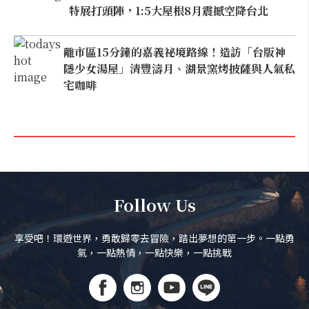
特展打頭陣，1:5大屋根8月震撼空降台北
離市區15分鐘的嘉義祕境路線！造訪「台版神
隱少女湯屋」清豐濤月、湖景窯烤披薩與人氣私
宅咖啡
Follow Us
享受吧！環遊世界，勇敢歸零去冒險，踏出夢想的第一步。一點勇
氣，一點熱情，一點快樂，一點挑戰