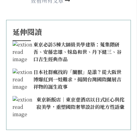
may860527@gmail.com
查看所有文章
延伸閱讀
東京必訪5棟大師級美學建築：蒐集隈研
吾、安藤忠雄、妹島和世、丹下健三、谷
口吉生經典作品
日本社群瘋找的「蘭獸」是誰？從大阪世
博爆紅到一娃難求，揭開台灣國際蘭展吉
祥物的誕生故事
東京新飯店｜東京壹酒店以日式匠心與侘
寂美學，重塑國際奢華設計的地方性語彙