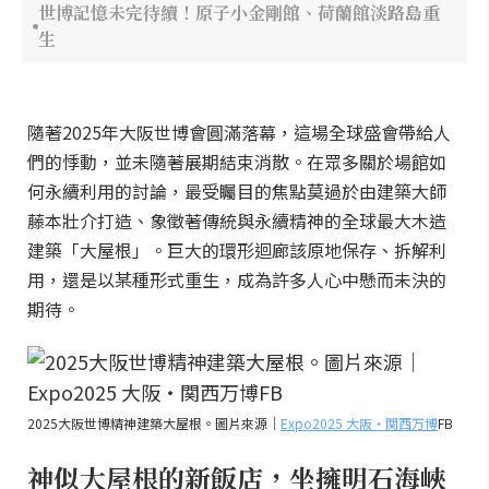
世博記憶未完待續！原子小金剛館、荷蘭館淡路島重
生
隨著2025年大阪世博會圓滿落幕，這場全球盛會帶給人
們的悸動，並未隨著展期結束消散。在眾多關於場館如
何永續利用的討論，最受矚目的焦點莫過於由建築大師
藤本壯介打造、象徵著傳統與永續精神的全球最大木造
建築「大屋根」。巨大的環形迴廊該原地保存、拆解利
用，還是以某種形式重生，成為許多人心中懸而未決的
期待。
2025大阪世博精神建築大屋根。圖片來源｜
Expo2025 大阪・関西万博
FB
神似大屋根的新飯店，坐擁明石海峽