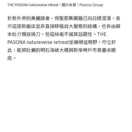
THE PASONA natureverse retreat。圖片來源｜Pasona Group
針對外界的美麗誤會，保聖那集團雖已向日媒澄清，表
示這座新飯店並非直接移植自大屋根的結構，也非由藤
本壯介親自操刀，但這絲毫不減其話題性。THE
PASONA natureverse retreat坐擁絕佳視野，佇立於
此，能將壯麗的明石海峽大橋與對岸神戶市景盡收眼
底。