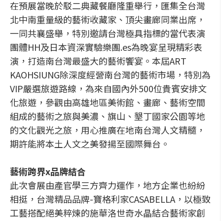
在預展當晚於駁二典藏餐廳隆重舉行，匯集全台灣
北中南重量級的藝術收藏家、頂尖畫廊同業出席，
一同共襄盛舉，特別邀請台灣極具指標的當代表演
團體HH及日本資深實驗樂團.es為晚宴呈現精彩表
演，打造南台灣最盛大的藝術饗宴。本屆ART
KAOHSIUNG除深度經營南台灣的藝術市場，特別為
VIP嚴選旅遊路線，為來自國內外500位貴賓安排文
化旅遊，參觀由高雄地區美術館、畫廊、藝術空間
組成的藝術之旅與美濃、旗山、墾丁國家公園等地
的文化觀光之旅，用心推廣在地南台灣人文精髓，
期許能將本土人文之美發揚至國際舞台。
藝術跨界x品牌結合
此次會展由產官學三方齊力運作，地方企業也紛紛
相挺，台灣精品品牌-寶格利家CASABELLA，以極致
工藝搭配絕美粹煉的施華洛世奇水晶結合藝術家創