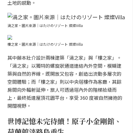
土地的感動。
渦之家。圖片來源｜はたけのリゾート 燦燦Villa
樓之家。圖片來源｜はたけのリゾート 燦燦Villa
其中藤本壯介設計兩棟建築「渦之家」與「樓之家」。
「渦之家」以獨特的螺旋狀通道連結內外空間，模糊建
築與自然的界線，既開放又包容，創造出流動多層次的
空間體驗；而「樓之家」則以中央塔樓作為客廳，其餘
房間向外輻射延伸，旅人可透過塔內外的階梯拾級而
上，最終抵達屋頂花園平台，享受 360 度被自然擁抱的
開闊視野。
世博記憶未完待續！原子小金剛館、
荷蘭館淡路島重生