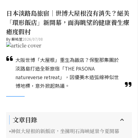
日本淡路島旅宿｜世博大屋根沒有消失？絕美
「環形飯店」新開幕，面海眺望的健康養生療
癒度假村
By
蘇祐萱
2026/07/08
大阪世博「大屋根」重生為飯店？保聖那集團於
淡路島打造全新旅宿「THE PASONA
natureverse retreat」，因優美木造弧線神似世
博地標，意外掀起熱議。
文章目錄
神似大屋根的新飯店，坐擁明石海峽絕景今夏開幕