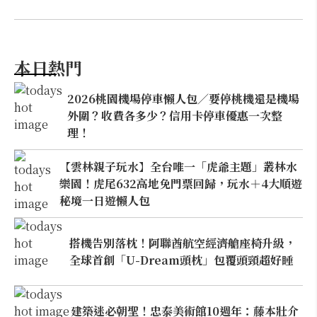
本日熱門
2026桃園機場停車懶人包／要停桃機還是機場
外圍？收費各多少？信用卡停車優惠一次整
理！
【雲林親子玩水】全台唯一「虎爺主題」叢林水
樂園！虎尾632高地免門票回歸，玩水＋4大順遊
秘境一日遊懶人包
搭機告別落枕！阿聯酋航空經濟艙座椅升級，
全球首創「U-Dream頭枕」包覆頭頸超好睡
建築迷必朝聖！忠泰美術館10週年：藤本壯介