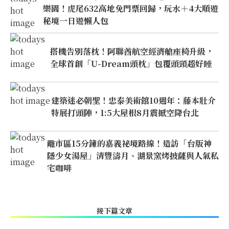
樂園！虎尾632高地免門票回歸，玩水＋4大順遊
秘境一日遊懶人包
搭機告別落枕！阿聯酋航空經濟艙座椅升級，
全球首創「U-Dream頭枕」包覆頭頸超好睡
建築迷必朝聖！忠泰美術館10週年：藤本壯介
特展打頭陣，1:5大屋根8月震撼空降台北
離市區15分鐘的嘉義祕境路線！造訪「台版神
隱少女湯屋」清豐濤月、湖景窯烤披薩與人氣私
宅咖啡
接下篇文章