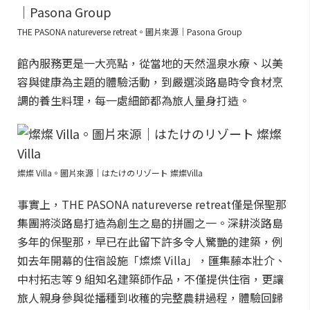
THE PASONA natureverse retreat。圖片來源｜Pasona Group
館內服務更是一大亮點，從當地的天然溫泉水療、以美
容與健康為主題的體驗活動，到嚴選淡路島時令食材烹
調的養生料理，每一處細節都為旅人量身打造。
燦燦 Villa。圖片來源｜はたけのリゾート 燦燦Villa
事實上，THE PASONA natureverse retreat僅是保聖那
集團將淡路島打造為創生之島的拼圖之一。深耕淡路島
多年的保聖那，早已在此留下許多令人驚艷的建築，例
如去年開幕的住宿設施「燦燦 Villa」，匯集藤本壯介、
中村拓志等 9 組知名建築師作品，不僅提供住宿，更讓
旅人親身參與從播種到收穫的完整農耕過程，體驗回歸