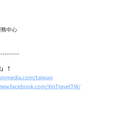
服務中心
----------
灣」！
.xinmedia.com/taiwan
www.facebook.com/XinTravelTW/