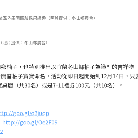
業區內果園體驗採果樂趣（照片提供：冬山鄉農會）
糰（照片提供：冬山鄉農會）
山鄉柚子，也特別推出以宜蘭冬山鄉柚子為造型的吉祥物
開替柚子寶寶命名，活動從即日起開始到12月14日，只
桌曆（共30名）或是7-11禮券100元（共10名）。
ttp://goo.gl/q3juqp
：
http://goo.gl/Oe2F09
72