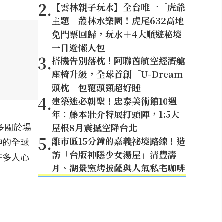
2
.
【雲林親子玩水】全台唯一「虎爺
主題」叢林水樂園！虎尾632高地
免門票回歸，玩水＋4大順遊秘境
一日遊懶人包
3
.
搭機告別落枕！阿聯酋航空經濟艙
座椅升級，全球首創「U-Dream
頭枕」包覆頭頸超好睡
4
.
建築迷必朝聖！忠泰美術館10週
年：藤本壯介特展打頭陣，1:5大
多關於場
屋根8月震撼空降台北
5
.
離市區15分鐘的嘉義祕境路線！造
神的全球
訪「台版神隱少女湯屋」清豐濤
許多人心
月、湖景窯烤披薩與人氣私宅咖啡