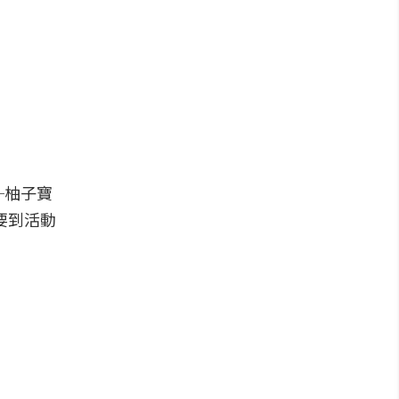
─柚子寶
要到活動