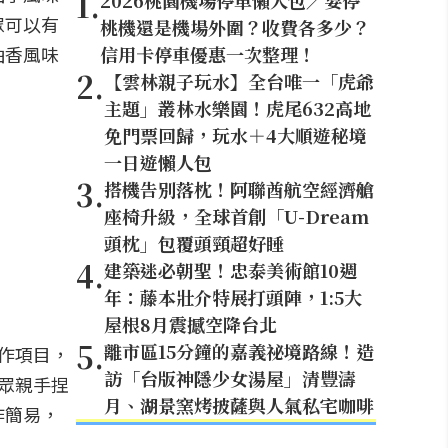
1
.
2026桃園機場停車懶人包／要停
眾可以有
桃機還是機場外圍？收費各多少？
柚香風味
信用卡停車優惠一次整理！
2
.
【雲林親子玩水】全台唯一「虎爺
主題」叢林水樂園！虎尾632高地
免門票回歸，玩水＋4大順遊秘境
一日遊懶人包
3
.
搭機告別落枕！阿聯酋航空經濟艙
座椅升級，全球首創「U-Dream
頭枕」包覆頭頸超好睡
4
.
建築迷必朝聖！忠泰美術館10週
年：藤本壯介特展打頭陣，1:5大
屋根8月震撼空降台北
5
.
離市區15分鐘的嘉義祕境路線！造
作項目，
訪「台版神隱少女湯屋」清豐濤
眾親手捏
月、湖景窯烤披薩與人氣私宅咖啡
作簡易，