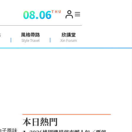
08.06
T H U
點
風格帶路
欣講堂
Style Travel
Xin Forum
本日熱門
柚子風味