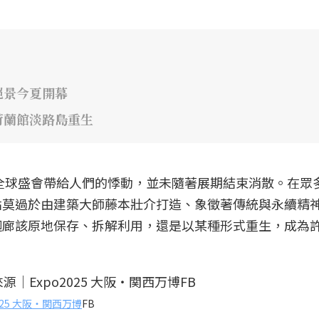
絕景今夏開幕
荷蘭館淡路島重生
場全球盛會帶給人們的悸動，並未隨著展期結束消散。在眾
點莫過於由建築大師藤本壯介打造、象徵著傳統與永續精
迴廊該原地保存、拆解利用，還是以某種形式重生，成為
2025 大阪・関西万博
FB