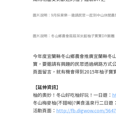
圖片說明：9月採果樂─邀請民眾一起到中山休閒農
圖片說明：冬山鄉農會菇菇茶米館柚子寶寶DIY飯
今年度宜蘭縣冬山鄉農會推廣宜蘭縣冬
寶，要邀請有興趣的民眾透過網路方式公
頁面留言，就有機會得到2015年柚子寶寶
【延伸資訊】
柚的奧妙！冬山好吃柚好玩！一日遊：
h
冬山梅麥柚(不錯呦)?美食溫泉行二日遊
活動頁面：
http://fb.digwow.com/564