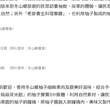
開放來到冬山鄉旅遊的民眾認養柚樹、採果的體驗，讓民
大自然；另外「老麥養生料理餐廳」，也利用柚子製成的
。
山鄉農會）
聞花香（照片提供：冬山鄉農會）
治網）（照片提供：冬山鄉農會）
受到歡迎，善用冬山鄉柚子細緻果肉及甜美好滋味，結合手
菇菇茶米館」的柚子寶寶DIY飯糰，利用自然素材，讓民
山果園的柚子銅鑼燒，將柚子醬融入銅鑼燒內，美味又製