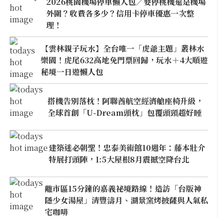
2026桃園機場停車懶人包／要停桃機還是機場
外圍？收費各多少？信用卡停車優惠一次整
理！
【雲林親子玩水】全台唯一「虎爺主題」叢林水
樂園！虎尾632高地免門票回歸，玩水＋4大順遊
秘境一日遊懶人包
搭機告別落枕！阿聯酋航空經濟艙座椅升級，
全球首創「U-Dream頭枕」包覆頭頸超好睡
建築迷必朝聖！忠泰美術館10週年：藤本壯介
特展打頭陣，1:5大屋根8月震撼空降台北
離市區15分鐘的嘉義祕境路線！造訪「台版神
隱少女湯屋」清豐濤月、湖景窯烤披薩與人氣私
宅咖啡