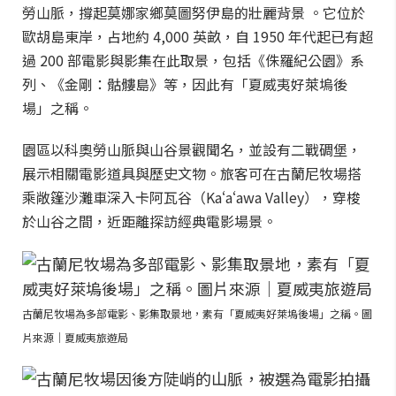
勞山脈，撐起莫娜家鄉莫圖努伊島的壯麗背景 。它位於
歐胡島東岸，占地約 4,000 英畝，自 1950 年代起已有超
過 200 部電影與影集在此取景，包括《侏羅紀公園》系
列、《金剛：骷髏島》等，因此有「夏威夷好萊塢後
場」之稱。
園區以科奧勞山脈與山谷景觀聞名，並設有二戰碉堡，
展示相關電影道具與歷史文物。旅客可在古蘭尼牧場搭
乘敞篷沙灘車深入卡阿瓦谷（Kaʻaʻawa Valley），穿梭
於山谷之間，近距離探訪經典電影場景。
古蘭尼牧場為多部電影、影集取景地，素有「夏威夷好萊塢後場」之稱。圖
片來源｜夏威夷旅遊局