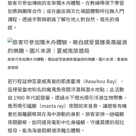
旅客可參加傳統的支架獨木舟體驗，在教練帶領下學習
划槳與團隊合作；或在飯店與文化場館體驗呼拉舞入門
課程，透過手勢與歌謠了解在地人對自然、祖先的情
感。
旅客可參加獨木舟體驗，親自感受莫娜乘風破浪的樂趣。圖片來源｜夏威夷
旅遊局
若行程延伸至夏威夷島的凱奧霍灣（Keauhou Bay），
這裡是當地知名的魔鬼魚夜間浮潛與潛水地點；此活動
自 1980 年代起發展，透過水下燈光吸引浮游生物聚集，
進而吸引蝠鱝（manta ray）夜間前來覓食，讓遊客有機
會近距離觀察其在海中游動的身影。旅客安排一趟蝠鱝
夜間觀察，如同遇見電影中化身蝠鱝、守護莫娜的塔拉
祖母，能為海島假期增添難忘體驗。