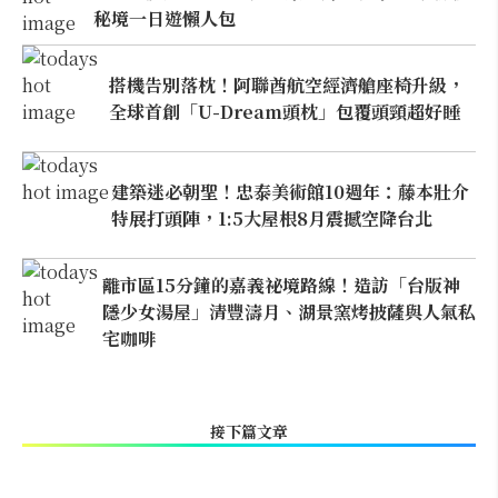
秘境一日遊懶人包
搭機告別落枕！阿聯酋航空經濟艙座椅升級，
全球首創「U-Dream頭枕」包覆頭頸超好睡
建築迷必朝聖！忠泰美術館10週年：藤本壯介
特展打頭陣，1:5大屋根8月震撼空降台北
離市區15分鐘的嘉義祕境路線！造訪「台版神
隱少女湯屋」清豐濤月、湖景窯烤披薩與人氣私
宅咖啡
接下篇文章