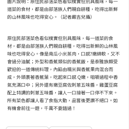
圖片說明：原住民部落菜色看似樸實但別具風味，每一
道菜的食材，都是由部落族人們親自耕種，吃得出新鮮
的山林風味也吃得安心。（記者嚴吉兒攝）
原住民部落菜色看似樸實但別具風味，每一道菜的食
材，都是由部落族人們親自耕種，吃得出新鮮的山林風
味也吃得安心。像是南瓜小米蒸肉，口感?嫩綿軟，又不
會過分油膩；外型和香蕉類似的香蕉飯，是泰雅族頗受
歡迎的一道傳統料理，內餡由糯米與香蕉果肉混合而
成，外頭裹著香蕉葉，吃起來口感 Q嫩，咀嚼過程中香
氣充滿口中；另外還有嫩豆腐佐刺蔥五味醬，雞蛋豆腐
配上特調的刺蔥五味醬，讓人一口接著一口停不下來。
所有菜色都讓人看了食指大動，品嘗後更讚不絕口。如
有機會前往一遊，千萬不要錯過！