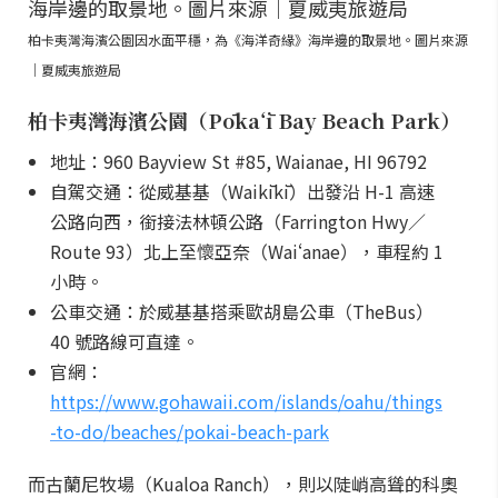
柏卡夷灣海濱公園因水面平穩，為《海洋奇緣》海岸邊的取景地。圖片來源
｜夏威夷旅遊局
柏卡夷灣海濱公園（Pōkaʻī Bay Beach Park）
地址：960 Bayview St #85, Waianae, HI 96792
自駕交通：從威基基（Waikīkī）出發沿 H-1 高速
公路向西，銜接法林頓公路（Farrington Hwy／
Route 93）北上至懷亞奈（Waiʻanae），車程約 1
小時。
公車交通：於威基基搭乘歐胡島公車（TheBus）
40 號路線可直達。
官網：
https://www.gohawaii.com/islands/oahu/things
-to-do/beaches/pokai-beach-park
而古蘭尼牧場（Kualoa Ranch），則以陡峭高聳的科奧