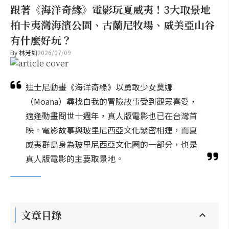
跟著《海洋奇緣》電影玩夏威夷！3大取景地
柏卡夷灣海濱公園、古蘭尼牧場、威美亞山谷
有什麼好玩？
By
林芳如
2026/07/09
迪士尼動畫《海洋奇緣》以勇敢少女莫娜
（Moana）尋找自我的冒險故事受到觀眾喜愛，
適逢動畫問世十週年，真人版電影也已在台灣首
映。電影故事與玻里尼西亞文化緊密相連，而夏
威夷群島身為玻里尼西亞文化圈的一部分，也是
真人版電影的主要取景地。
文章目錄