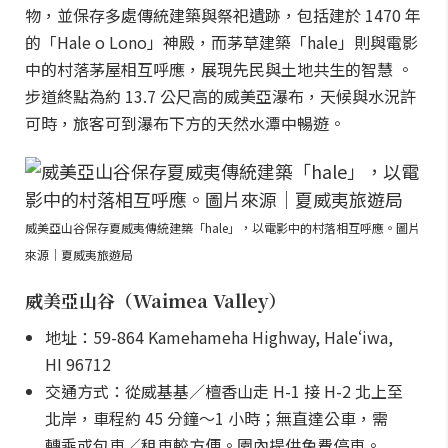
物，並保存多處傳統建築與祭祀遺跡，包括建於 1470 年
的「Hale o Lono」神殿，而茅草建築「hale」則與電影
中的村落茅屋相互呼應，展現先民與土地共生的智慧 。
步道終點為約 13.7 公尺高的威美亞瀑布，天候與水況許
可時，旅客可到瀑布下方的天然水潭中暢遊。
威美亞山谷保存夏威夷傳統建築「hale」，以電影中的村落相互呼應。圖片
來源｜夏威夷旅遊局
威美亞山谷（Waimea Valley）
地址：59-864 Kamehameha Highway, Haleʻiwa,
HI 96712
交通方式：從威基基／檀香山走 H-1 接 H-2 北上至
北岸，車程約 45 分鐘～1 小時；無直達公車，需
轉乘或包車／租車較方便。園內提供免費停車。