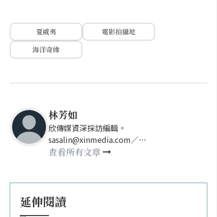
夏威夷
電影拍攝地
海洋奇緣
林芳如
欣傳媒資深採訪編輯。
sasalin@xinmedia.com／
happy21917@gmail.com
查看所有文章
延伸閱讀