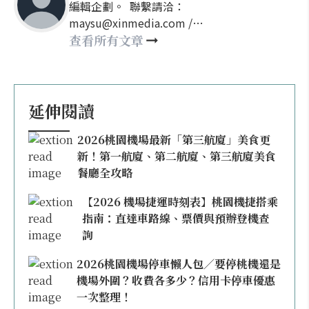
編輯企劃。 聯繫請洽：
maysu@xinmedia.com /
may860527@gmail.com
查看所有文章
延伸閱讀
2026桃園機場最新「第三航廈」美食更
新！第一航廈、第二航廈、第三航廈美食
餐廳全攻略
【2026 機場捷運時刻表】桃園機捷搭乘
指南：直達車路線、票價與預辦登機查
詢
2026桃園機場停車懶人包／要停桃機還是
機場外圍？收費各多少？信用卡停車優惠
一次整理！