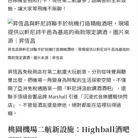
色候機室拍照打卡，現在第二航廈多了超厲害的全新設
施，讓大家等飛機不無聊！
昇恆昌與軒尼詩聯手於桃機打造精緻酒吧，現場提供以軒尼詩干邑為基底的
兩款限定調酒。圖片來源｜昇恆昌
昇恆昌免稅商店在第二航廈大玩創意，分別從味覺與聽
覺出發，把機場一角變身為時髦的生活探索空間。不僅
開了亞洲免稅通路第一間「軒尼詩汲飲調酒酒吧」，還
聯手頂級音響品牌 Marshall 引進「沉浸式音樂體驗快閃
店」，不管是酒友還是樂迷，絕對都能在這裡玩得過
癮。
桃園機場二航新設施：Highball酒吧