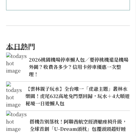
本日熱門
2026桃園機場停車懶人包／要停桃機還是機場
外圍？收費各多少？信用卡停車優惠一次整
理！
【雲林親子玩水】全台唯一「虎爺主題」叢林水
樂園！虎尾632高地免門票回歸，玩水＋4大順遊
秘境一日遊懶人包
搭機告別落枕！阿聯酋航空經濟艙座椅升級，
全球首創「U-Dream頭枕」包覆頭頸超好睡