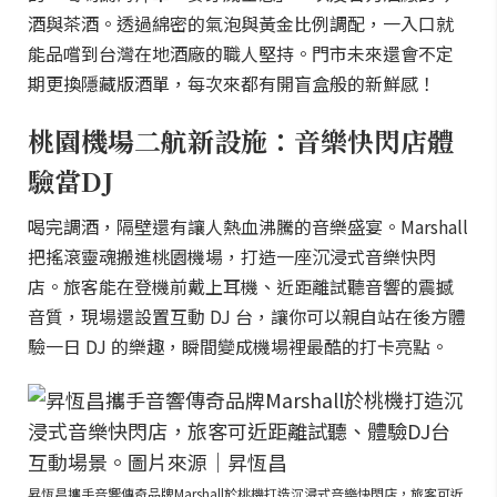
酒與茶酒。透過綿密的氣泡與黃金比例調配，一入口就
能品嚐到台灣在地酒廠的職人堅持。門市未來還會不定
期更換隱藏版酒單，每次來都有開盲盒般的新鮮感！
桃園機場二航新設施：音樂快閃店體
驗當DJ
喝完調酒，隔壁還有讓人熱血沸騰的音樂盛宴。Marshall
把搖滾靈魂搬進桃園機場，打造一座沉浸式音樂快閃
店。旅客能在登機前戴上耳機、近距離試聽音響的震撼
音質，現場還設置互動 DJ 台，讓你可以親自站在後方體
驗一日 DJ 的樂趣，瞬間變成機場裡最酷的打卡亮點。
昇恆昌攜手音響傳奇品牌Marshall於桃機打造沉浸式音樂快閃店，旅客可近