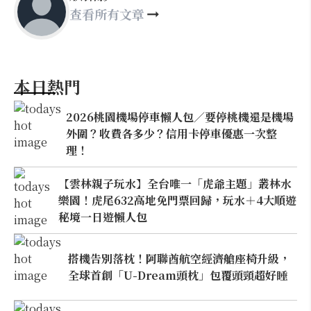
查看所有文章
本日熱門
2026桃園機場停車懶人包／要停桃機還是機場
外圍？收費各多少？信用卡停車優惠一次整
理！
【雲林親子玩水】全台唯一「虎爺主題」叢林水
樂園！虎尾632高地免門票回歸，玩水＋4大順遊
秘境一日遊懶人包
搭機告別落枕！阿聯酋航空經濟艙座椅升級，
全球首創「U-Dream頭枕」包覆頭頸超好睡