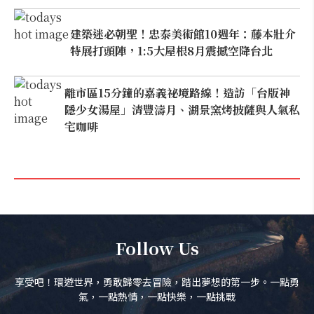
建築迷必朝聖！忠泰美術館10週年：藤本壯介
特展打頭陣，1:5大屋根8月震撼空降台北
離市區15分鐘的嘉義祕境路線！造訪「台版神
隱少女湯屋」清豐濤月、湖景窯烤披薩與人氣私
宅咖啡
Follow Us
享受吧！環遊世界，勇敢歸零去冒險，踏出夢想的第一步。一點勇
氣，一點熱情，一點快樂，一點挑戰