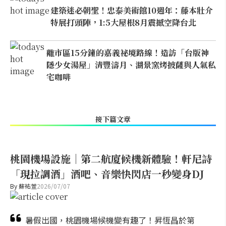
建築迷必朝聖！忠泰美術館10週年：藤本壯介
特展打頭陣，1:5大屋根8月震撼空降台北
離市區15分鐘的嘉義祕境路線！造訪「台版神
隱少女湯屋」清豐濤月、湖景窯烤披薩與人氣私
宅咖啡
接下篇文章
桃園機場設施｜第二航廈候機新體驗！軒尼詩
「現拉調酒」酒吧、音樂快閃店一秒變身DJ
By
蘇祐萱
2026/07/07
暑假出國，桃園機場候機變有趣了！昇恆昌於第