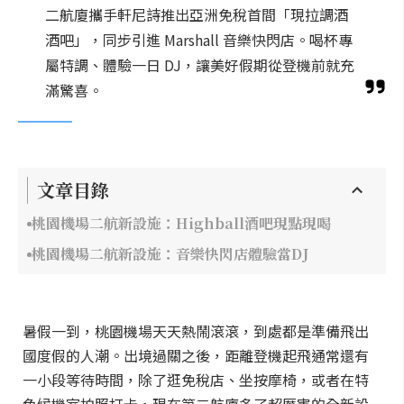
二航廈攜手軒尼詩推出亞洲免稅首間「現拉調酒
酒吧」，同步引進 Marshall 音樂快閃店。喝杯專
屬特調、體驗一日 DJ，讓美好假期從登機前就充
滿驚喜。
文章目錄
桃園機場二航新設施：Highball酒吧現點現喝
桃園機場二航新設施：音樂快閃店體驗當DJ
暑假一到，桃園機場天天熱鬧滾滾，到處都是準備飛出
國度假的人潮。出境過關之後，距離登機起飛通常還有
一小段等待時間，除了逛免稅店、坐按摩椅，或者在特