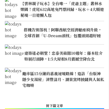
【雲林親子玩水】全台唯一「虎爺主題」叢林水
樂園！虎尾632高地免門票回歸，玩水＋4大順遊
秘境一日遊懶人包
搭機告別落枕！阿聯酋航空經濟艙座椅升級，
全球首創「U-Dream頭枕」包覆頭頸超好睡
建築迷必朝聖！忠泰美術館10週年：藤本壯介
特展打頭陣，1:5大屋根8月震撼空降台北
離市區15分鐘的嘉義祕境路線！造訪「台版神
隱少女湯屋」清豐濤月、湖景窯烤披薩與人氣私
宅咖啡
接下篇文章