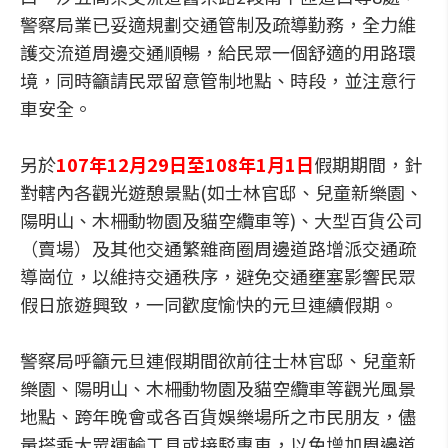
警察局業已妥適規劃交通管制及疏導勤務，全力維
護交流道周邊交通順暢，給民眾一個舒適的用路環
境，同時籲請民眾留意管制地點、時段，並注意行
車安全。
另於
107年12月29日至108年1月1日
假期期間，針
對轄內各觀光遊憩景點(如士林官邸、兒童新樂園、
陽明山、木柵動物園及貓空纜車等)、大型百貨公司
（賣場）及其他交通繁雜商圈周邊道路增派交通疏
導崗位，以維持交通秩序，避免交通壅塞影響民眾
假日旅遊興致，一同歡度愉快的元旦連續假期。
警察局呼籲元旦連假期間欲前往士林官邸、兒童新
樂園、陽明山、木柵動物園及貓空纜車等觀光風景
地點、跨年晚會或各百貨娛樂場所之市民朋友，儘
量搭乘大眾運輸工具或接駁專車，以免增加周邊道