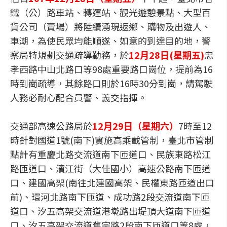
鐵（公）路車站、轉運站、觀光遊憩景點、大型百
貨公司（賣場）將陸續湧現返鄉、購物及出遊人、
車潮，為使民眾均能順遂、如意的到達目的地，警
察局特規劃交通疏導勤務，於
12月28日(星期五)
忠
孝西路中山北路口等98處重要路口崗位，提前為16
時到崗疏導，其餘路口則於16時30分到崗，請駕駛
人務必耐心配合員警、義交指揮。
交通部高速公路局於
12月29日（星期六）
7時至12
時針對國道1號(南下)實施高乘載管制，臺北市管制
點計有重慶北路交流道南下匝道口、民族東路松江
路匝道口、濱江街（大佳國小）高速公路南下匝道
口、建國高架(南往北建國高架、民權東路匝道出口
前)、環河北路南下匝道、成功路2段交流道南下匝
道口、汐五高架交流道港墘路出堤頂大道南下匝道
口、汐五高架交流道舊宗路2段南下匝道口等8處，