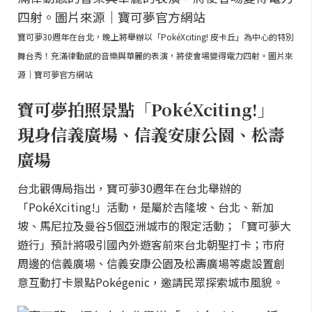
寶可夢30週年在台北，晚上將舉辦以「PokéXciting! 皮卡丘」為中心的特別
舞台秀！充滿律動感的音樂與華麗的表演，將使會場變得電力四射。圖片來
源｜寶可夢官方網站
寶可夢拍照景點「PokéXciting!」
現身信義廣場、信義安康公園、松壽
廣場
台北觀傳局指出，寶可夢30週年在台北舉辦的
「PokéXciting!」活動，是屬於吉隆坡、台北、新加
坡、馬尼拉及曼谷5個亞洲城市的限定活動；「寶可夢大
遊行」預計將吸引國內外遊客前來台北朝聖打卡；市府
周邊的信義廣場、信義安康公園及松壽廣場等處設置創
意互動打卡景點Pokégenic，邀請民眾探索城市風貌。