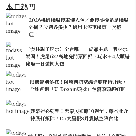
本日熱門
2026桃園機場停車懶人包／要停桃機還是機場
外圍？收費各多少？信用卡停車優惠一次整
理！
【雲林親子玩水】全台唯一「虎爺主題」叢林水
樂園！虎尾632高地免門票回歸，玩水＋4大順遊
秘境一日遊懶人包
搭機告別落枕！阿聯酋航空經濟艙座椅升級，
全球首創「U-Dream頭枕」包覆頭頸超好睡
建築迷必朝聖！忠泰美術館10週年：藤本壯介
特展打頭陣，1:5大屋根8月震撼空降台北