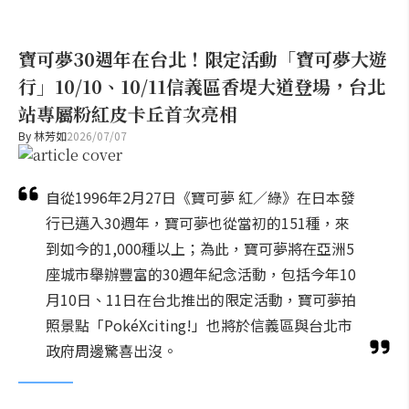
寶可夢30週年在台北！限定活動「寶可夢大遊
行」10/10、10/11信義區香堤大道登場，台北
站專屬粉紅皮卡丘首次亮相
By
林芳如
2026/07/07
自從1996年2月27日《寶可夢 紅／綠》在日本發
行已邁入30週年，寶可夢也從當初的151種，來
到如今的1,000種以上；為此，寶可夢將在亞洲5
座城市舉辦豐富的30週年紀念活動，包括今年10
月10日、11日在台北推出的限定活動，寶可夢拍
照景點「PokéXciting!」也將於信義區與台北市
政府周邊驚喜出沒。