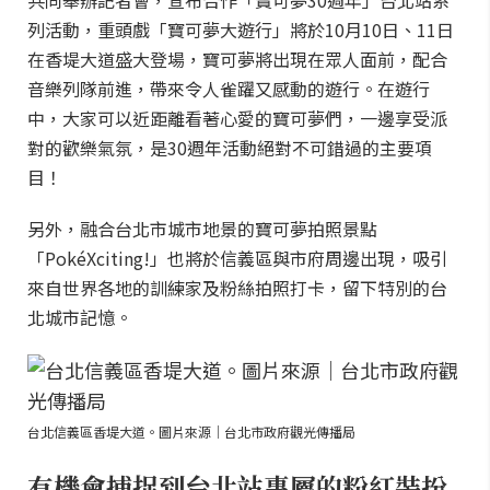
共同舉辦記者會，宣布合作「寶可夢30週年」台北站系
列活動，重頭戲「寶可夢大遊行」將於10月10日、11日
在香堤大道盛大登場，寶可夢將出現在眾人面前，配合
音樂列隊前進，帶來令人雀躍又感動的遊行。在遊行
中，大家可以近距離看著心愛的寶可夢們，一邊享受派
對的歡樂氣氛，是30週年活動絕對不可錯過的主要項
目！
另外，融合台北市城市地景的寶可夢拍照景點
「PokéXciting!」也將於信義區與市府周邊出現，吸引
來自世界各地的訓練家及粉絲拍照打卡，留下特別的台
北城市記憶。
台北信義區香堤大道。圖片來源｜台北市政府觀光傳播局
有機會捕捉到台北站專屬的粉紅裝扮