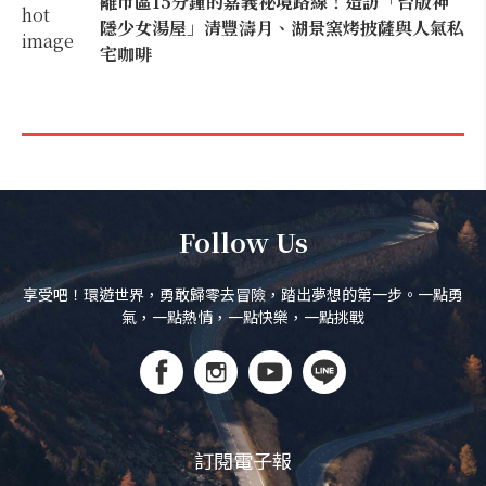
離市區15分鐘的嘉義祕境路線！造訪「台版神
隱少女湯屋」清豐濤月、湖景窯烤披薩與人氣私
宅咖啡
Follow Us
享受吧！環遊世界，勇敢歸零去冒險，踏出夢想的第一步。一點勇
氣，一點熱情，一點快樂，一點挑戰
訂閱電子報