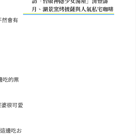
訪「台版神隱少女湯屋」清豐濤
月、湖景窯烤披薩與人氣私宅咖啡
不然會有
邊吃的票
~婆婆很可愛
這邊吃お