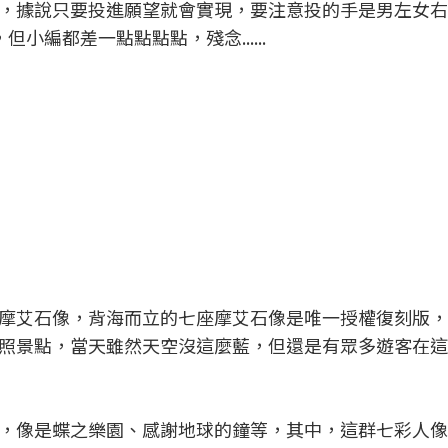
，據說只要投進願望就會實現，要注意投的手是男左女右哦
小編都差一點點點點，殘念......
摩艾石像，背海而立的七座摩艾石像是唯一授權復刻版，
照景點，當天雖然天空沒這麼藍，但還是有眾多遊客在這
，像是蝶之樂園、感謝地球的鐘等，其中，這群七彩人像