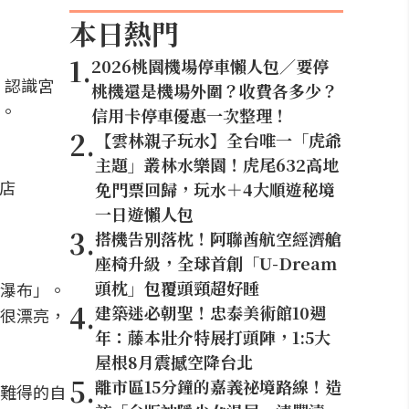
本日熱門
1
.
2026桃園機場停車懶人包／要停
，認識宮
桃機還是機場外圍？收費各多少？
。
信用卡停車優惠一次整理！
2
.
【雲林親子玩水】全台唯一「虎爺
主題」叢林水樂園！虎尾632高地
飯店
免門票回歸，玩水＋4大順遊秘境
一日遊懶人包
3
.
搭機告別落枕！阿聯酋航空經濟艙
座椅升級，全球首創「U-Dream
頭枕」包覆頭頸超好睡
瀑布」。
4
.
建築迷必朝聖！忠泰美術館10週
很漂亮，
年：藤本壯介特展打頭陣，1:5大
屋根8月震撼空降台北
5
.
離市區15分鐘的嘉義祕境路線！造
難得的自