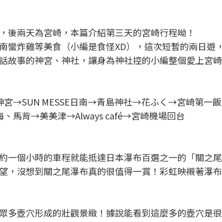
，後兩天為宮崎，本篇介紹第三天的宮崎行程呦！
南蠻炸雞等美食（小編是食怪XD），這次短暫的兩日遊
話故事的神宮、神社，讓身為神社控的小編整個愛上宮崎
神宮→SUN MESSE日南→青島神社→花ふく→宮崎第一
、馬背→美美津→Always café→宮崎機場回台
約一個小時的車程就能抵達日本瀑布百選之一的「關之尾
望，沒想到關之尾瀑布真的很值得一賞！彩虹映襯著瀑布
眾多壺穴形成的壯觀景緻！據說能看到這麼多的壺穴是很