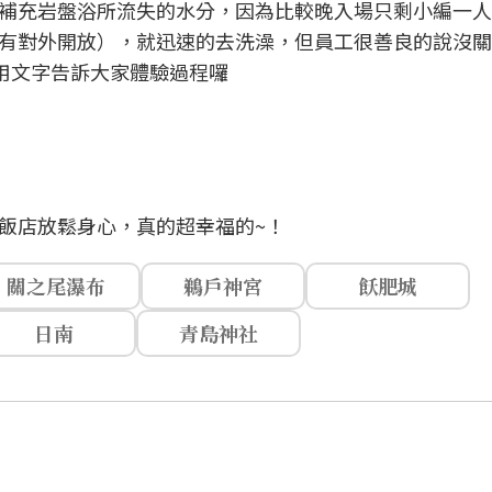
補充岩盤浴所流失的水分，因為比較晚入場只剩小編一人
有對外開放），就迅速的去洗澡，但員工很善良的說沒關
好用文字告訴大家體驗過程囉
飯店放鬆身心，真的超幸福的~！
關之尾瀑布
鵜戶神宮
飫肥城
日南
青島神社