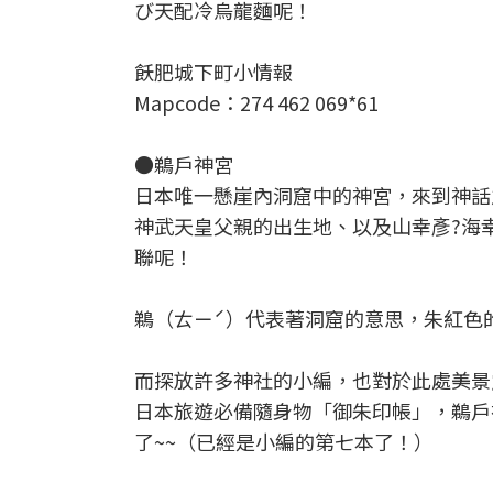
び天配冷烏龍麵呢！
飫肥城下町小情報
Mapcode：274 462 069*61
●鵜戶神宮
日本唯一懸崖內洞窟中的神宮，來到神話
神武天皇父親的出生地、以及山幸彥?海
聯呢！
鵜（ㄊㄧˊ）代表著洞窟的意思，朱紅色
而探放許多神社的小編，也對於此處美景
日本旅遊必備隨身物「御朱印帳」，鵜戶
了~~（已經是小編的第七本了！）