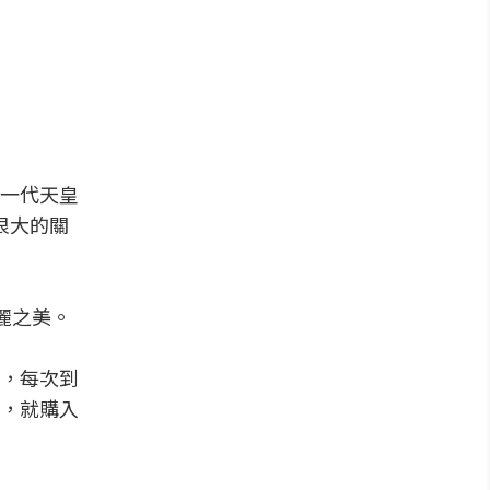
一代天皇
很大的關
麗之美。
，每次到
，就購入