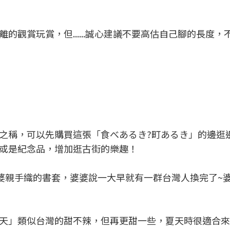
的觀賞玩賞，但......誠心建議不要高估自己腳的長度，
之稱，可以先購買這張「食べあるき?町あるき」的邊逛
或是紀念品，增加逛古街的樂趣！
沒換到這位婆婆親手織的書套，婆婆說一大早就有一群台灣人換完了
天」類似台灣的甜不辣，但再更甜一些，夏天時很適合來