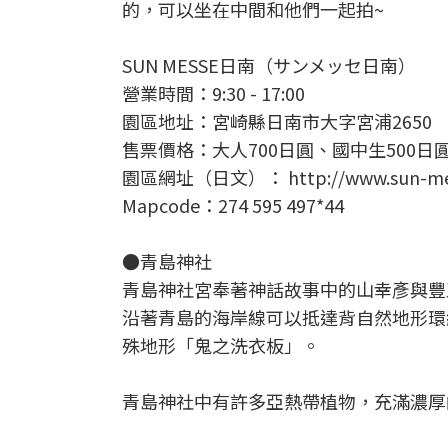
的，可以坐在中間和他們一起拍~
SUN MESSE日南（サンメッセ日南）
營業時間：9:30 - 17:00
園區地址：宮崎縣日南市大字宮浦2650
售票價格：大人700日圓、國中生500日圓
園區網址（日文）： http://www.sun-messe
Mapcode：274 595 497*44
●青島神社
青島神社宮奉著神話故事中的山幸彥與豐
沿著青島的海岸線可以抵達背自然地形環
殊地形「鬼之洗衣板」。
青島神社中有許多亞熱帶植物，充滿濃厚