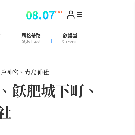
08.07
F R I
點
風格帶路
欣講堂
Style Travel
Xin Forum
鵜戶神宮、青島神社
、飫肥城下町、
社