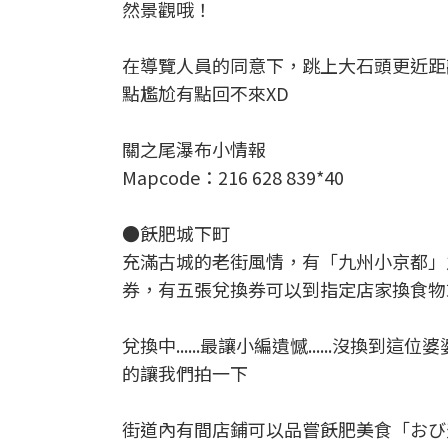
然景觀哦！
在導覽人員的同意下，跳上大石頭更近距離
點尷尬有點回不來XD
關之尾瀑布小情報
Mapcode：216 628 839*40
●飫肥城下町
充滿古城的老街風情，有「九州小京都」
券，有五張兌換券可以到指定店家換食物
兌換中......最讓小編遺憾......
的讓我們拍一下
街道內有間店鋪可以品嘗飫肥美食「おび