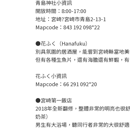
青島神社小資訊
開放時間：8:00-17:00
地址：宮崎?宮崎市青島2-13-1
Mapcode：843 192 098*22
●花ふく（Hanafuku）
別具氛圍的居酒屋，能嘗到宮崎縣當地美
但有各種生魚片，還有海膽還有鮮蝦，有
花ふく小資訊
Mapcode：66 291 092*20
●宮崎第一飯店
2018年全新翻修，整體非常的明亮也
奶茶）
男生有大浴場，聽同行者非常的大很舒適