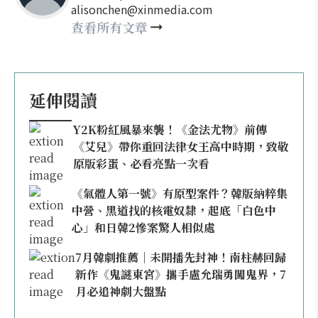
alisonchen@xinmedia.com
查看所有文章
延伸閱讀
Y2K粉紅風暴來襲！《金法尤物》前傳
《艾兒》帶你重回法律女王高中時期，致敬
原版彩蛋、必看亮點一次看
《氣體人第一號》有原型案件？韓版納粹集
中營、黑道找的核電奴隸，起底「白色中
心」和日韓2慘案驚人相似處
7月韓劇推薦｜未開播先封神！南柱赫回歸
新作《鬼謎東宮》攜手盧允瑞勇闖鬼界，7
月必追神劇大盤點