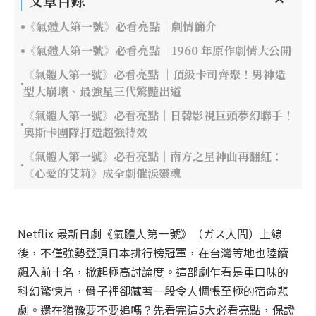
文章目錄
《氣體人第一號》必看亮點｜劇情簡介
《氣體人第一號》必看亮點｜1960 年原作劇情大公開
《氣體人第一號》必看亮點 ｜頂級卡司齊聚！男神造
型大崩壞、最強星三代驚豔出道
《氣體人第一號》必看亮點｜日韓影視巨頭夢幻聯手！
奧斯卡團隊打造超強特效
《氣體人第一號》必看亮點｜南方之星神曲再翻紅：
《心愛的艾莉》成全劇催淚靈魂
Netflix 最新日劇《氣體人第一號》（ガス人間）上線
後，不僅強勢登頂日本排行榜冠軍，在台灣等地也陸續
飆入前十名，掀起極高討論度。這部劇乍看是重口味的
科幻驚悚片，骨子裡卻藏著一段令人惆悵至極的宿命悲
劇。還在猶豫要不要追嗎？先看完這5大必看亮點，保證