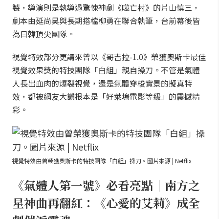
製，導演則是執導過驚悚神劇《噬亡村》的片山慎三，
劇本由延尚昊與長期搭檔柳勇在聯合執筆，台前幕後皆
為日韓頂尖團隊。
視覺特效部分更請來曾以《哥吉拉-1.0》榮獲奧斯卡最佳
視覺效果獎的特技團隊「白組」親自操刀。不管是氣體
人長出血肉的爆裂視覺，還是氣體穿梭實景的擬真特
效，都被網友大讚根本是「好萊塢電影等級」的震撼精
彩。
視覺特效由曾榮獲奧斯卡的特技團隊「白組」操刀。圖片來源 | Netflix
《氣體人第一號》必看亮點｜南方之
星神曲再翻紅：《心愛的艾莉》成全