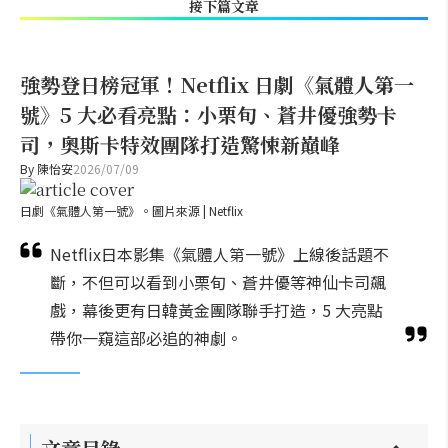
接下篇文章
強勢登日榜冠軍！Netflix 日劇《氣體人第一
號》5 大必看亮點：小栗旬、蒼井優強勢卡
司，奧斯卡特效團隊打造驚悚新巔峰
By
陳怡安
2026/07/09
日劇《氣體人第一號》。圖片來源 | Netflix
Netflix日本影集《氣體人第一號》上線後話題不
斷，不但可以看到小栗旬、蒼井優等神仙卡司飆
戲，幕後更有日韓黃金團隊聯手打造，5 大亮點
帶你一窺這部必追的神劇。