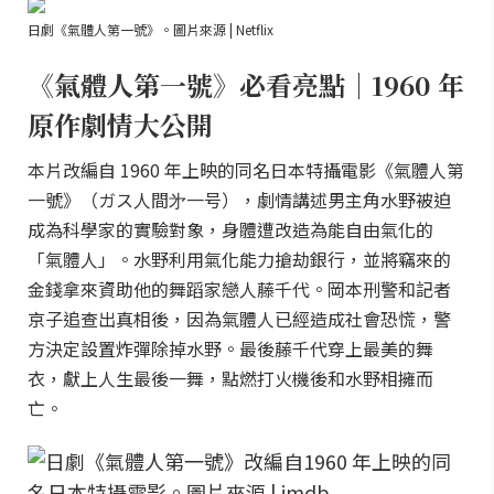
日劇《氣體人第一號》。圖片來源 | Netflix
《氣體人第一號》必看亮點｜1960 年
原作劇情大公開
本片改編自 1960 年上映的同名日本特攝電影《氣體人第
一號》（ガス人間㐧一号），劇情講述男主角水野被迫
成為科學家的實驗對象，身體遭改造為能自由氣化的
「氣體人」。水野利用氣化能力搶劫銀行，並將竊來的
金錢拿來資助他的舞蹈家戀人藤千代。岡本刑警和記者
京子追查出真相後，因為氣體人已經造成社會恐慌，警
方決定設置炸彈除掉水野。最後藤千代穿上最美的舞
衣，獻上人生最後一舞，點燃打火機後和水野相擁而
亡。