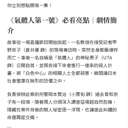
你立刻想點開第一集！
《氣體人第一號》必看亮點｜劇情簡
介
故事從一場直播節目開始說起，一名教授在接受記者甲
野京子（蒼井優 飾）的現場專訪時，突然全身膨脹爆炸
而亡。事後一名自稱是「氣體人」的神秘男子（UTA
飾）公開自首，並預告接下來會進行一連串的殺人計
畫，將「白色中心」的相關人士全都殺害，瞬間讓日本
社會壟罩在無形的恐懼之中。
負責偵辦此案的刑警岡本賢治（小栗旬 飾）過去曾和京
子有一段情，隨著兩人分頭深入調查這場超自然危機，
隱藏在案件背後的駭人祕密逐一浮現，也讓彼此糾纏的
命運再度交織。