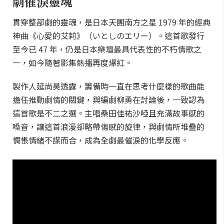
劇催淚靈魂
貫穿整部劇的靈魂，是日本天團南方之星 1979 年的經典
神曲《心愛的艾莉》（いとしのエリー）。這首歌發行
至今已 47 年，仍是日本樂壇最具代表性的不朽情歌之
一，如今隨著影集熱播再度爆紅。
製作人延尚昊透露，籌備時一直在思考什麼樣的歌曲能
擔任推動劇情的關鍵，與編劇柳勇在討論後，一致認為
這首歌是不二之選。主唱桑田佳祐沙啞且充滿故事感的
嗓音，讓這首浪漫卻略帶傷感的旋律，與劇情所堆疊的
惆悵情緒不謀而合，成為全劇最催淚的化學反應。