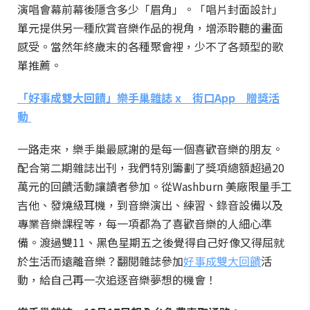
演唱會幕前幕後隱含多少「眉角」。「唱片封面設計」
單元提供另一種欣賞音樂作品的視角，增添聆聽的畫面
感受。當然年終歲末的各種聚會裡，少不了各類型的歌
單推薦。
「好事成雙大回饋」樂手巢雜誌 x
街口App
贈獎活
動
一路走來，樂手巢最感謝的是每一個喜歡音樂的朋友。
配合第二期雜誌出刊，我們特別籌劃了獎項總額超過20
萬元的回饋活動讓讀者參加。從Washburn 美廠限量手工
吉他、發燒級耳機，到音樂演出、練習、錄音設備以及
專業音樂課程等，每一項都為了喜歡音樂的人細心準
備。渡過雙11、黑色星期五之後覺得自己好像又得屈就
於生活而遠離音樂？翻閱雜誌參加
好事成雙大回饋
活
動，給自己再一次追逐音樂夢想的機會！