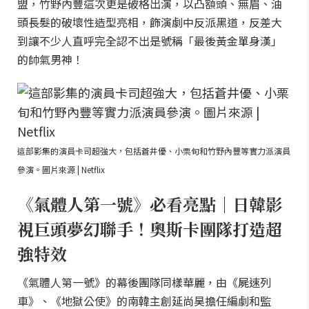
盟，竹野內豐這次更是破格出演，以凸額頭、無眉、油
頭長髮的破壞性造型亮相，飾演劇中反派黑道，反差大
到讓不少人直呼完全認不出是號稱「最後黃金單身漢」
的帥氣男神！
這部影集的演員卡司超強大，包括蒼井優、小栗旬和竹野內豐等實力派演員
參演。圖片來源 | Netflix
《氣體人第一號》必看亮點｜日韓影
視巨頭夢幻聯手！奧斯卡團隊打造超
強特效
《氣體人第一號》的幕後團隊同樣華麗，由《屍速列
車》、《地獄公使》的南韓主創延尚昊擔任編劇和監