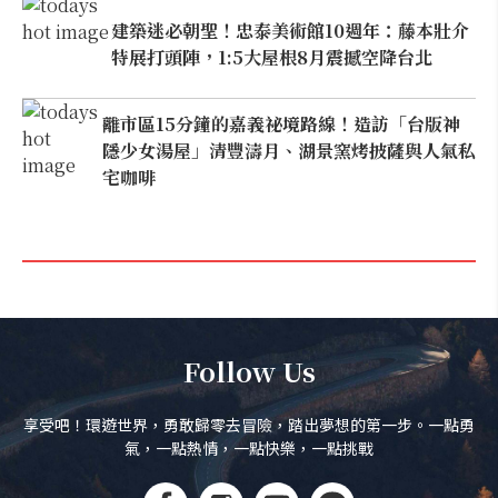
建築迷必朝聖！忠泰美術館10週年：藤本壯介
特展打頭陣，1:5大屋根8月震撼空降台北
離市區15分鐘的嘉義祕境路線！造訪「台版神
隱少女湯屋」清豐濤月、湖景窯烤披薩與人氣私
宅咖啡
Follow Us
享受吧！環遊世界，勇敢歸零去冒險，踏出夢想的第一步。一點勇
氣，一點熱情，一點快樂，一點挑戰