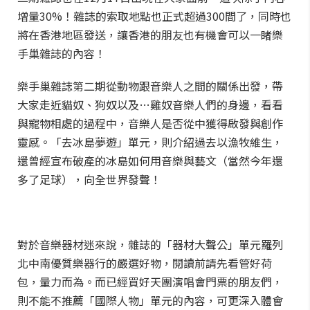
增量30%！雜誌的索取地點也正式超過300間了，同時也
將在香港地區發送，讓香港的朋友也有機會可以一睹樂
手巢雜誌的內容！
樂手巢雜誌第二期從動物跟音樂人之間的關係出發，帶
大家走近貓奴、狗奴以及…雞奴音樂人們的身邊，看看
與寵物相處的過程中，音樂人是否從中獲得啟發與創作
靈感。「去冰島夢遊」單元，則介紹過去以漁牧維生，
還曾經宣布破產的冰島如何用音樂與藝文（當然今年還
多了足球），向全世界發聲！
對於音樂器材迷來說，雜誌的「器材大聲公」單元羅列
北中南優質樂器行的嚴選好物，閱讀前請先看管好荷
包，量力而為。而已經買好天團演唱會門票的朋友們，
則不能不推薦「國際人物」單元的內容，可更深入體會