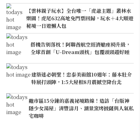
【雲林親子玩水】全台唯一「虎爺主題」叢林水
樂園！虎尾632高地免門票回歸，玩水＋4大順遊
秘境一日遊懶人包
搭機告別落枕！阿聯酋航空經濟艙座椅升級，
全球首創「U-Dream頭枕」包覆頭頸超好睡
建築迷必朝聖！忠泰美術館10週年：藤本壯介
特展打頭陣，1:5大屋根8月震撼空降台北
離市區15分鐘的嘉義祕境路線！造訪「台版神
隱少女湯屋」清豐濤月、湖景窯烤披薩與人氣私
宅咖啡