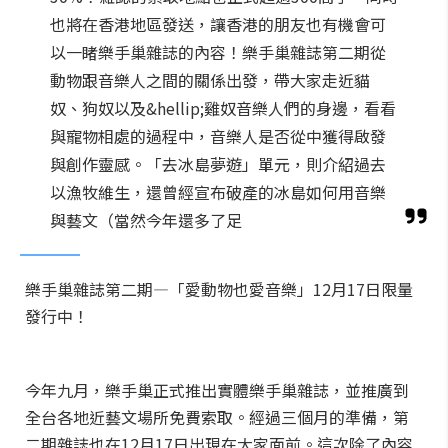
也將在香港地區發送，讓香港的朋友也有機會可
以一睹樂手巢雜誌的內容！樂手巢雜誌第二期從
動物跟音樂人之間的關係出發，帶大家走近貓
奴、狗奴以及&hellip;雞奴音樂人們的身邊，看看
與寵物相處的過程中，音樂人是否從中獲得啟發
與創作靈感。「去冰島夢遊」單元，則介紹過去
以漁牧維生，還曾經宣布破產的冰島如何用音樂
與藝文（當然今年還多了足
樂手巢雜誌第二期—「愛動物也愛音樂」12月17日限量
發行中！
今年九月，樂手巢正式推出實體樂手巢雜誌，並推廣到
全台各地近藝文場所免費索取。經過三個月的準備，第
二期雜誌也在12月17日出現在大家面前。這次除了內容