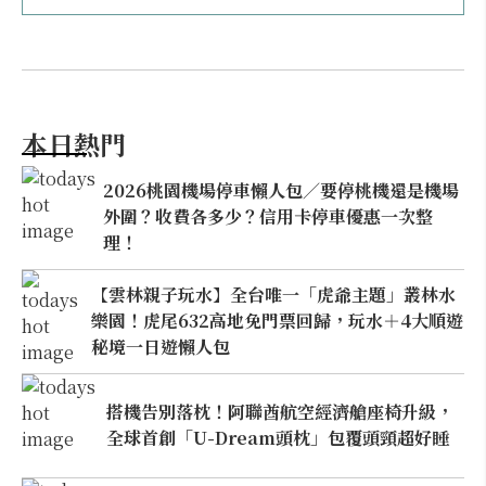
本日熱門
2026桃園機場停車懶人包／要停桃機還是機場
外圍？收費各多少？信用卡停車優惠一次整
理！
【雲林親子玩水】全台唯一「虎爺主題」叢林水
樂園！虎尾632高地免門票回歸，玩水＋4大順遊
秘境一日遊懶人包
搭機告別落枕！阿聯酋航空經濟艙座椅升級，
全球首創「U-Dream頭枕」包覆頭頸超好睡