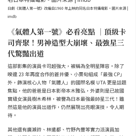
日劇《氣體人第一號》改編自1960 年上映的同名日本特攝電影。圖片來源 |
imdb
《氣體人第一號》必看亮點 ｜頂級卡
司齊聚！男神造型大崩壞、最強星三
代驚豔出道
這部影集的演員卡司超強大，被稱為全明星陣容。除了
暌違 23 年再度合作的蒼井優、小栗旬組成「最強 CP」
外，飾演核心人物「氣體人」的國際名模 UTA 更是話題
焦點，他的爸爸是日本影帝本木雅弘，外婆則是已故國
寶級女演員樹木希林，被譽為日本最強最帥星三代！雖
然這是他的演員出道作，仍然展現出亮眼演技，令人期
待。
其他還有廣瀨鈴、林遣都、竹野內豐等實力派演員加