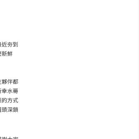
最近夯到
麼新鮮
友夥伴都
所幸水哥
應的方式
眉頭深鎖