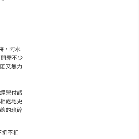
時，阿水
而開罪不少
悶又無力
經營付諸
相處地更
總的瑣碎
不折不扣