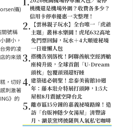
1
.
2026桃園機場停車懶人包／要停
桃機還是機場外圍？收費各多少？
sen攝)
信用卡停車優惠一次整理！
2
.
【雲林親子玩水】全台唯一「虎爺
這間號稱
主題」叢林水樂園！虎尾632高地
小歸小，
免門票回歸，玩水＋4大順遊秘境
一日遊懶人包
台旁的凌
3
.
搭機告別落枕！阿聯酋航空經濟艙
店的來頭
座椅升級，全球首創「U-Dream
頭枕」包覆頭頸超好睡
4
.
建築迷必朝聖！忠泰美術館10週
糕，切好
年：藤本壯介特展打頭陣，1:5大
感刺激著
屋根8月震撼空降台北
NG》的
5
.
離市區15分鐘的嘉義祕境路線！造
訪「台版神隱少女湯屋」清豐濤
月、湖景窯烤披薩與人氣私宅咖啡