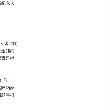
滋紀念人
讓人客吃閉
在金錢的
著實是道
做「正
實際騎乘
讓顧客打