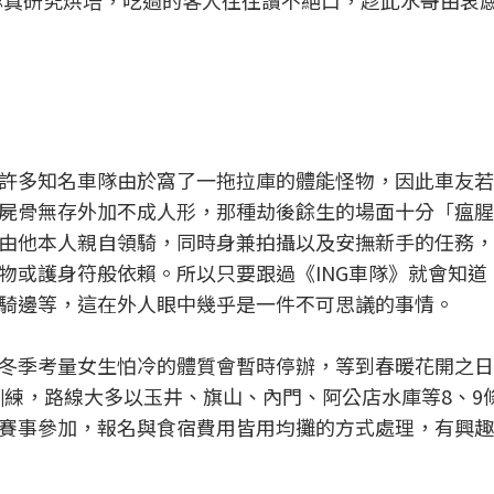
認真研究烘培，吃過的客人往往讚不絕口，趁此水哥由衷
許多知名車隊由於窩了一拖拉庫的體能怪物，因此車友若
屍骨無存外加不成人形，那種劫後餘生的場面十分「瘟腥
由他本人親自領騎，同時身兼拍攝以及安撫新手的任務，
物或護身符般依賴。所以只要跟過《ING車隊》就會知道
騎邊等，這在外人眼中幾乎是一件不可思議的事情。
冬季考量女生怕冷的體質會暫時停辦，等到春暖花開之日
騎訓練，路線大多以玉井、旗山、內門、阿公店水庫等8、9
賽事參加，報名與食宿費用皆用均攤的方式處理，有興趣