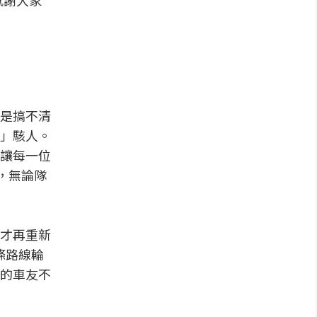
感謝大家
是搞不清
」駭人。
讓每一位
，無論隊
才再重新
條路線輪
的車友不