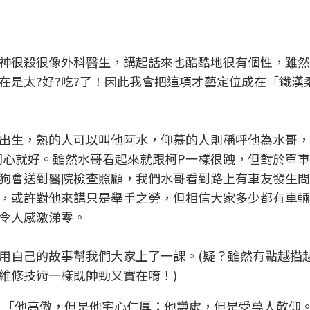
神很殺很像外科醫生，講起話來也酷酷地很有個性，雖然
在是太?好?吃?了！因此我會把這項才藝定位成在「鐵漢
出生，熟的人可以叫他阿水，仰慕的人則稱呼他為水哥，
你開心就好。雖然水哥看起來就跟柯P一樣很跩，但對於單
狗會送到醫院檢查照顧，我們水哥看到路上有車友發生問
，或許對他來講只是舉手之勞，但相信大家多少都有車輛
令人感激涕零。
用自己的故事幫我們大家上了一課。(疑？雖然有點越描
維修技術一樣既帥勁又實在唷！)
：「他高傲，但是他宅心仁厚；他謙虛，但是受萬人敬仰