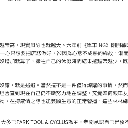
越崇高，現實風險也就越大。六年前《單車ING》剛開幕
然一心只想要把店務做好，卻因為心態不成熟的緣故，漸
沒增加就算了，犧牲自己的休假時間結果還越帶越少，既
沒錯，就是逃避。當然這不是一件值得誇耀的事情，然而
坦言直到現在自己仍不斷努力地在調整，究竟如何跟車友
物，在搏感情之餘也能兼顧生意的正常營運，這些林林總
已PARK TOOL & CYCLUS為主，老闆承認自己是枚