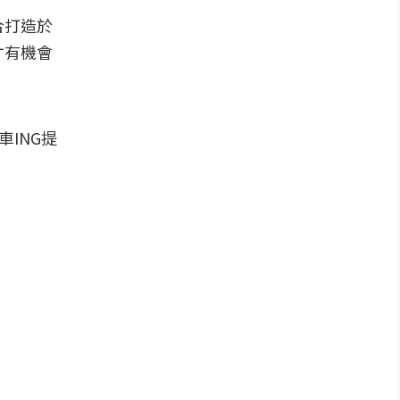
合打造於
才有機會
ING提