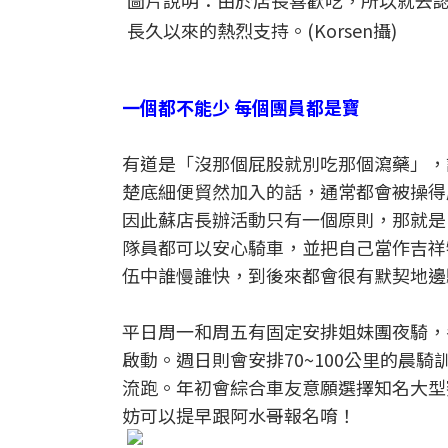
圖片說明：由於店長喜歡吃，所以就去
長久以來的熱烈支持。(Korsen攝)
一個都不能少 每個團員都是寶
有道是「沒那個屁股就別吃那個瀉藥」，
楚底細便貿然加入的話，通常都會被操得
因此蘇店長辦活動只有一個原則，那就是
隊員都可以安心騎車，並把自己當作吉祥
伍中誰慢誰快，到後來都會很有默契地邊
平日周一和周五有固定安排姐妹團夜騎，
啟動。週日則會安排70~100公里的晨
流跑。年初會綜合車友意願選擇知名大型
妨可以提早跟阿水哥報名唷！