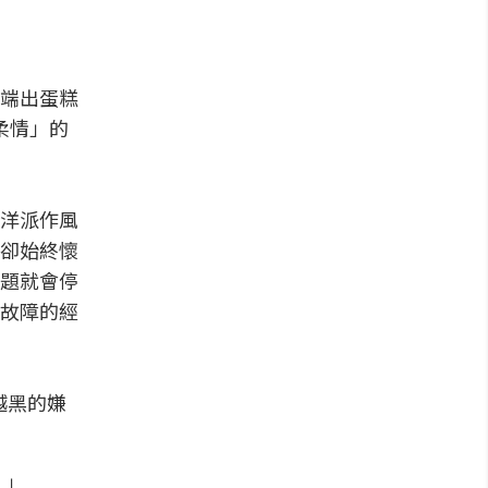
端出蛋糕
柔情」的
洋派作風
車卻始終懷
題就會停
故障的經
越黑的嫌
。」