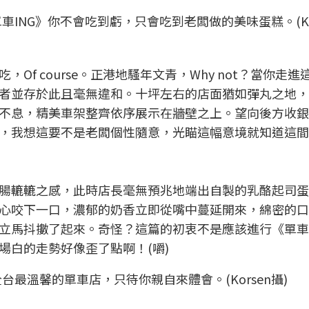
ING》你不會吃到虧，只會吃到老闆做的美味蛋糕。(Kor
f course。正港地騷年文青，Why not？當你走進
者並存於此且毫無違和。十坪左右的店面猶如彈丸之地，
不息，精美車架整齊依序展示在牆壁之上。望向後方收銀
，我想這要不是老闆個性隨意，光瞄這幅意境就知道這間
腸轆轆之感，此時店長毫無預兆地端出自製的乳酪起司蛋
心咬下一口，濃郁的奶香立即從嘴中蔓延開來，綿密的口
立馬抖擻了起來。奇怪？這篇的初衷不是應該進行《單車I
場白的走勢好像歪了點啊！(嚼)
最溫馨的單車店，只待你親自來體會。(Korsen攝)