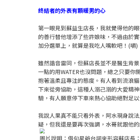
終結者的外表有顆暖男的心
第一眼見到蘇益生店長，我就覺得他的眼
的善行替他增添了些許娘味，不過由於實
加分選單上，就算是我吃人嘴軟吧！(嚼)
雖然諧音雷同，但蘇店長並不是醫生背景
一點的用WATER也沒問題，總之只要
抱著溫柔且專注的態度。有人看到流浪貓
下來從旁協助，這種人溺己溺的大愛精神
驗，有人願意停下車來熱心協助絕對足以
我說人果真不能只看外表，阿水現身說法
疑，但我還是要再次強調，水哥就跟他的
圖片說明：借句星爺台詞來形容蘇店長