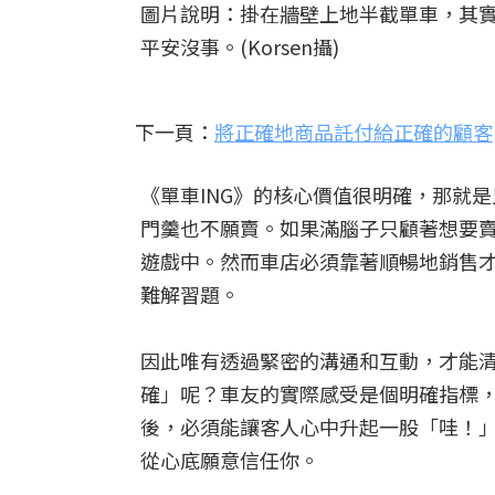
圖片說明：掛在牆壁上地半截單車，其
平安沒事。(Korsen攝)
下一頁：
將正確地商品託付給正確的顧客
《單車ING》的核心價值很明確，那就
門羹也不願賣。如果滿腦子只顧著想要
遊戲中。然而車店必須靠著順暢地銷售
難解習題。
因此唯有透過緊密的溝通和互動，才能
確」呢？車友的實際感受是個明確指標
後，必須能讓客人心中升起一股「哇！
從心底願意信任你。