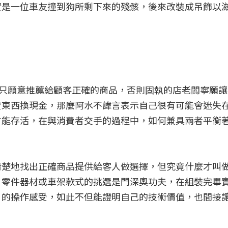
實是一位車友撞到狗所剩下來的殘骸，後來改裝成吊飾以
是只願意推薦給顧客正確的商品，否則固執的店老闆寧願
賣東西換現金，那麼阿水不諱言表示自己很有可能會迷失
才能存活，在與消費者交手的過程中，如何兼具兩者平衡
清楚地找出正確商品提供給客人做選擇，但究竟什麼才叫
，零件器材或車架款式的挑選是門深奧功夫，在組裝完畢
」的操作感受，如此不但能證明自己的技術價值，也間接