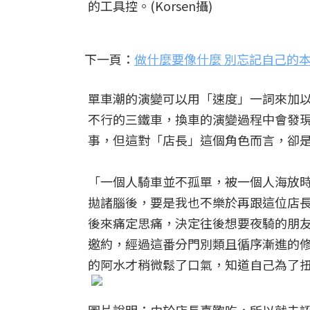
的工具控。(Korsen攝)
下一頁：
做什麼要像什麼 別忘記自己的
單車潮的演變可以用「速度」一詞來加
不行的三鐵車，換車的演變過程中會發
事，但這對「店長」這個角色而言，卻
「一個人騎車並不孤單，被一個人海放
拋諸腦後，要是我也不樂於再跟這位店
後來痛定思痛，決定往後想要夜騎的朋
邀約，經過這番分門別類且循序漸進的
的阿水才稍微鬆了口氣，知道自己為了