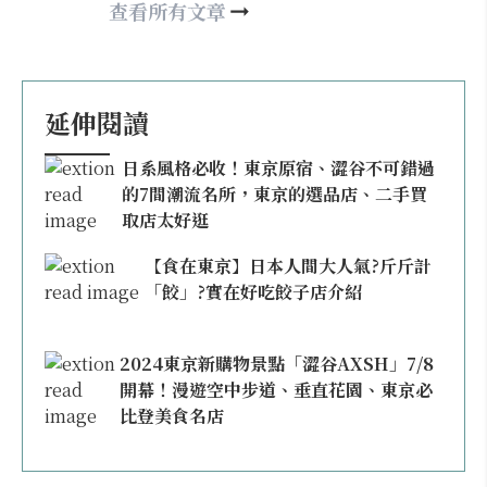
happy21917@gmail.com
查看所有文章
延伸閱讀
日系風格必收！東京原宿、澀谷不可錯過
的7間潮流名所，東京的選品店、二手買
取店太好逛
【食在東京】日本人間大人氣?斤斤計
「餃」?實在好吃餃子店介紹
2024東京新購物景點「澀谷AXSH」7/8
開幕！漫遊空中步道、垂直花園、東京必
比登美食名店