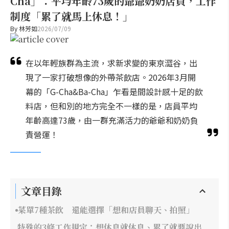
Cha」：平均年齡73歲的爺爺奶奶店員，工作
制度「累了就馬上休息！」
By
林芳如
2026/07/09
在以年輕族群為主流，求新求變的東京澀谷，出
現了一家打破想像的外帶茶飲店。2026年3月開
幕的「G-Cha&Ba-Cha」乍看是間設計感十足的飲
料店，但和別的地方完全不一樣的是，店員平均
年齡高達73歲，由一群充滿活力的爺爺和奶奶負
責營運！
文章目錄
菜單7種茶飲 還能選擇「想和店員聊天、拍照」
特殊的3條工作規定：想休息就休息、累了就要說出