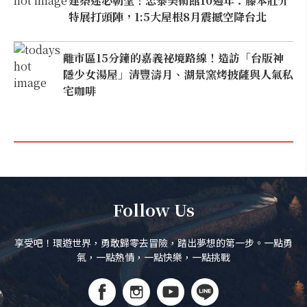
建築迷必朝聖！忠泰美術館10週年：藤本壯介
特展打頭陣，1:5大屋根8月震撼空降台北
離市區15分鐘的嘉義祕境路線！造訪「台版神
隱少女湯屋」清豐濤月、湖景窯烤披薩與人氣私
宅咖啡
Follow Us
享受吧！環遊世界，勇敢歸零去冒險，踏出夢想的第一步。一點勇
氣，一點熱情，一點快樂，一點挑戰