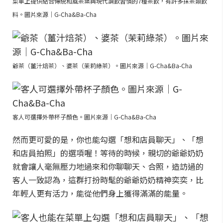
菜單上提供結合傳統和風茶葉與現代調飲習慣的7種茶飲，有許多抹茶類飲
料。圖片來源｜G-Cha&Ba-Cha
爺茶（薑汁焙茶）、婆茶（茉莉綠茶）。圖片來源｜G-Cha&Ba-Cha
客人可選擇外帶杯子顏色。圖片來源｜G-Cha&Ba-Cha
然而更可愛的是，你也能勾選「想和店員聊天」、「想
和店員拍照」的選項喔！等待的時候，親切的爺爺奶奶
就會讓人毫無壓力地過來和你聊聊天、合照，造訪過的
客人一致認為，這群打扮時髦的爺爺奶奶精神奕奕，比
年輕人更有活力，能從他們身上獲得滿滿的能量。