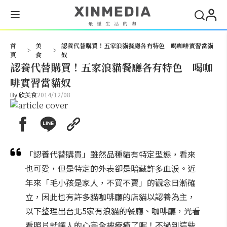
搜尋
首
美
認養代替購買！五家浪貓餐廳各有特色 喝咖啡實習當貓
>
>
頁
食
奴
認養代替購買！五家浪貓餐廳各有特色 喝咖
啡實習當貓奴
By
欣美食
2014/12/08
「認養代替購買」雖然品種貓有特定型態，看來
也可愛，但是特定的外表卻是暗藏許多血淚。近
年來「毛小孩是家人，不買不賣」的觀念日漸確
立，因此也有許多貓咖啡廳的店貓以認養為主，
以下整理出台北5家有浪貓的餐廳、咖啡廳，光看
看照片就讓人的心完全被療癒了呢！不過到這些