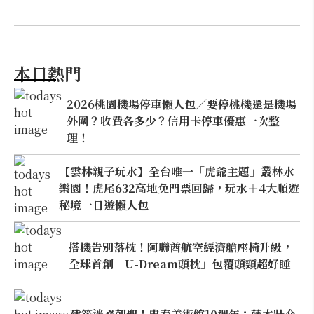
本日熱門
2026桃園機場停車懶人包／要停桃機還是機場
外圍？收費各多少？信用卡停車優惠一次整
理！
【雲林親子玩水】全台唯一「虎爺主題」叢林水
樂園！虎尾632高地免門票回歸，玩水＋4大順遊
秘境一日遊懶人包
搭機告別落枕！阿聯酋航空經濟艙座椅升級，
全球首創「U-Dream頭枕」包覆頭頸超好睡