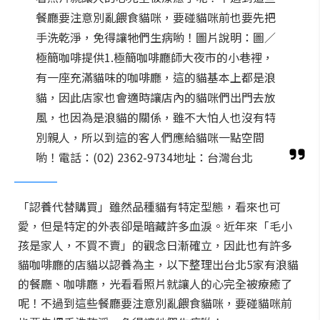
餐廳要注意別亂餵食貓咪，要碰貓咪前也要先把
手洗乾淨，免得讓牠們生病喲！圖片說明：圖／
極簡咖啡提供1.極簡咖啡廳師大夜市的小巷裡，
有一座充滿貓味的咖啡廳，這的貓基本上都是浪
貓，因此店家也會適時讓店內的貓咪們出門去放
風，也因為是浪貓的關係，雖不大怕人也沒有特
別親人，所以到這的客人們應給貓咪一點空間
喲！電話：(02) 2362-9734地址：台灣台北
「認養代替購買」雖然品種貓有特定型態，看來也可
愛，但是特定的外表卻是暗藏許多血淚。近年來「毛小
孩是家人，不買不賣」的觀念日漸確立，因此也有許多
貓咖啡廳的店貓以認養為主，以下整理出台北5家有浪貓
的餐廳、咖啡廳，光看看照片就讓人的心完全被療癒了
呢！不過到這些餐廳要注意別亂餵食貓咪，要碰貓咪前