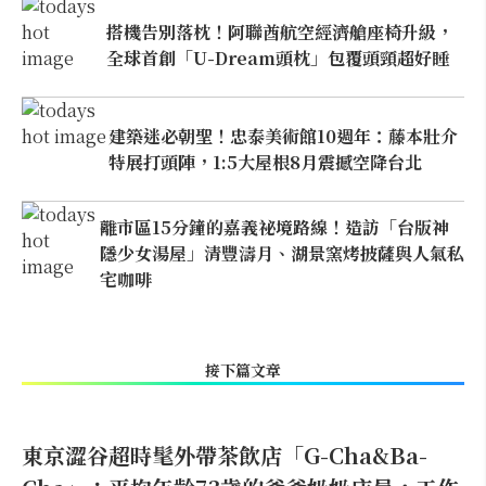
搭機告別落枕！阿聯酋航空經濟艙座椅升級，
全球首創「U-Dream頭枕」包覆頭頸超好睡
建築迷必朝聖！忠泰美術館10週年：藤本壯介
特展打頭陣，1:5大屋根8月震撼空降台北
離市區15分鐘的嘉義祕境路線！造訪「台版神
隱少女湯屋」清豐濤月、湖景窯烤披薩與人氣私
宅咖啡
接下篇文章
東京澀谷超時髦外帶茶飲店「G-Cha&Ba-