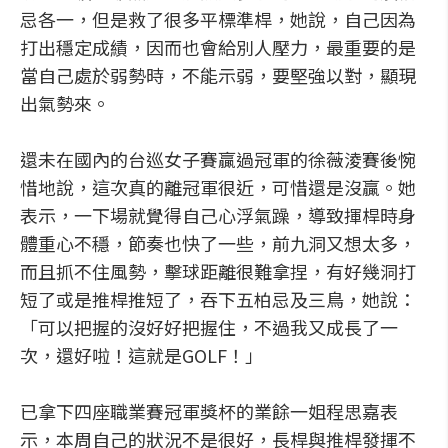
忌各一，但是救了很多平標準桿，她說，自己因為
打出穩定成績，因而也會給別人壓力，最重要的是
當自己處於弱勢時，不能示弱，要堅強以對，顯現
出氣勢來。
還未在國內的台巡女子賽贏過冠軍的徐薇淩賽後惋
惜地說，這次真的離冠軍很近，可惜還是沒贏。她
表示，一下場就覺得自己心浮氣躁，導致揮桿時身
體重心不穩，節奏也快了一些，前九洞又想太多，
而且抓不住風勢，擊球距離很難拿捏，有好幾洞打
短了或是推桿推短了，吞下五柏忌及三鳥，她說：
「可以把握的沒好好把握住，不過我又成長了一
次，還好啦！這就是GOLF！」
已拿下四座職業賽冠軍獎杯的業餘一姐程思嘉表
示，本周自己的狀況不是很好，長桿與推桿發揮不