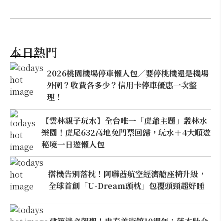
本日熱門
2026桃園機場停車懶人包／要停桃機還是機場
外圍？收費各多少？信用卡停車優惠一次整
理！
【雲林親子玩水】全台唯一「虎爺主題」叢林水
樂園！虎尾632高地免門票回歸，玩水＋4大順遊
秘境一日遊懶人包
搭機告別落枕！阿聯酋航空經濟艙座椅升級，
全球首創「U-Dream頭枕」包覆頭頸超好睡