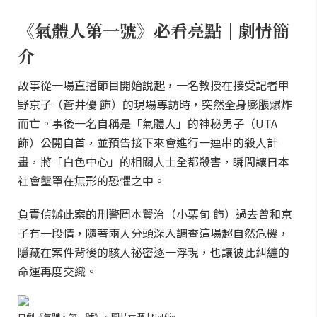
《氣體人第一號》必看亮點｜劇情簡
介
故事從一場直播節目開始說起，一名教授在接受記者甲
野京子（蒼井優 飾）的現場專訪時，突然全身膨脹爆炸
而亡。事後一名自稱是「氣體人」的神秘男子（UTA
飾）公開自首，並預告接下來會進行一連串的殺人計
畫，將「白色中心」的相關人士全都殺害，瞬間讓日本
社會壟罩在無形的恐懼之中。
負責偵辦此案的刑警岡本賢治（小栗旬 飾）過去曾和京
子有一段情，隨著兩人分頭深入調查這場超自然危機，
隱藏在案件背後的駭人祕密逐一浮現，也讓彼此糾纏的
命運再度交織。
日劇《氣體人第一號》。圖片來源 | Netflix