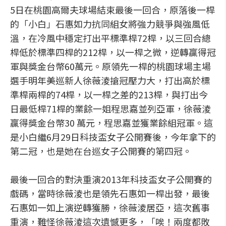
5日在桃園高爾夫球場結束最後一回合，原落後一桿
的「小白」石惠如力抗同組女將強力競爭與強風低
溫，在冷風中穩定打出平標準桿72桿，以三回合總
桿低於標準四桿的212桿，以一桿之微，逆轉贏得冠
軍與獎金台幣60萬元。原領先一桿的桃園球場主場
選手明年美巡新人徐薇淩搶冠壓力大，打出高於標
準桿兩桿的74桿，以一桿之差的213桿，與打出今
日最低桿71桿的業餘一姐程思嘉並列亞軍，徐薇淩
贏得獎金台幣30 萬元，程思嘉並獲業餘組冠軍。這
是小白繼6月29日科技盃女子公開賽後，今年拿下的
第二冠，也是她在台巡女子公開賽的第四冠。
最後一回合的對決重演2013年科技盃女子公開賽的
戲碼，當時徐薇淩也是領先石惠如一桿出發，最後
石惠如一如上演逆轉獲勝，徐薇淩居亞，這次舊事
重演，難怪徐薇淩這次遺憾更多，「唉！兩度都敗