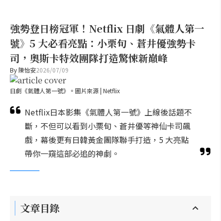
強勢登日榜冠軍！Netflix 日劇《氣體人第一
號》5 大必看亮點：小栗旬、蒼井優強勢卡
司，奧斯卡特效團隊打造驚悚新巔峰
By
陳怡安
2026/07/09
日劇《氣體人第一號》。圖片來源 | Netflix
Netflix日本影集《氣體人第一號》上線後話題不
斷，不但可以看到小栗旬、蒼井優等神仙卡司飆
戲，幕後更有日韓黃金團隊聯手打造，5 大亮點
帶你一窺這部必追的神劇。
文章目錄