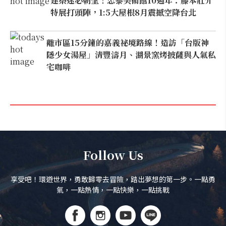
建築迷必朝聖！忠泰美術館10週年：藤本壯介
特展打頭陣，1:5大屋根8月震撼空降台北
離市區15分鐘的嘉義祕境路線！造訪「台版神
隱少女湯屋」清豐濤月、湖景窯烤披薩與人氣私
宅咖啡
Follow Us
享受吧！環遊世界，勇敢歸零去冒險，踏出夢想的第一步。一點勇
氣，一點熱情，一點快樂，一點挑戰