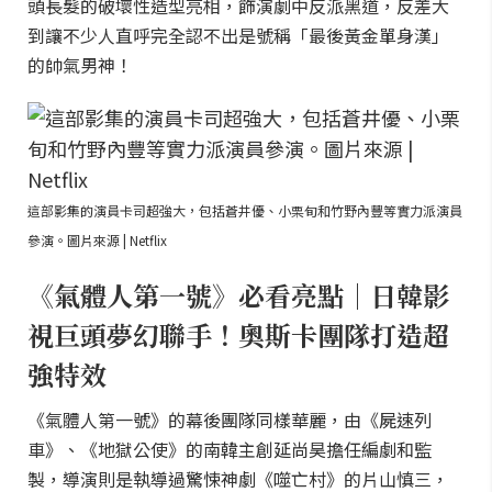
頭長髮的破壞性造型亮相，飾演劇中反派黑道，反差大
到讓不少人直呼完全認不出是號稱「最後黃金單身漢」
的帥氣男神！
這部影集的演員卡司超強大，包括蒼井優、小栗旬和竹野內豐等實力派演員
參演。圖片來源 | Netflix
《氣體人第一號》必看亮點｜日韓影
視巨頭夢幻聯手！奧斯卡團隊打造超
強特效
《氣體人第一號》的幕後團隊同樣華麗，由《屍速列
車》、《地獄公使》的南韓主創延尚昊擔任編劇和監
製，導演則是執導過驚悚神劇《噬亡村》的片山慎三，