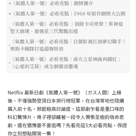
《氣體人第一號》必看亮點｜劇情簡介
《氣體人第一號》必看亮點｜1960 年原作劇情大公開
《氣體人第一號》必看亮點 ｜頂級卡司齊聚！男神造
型大崩壞、最強星三代驚豔出道
《氣體人第一號》必看亮點｜日韓影視巨頭夢幻聯手！
奧斯卡團隊打造超強特效
《氣體人第一號》必看亮點｜南方之星神曲再翻紅：
《心愛的艾莉》成全劇催淚靈魂
Netflix 最新日劇《氣體人第一號》（ガス人間）上線
後，不僅強勢登頂日本排行榜冠軍，在台灣等地也陸續
飆入前十名，掀起極高討論度。這部劇乍看是重口味的
科幻驚悚片，骨子裡卻藏著一段令人惆悵至極的宿命悲
劇。還在猶豫要不要追嗎？先看完這5大必看亮點，保證
你立刻想點開第一集！