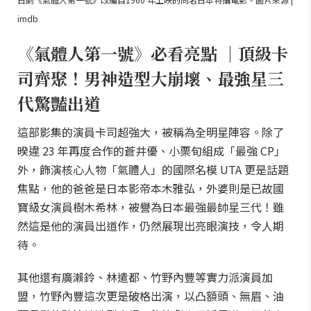
imdb
《氣體人第一號》必看亮點 ｜頂級卡
司齊聚！男神造型大崩壞、最強星三
代驚豔出道
這部影集的演員卡司超強大，被稱為全明星陣容。除了
暌違 23 年再度合作的蒼井優、小栗旬組成「最強 CP」
外，飾演核心人物「氣體人」的國際名模 UTA 更是話題
焦點，他的爸爸是日本影帝本木雅弘，外婆則是已故國
寶級女演員樹木希林，被譽為日本最強最帥星三代！雖
然這是他的演員出道作，仍然展現出亮眼演技，令人期
待。
其他還有廣瀨鈴、林遣都、竹野內豐等實力派演員加
盟，竹野內豐這次更是破格出演，以凸額頭、無眉、油