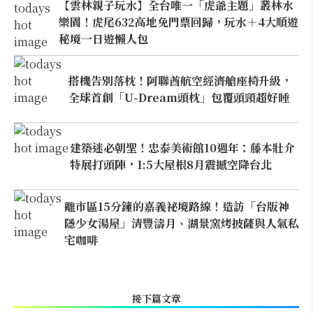
【雲林親子玩水】全台唯一「虎爺主題」叢林水
樂園！虎尾632高地免門票回歸，玩水＋4大順遊
秘境一日遊懶人包
搭機告別落枕！阿聯酋航空經濟艙座椅升級，
全球首創「U-Dream頭枕」包覆頭頸超好睡
建築迷必朝聖！忠泰美術館10週年：藤本壯介
特展打頭陣，1:5大屋根8月震撼空降台北
離市區15分鐘的嘉義祕境路線！造訪「台版神
隱少女湯屋」清豐濤月、湖景窯烤披薩與人氣私
宅咖啡
接下篇文章