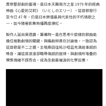
貫穿整部劇的靈魂，是日本天團南方之星 1979 年的經典
神曲《心愛的艾莉》（いとしのエリー）。這首歌發行
至今已 47 年，仍是日本樂壇最具代表性的不朽情歌之
一，如今隨著影集熱播再度爆紅。
製作人延尚昊透露，籌備時一直在思考什麼樣的歌曲能
擔任推動劇情的關鍵，與編劇柳勇在討論後，一致認為
這首歌是不二之選。主唱桑田佳祐沙啞且充滿故事感的
嗓音，讓這首浪漫卻略帶傷感的旋律，與劇情所堆疊的
惆悵情緒不謀而合，成為全劇最催淚的化學反應。