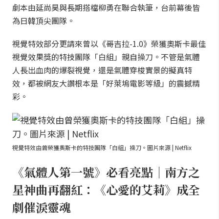
劇本由延尚昊與長期搭檔柳勇在聯合執筆，台前幕後皆
為日韓頂尖團隊。
視覺特效部分更請來曾以《哥吉拉-1.0》榮獲奧斯卡最佳
視覺效果獎的特技團隊「白組」親自操刀。不管是氣體
人長出血肉的爆裂視覺，還是氣體穿梭實景的擬真特
效，都被網友大讚根本是「好萊塢電影等級」的震撼精
彩。
視覺特效由曾榮獲奧斯卡的特技團隊「白組」操刀。圖片來源 | Netflix
《氣體人第一號》必看亮點｜南方之
星神曲再翻紅：《心愛的艾莉》成全
劇催淚靈魂