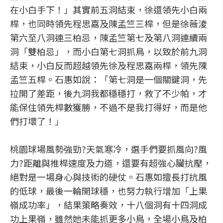
在小白手下！」其實前五洞結束，徐還領先小白兩
桿，也同時領先程思嘉及陳孟竺三桿，但是徐薇淩
第六至八洞連三柏忌，陳孟竺第七及第八洞連續兩
洞「雙柏忌」，而小白第七洞抓鳥，以致於前九洞
結束，小白反而超越領先徐及程思嘉兩桿，領先陳
孟竺五桿。石惠如說：「第七洞是一個關鍵洞，先
拉開了差距，後九洞我都穩穩打，救了不少帕，才
能保住領先桿數獲勝，不過不是我打得好，而是他
們打壞了！」
桃園球場風勢強勁?天氣寒冷，選手們要抓風向?風
力?距離與推桿速度及力道，還要有超強心臟抗壓，
絕對是一場身心與技術的硬仗。石惠如擅長打抗風
的低球，最後一輪開球穩，也努力執行增加「上果
嶺成功率」，結果策略奏效，十八個洞有十四洞成
功上果嶺，雖然她未能抓更多小鳥，全場小鳥及柏