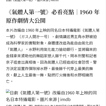
《氣體人第一號》必看亮點｜1960 年
原作劇情大公開
本片改編自 1960 年上映的同名日本特攝電影《氣體人第
一號》（ガス人間㐧一号），劇情講述男主角水野被迫
成為科學家的實驗對象，身體遭改造為能自由氣化的
「氣體人」。水野利用氣化能力搶劫銀行，並將竊來的
金錢拿來資助他的舞蹈家戀人藤千代。岡本刑警和記者
京子追查出真相後，因為氣體人已經造成社會恐慌，警
方決定設置炸彈除掉水野。最後藤千代穿上最美的舞
衣，獻上人生最後一舞，點燃打火機後和水野相擁而
亡。
日劇《氣體人第一號》改編自1960 年上映的同名日本特攝電影。圖片來源 |