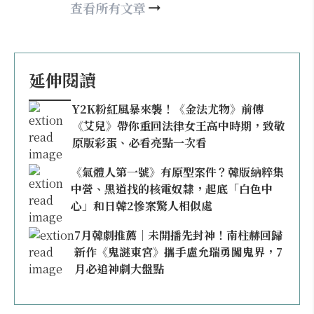
查看所有文章
延伸閱讀
Y2K粉紅風暴來襲！《金法尤物》前傳
《艾兒》帶你重回法律女王高中時期，致敬
原版彩蛋、必看亮點一次看
《氣體人第一號》有原型案件？韓版納粹集
中營、黑道找的核電奴隸，起底「白色中
心」和日韓2慘案驚人相似處
7月韓劇推薦｜未開播先封神！南柱赫回歸
新作《鬼謎東宮》攜手盧允瑞勇闖鬼界，7
月必追神劇大盤點