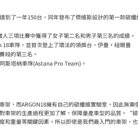
量已經達到了一年150台，同年發布了傑維斯設計的第一款碳
ONA鐵人三項比賽中獲得了女子第二名和男子第三名的成績。
Argon 18車隊，並首次登上了環法的領獎台，伊曼·紐爾曼
第11賽段的第三名。
塔納車隊(Astana Pro Team)。
架，而ARGON18擁有自己的碳纖維實驗室，因此無需
對車架的生產過程更加了解，保障量產車型的品質。“碳
度和重量等關鍵因素。所以即使是我們最入門的車架，也