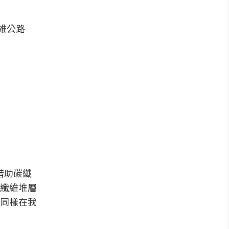
纖維公路
借助碳纖
纖維堆層
同樣在我