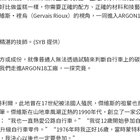
好比做蛋糕一樣，你需要正確的配方、正確的材料和技藝
裡烏（Gervais Rioux）的視角，一同進入ARGON
湛的技師。(SYB 提供）
方或成份，就像普通人無法透過試騎來判斷自行車上的碳
們走進ARGON18工廠，一探究竟。
蒙特利爾，此地曾在17世紀被法國人殖民，傑維斯的祖輩也
筆。傑維斯在山地車風潮正熱的1990年代，創立了一家
：“我也一直熱愛公路自行車。”“我從12歲開始參加
升級自行車零件。”“1976年時我正好16歲，當時蒙特
，我決心以後也一定要參加。”