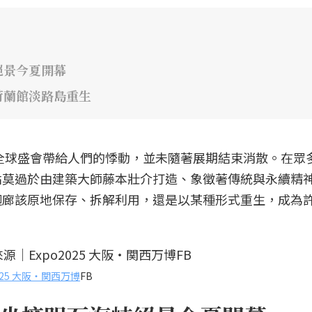
絕景今夏開幕
荷蘭館淡路島重生
場全球盛會帶給人們的悸動，並未隨著展期結束消散。在眾
點莫過於由建築大師藤本壯介打造、象徵著傳統與永續精
迴廊該原地保存、拆解利用，還是以某種形式重生，成為
2025 大阪・関西万博
FB