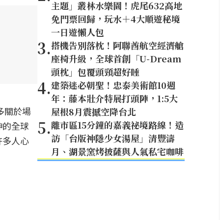
主題」叢林水樂園！虎尾632高地
免門票回歸，玩水＋4大順遊秘境
一日遊懶人包
3
.
搭機告別落枕！阿聯酋航空經濟艙
座椅升級，全球首創「U-Dream
頭枕」包覆頭頸超好睡
4
.
建築迷必朝聖！忠泰美術館10週
年：藤本壯介特展打頭陣，1:5大
多關於場
屋根8月震撼空降台北
5
.
離市區15分鐘的嘉義祕境路線！造
神的全球
訪「台版神隱少女湯屋」清豐濤
許多人心
月、湖景窯烤披薩與人氣私宅咖啡