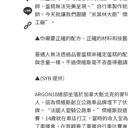
師，蛋糕無法完美呈現。”自行車製作就
師。今天就讓我們跟隨“米其林大廚”傑維斯·
工廠”。
▲你需要正確的配方、正確的材料和技藝精
普通人無法透過品嘗蛋糕來確定蛋糕的配
與含量一樣。不過傑維斯毫不吝嗇得邀請我
▲(SYB 提供）
ARGON18總部坐落於加拿大魁北克的
人，這為傑維斯創立公路車品牌埋下了伏
牌。“法國人愛騎公路車。”傑維斯說道
賽，14歲就在車店打工，當時的收入全為
了奧運會，在我觀看了奧運自行車比賽後