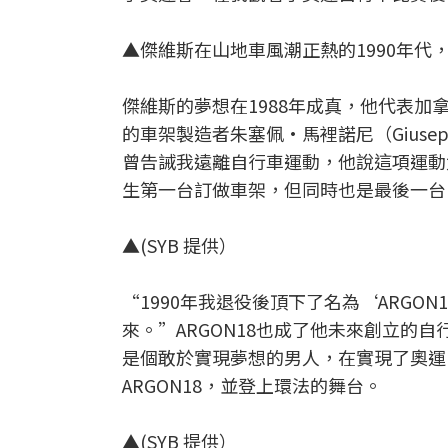
▲傑維斯在山地車風潮正熱的1990年代，
傑維斯的夢想在1988年成真，他代表
的車架製造者朱塞佩·馬裡諾尼（Giusep
曾告誡我遠離自行車運動，他說這項運動
生第一台訂做車架，但同時也是最後一台
▲(SYB 提供）
“1990年我退役後頂下了名為‘ARG
來。”ARGON18也成了他未來創立的自
是個敢於實現夢想的男人，在實現了奧運
ARGON18，並登上環法的舞台。
▲(SYB 提供）