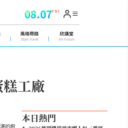
08.07
F R I
點
風格帶路
欣講堂
Style Travel
Xin Forum
蛋糕工廠
本日熱門
湛的廚