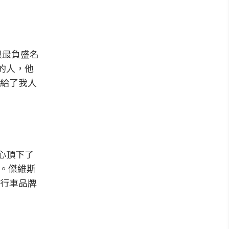
奧最負盛名
趣的人，他
給了我人
決心頂下了
數。傑維斯
行車品牌