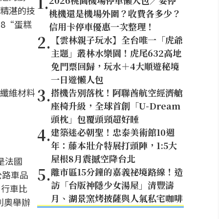
1
.
2026桃園機場停車懶人包／要停
精湛的技
桃機還是機場外圍？收費各多少？
18“蛋糕
信用卡停車優惠一次整理！
2
.
【雲林親子玩水】全台唯一「虎爺
主題」叢林水樂園！虎尾632高地
免門票回歸，玩水＋4大順遊秘境
一日遊懶人包
3
.
纖維材料
搭機告別落枕！阿聯酋航空經濟艙
座椅升級，全球首創「U-Dream
頭枕」包覆頭頸超好睡
4
.
建築迷必朝聖！忠泰美術館10週
年：藤本壯介特展打頭陣，1:5大
屋根8月震撼空降台北
是法國
5
.
離市區15分鐘的嘉義祕境路線！造
公路車品
訪「台版神隱少女湯屋」清豐濤
自行車比
月、湖景窯烤披薩與人氣私宅咖啡
利奧舉辦