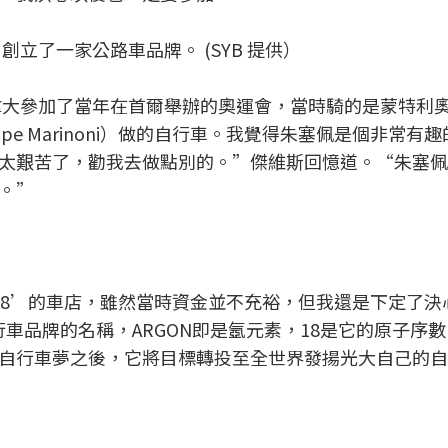
創立了一家公路車品牌。 (SYB 提供）
加拿大參加了當年在首爾舉辦的奧運會，當時騎的是蒙特利
pe Marinoni）做的自行車。我覺得朱塞佩是個非常有
太艱苦了，勸我去做點別的。”傑維斯回憶道。“朱塞佩
。”
ON18’的車店，雖然當時資金並不充裕，但我還是下定了
行車品牌的名稱，ARGON即是氬元素，18是它的原子序
自行車夢之後，它將目標轉投至全世界發揚光大自己的自