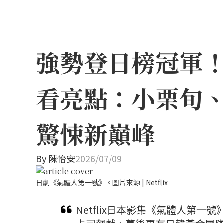
強勢登日榜冠軍！N
看亮點：小栗旬
驚悚新巔峰
By
陳怡安
2026/07/09
日劇《氣體人第一號》。圖片來源 | Netflix
Netflix日本影集《氣體人第