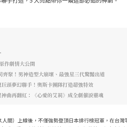
聯手打造，5 大亮點帶你一窺這部必追的神劇。
介
年原作劇情大公開
司齊聚！男神造型大崩壞、最強星三代驚豔出道
視巨頭夢幻聯手！奧斯卡團隊打造超強特效
星神曲再翻紅：《心愛的艾莉》成全劇催淚靈魂
》（ガス人間）上線後，不僅強勢登頂日本排行榜冠軍，在台灣