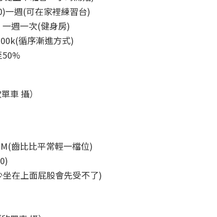
(30)一週(可在家裡練習台)
一週一次(健身房)
00k(循序漸進方式)
50%
單車 攝）
PM(齒比比平常輕一檔位)
0)
少坐在上面屁股會先受不了)