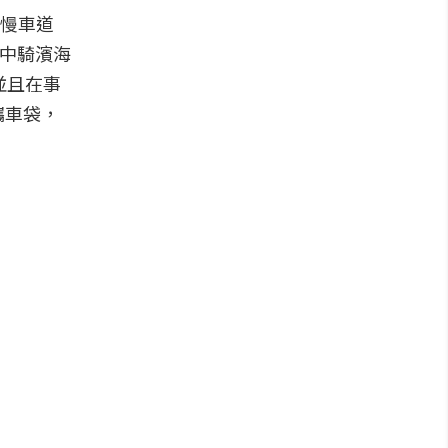
快慢車道
台中騎濱海
並且在事
攜車袋，