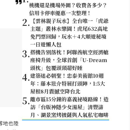
桃機還是機場外圍？收費各多少？
信用卡停車優惠一次整理！
2
.
【雲林親子玩水】全台唯一「虎爺
主題」叢林水樂園！虎尾632高地
免門票回歸，玩水＋4大順遊秘境
一日遊懶人包
3
.
搭機告別落枕！阿聯酋航空經濟艙
座椅升級，全球首創「U-Dream
頭枕」包覆頭頸超好睡
4
.
建築迷必朝聖！忠泰美術館10週
年：藤本壯介特展打頭陣，1:5大
屋根8月震撼空降台北
5
.
離市區15分鐘的嘉義祕境路線！造
訪「台版神隱少女湯屋」清豐濤
月、湖景窯烤披薩與人氣私宅咖啡
等地也陸