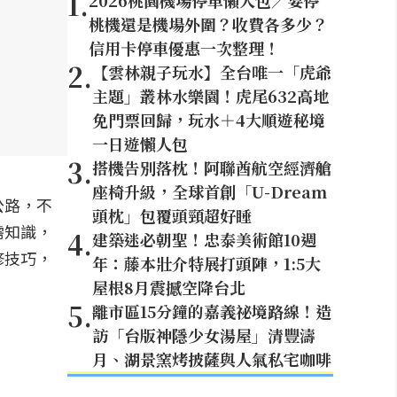
1
.
2026桃園機場停車懶人包／要停
桃機還是機場外圍？收費各多少？
信用卡停車優惠一次整理！
2
.
【雲林親子玩水】全台唯一「虎爺
主題」叢林水樂園！虎尾632高地
免門票回歸，玩水＋4大順遊秘境
一日遊懶人包
3
.
搭機告別落枕！阿聯酋航空經濟艙
座椅升級，全球首創「U-Dream
公路，不
頭枕」包覆頭頸超好睡
需知識，
4
.
建築迷必朝聖！忠泰美術館10週
修技巧，
年：藤本壯介特展打頭陣，1:5大
屋根8月震撼空降台北
5
.
離市區15分鐘的嘉義祕境路線！造
訪「台版神隱少女湯屋」清豐濤
月、湖景窯烤披薩與人氣私宅咖啡