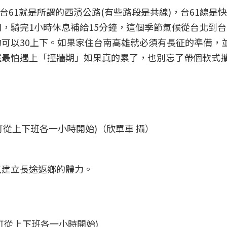
跟台61就是所謂的西濱公路(有些路段是共線)，台61線是
，騎完1小時休息補給15分鐘，這個季節氣候從台北到
可以30上下。如果家住台南高雄就必須有長征的準備，
遠最怕遇上「撞牆期」如果真的累了，也別忘了帶個軟式
可從上下班各一小時開始)（欣單車 攝）
以建立長途返鄉的體力。
可從上下班各一小時開始)