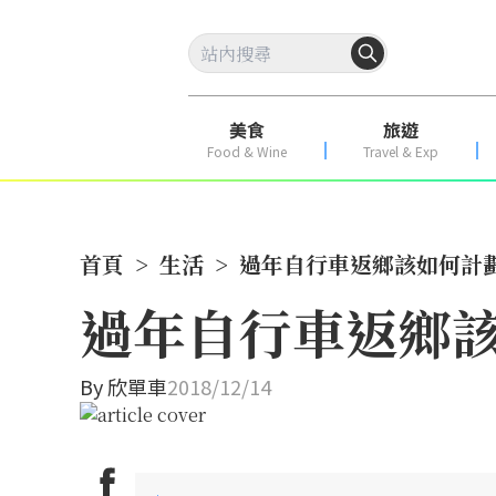
美食
旅遊
Food & Wine
Travel & Exp
首頁
>
生活
>
過年自行車返鄉該如何計劃
過年自行車返鄉該
By
欣單車
2018/12/14