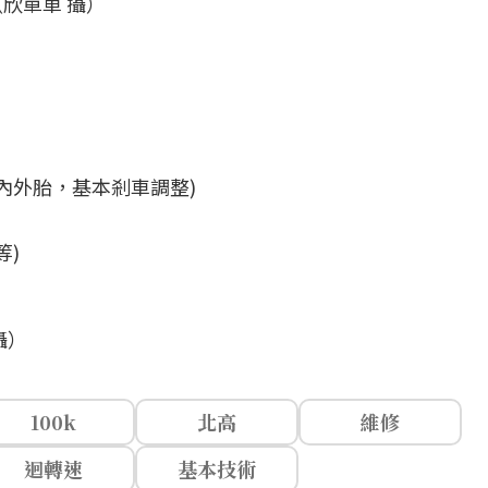
欣單車 攝）
內外胎，基本剎車調整)
等)
攝）
100k
北高
維修
迴轉速
基本技術