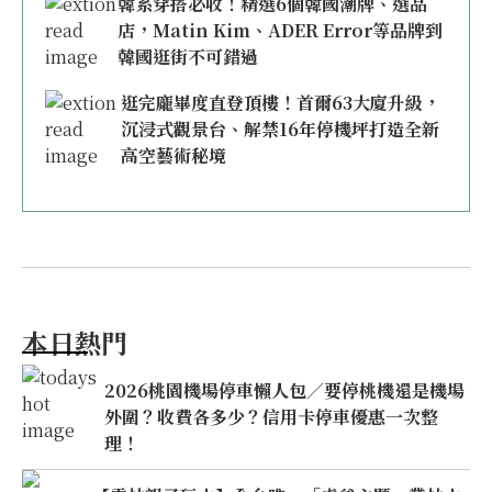
韓系穿搭必收！精選6個韓國潮牌、選品
店，Matin Kim、ADER Error等品牌到
韓國逛街不可錯過
逛完龐畢度直登頂樓！首爾63大廈升級，
沉浸式觀景台、解禁16年停機坪打造全新
高空藝術秘境
本日熱門
2026桃園機場停車懶人包／要停桃機還是機場
外圍？收費各多少？信用卡停車優惠一次整
理！