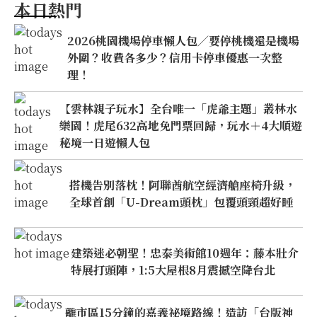
本日熱門
2026桃園機場停車懶人包／要停桃機還是機場
外圍？收費各多少？信用卡停車優惠一次整
理！
【雲林親子玩水】全台唯一「虎爺主題」叢林水
樂園！虎尾632高地免門票回歸，玩水＋4大順遊
秘境一日遊懶人包
搭機告別落枕！阿聯酋航空經濟艙座椅升級，
全球首創「U-Dream頭枕」包覆頭頸超好睡
建築迷必朝聖！忠泰美術館10週年：藤本壯介
特展打頭陣，1:5大屋根8月震撼空降台北
離市區15分鐘的嘉義祕境路線！造訪「台版神