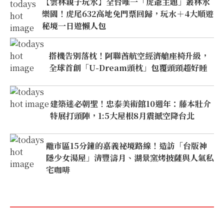
【雲林親子玩水】全台唯一「虎爺主題」叢林水
樂園！虎尾632高地免門票回歸，玩水＋4大順遊
秘境一日遊懶人包
搭機告別落枕！阿聯酋航空經濟艙座椅升級，
全球首創「U-Dream頭枕」包覆頭頸超好睡
建築迷必朝聖！忠泰美術館10週年：藤本壯介
特展打頭陣，1:5大屋根8月震撼空降台北
離市區15分鐘的嘉義祕境路線！造訪「台版神
隱少女湯屋」清豐濤月、湖景窯烤披薩與人氣私
宅咖啡