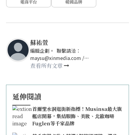
電商平台
韓國品牌
蘇祐萱
編輯企劃。 聯繫請洽：
maysu@xinmedia.com /
may860527@gmail.com
查看所有文章
延伸閱讀
首爾聖水洞逛街新指標！Musinsa最大旗
艦店開幕，集結服飾、美妝、北歐咖啡
Fuglen等千家品牌