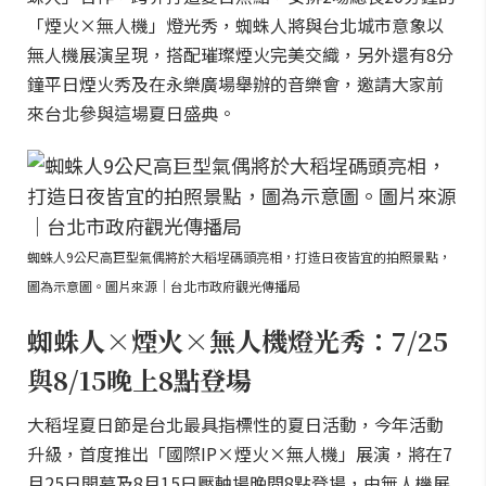
「煙火×無人機」燈光秀，蜘蛛人將與台北城市意象以
無人機展演呈現，搭配璀璨煙火完美交織，另外還有8分
鐘平日煙火秀及在永樂廣場舉辦的音樂會，邀請大家前
來台北參與這場夏日盛典。
蜘蛛人9公尺高巨型氣偶將於大稻埕碼頭亮相，打造日夜皆宜的拍照景點，
圖為示意圖。圖片來源｜台北市政府觀光傳播局
蜘蛛人×煙火×無人機燈光秀：7/25
與8/15晚上8點登場
大稻埕夏日節是台北最具指標性的夏日活動，今年活動
升級，首度推出「國際IP×煙火×無人機」展演，將在7
月25日開幕及8月15日壓軸場晚間8點登場，由無人機展