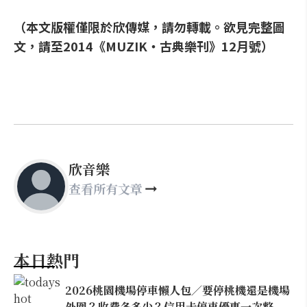
（本文版權僅限於欣傳媒，請勿轉載。欲見完整圖
文，請至2014《MUZIK‧古典樂刊》12月號）
欣音樂
查看所有文章
本日熱門
2026桃園機場停車懶人包／要停桃機還是機場
外圍？收費各多少？信用卡停車優惠一次整