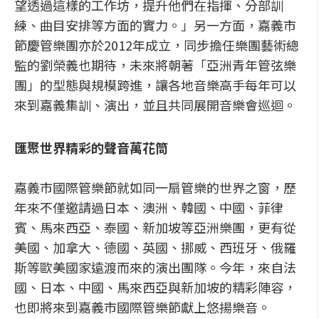
望透過這樣的工作坊，提升他們在指揮、分部訓
練、曲目安排等方面的實力。」另一方面，嘉義市
節慶管樂團亦於2012年成立，同步擔任樂團藝術總
監的劉榮義也期待，未來將朝著「亞洲青年管弦樂
團」的型態與規模跨進，讓各地音樂高手每年可以
來到嘉義集訓、演出，並且共同展開音樂會巡迴。
匯聚世界精彩的聲音萬花筒
嘉義市國際管樂節就如同一扇管樂的世界之窗，歷
年來不僅邀請過日本、澳洲、韓國、中國、菲律
賓、馬來西亞、泰國、新加坡等亞洲樂團，更有從
美國、加拿大、德國、英國、挪威、西班牙、俄羅
斯等歐美國家遠渡而來的演出團隊。今年，來自法
國、日本、中國、馬來西亞與新加坡的精彩陣容，
也即將來到嘉義市國際管樂節獻上悠揚樂音。