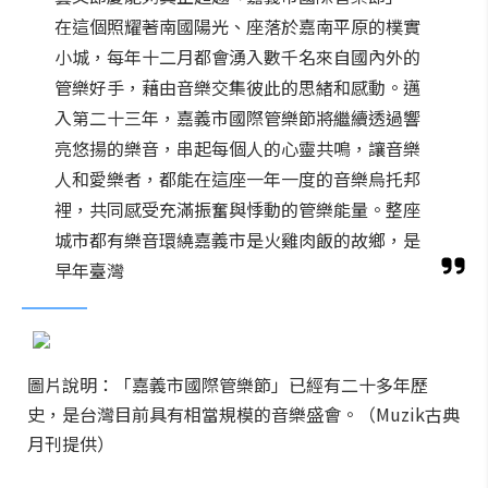
在這個照耀著南國陽光、座落於嘉南平原的樸實
小城，每年十二月都會湧入數千名來自國內外的
管樂好手，藉由音樂交集彼此的思緒和感動。邁
入第二十三年，嘉義市國際管樂節將繼續透過響
亮悠揚的樂音，串起每個人的心靈共鳴，讓音樂
人和愛樂者，都能在這座一年一度的音樂烏托邦
裡，共同感受充滿振奮與悸動的管樂能量。整座
城市都有樂音環繞嘉義市是火雞肉飯的故鄉，是
早年臺灣
圖片說明：「嘉義市國際管樂節」已經有二十多年歷
史，是台灣目前具有相當規模的音樂盛會。（Muzik古典
月刊提供）