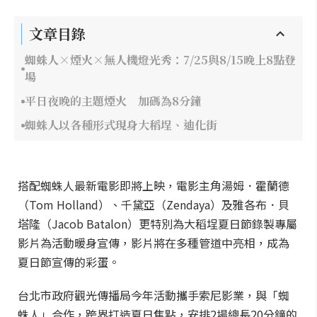
文章目錄
蜘蛛人×煙火×無人機燈光秀：7/25與8/15晚上8點登
場
平日夜晚的主題煙火 加碼為8分鐘
蜘蛛人以各種形式現身大稻埕、迪化街
搭配蜘蛛人最新電影即將上映，電影主角湯姆．霍蘭德
（Tom Holland）、千黛亞（Zendaya）及雅各布．貝
塔隆（Jacob Batalon）更特別為大稻埕夏日節錄製專屬
影片為活動暖身宣傳，影片將在多種管道中亮相，成為
夏日節宣傳的彩蛋。
台北市政府觀光傳播局今年活動攜手索尼影業，與「蜘
蛛人」合作，跨界打造夏日焦點，安排2場總長20分鐘的