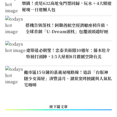
樂園！虎尾632高地免門票回歸，玩水＋4大順遊
秘境一日遊懶人包
搭機告別落枕！阿聯酋航空經濟艙座椅升級，
全球首創「U-Dream頭枕」包覆頭頸超好睡
建築迷必朝聖！忠泰美術館10週年：藤本壯介
特展打頭陣，1:5大屋根8月震撼空降台北
離市區15分鐘的嘉義祕境路線！造訪「台版神
隱少女湯屋」清豐濤月、湖景窯烤披薩與人氣私
宅咖啡
接下篇文章