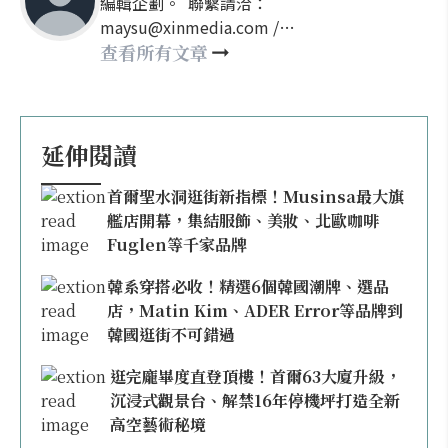
編輯企劃。 聯繫請洽：
maysu@xinmedia.com /
may860527@gmail.com
查看所有文章
延伸閱讀
首爾聖水洞逛街新指標！Musinsa最大旗
艦店開幕，集結服飾、美妝、北歐咖啡
Fuglen等千家品牌
韓系穿搭必收！精選6個韓國潮牌、選品
店，Matin Kim、ADER Error等品牌到
韓國逛街不可錯過
逛完龐畢度直登頂樓！首爾63大廈升級，
沉浸式觀景台、解禁16年停機坪打造全新
高空藝術秘境