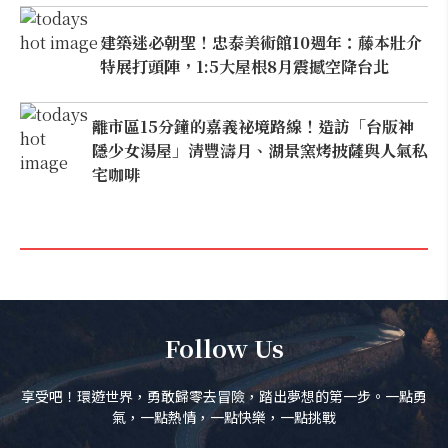
建築迷必朝聖！忠泰美術館10週年：藤本壯介
特展打頭陣，1:5大屋根8月震撼空降台北
離市區15分鐘的嘉義祕境路線！造訪「台版神
隱少女湯屋」清豐濤月、湖景窯烤披薩與人氣私
宅咖啡
Follow Us
享受吧！環遊世界，勇敢歸零去冒險，踏出夢想的第一步。一點勇
氣，一點熱情，一點快樂，一點挑戰