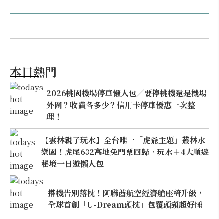
本日熱門
2026桃園機場停車懶人包／要停桃機還是機場
外圍？收費各多少？信用卡停車優惠一次整
理！
【雲林親子玩水】全台唯一「虎爺主題」叢林水
樂園！虎尾632高地免門票回歸，玩水＋4大順遊
秘境一日遊懶人包
搭機告別落枕！阿聯酋航空經濟艙座椅升級，
全球首創「U-Dream頭枕」包覆頭頸超好睡