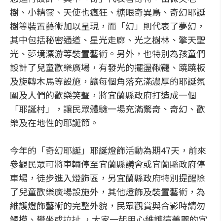
樹、小精靈、天使也瘋狂、糖眼奇異鳥、奇幻耶誕
樹等裝置藝術加以呈現，而「幻」則代表了夢幻，
其中包括秘密通道、星光走廊、光之樹林、擎天聖
光、夢境漂游等裝置藝術。另外，也特別為孩童們
設計了兒童歡樂廣場，有發光的擺盪鞦韆、蹺蹺板
及旋轉木馬等設施，讓每個角落充滿濃厚的耶誕氛
圍及人們的歡樂笑聲，將宜蘭縣政府打造成一個
「耶誕村」，讓民眾體驗一場充滿驚奇、奇幻、歡
樂及在地性的耶誕節。
今年的「奇幻耶誕」耶誕燈飾活動為期47天，前來
參觀民眾可將車輛停至宜蘭縣議會或宜蘭縣政府停
車場，徒步進入燈飾區，另宜蘭縣政府特別提醒除
了兒童歡樂廣場設施外，其他燈飾及裝置藝術，為
維護燈飾藝術的完整外貌，民眾觀賞與合影時請勿
觸摸、攀坐或拉扯 ，大家一起用心維護這美麗的宜