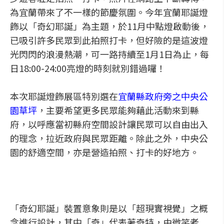
為宜蘭帶來了不一樣的節慶氛圍。今年宜蘭耶誕燈
飾以「奇幻耶誕」為主題，於11月中點燈啟動後，
已吸引許多民眾到此拍照打卡，但好險的是這波燈
光閃閃的浪漫熱潮，可一路持續至1月1日為止，每
日18:00-24:00亮燈的時刻就別錯過囉！
本次耶誕燈飾展區特別選在
宜蘭縣政府旁之中央公
園草坪
，主要希望更多民眾能夠藉此活動來到縣
府，以呼應當初縣府空間設計讓民眾可以自由出入
的理念，拉近政府與民眾距離。除此之外，中央公
園的舒適空間，亦是營造拍照、打卡的好地方。
「奇幻耶誕」裝置意象則是以「超現實視覺」之概
念進行設計，其中「奇」代表著奇特，由微笑老