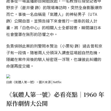
故事從一場直播節目開始說起，一名教授在接受記者甲
野京子（蒼井優 飾）的現場專訪時，突然全身膨脹爆炸
而亡。事後一名自稱是「氣體人」的神秘男子（UTA
飾）公開自首，並預告接下來會進行一連串的殺人計
畫，將「白色中心」的相關人士全都殺害，瞬間讓日本
社會壟罩在無形的恐懼之中。
負責偵辦此案的刑警岡本賢治（小栗旬 飾）過去曾和京
子有一段情，隨著兩人分頭深入調查這場超自然危機，
隱藏在案件背後的駭人祕密逐一浮現，也讓彼此糾纏的
命運再度交織。
日劇《氣體人第一號》。圖片來源 | Netflix
《氣體人第一號》必看亮點｜1960 年
原作劇情大公開