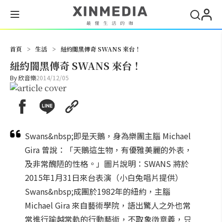
搜尋
首頁
>
生活
>
紐約闇黑傳奇 SWANS 來台！
紐約闇黑傳奇 SWANS 來台！
By
欣音樂
2014/12/05
Swans&nbsp;即是天鵝，身為樂團主腦 Michael
Gira 曾說：「天鵝這生物，有優雅美麗的外表，
及非常醜陋的性格。」圖片說明：SWANS 將於
2015年1月31日來台表演（小白兔唱片提供）
Swans&nbsp;成團於1982年的紐約，主腦
Michael Gira 來自藝術學院，語出驚人之外也常
常進行踰越常軌的行動藝術，不取象徴意義，只