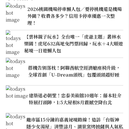
2026桃園機場停車懶人包／要停桃機還是機場
外圍？收費各多少？信用卡停車優惠一次整
理！
【雲林親子玩水】全台唯一「虎爺主題」叢林水
樂園！虎尾632高地免門票回歸，玩水＋4大順遊
秘境一日遊懶人包
搭機告別落枕！阿聯酋航空經濟艙座椅升級，
全球首創「U-Dream頭枕」包覆頭頸超好睡
建築迷必朝聖！忠泰美術館10週年：藤本壯介
特展打頭陣，1:5大屋根8月震撼空降台北
離市區15分鐘的嘉義祕境路線！造訪「台版神
隱少女湯屋」清豐濤月、湖景窯烤披薩與人氣私