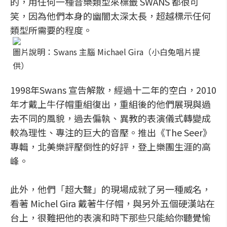
的，用任何一種音樂類型來標籤 SWANS 都很可
笑，因為他們本身的幽闇太深太長，超越標示任何
類型所需要的程度。
圖片說明：Swans 主腦 Michael Gira（小白兔唱片提
供）
1998年Swans 宣告解散，經過十二年的空白，
2010
年才戴上牛仔帽重組復出，重組後的他們展現
與過
去不同的風貌，過去偏執、異教的表演儀式轉變成
較
為理性、專注的巨大的音壓。推出《The Seer》
專輯，北美
樂評壓倒性的好評，登上樂團生涯的高
峰。
此外，他們「超大聲」的現場成就了另一種威名，
看著 Michel Gira 戴
著牛仔帽，與另外五個硬漢站在
台上，很難把他的表演和時下那些只能給你聽覺愉