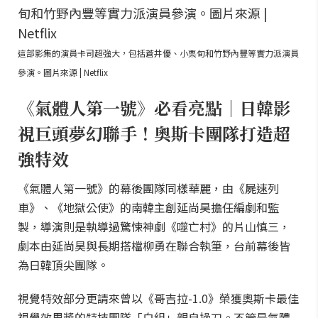
這部影集的演員卡司超強大，包括蒼井優、小栗旬和竹野內豐等實力派演員
參演。圖片來源 | Netflix
《氣體人第一號》必看亮點｜日韓影
視巨頭夢幻聯手！奧斯卡團隊打造超
強特效
《氣體人第一號》的幕後團隊同樣華麗，由《屍速列
車》、《地獄公使》的南韓主創延尚昊擔任編劇和監
製，導演則是執導過驚悚神劇《噬亡村》的片山慎三，
劇本由延尚昊與長期搭檔柳勇在聯合執筆，台前幕後皆
為日韓頂尖團隊。
視覺特效部分更請來曾以《哥吉拉-1.0》榮獲奧斯卡最佳
視覺效果獎的特技團隊「白組」親自操刀。不管是氣體