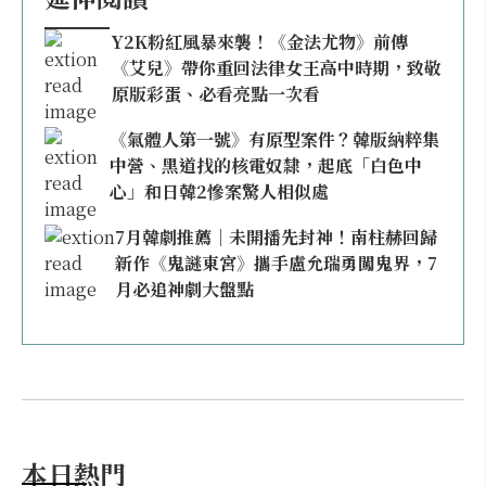
Y2K粉紅風暴來襲！《金法尤物》前傳
《艾兒》帶你重回法律女王高中時期，致敬
原版彩蛋、必看亮點一次看
《氣體人第一號》有原型案件？韓版納粹集
中營、黑道找的核電奴隸，起底「白色中
心」和日韓2慘案驚人相似處
7月韓劇推薦｜未開播先封神！南柱赫回歸
新作《鬼謎東宮》攜手盧允瑞勇闖鬼界，7
月必追神劇大盤點
本日熱門