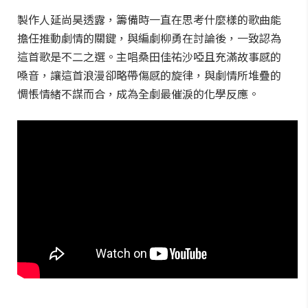
製作人延尚昊透露，籌備時一直在思考什麼樣的歌曲能
擔任推動劇情的關鍵，與編劇柳勇在討論後，一致認為
這首歌是不二之選。主唱桑田佳祐沙啞且充滿故事感的
嗓音，讓這首浪漫卻略帶傷感的旋律，與劇情所堆疊的
惆悵情緒不謀而合，成為全劇最催淚的化學反應。