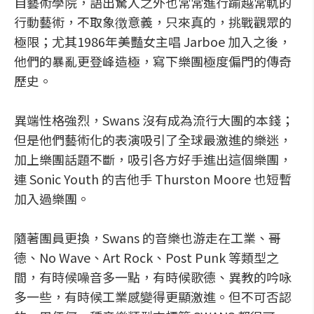
自藝術學院，語出驚人之外也常常進行踰越常軌的
行動藝術，不取象徴意義，只來真的，挑戰觀眾的
極限；尤其1986年美豔女主唱 Jarboe 加入之後，
他們的暴亂更登峰造極，寫下樂團極度偏門的傳奇
歷史。
異端性格強烈，Swans 沒有成為流行大團的本錢；
但是他們藝術化的表演吸引了全球最激進的樂迷，
加上樂團話題不斷，吸引各方好手進出這個樂團，
連 Sonic Youth 的吉他手 Thurston Moore 也短暫
加入過樂團。
隨著團員更換，Swans 的音樂也游走在工業、哥
德、No Wave、Art Rock、Post Punk 等類型之
間，有時候噪音多一點，有時候歌德、異教的吟咏
多一些，有時候工業感變得更顯激進。但不可否認