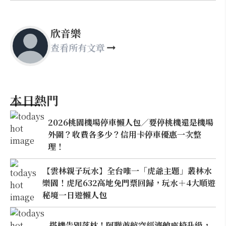
欣音樂
查看所有文章
本日熱門
2026桃園機場停車懶人包／要停桃機還是機場
外圍？收費各多少？信用卡停車優惠一次整
理！
【雲林親子玩水】全台唯一「虎爺主題」叢林水
樂園！虎尾632高地免門票回歸，玩水＋4大順遊
秘境一日遊懶人包
搭機告別落枕！阿聯酋航空經濟艙座椅升級，