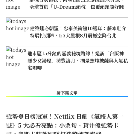
全球首創「U-Dream頭枕」包覆頭頸超好睡
建築迷必朝聖！忠泰美術館10週年：藤本壯介
特展打頭陣，1:5大屋根8月震撼空降台北
離市區15分鐘的嘉義祕境路線！造訪「台版神
隱少女湯屋」清豐濤月、湖景窯烤披薩與人氣私
宅咖啡
接下篇文章
強勢登日榜冠軍！Netflix 日劇《氣體人第一
號》5 大必看亮點：小栗旬、蒼井優強勢卡