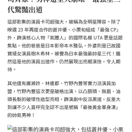
代驚豔出道
這部影集的演員卡司超強大，被稱為全明星陣容。除了
暌違 23 年再度合作的蒼井優、小栗旬組成「最強 CP」
外，飾演核心人物「氣體人」的國際名模 UTA 更是話題
焦點，他的爸爸是日本影帝本木雅弘，外婆則是已故國
寶級女演員樹木希林，被譽為日本最強最帥星三代！雖
然這是他的演員出道作，仍然展現出亮眼演技，令人期
待。
其他還有廣瀨鈴、林遣都、竹野內豐等實力派演員加
盟，竹野內豐這次更是破格出演，以凸額頭、無眉、油
頭長髮的破壞性造型亮相，飾演劇中反派黑道，反差大
到讓不少人直呼完全認不出是號稱「最後黃金單身漢」
的帥氣男神！