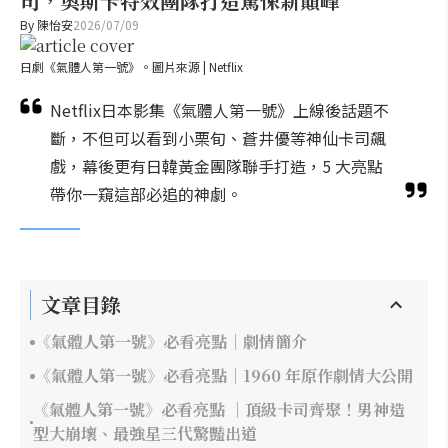
司，奧斯卡特效團隊打造驚悚新巔峰
By
陳怡安
2026/07/09
日劇《氣體人第一號》。圖片來源 | Netflix
Netflix日本影集《氣體人第一號》上線後話題不
斷，不但可以看到小栗旬、蒼井優等神仙卡司飆
戲，幕後更有日韓黃金團隊聯手打造，5 大亮點
帶你一窺這部必追的神劇。
文章目錄
《氣體人第一號》必看亮點｜劇情簡介
《氣體人第一號》必看亮點｜1960 年原作劇情大公開
《氣體人第一號》必看亮點 ｜頂級卡司齊聚！男神造
型大崩壞、最強星三代驚豔出道