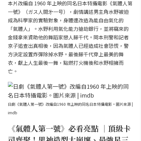
本片改編自 1960 年上映的同名日本特攝電影《氣體人第
一號》（ガス人間㐧一号），劇情講述男主角水野被迫
成為科學家的實驗對象，身體遭改造為能自由氣化的
「氣體人」。水野利用氣化能力搶劫銀行，並將竊來的
金錢拿來資助他的舞蹈家戀人藤千代。岡本刑警和記者
京子追查出真相後，因為氣體人已經造成社會恐慌，警
方決定設置炸彈除掉水野。最後藤千代穿上最美的舞
衣，獻上人生最後一舞，點燃打火機後和水野相擁而
亡。
日劇《氣體人第一號》改編自1960 年上映的同名日本特攝電影。圖片來源 |
imdb
《氣體人第一號》必看亮點 ｜頂級卡
司齊聚！男神造型大崩壞、最強星三