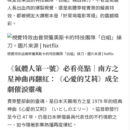
人長出血肉的爆裂視覺，還是氣體穿梭實景的擬真特
效，都被網友大讚根本是「好萊塢電影等級」的震撼精
彩。
視覺特效由曾榮獲奧斯卡的特技團隊「白組」操刀。圖片來源 | Netflix
《氣體人第一號》必看亮點｜南方之
星神曲再翻紅：《心愛的艾莉》成全
劇催淚靈魂
貫穿整部劇的靈魂，是日本天團南方之星 1979 年的經典
神曲《心愛的艾莉》（いとしのエリー）。這首歌發行
至今已 47 年，仍是日本樂壇最具代表性的不朽情歌之
一，如今隨著影集熱播再度爆紅。