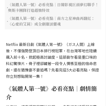
《氣體人第一號》必看亮點｜日韓影視巨頭夢幻聯手！
奧斯卡團隊打造超強特效
《氣體人第一號》必看亮點｜南方之星神曲再翻紅：
《心愛的艾莉》成全劇催淚靈魂
Netflix 最新日劇《氣體人第一號》（ガス人間）上線
後，不僅強勢登頂日本排行榜冠軍，在台灣等地也陸續
飆入前十名，掀起極高討論度。這部劇乍看是重口味的
科幻驚悚片，骨子裡卻藏著一段令人惆悵至極的宿命悲
劇。還在猶豫要不要追嗎？先看完這5大必看亮點，保證
你立刻想點開第一集！
《氣體人第一號》必看亮點｜劇情簡
介