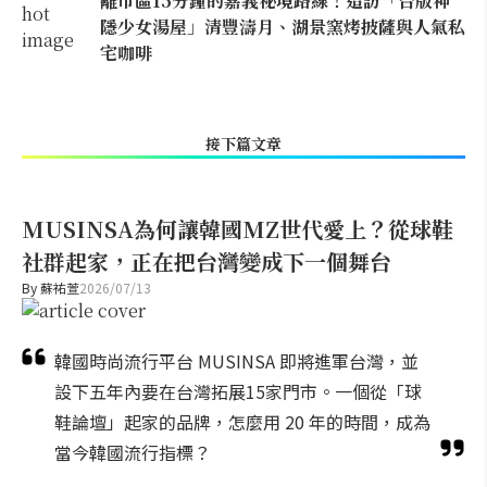
離市區15分鐘的嘉義祕境路線！造訪「台版神
隱少女湯屋」清豐濤月、湖景窯烤披薩與人氣私
宅咖啡
接下篇文章
MUSINSA為何讓韓國MZ世代愛上？從球鞋
社群起家，正在把台灣變成下一個舞台
By
蘇祐萱
2026/07/13
韓國時尚流行平台 MUSINSA 即將進軍台灣，並
設下五年內要在台灣拓展15家門市。一個從「球
鞋論壇」起家的品牌，怎麼用 20 年的時間，成為
當今韓國流行指標？