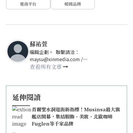
電商平台
韓國品牌
蘇祐萱
編輯企劃。 聯繫請洽：
maysu@xinmedia.com /
may860527@gmail.com
查看所有文章
延伸閱讀
首爾聖水洞逛街新指標！Musinsa最大旗
艦店開幕，集結服飾、美妝、北歐咖啡
Fuglen等千家品牌