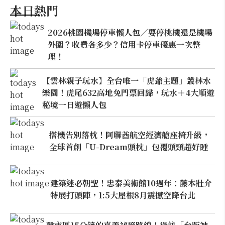
本日熱門
2026桃園機場停車懶人包／要停桃機還是機場
外圍？收費各多少？信用卡停車優惠一次整
理！
【雲林親子玩水】全台唯一「虎爺主題」叢林水
樂園！虎尾632高地免門票回歸，玩水＋4大順遊
秘境一日遊懶人包
搭機告別落枕！阿聯酋航空經濟艙座椅升級，
全球首創「U-Dream頭枕」包覆頭頸超好睡
建築迷必朝聖！忠泰美術館10週年：藤本壯介
特展打頭陣，1:5大屋根8月震撼空降台北