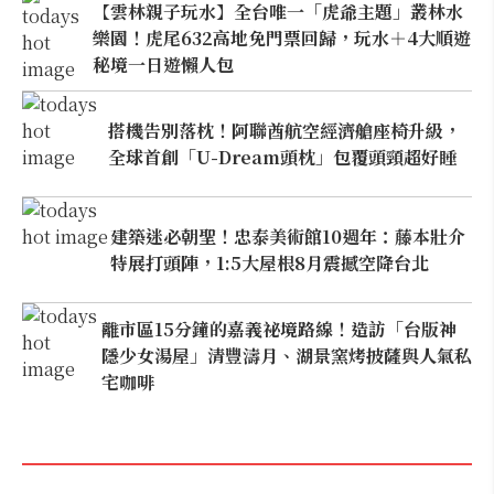
【雲林親子玩水】全台唯一「虎爺主題」叢林水
樂園！虎尾632高地免門票回歸，玩水＋4大順遊
秘境一日遊懶人包
搭機告別落枕！阿聯酋航空經濟艙座椅升級，
全球首創「U-Dream頭枕」包覆頭頸超好睡
建築迷必朝聖！忠泰美術館10週年：藤本壯介
特展打頭陣，1:5大屋根8月震撼空降台北
離市區15分鐘的嘉義祕境路線！造訪「台版神
隱少女湯屋」清豐濤月、湖景窯烤披薩與人氣私
宅咖啡