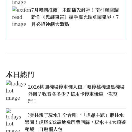
7月韓劇推薦｜未開播先封神！南柱赫回歸
新作《鬼謎東宮》攜手盧允瑞勇闖鬼界，7
月必追神劇大盤點
本日熱門
2026桃園機場停車懶人包／要停桃機還是機場
外圍？收費各多少？信用卡停車優惠一次整
理！
【雲林親子玩水】全台唯一「虎爺主題」叢林水
樂園！虎尾632高地免門票回歸，玩水＋4大順遊
秘境一日遊懶人包