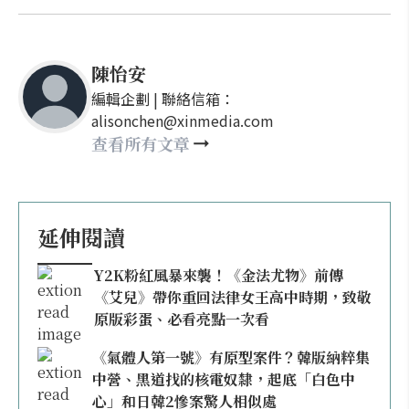
陳怡安
編輯企劃 | 聯絡信箱：
alisonchen@xinmedia.com
查看所有文章
延伸閱讀
Y2K粉紅風暴來襲！《金法尤物》前傳
《艾兒》帶你重回法律女王高中時期，致敬
原版彩蛋、必看亮點一次看
《氣體人第一號》有原型案件？韓版納粹集
中營、黑道找的核電奴隸，起底「白色中
心」和日韓2慘案驚人相似處