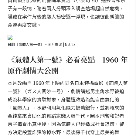
負責偵辦此案的刑警岡本賢治（小栗旬 飾）過去曾和京
子有一段情，隨著兩人分頭深入調查這場超自然危機，
隱藏在案件背後的駭人祕密逐一浮現，也讓彼此糾纏的
命運再度交織。
日劇《氣體人第一號》。圖片來源 | Netflix
《氣體人第一號》必看亮點｜1960 年
原作劇情大公開
本片改編自 1960 年上映的同名日本特攝電影《氣體人第
一號》（ガス人間㐧一号），劇情講述男主角水野被迫
成為科學家的實驗對象，身體遭改造為能自由氣化的
「氣體人」。水野利用氣化能力搶劫銀行，並將竊來的
金錢拿來資助他的舞蹈家戀人藤千代。岡本刑警和記者
京子追查出真相後，因為氣體人已經造成社會恐慌，警
方決定設置炸彈除掉水野。最後藤千代穿上最美的舞