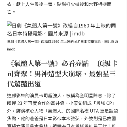
衣，獻上人生最後一舞，點燃打火機後和水野相擁而
亡。
日劇《氣體人第一號》改編自1960 年上映的同名日本特攝電影。圖片來源 |
imdb
《氣體人第一號》必看亮點 ｜頂級卡
司齊聚！男神造型大崩壞、最強星三
代驚豔出道
這部影集的演員卡司超強大，被稱為全明星陣容。除了
暌違 23 年再度合作的蒼井優、小栗旬組成「最強 CP」
外，飾演核心人物「氣體人」的國際名模 UTA 更是話題
焦點，他的爸爸是日本影帝本木雅弘，外婆則是已故國
寶級女演員樹木希林，被譽為日本最強最帥星三代！雖