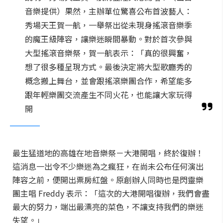
音樂提供）果然，主辦單位驚喜公布首波藝人：
秀場天王賀一航，一舉祭出從未現身搖滾音樂季
的魔王級陣容，讓樂迷瞬間暴動。對於首次參與
大型搖滾音樂祭，賀一航表示：「真的很興奮，
想了很多種呈現方式。最後決定將大型歌廳秀的
概念搬上舞台，並會跟搖滾樂團合作，希望能多
跟年輕樂團交流產生不同火花，也能讓大家玩得
開
最生猛道地的高雄在地音樂祭－大港開唱，終於復辦！
這消息一出令不少樂迷為之瘋狂，在尚未公布任何演出
陣容之前，便開出票房紅盤。原創辦人同時也是閃靈樂
團主唱 Freddy 表示：「這次的大港開唱復辦，我們會盡
最大的努力，端出最漂亮的菜色，不讓支持我們的樂迷
失望。」