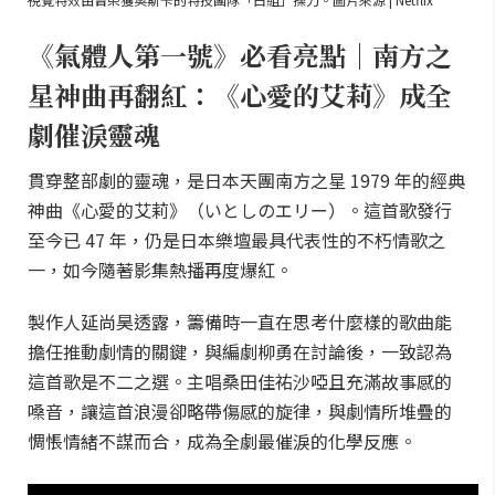
《氣體人第一號》必看亮點｜南方之
星神曲再翻紅：《心愛的艾莉》成全
劇催淚靈魂
貫穿整部劇的靈魂，是日本天團南方之星 1979 年的經典
神曲《心愛的艾莉》（いとしのエリー）。這首歌發行
至今已 47 年，仍是日本樂壇最具代表性的不朽情歌之
一，如今隨著影集熱播再度爆紅。
製作人延尚昊透露，籌備時一直在思考什麼樣的歌曲能
擔任推動劇情的關鍵，與編劇柳勇在討論後，一致認為
這首歌是不二之選。主唱桑田佳祐沙啞且充滿故事感的
嗓音，讓這首浪漫卻略帶傷感的旋律，與劇情所堆疊的
惆悵情緒不謀而合，成為全劇最催淚的化學反應。