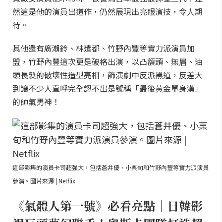
然這是他的演員出道作，仍然展現出亮眼演技，令人期
待。
其他還有廣瀨鈴、林遣都、竹野內豐等實力派演員加
盟，竹野內豐這次更是破格出演，以凸額頭、無眉、油
頭長髮的破壞性造型亮相，飾演劇中反派黑道，反差大
到讓不少人直呼完全認不出是號稱「最後黃金單身漢」
的帥氣男神！
這部影集的演員卡司超強大，包括蒼井優、小栗旬和竹野內豐等實力派演員
參演。圖片來源 | Netflix
《氣體人第一號》必看亮點｜日韓影