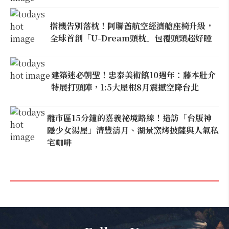
搭機告別落枕！阿聯酋航空經濟艙座椅升級，
全球首創「U-Dream頭枕」包覆頭頸超好睡
建築迷必朝聖！忠泰美術館10週年：藤本壯介
特展打頭陣，1:5大屋根8月震撼空降台北
離市區15分鐘的嘉義祕境路線！造訪「台版神
隱少女湯屋」清豐濤月、湖景窯烤披薩與人氣私
宅咖啡