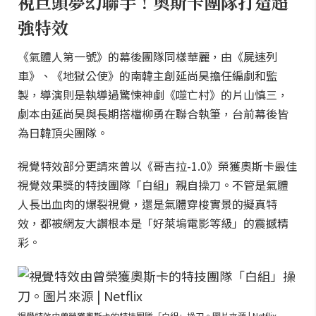
視巨頭夢幻聯手！奧斯卡團隊打造超
強特效
《氣體人第一號》的幕後團隊同樣華麗，由《屍速列
車》、《地獄公使》的南韓主創延尚昊擔任編劇和監
製，導演則是執導過驚悚神劇《噬亡村》的片山慎三，
劇本由延尚昊與長期搭檔柳勇在聯合執筆，台前幕後皆
為日韓頂尖團隊。
視覺特效部分更請來曾以《哥吉拉-1.0》榮獲奧斯卡最佳
視覺效果獎的特技團隊「白組」親自操刀。不管是氣體
人長出血肉的爆裂視覺，還是氣體穿梭實景的擬真特
效，都被網友大讚根本是「好萊塢電影等級」的震撼精
彩。
視覺特效由曾榮獲奧斯卡的特技團隊「白組」操刀。圖片來源 | Netflix