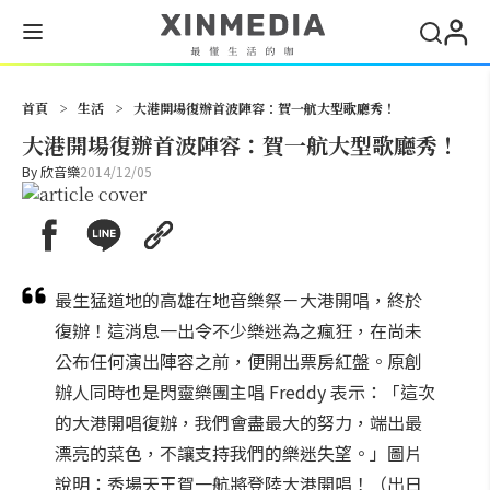
搜尋
首頁
>
生活
>
大港開場復辦首波陣容：賀一航大型歌廳秀！
大港開場復辦首波陣容：賀一航大型歌廳秀！
By
欣音樂
2014/12/05
最生猛道地的高雄在地音樂祭－大港開唱，終於
復辦！這消息一出令不少樂迷為之瘋狂，在尚未
公布任何演出陣容之前，便開出票房紅盤。原創
辦人同時也是閃靈樂團主唱 Freddy 表示：「這次
的大港開唱復辦，我們會盡最大的努力，端出最
漂亮的菜色，不讓支持我們的樂迷失望。」圖片
說明：秀場天王賀一航將登陸大港開唱！（出日