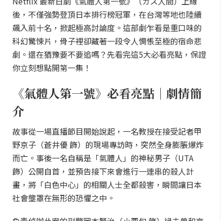
Netflix 最新日劇《氣體人第一號》（ガス人間）上線
後，不僅強勢登頂日本排行榜冠軍，在台灣等地也陸續
飆入前十名，掀起極高討論度。這部劇乍看是重口味的
科幻驚悚片，骨子裡卻藏著一段令人惆悵至極的宿命悲
劇。還在猶豫要不要追嗎？先看完這5大必看亮點，保證
你立刻想點開第一集！
《氣體人第一號》必看亮點｜劇情簡
介
故事從一場直播節目開始說起，一名教授在接受記者甲
野京子（蒼井優 飾）的現場專訪時，突然全身膨脹爆炸
而亡。事後一名自稱是「氣體人」的神秘男子（UTA
飾）公開自首，並預告接下來會進行一連串的殺人計
畫，將「白色中心」的相關人士全都殺害，瞬間讓日本
社會壟罩在無形的恐懼之中。