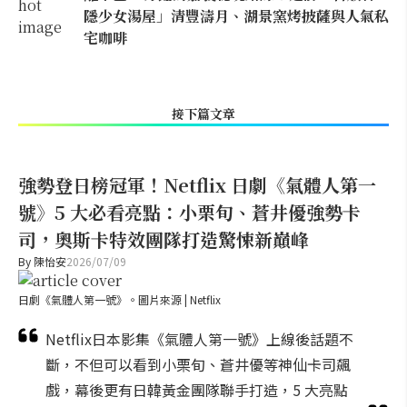
隱少女湯屋」清豐濤月、湖景窯烤披薩與人氣私
宅咖啡
接下篇文章
強勢登日榜冠軍！Netflix 日劇《氣體人第一
號》5 大必看亮點：小栗旬、蒼井優強勢卡
司，奧斯卡特效團隊打造驚悚新巔峰
By
陳怡安
2026/07/09
日劇《氣體人第一號》。圖片來源 | Netflix
Netflix日本影集《氣體人第一號》上線後話題不
斷，不但可以看到小栗旬、蒼井優等神仙卡司飆
戲，幕後更有日韓黃金團隊聯手打造，5 大亮點