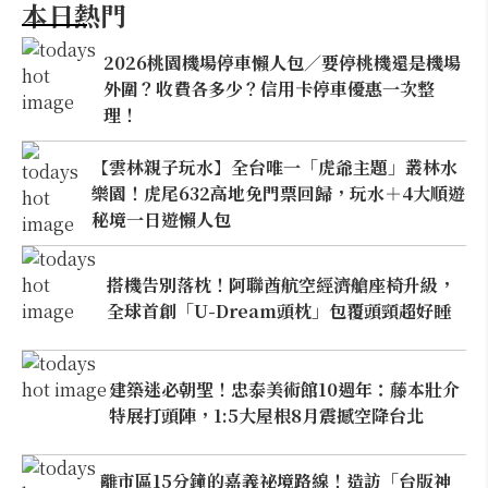
本日熱門
2026桃園機場停車懶人包／要停桃機還是機場
外圍？收費各多少？信用卡停車優惠一次整
理！
【雲林親子玩水】全台唯一「虎爺主題」叢林水
樂園！虎尾632高地免門票回歸，玩水＋4大順遊
秘境一日遊懶人包
搭機告別落枕！阿聯酋航空經濟艙座椅升級，
全球首創「U-Dream頭枕」包覆頭頸超好睡
建築迷必朝聖！忠泰美術館10週年：藤本壯介
特展打頭陣，1:5大屋根8月震撼空降台北
離市區15分鐘的嘉義祕境路線！造訪「台版神