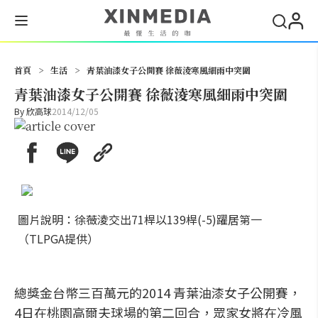
搜尋
首頁
>
生活
>
青葉油漆女子公開賽 徐薇淩寒風細雨中突圍
青葉油漆女子公開賽 徐薇淩寒風細雨中突圍
By
欣高球
2014/12/05
圖片說明：徐薇淩交出71桿以139桿(-5)躍居第一
（TLPGA提供）
總獎金台幣三百萬元的2014 青葉油漆女子公開賽，
4日在桃園高爾夫球場的第二回合，眾家女將在冷風