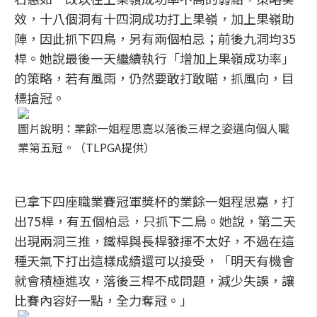
效，十八個洞有十四洞成功打上果嶺，加上果嶺助
陣，因此抓下四鳥，另有兩個柏忌；前後九洞均35
桿。她說最後一天繼續執行「增加上果嶺成功率」
的策略，若有風雨，仍然要敢打敢瞄，抓風向，目
標搶冠。
圖片說明：業餘一姐程思嘉以落後三桿之姿邁向個人職
業第五冠。（TLPGA提供）
已拿下四座職業賽冠軍獎杯的業餘一姐程思嘉，打
出75桿，有五個柏忌，只抓下二鳥。她說，第二天
出現兩洞三推，鐵桿與長桿發揮不太好，不過在這
種天氣下打出這樣成績還可以接受，「明天有機會
就會積極進攻，落後三桿不成問題，減少失誤，讓
比賽內容好一點，全力奪冠。」