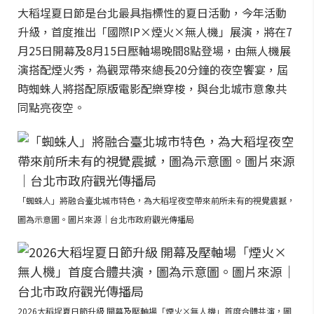
大稻埕夏日節是台北最具指標性的夏日活動，今年活動
升級，首度推出「國際IP×煙火×無人機」展演，將在7
月25日開幕及8月15日壓軸場晚間8點登場，由無人機展
演搭配煙火秀，為觀眾帶來總長20分鐘的夜空饗宴，屆
時蜘蛛人將搭配原版電影配樂穿梭，與台北城市意象共
同點亮夜空。
「蜘蛛人」將融合臺北城市特色，為大稻埕夜空帶來前所未有的視覺震撼，
圖為示意圖。圖片來源｜台北市政府觀光傳播局
2026大稻埕夏日節升級 開幕及壓軸場「煙火×無人機」首度合體共演，圖