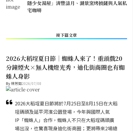
隱少女湯屋」清豐濤月、湖景窯烤披薩與人氣私
宅咖啡
接下篇文章
2026大稻埕夏日節｜蜘蛛人來了！重頭戲20
分鐘煙火×無人機燈光秀，迪化街商圈也有蜘
蛛人身影
By
林芳如
2026/07/08
2026大稻埕夏日節將於7月25日至8月15日在大稻
埕碼頭及延平河濱公園登場，今年與國際人氣
IP「蜘蛛人」合作，蜘蛛人不只在大稻埕碼頭廣
場出沒，也驚喜現身迪化街商圈；更將帶來2場總