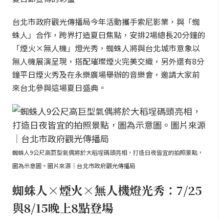
台北市政府觀光傳播局今年活動攜手索尼影業，與「蜘
蛛人」合作，跨界打造夏日焦點，安排2場總長20分鐘的
「煙火×無人機」燈光秀，蜘蛛人將與台北城市意象以
無人機展演呈現，搭配璀璨煙火完美交織，另外還有8分
鐘平日煙火秀及在永樂廣場舉辦的音樂會，邀請大家前
來台北參與這場夏日盛典。
蜘蛛人9公尺高巨型氣偶將於大稻埕碼頭亮相，打造日夜皆宜的拍照景點，
圖為示意圖。圖片來源｜台北市政府觀光傳播局
蜘蛛人×煙火×無人機燈光秀：7/25
與8/15晚上8點登場