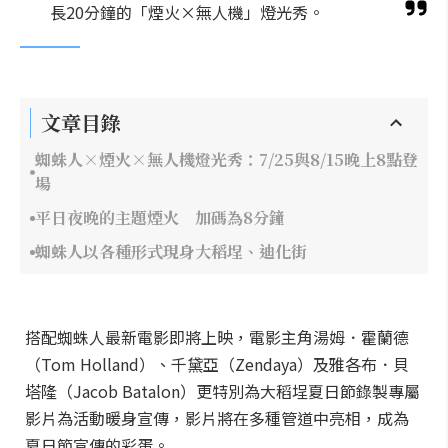
長20分鐘的「煙火×無人機」燈光秀。
文章目錄
蜘蛛人×煙火×無人機燈光秀：7/25與8/15晚上8點登
場
平日夜晚的主題煙火 加碼為8分鐘
蜘蛛人以各種形式現身大稻埕、迪化街
搭配蜘蛛人最新電影即將上映，電影主角湯姆．霍蘭德
（Tom Holland）、千黛亞（Zendaya）及雅各布．貝
塔隆（Jacob Batalon）更特別為大稻埕夏日節錄製專屬
影片為活動暖身宣傳，影片將在多種管道中亮相，成為
夏日節宣傳的彩蛋。