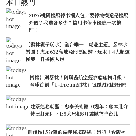
本日熱門
2026桃園機場停車懶人包／要停桃機還是機場
外圍？收費各多少？信用卡停車優惠一次整
理！
【雲林親子玩水】全台唯一「虎爺主題」叢林水
樂園！虎尾632高地免門票回歸，玩水＋4大順遊
秘境一日遊懶人包
搭機告別落枕！阿聯酋航空經濟艙座椅升級，
全球首創「U-Dream頭枕」包覆頭頸超好睡
建築迷必朝聖！忠泰美術館10週年：藤本壯介
特展打頭陣，1:5大屋根8月震撼空降台北
離市區15分鐘的嘉義祕境路線！造訪「台版神