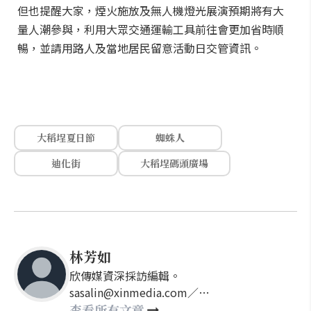
但也提醒大家，煙火施放及無人機燈光展演預期將有大
量人潮參與，利用大眾交通運輸工具前往會更加省時順
暢，並請用路人及當地居民留意活動日交管資訊。
大稻埕夏日節
蜘蛛人
迪化街
大稻埕碼頭廣場
林芳如
欣傳媒資深採訪編輯。
sasalin@xinmedia.com／
happy21917@gmail.com
查看所有文章