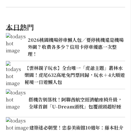
本日熱門
2026桃園機場停車懶人包／要停桃機還是機場
外圍？收費各多少？信用卡停車優惠一次整
理！
【雲林親子玩水】全台唯一「虎爺主題」叢林水
樂園！虎尾632高地免門票回歸，玩水＋4大順遊
秘境一日遊懶人包
搭機告別落枕！阿聯酋航空經濟艙座椅升級，
全球首創「U-Dream頭枕」包覆頭頸超好睡
建築迷必朝聖！忠泰美術館10週年：藤本壯介