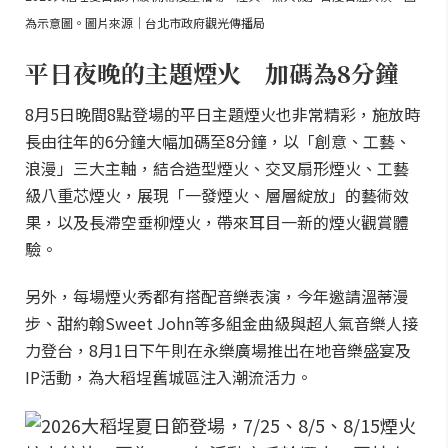
為示意圖。圖片來源｜台北市政府觀光傳播局
平日夜晚的主題煙火 加碼為8分鐘
8月5日晚間8點登場的平日主題煙火也非常精彩，施放時
長由往年的6分鐘大幅加碼至8分鐘，以「創意、工藝、
浪漫」三大主軸，結合造型煙火、交叉扇形煙火、工藝
級八重芯煙火，展現「一發煙火、層層綻放」的藝術效
果，以及長滯空垂柳煙火，帶來耳目一新的煙火觀賞體
驗。
另外，每場煙火秀都有搭配音樂表演，今年邀請溫蒂漫
步、甜約翰Sweet John等多組金曲級與超人氣音樂人接
力登台，8月1日下午則在永樂廣場推出在地音樂盛宴及
IP活動，為大稻埕舊城區注入潮流活力。