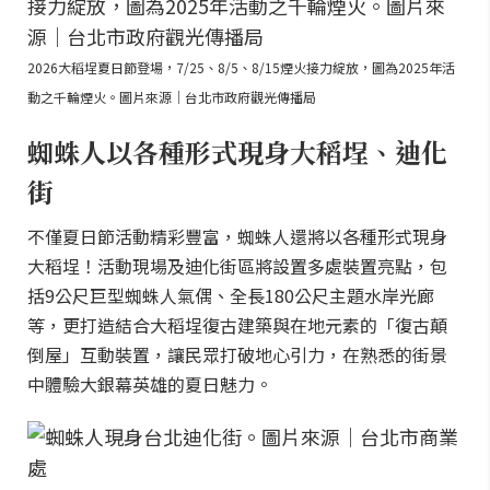
2026大稻埕夏日節登場，7/25、8/5、8/15煙火接力綻放，圖為2025年活
動之千輪煙火。圖片來源｜台北市政府觀光傳播局
蜘蛛人以各種形式現身大稻埕、迪化
街
不僅夏日節活動精彩豐富，蜘蛛人還將以各種形式現身
大稻埕！活動現場及迪化街區將設置多處裝置亮點，包
括9公尺巨型蜘蛛人氣偶、全長180公尺主題水岸光廊
等，更打造結合大稻埕復古建築與在地元素的「復古顛
倒屋」互動裝置，讓民眾打破地心引力，在熟悉的街景
中體驗大銀幕英雄的夏日魅力。