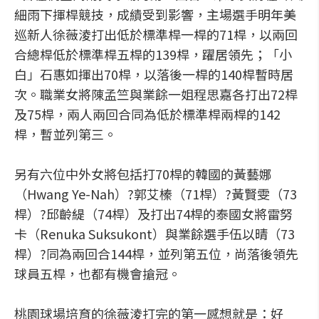
細雨下揮桿競技，成績受到影響，主場選手明年美
巡新人徐薇淩打出低於標準桿一桿的71桿，以兩回
合總桿低於標準桿五桿的139桿，躍居領先；「小
白」石惠如揮出70桿，以落後一桿的140桿暫時居
次。職業女將陳孟竺與業餘一姐程思嘉各打出72桿
及75桿，兩人兩回合同為低於標準桿兩桿的142
桿，暫並列第三。
另有六位中外女將包括打70桿的韓國的黃藝娜
（Hwang Ye-Nah）?郭艾榛（71桿）?黃賢雯（73
桿）?邱齡緹（74桿）及打出74桿的泰國女將雷努
卡（Renuka Suksukont）與業餘選手伍以晴（73
桿）?同為兩回合144桿，並列第五位，尚落後領先
球員五桿，也都有機會搶冠。
桃園球場培育的徐薇淩打完的第一感想就是：好