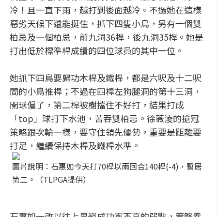
冷！且一直下雨，越打到後面越冷。不過她在這樣
惡劣天候下還能挺住，抓下四隻小鳥，另有一個雙
柏忌及一個柏忌，前九洞36桿，後九洞35桿。她是
打出低於標準桿成績的四位球員的其中一位。
她抓下四鳥要歸功木桿及鐵桿，都是六呎及十二呎
間的小鳥推桿；不過在四桿左狗腿洞的第十三洞，
開球偏了，第二桿被樹擋住不好打，結果打成
「top」球打下水池，苦吞雙柏忌。徐薇淩的搶冠
策略跟次輪一樣，要守住領先優勢，重要是距離要
打足，繼續保持木桿及鐵桿水準。
圖片說明：石惠如今天打70桿以兩回合140桿(-4)，暫居
第二。（TLPGA提供）
石惠如一改以往上果嶺成功率不高的弱點，策略奏