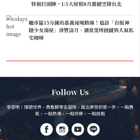
特展打頭陣，1:5大屋根8月震撼空降台北
離市區15分鐘的嘉義祕境路線！造訪「台版神
隱少女湯屋」清豐濤月、湖景窯烤披薩與人氣私
宅咖啡
Follow Us
享受吧！環遊世界，勇敢歸零去冒險，踏出夢想的第一步。一點勇
氣，一點熱情，一點快樂，一點挑戰