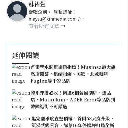
蘇祐萱
編輯企劃。 聯繫請洽：
maysu@xinmedia.com /
may860527@gmail.com
查看所有文章
延伸閱讀
首爾聖水洞逛街新指標！Musinsa最大旗
艦店開幕，集結服飾、美妝、北歐咖啡
Fuglen等千家品牌
韓系穿搭必收！精選6個韓國潮牌、選品
店，Matin Kim、ADER Error等品牌到
韓國逛街不可錯過
逛完龐畢度直登頂樓！首爾63大廈升級，
沉浸式觀景台、解禁16年停機坪打造全新