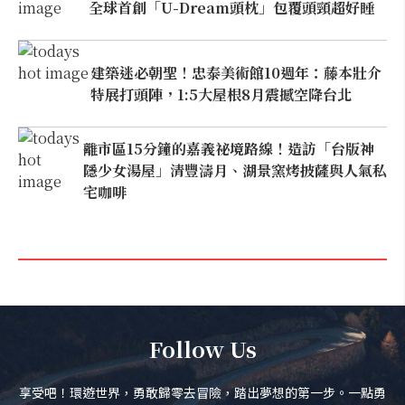
全球首創「U-Dream頭枕」包覆頭頸超好睡
建築迷必朝聖！忠泰美術館10週年：藤本壯介
特展打頭陣，1:5大屋根8月震撼空降台北
離市區15分鐘的嘉義祕境路線！造訪「台版神
隱少女湯屋」清豐濤月、湖景窯烤披薩與人氣私
宅咖啡
Follow Us
享受吧！環遊世界，勇敢歸零去冒險，踏出夢想的第一步。一點勇