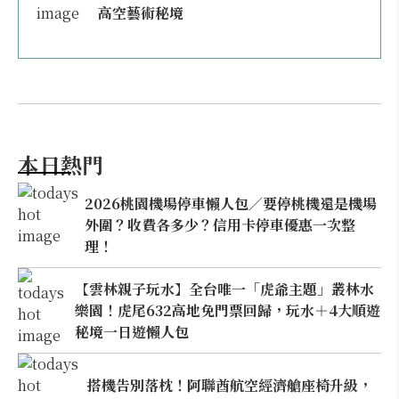
高空藝術秘境
本日熱門
2026桃園機場停車懶人包／要停桃機還是機場
外圍？收費各多少？信用卡停車優惠一次整
理！
【雲林親子玩水】全台唯一「虎爺主題」叢林水
樂園！虎尾632高地免門票回歸，玩水＋4大順遊
秘境一日遊懶人包
搭機告別落枕！阿聯酋航空經濟艙座椅升級，