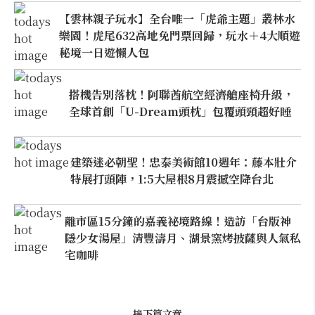
【雲林親子玩水】全台唯一「虎爺主題」叢林水
樂園！虎尾632高地免門票回歸，玩水＋4大順遊
秘境一日遊懶人包
搭機告別落枕！阿聯酋航空經濟艙座椅升級，
全球首創「U-Dream頭枕」包覆頭頸超好睡
建築迷必朝聖！忠泰美術館10週年：藤本壯介
特展打頭陣，1:5大屋根8月震撼空降台北
離市區15分鐘的嘉義祕境路線！造訪「台版神
隱少女湯屋」清豐濤月、湖景窯烤披薩與人氣私
宅咖啡
接下篇文章