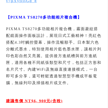
v=pXylijsGd_8
【
PIXMA TS8270
多功能相片複合機
】
PIXMA TS8270多功能相片複合機，霧面菱紋搭
配鏡面操作面板設計，展現日式工藝精神！亮紅色
搭配4.3吋觸控螢幕，操作流暢順手。日本製六色
分離式墨水，特別使用相片藍色墨水匣，讓相片列
印色彩自然又亮麗。提供後方進紙槽與前方進紙
匣，適用各種不同紙張類型和尺寸，包括正方形和
名片尺寸。內建WiFi及無線直接連接模式，一台
即可多分享，還可輕鬆透過智慧型手機或平板電
腦，無線列印及掃描相片或文件。
建議售價 NT$6, 900元(含稅)