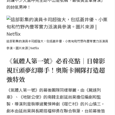
到讓不少人直呼完全認不出是號稱「最後黃金單身漢」
的帥氣男神！
這部影集的演員卡司超強大，包括蒼井優、小栗旬和竹野內豐等實力派演員
參演。圖片來源 | Netflix
《氣體人第一號》必看亮點｜日韓影
視巨頭夢幻聯手！奧斯卡團隊打造超
強特效
《氣體人第一號》的幕後團隊同樣華麗，由《屍速列
車》、《地獄公使》的南韓主創延尚昊擔任編劇和監
製，導演則是執導過驚悚神劇《噬亡村》的片山慎三，
劇本由延尚昊與長期搭檔柳勇在聯合執筆，台前幕後皆