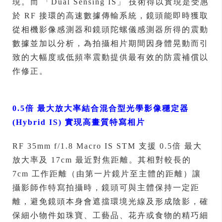
現。而 「Dual Sensing IS」 技術得以實現是受惠
於 RF 接環的高速數據傳輸系統，鏡頭能即時獲取
從相機影像感測器和鏡頭陀螺儀感測器所得的震動
數據並加以分析，為拍攝相片期間因身體晃動而引
致的大幅度或低頻率震動提供最有效的防震補償以
作修正。
0.5
倍 最大放大率結合混合型光學影像穩定器
(Hybrid IS) 實現高畫質特寫相片
RF 35mm f/1.8 Macro IS STM 支援 0.5倍 最大
放大率及 17cm 最近對焦距離。其相對較長的
7cm 工作距離（由第一片鏡片至主體的距離）讓
攝影師作特寫拍攝時，鏡頭可與主體保持一定距
離，避免鏡頭本身會遮擋環境光線及形成陰影，確
保細小物件如珠寶、工藝品、花卉或食物的精巧細