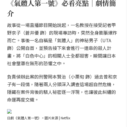
《氣體人第一號》必看亮點｜劇情簡
介
故事從一場直播節目開始說起，一名教授在接受記者甲
野京子（蒼井優 飾）的現場專訪時，突然全身膨脹爆炸
而亡。事後一名自稱是「氣體人」的神秘男子（UTA
飾）公開自首，並預告接下來會進行一連串的殺人計
畫，將「白色中心」的相關人士全都殺害，瞬間讓日本
社會壟罩在無形的恐懼之中。
負責偵辦此案的刑警岡本賢治（小栗旬 飾）過去曾和京
子有一段情，隨著兩人分頭深入調查這場超自然危機，
隱藏在案件背後的駭人祕密逐一浮現，也讓彼此糾纏的
命運再度交織。
日劇《氣體人第一號》。圖片來源 | Netflix