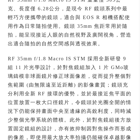
克、長度僅 6.28公分，是現今 RF 鏡頭系列中最
輕巧方便攜帶的鏡頭，適合與 EOS R 相機搭配使
用作為日常隨拍使用。鏡頭 35mm 焦距常用於隨
拍，能呈現接近人眼的自然視野及廣闊視角，營造
出適合隨拍的自然空間感與透視效果。
RF 35mm f/1.8 Macro IS STM 採用全新研發 9
組 11 片光學設計，於對焦鏡組加入 1 片 GMo玻
璃鑄模非球面鏡片修正球面像差，從而提升整個對
焦範圍 (由無限遠至近距離) 的影像畫質；鏡頭充
分利用全新 RF 接環的優勢，並於最接近焦平面的
位置放置一枚大口徑鏡片，令鏡頭於光圈全開的情
況下仍能保持畫面中央至邊緣的高銳利度，同時減
少整個光學系統的體積。此外，於對焦鏡組後方放
置固定鏡組的設計，亦有效抑制因對焦操作而形成
的像差，即使用最大放大率拍攝仍能確保卓越影像