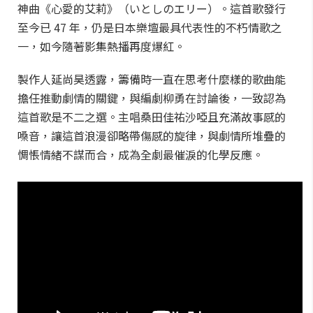
神曲《心愛的艾莉》（いとしのエリー）。這首歌發行
至今已 47 年，仍是日本樂壇最具代表性的不朽情歌之
一，如今隨著影集熱播再度爆紅。
製作人延尚昊透露，籌備時一直在思考什麼樣的歌曲能
擔任推動劇情的關鍵，與編劇柳勇在討論後，一致認為
這首歌是不二之選。主唱桑田佳祐沙啞且充滿故事感的
嗓音，讓這首浪漫卻略帶傷感的旋律，與劇情所堆疊的
惆悵情緒不謀而合，成為全劇最催淚的化學反應。