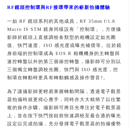
RF
鏡頭控制環與RF接環帶來的嶄新拍攝體驗
一如 RF 鏡頭系列的其他成員，RF 35mm f/1.8
Macro IS STM 鏡身同樣設有「控制環」，方便攝
影師於鏡頭上直接調校各類型的相機設定如光圈
值、快門速度、ISO 感光度或曝光補償等。位於鏡
身前端的控制環成為 EOS R 相機機身的主轉盤與
速控轉盤以外的第三個操控轉盤，攝影師可分別以
三個獨立轉盤調校光圈、快門與 ISO 感光度，控
制環在轉動時更具有轉動觸感及操作聲音?。
為了讓攝影師更輕易掌握轉動間隔，透過電子觀景
器拍攝時就更得心應手，同時亦大大精簡了以往繁
複的操作步驟。攝影師可將目光專注於電子觀景器
上，並在按下快門按鈕前快速調校至最合適的曝光
設定以完成拍攝，充分發揮電子觀景器的拍攝優勢