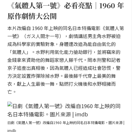
《氣體人第一號》必看亮點｜1960 年
原作劇情大公開
本片改編自 1960 年上映的同名日本特攝電影《氣體人第
一號》（ガス人間㐧一号），劇情講述男主角水野被迫
成為科學家的實驗對象，身體遭改造為能自由氣化的
「氣體人」。水野利用氣化能力搶劫銀行，並將竊來的
金錢拿來資助他的舞蹈家戀人藤千代。岡本刑警和記者
京子追查出真相後，因為氣體人已經造成社會恐慌，警
方決定設置炸彈除掉水野。最後藤千代穿上最美的舞
衣，獻上人生最後一舞，點燃打火機後和水野相擁而
亡。
日劇《氣體人第一號》改編自1960 年上映的同名日本特攝電影。圖片來源 |
imdb