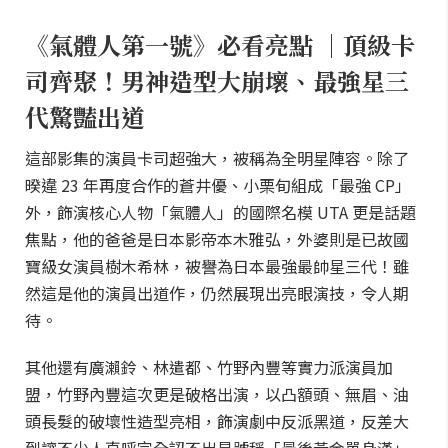
《氣體人第一號》必看亮點 ｜頂級卡
司齊聚！男神造型大崩壞、最強星三
代驚豔出道
這部影集的演員卡司超強大，被稱為全明星陣容。除了
暌違 23 年再度合作的蒼井優、小栗旬組成「最強 CP」
外，飾演核心人物「氣體人」的國際名模 UTA 更是話題
焦點，他的爸爸是日本影帝本木雅弘，外婆則是已故國
寶級女演員樹木希林，被譽為日本最強最帥星三代！雖
然這是他的演員出道作，仍然展現出亮眼演技，令人期
待。
其他還有廣瀨鈴、林遣都、竹野內豐等實力派演員加
盟，竹野內豐這次更是破格出演，以凸額頭、無眉、油
頭長髮的破壞性造型亮相，飾演劇中反派黑道，反差大