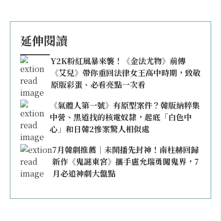
延伸閱讀
Y2K粉紅風暴來襲！《金法尤物》前傳
《艾兒》帶你重回法律女王高中時期，致敬
原版彩蛋、必看亮點一次看
《氣體人第一號》有原型案件？韓版納粹集
中營、黑道找的核電奴隸，起底「白色中
心」和日韓2慘案驚人相似處
7月韓劇推薦｜未開播先封神！南柱赫回歸
新作《鬼謎東宮》攜手盧允瑞勇闖鬼界，7
月必追神劇大盤點