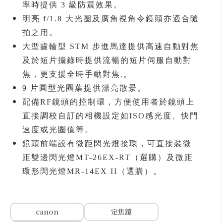
率時提供 3 級防震效果。
明亮 f/1.8 大光圈及廣角視角令鏡頭亦適合隨
拍之用。
大型齒輪型 STM 步進馬達提供高速自動對焦
及於短片攝錄時提供流暢的短片伺服自動對
焦，更支援全時手動對焦.。
9 片圓型光圈葉提供漂亮散景。
配備RF鏡頭的控制環，方便使用者於鏡頭上
直接調校自訂的相機設定如ISO感光度、快門
速度或光圈值等。
鏡頭前端設有微距閃光燈接環，可直接裝微
距雙邊閃光燈MT-26EX-RT（選購）及微距
環形閃光燈MR-14EX II（選購）。
canon
定焦鏡