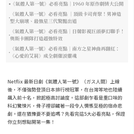
《氣體人第一號》必看亮點｜1960 年原作劇情大公開
《氣體人第一號》必看亮點 ｜頂級卡司齊聚！男神造
型大崩壞、最強星三代驚豔出道
《氣體人第一號》必看亮點｜日韓影視巨頭夢幻聯手！
奧斯卡團隊打造超強特效
《氣體人第一號》必看亮點｜南方之星神曲再翻紅：
《心愛的艾莉》成全劇催淚靈魂
Netflix 最新日劇《氣體人第一號》（ガス人間）上線
後，不僅強勢登頂日本排行榜冠軍，在台灣等地也陸續
飆入前十名，掀起極高討論度。這部劇乍看是重口味的
科幻驚悚片，骨子裡卻藏著一段令人惆悵至極的宿命悲
劇。還在猶豫要不要追嗎？先看完這5大必看亮點，保證
你立刻想點開第一集！