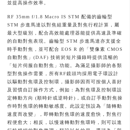
並提高操作效率。
RF 35mm f/1.8 Macro IS STM 配備的齒輪型
STM 步進馬達以對焦組重量及對焦行程計算，屬
最大型級別，配合高效能處理器能提供高速及準確
的自動對焦表現。齒輪型 STM 步進馬達亦支援全
時手動對焦，並可配合 EOS R 的「雙像素 CMOS
自動對焦」(DAF) 技術於短片攝錄時提供流暢的
「短片伺服自動對焦」功能。為滿足攝影師的各類
型對焦操作需要，所有RF鏡頭均採用電子環設計
以驅動對焦環及控制環，攝影師因而可按個人喜好
及習慣自訂操作方式，例如：為對焦環及控制環設
定轉動方向 (順時針或逆時針)，或自訂手動對焦操
作時對焦環的轉動敏感度。此設定預設為「隨轉動
速度而改變」，即轉動對焦環的速度愈快，對焦行
程便愈大；相反，以慢速轉動對焦環時，則可以進