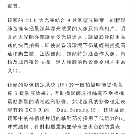
畫質。
鏡頭的 f/1.8 大光圈結合 9 片圓型光圈葉，能輕鬆
締造擁有淺景深與漂亮散景的人像及特寫相片。明
亮的大光圈亦能讓更多光線進入，讓攝影師以更高
速的快門拍攝，即使於昏暗環境下仍能輕易捕捉高
速移動主體。正因如此，鏡頭特別適合作人像、街
拍及城市夜景拍攝，迷人朦朧的散景會令相片更為
突出。
鏡頭的影像穩定系統 (IS) 於一般拍攝時能提供高
達 5 級防震效果?，有助攝影師取得絲毫不受相機
震動影響的清晰銳利影像。如此超凡的影像穩定表
現有賴 EOS R 的 「Dual Sensing IS」 技術及於
鏡頭中的補償鏡片組的移動部分採用了低阻力的走
珠式結構，針對相機震動並帶來更出色的防震表