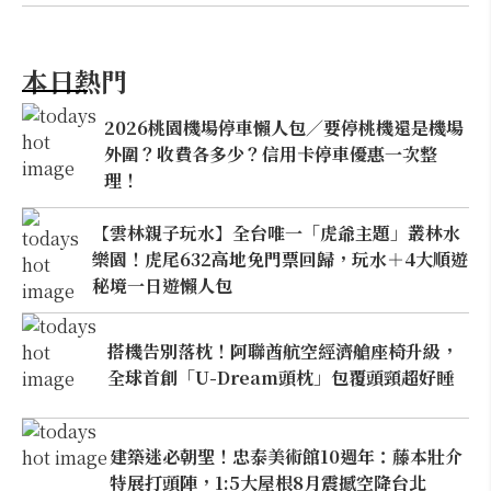
本日熱門
2026桃園機場停車懶人包／要停桃機還是機場
外圍？收費各多少？信用卡停車優惠一次整
理！
【雲林親子玩水】全台唯一「虎爺主題」叢林水
樂園！虎尾632高地免門票回歸，玩水＋4大順遊
秘境一日遊懶人包
搭機告別落枕！阿聯酋航空經濟艙座椅升級，
全球首創「U-Dream頭枕」包覆頭頸超好睡
建築迷必朝聖！忠泰美術館10週年：藤本壯介
特展打頭陣，1:5大屋根8月震撼空降台北