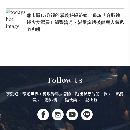
離市區15分鐘的嘉義祕境路線！造訪「台版神
隱少女湯屋」清豐濤月、湖景窯烤披薩與人氣私
宅咖啡
Follow Us
享受吧！環遊世界，勇敢歸零去冒險，踏出夢想的第一步。一點勇
氣，一點熱情，一點快樂，一點挑戰