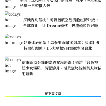
秘境一日遊懶人包
搭機告別落枕！阿聯酋航空經濟艙座椅升級，
全球首創「U-Dream頭枕」包覆頭頸超好睡
建築迷必朝聖！忠泰美術館10週年：藤本壯介
特展打頭陣，1:5大屋根8月震撼空降台北
離市區15分鐘的嘉義祕境路線！造訪「台版神
隱少女湯屋」清豐濤月、湖景窯烤披薩與人氣私
宅咖啡
接下篇文章