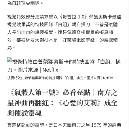
為日韓頂尖團隊。
視覺特效部分更請來曾以《哥吉拉-1.0》榮獲奧斯卡最佳
視覺效果獎的特技團隊「白組」親自操刀。不管是氣體
人長出血肉的爆裂視覺，還是氣體穿梭實景的擬真特
效，都被網友大讚根本是「好萊塢電影等級」的震撼精
彩。
視覺特效由曾榮獲奧斯卡的特技團隊「白組」操刀。圖片來源 | Netflix
《氣體人第一號》必看亮點｜南方之
星神曲再翻紅：《心愛的艾莉》成全
劇催淚靈魂
貫穿整部劇的靈魂，是日本天團南方之星 1979 年的經典