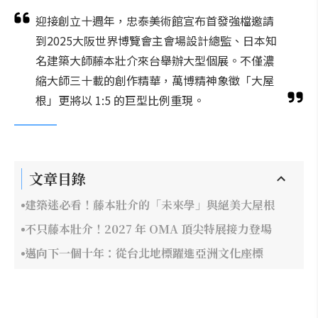
迎接創立十週年，忠泰美術館宣布首發強檔邀請
到2025大阪世界博覽會主會場設計總監、日本知
名建築大師藤本壯介來台舉辦大型個展。不僅濃
縮大師三十載的創作精華，萬博精神象徵「大屋
根」更將以 1:5 的巨型比例重現。
文章目錄
建築迷必看！藤本壯介的「未來學」與絕美大屋根
不只藤本壯介！2027 年 OMA 頂尖特展接力登場
邁向下一個十年：從台北地標躍進亞洲文化座標