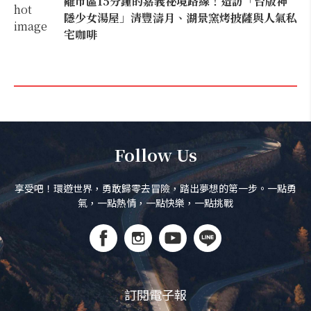
離市區15分鐘的嘉義祕境路線！造訪「台版神
隱少女湯屋」清豐濤月、湖景窯烤披薩與人氣私
宅咖啡
Follow Us
享受吧！環遊世界，勇敢歸零去冒險，踏出夢想的第一步。一點勇
氣，一點熱情，一點快樂，一點挑戰
訂閱電子報