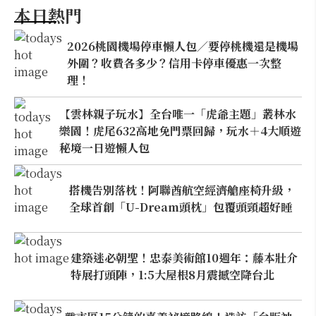
本日熱門
2026桃園機場停車懶人包／要停桃機還是機場
外圍？收費各多少？信用卡停車優惠一次整
理！
【雲林親子玩水】全台唯一「虎爺主題」叢林水
樂園！虎尾632高地免門票回歸，玩水＋4大順遊
秘境一日遊懶人包
搭機告別落枕！阿聯酋航空經濟艙座椅升級，
全球首創「U-Dream頭枕」包覆頭頸超好睡
建築迷必朝聖！忠泰美術館10週年：藤本壯介
特展打頭陣，1:5大屋根8月震撼空降台北