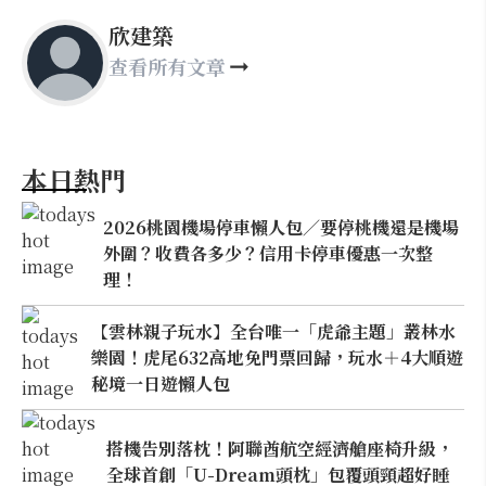
欣建築
查看所有文章
本日熱門
2026桃園機場停車懶人包／要停桃機還是機場
外圍？收費各多少？信用卡停車優惠一次整
理！
【雲林親子玩水】全台唯一「虎爺主題」叢林水
樂園！虎尾632高地免門票回歸，玩水＋4大順遊
秘境一日遊懶人包
搭機告別落枕！阿聯酋航空經濟艙座椅升級，
全球首創「U-Dream頭枕」包覆頭頸超好睡