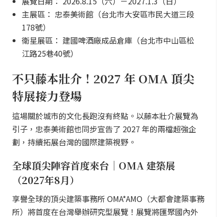
展覽日期： 2026.8.15（六）－2027.1.3（日）
主展區： 忠泰美術館（台北市大安區市民大道三段
178號）
衛星展區： 建國啤酒廠成品倉庫（台北市中山區松
江路25巷40號）
不只藤本壯介！2027 年 OMA 頂尖
特展接力登場
這場關於城市的文化長跑沒有終點。以藤本壯介展覽為
引子，忠泰美術館也同步宣告了 2027 年的兩檔超強企
劃，持續拓展台灣的國際建築視野。
全球頂尖陣容首度來台｜OMA 建築展
（2027年8月）
享譽全球的頂尖建築事務所 OMA*AMO（大都會建築事務
所）將首度在台灣舉辦研究型展覽！展覽將匯聚國內外