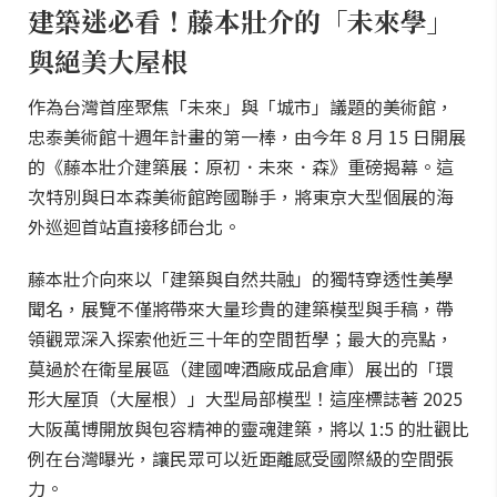
建築迷必看！藤本壯介的「未來學」
與絕美大屋根
作為台灣首座聚焦「未來」與「城市」議題的美術館，
忠泰美術館十週年計畫的第一棒，由今年 8 月 15 日開展
的《藤本壯介建築展：原初．未來．森》重磅揭幕。這
次特別與日本森美術館跨國聯手，將東京大型個展的海
外巡迴首站直接移師台北。
藤本壯介向來以「建築與自然共融」的獨特穿透性美學
聞名，展覽不僅將帶來大量珍貴的建築模型與手稿，帶
領觀眾深入探索他近三十年的空間哲學；最大的亮點，
莫過於在衛星展區（建國啤酒廠成品倉庫）展出的「環
形大屋頂（大屋根）」大型局部模型！這座標誌著 2025
大阪萬博開放與包容精神的靈魂建築，將以 1:5 的壯觀比
例在台灣曝光，讓民眾可以近距離感受國際級的空間張
力。