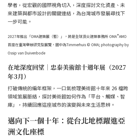
學者，從宏觀的國際視角切入，深度探討文化資產、未
來建築與都市設計的關鍵連結，為台灣城市發展尋找下
一步可能。
*
2027年推出「OMA建築展（暫）」，將是全球頂尖建築事務所 OMA
AMO
首度在臺灣舉辦研究型展覽，圖中為Timmerhuis © OMA; photography by
Ossip van Duivenbode
在地深度回望｜忠泰美術館十週年展（2027
年3月）
打破傳統的編年框架，一口氣梳理美術館十年來 26 檔跨
領域策展脈絡，探討美術館如何作為「平台、觸媒、智
庫」，持續回應這座城市的演變與未來生活思辨。
邁向下一個十年：從台北地標躍進亞
洲文化座標