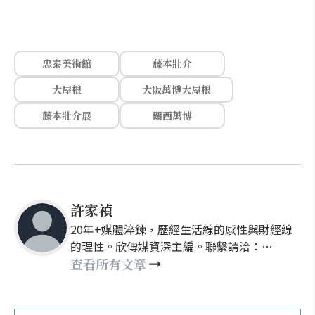
忠泰美術館
藤本壯介
大屋根
大阪萬博大屋根
藤本壯介展
關西萬博
許家禎
20年+媒體淬鍊，歷經生活線的感性與財經線
的理性。欣傳媒資深主編。聯繫請洽：
nellyhsu@xinmedia.com
查看所有文章