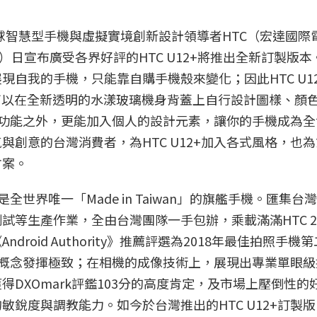
球智慧型手機與虛擬實境創新設計領導者HTC（宏達國際
）日宣布廣受各界好評的HTC U12+將推出全新訂製版本
自我的手機，只能靠自購手機殼來變化；因此HTC U1
可以在全新透明的水漾玻璃機身背蓋上自行設計圖樣、顏
已的功能之外，更能加入個人的設計元素，讓你的手機成為
創意的台灣消費者，為HTC U12+加入各式風格，也
方案。
是全世界唯一「Made in Taiwan」的旗艦手機。匯集台
試等生產作業，全由台灣團隊一手包辦，乘載滿滿HTC 2
roid Authority》推薦評選為2018年最佳拍照手機
鏡頭概念發揮極致；在相機的成像技術上，展現出專業單眼
DXOmark評鑑103分的高度肯定，及市場上壓倒性的
銳度與調教能力。如今於台灣推出的HTC U12+訂製