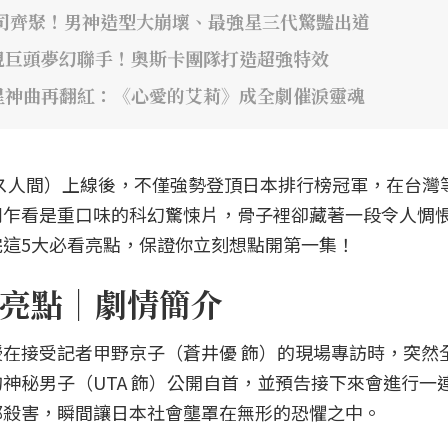
司齊聚！男神造型大崩壞、最強星三代驚豔出道
視巨頭夢幻聯手！奧斯卡團隊打造超強特效
星神曲再翻紅：《心愛的艾莉》成全劇催淚靈魂
》（ガス人間）上線後，不僅強勢登頂日本排行榜冠軍，在台灣
劇乍看是重口味的科幻驚悚片，骨子裡卻藏著一段令人惆
這5大必看亮點，保證你立刻想點開第一集！
亮點｜劇情簡介
在接受記者甲野京子（蒼井優 飾）的現場專訪時，突然
神秘男子（UTA 飾）公開自首，並預告接下來會進行一
都殺害，瞬間讓日本社會壟罩在無形的恐懼之中。