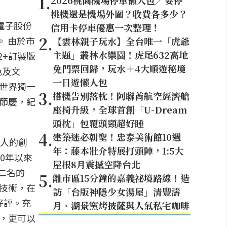
1
.
2026桃園機場停車懶人包／要停
桃機還是機場外圍？收費各多少？
電子股份
信用卡停車優惠一次整理！
2
.
。 由於市
【雲林親子玩水】全台唯一「虎爺
主題」叢林水樂園！虎尾632高地
2+訂製版
免門票回歸，玩水＋4大順遊秘境
色及文
一日遊懶人包
全世界獨一
3
.
搭機告別落枕！阿聯酋航空經濟艙
為節慶，紀
座椅升級，全球首創「U-Dream
頭枕」包覆頭頸超好睡
4
.
建築迷必朝聖！忠泰美術館10週
灣人的創
年：藤本壯介特展打頭陣，1:5大
0年以來
屋根8月震撼空降台北
第二名的
5
.
離市區15分鐘的嘉義祕境路線！造
級技術，在
訪「台版神隱少女湯屋」清豐濤
好評。充
月、湖景窯烤披薩與人氣私宅咖啡
版，更可以