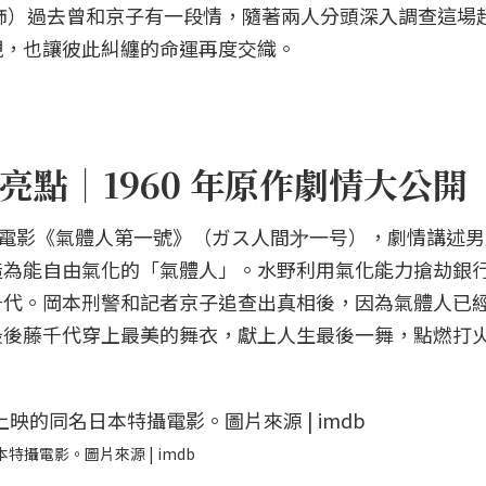
飾）過去曾和京子有一段情，隨著兩人分頭深入調查這場
現，也讓彼此糾纏的命運再度交織。
點｜1960 年原作劇情大公開
特攝電影《氣體人第一號》（ガス人間㐧一号），劇情講述
造為能自由氣化的「氣體人」。水野利用氣化能力搶劫銀
千代。岡本刑警和記者京子追查出真相後，因為氣體人已
最後藤千代穿上最美的舞衣，獻上人生最後一舞，點燃打
特攝電影。圖片來源 | imdb