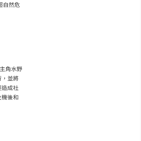
超自然危
男主角水野
行，並將
經造成社
火機後和