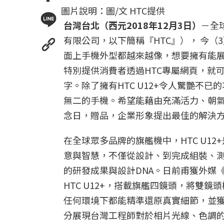
圖片說明：圖/文 HTC提供
台灣台北（西元
2018
年
12
月
3
日）
－全
有限公司，以下簡稱『HTC』）， 今（3
面上手機外型都越來越像，想要擁有能展現
特別提供消費者透過HTC專屬網頁，就
字。除了擁有HTC U12+令人驚艷不
無二的手機。希望能藉由充滿活力、朝氣與
念日，贈品，企業形象提出最佳的解決
在全球眾多品牌的旗艦機中，HTC U12+
意與智慧，不僅從設計、到完成組裝、測
的研發成果與設計DNA。日前甫獲外媒《And
HTC U12+，搭載旗艦四鏡頭，將雙
任何環境下都能精準還原真實細節，並獲得
分展現台灣工程師對於相片光線、色調的敏