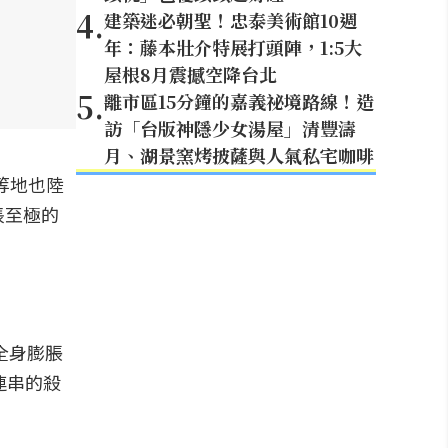
4
.
建築迷必朝聖！忠泰美術館10週
年：藤本壯介特展打頭陣，1:5大
屋根8月震撼空降台北
5
.
離市區15分鐘的嘉義祕境路線！造
訪「台版神隱少女湯屋」清豐濤
月、湖景窯烤披薩與人氣私宅咖啡
等地也陸
悵至極的
全身膨脹
連串的殺