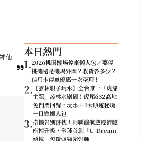
本日熱門
等神仙
1
.
2026桃園機場停車懶人包／要停
桃機還是機場外圍？收費各多少？
信用卡停車優惠一次整理！
2
.
【雲林親子玩水】全台唯一「虎爺
主題」叢林水樂園！虎尾632高地
免門票回歸，玩水＋4大順遊秘境
一日遊懶人包
3
.
搭機告別落枕！阿聯酋航空經濟艙
座椅升級，全球首創「U-Dream
頭枕」包覆頭頸超好睡