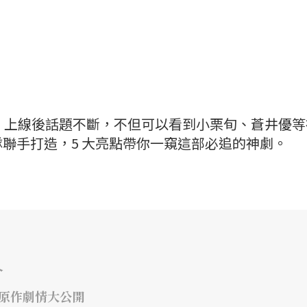
一號》上線後話題不斷，不但可以看到小栗旬、蒼井優
聯手打造，5 大亮點帶你一窺這部必追的神劇。
介
年原作劇情大公開