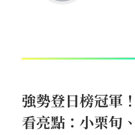
強勢登日榜冠軍！N
看亮點：小栗旬