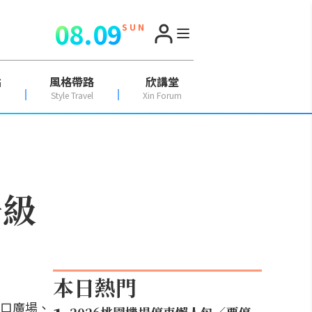
08.09
S U N
點
風格帶路
欣講堂
Style Travel
Xin Forum
升級
本日熱門
口廣場、