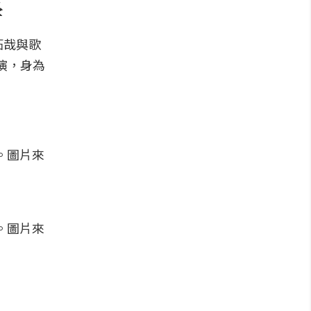
學
拓哉與歌
演，身為