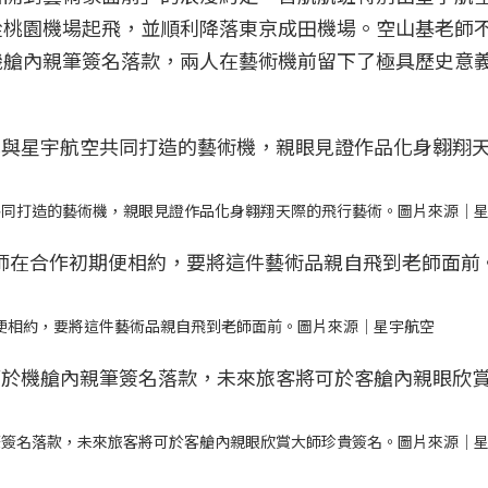
43 從桃園機場起飛，並順利降落東京成田機場。空山基老師
機艙內親筆簽名落款，兩人在藝術機前留下了極具歷史意
。
共同打造的藝術機，親眼見證作品化身翱翔天際的飛行藝術。圖片來源｜
期便相約，要將這件藝術品親自飛到老師面前。圖片來源｜星宇航空
筆簽名落款，未來旅客將可於客艙內親眼欣賞大師珍貴簽名。圖片來源｜