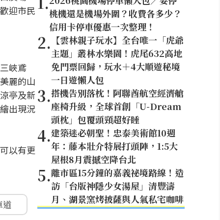
1
.
2026桃園機場停車懶人包／要停
歡迎市民
桃機還是機場外圍？收費各多少？
信用卡停車優惠一次整理！
2
.
【雲林親子玩水】全台唯一「虎爺
主題」叢林水樂園！虎尾632高地
免門票回歸，玩水＋4大順遊秘境
三峽鳶
一日遊懶人包
美麗的山
3
.
搭機告別落枕！阿聯酋航空經濟艙
涼亭及新
座椅升級，全球首創「U-Dream
繪出現況
頭枕」包覆頭頸超好睡
4
.
建築迷必朝聖！忠泰美術館10週
年：藤本壯介特展打頭陣，1:5大
可以有更
屋根8月震撼空降台北
5
.
離市區15分鐘的嘉義祕境路線！造
訪「台版神隱少女湯屋」清豐濤
月、湖景窯烤披薩與人氣私宅咖啡
車道