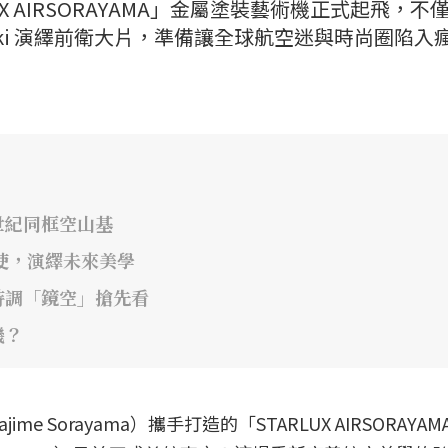
X AIRSORAYAMA」金屬塗裝藝術機正式起飛，不
ki 演繹前衛大片，準備讓全球航空迷與時尚圈陷入
世紀同框空山基
大使，演繹未來美學
特調「鏡空」搶先看
機？
 Sorayama）攜手打造的「STARLUX AIRSORAYAM