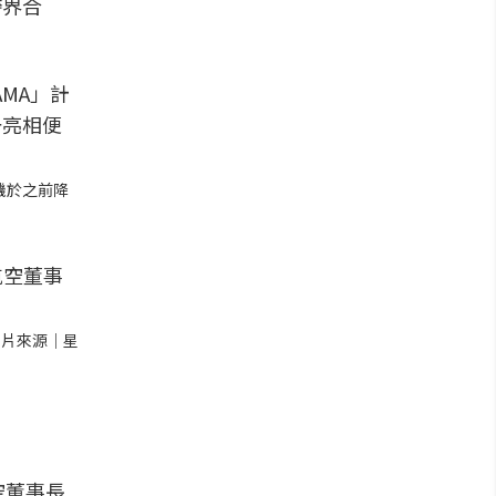
跨界合
飛機於之前降
圖片來源｜星
空董事長