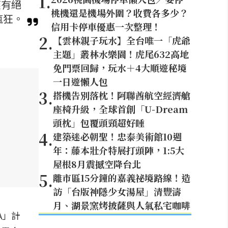
1
.
僅有絕
桃機還是機場外圍？收費各多少？
瘋狂。
信用卡停車優惠一次整理！
2
.
【雲林親子玩水】全台唯一「虎爺
主題」叢林水樂園！虎尾632高地
免門票回歸，玩水＋4大順遊秘境
一日遊懶人包
3
.
搭機告別落枕！阿聯酋航空經濟艙
座椅升級，全球首創「U-Dream
頭枕」包覆頭頸超好睡
4
.
建築迷必朝聖！忠泰美術館10週
年：藤本壯介特展打頭陣，1:5大
屋根8月震撼空降台北
5
.
離市區15分鐘的嘉義祕境路線！造
訪「台版神隱少女湯屋」清豐濤
月、湖景窯烤披薩與人氣私宅咖啡
A」計