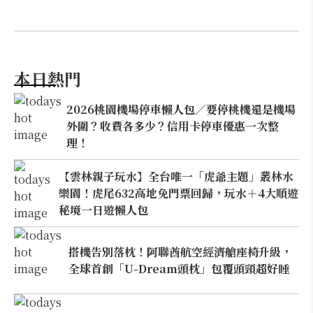
本日熱門
2026桃園機場停車懶人包／要停桃機還是機場
外圍？收費各多少？信用卡停車優惠一次整
理！
【雲林親子玩水】全台唯一「虎爺主題」叢林水
樂園！虎尾632高地免門票回歸，玩水＋4大順遊
秘境一日遊懶人包
搭機告別落枕！阿聯酋航空經濟艙座椅升級，
全球首創「U-Dream頭枕」包覆頭頸超好睡