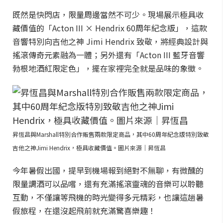
既然是快閃店，限量周邊當然不可少。現場展示極具收
藏價值的「Acton III × Hendrix 60周年紀念版」，這款
音響特別向吉他之神 Jimi Hendrix 致敬，將經典設計與
搖滾傳奇元素融為一體；另外還有「Acton III 藍牙音響
勃根地酒紅限定色」，擺在家裡完全就是品味的象徵。
昇恆昌與Marshall特別合作販售兩款限定商品，其中60周年紀念版特別致敬
吉他之神Jimi Hendrix，極具收藏價值。圖片來源｜昇恆昌
今年暑假出國，提早到機場報到絕對不無聊，有微醺的
限量調酒可以品嚐，還有充滿搖滾靈魂的音樂可以聆聽
互動，不僅讓等飛機的時光變得多元精彩，也讓這趟暑
假旅程，在還沒起飛前就充滿驚喜樂趣！