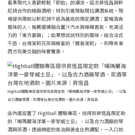
看準現代人喜歡輕鬆「即飲」的潮流，這次昇恆昌與軒
尼詩合作的精緻酒吧，特別引進現點現拉調酒系統。現
場提供兩款以軒尼詩干邑為基底的限定調酒：愛喝清爽
風味的人，推薦選擇融合薑汁汽水與檸檬香氣、充滿活
力的「東方姜韻」；如果想試試特別的風味，結合法式
干邑、台灣茉莉花茶與蜂蜜的「寶島茉莉」，則帶來東
西方完美交融的味覺驚喜。
Highball體驗專區提供昇恆昌限定款「噶瑪蘭海洋單一麥芽威士忌」，以及
合力酒廠琴酒、茶酒等台灣在地酒款。圖片來源｜昇恆昌
店內還設置了 Highball 體驗專區，找得到昇恆昌限定款
的「噶瑪蘭海洋單一麥芽威士忌」，以及合力酒廠的琴
酒與茶酒。透過綿密的氣泡與黃金比例調配，一入口就