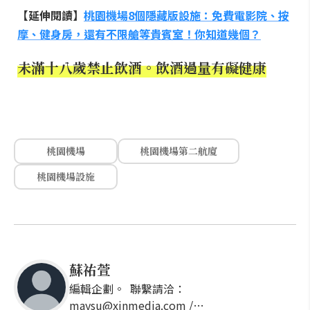
【延伸閱讀】
桃園機場8個隱藏版設施：免費電影院、按
摩、健身房，還有不限艙等貴賓室！你知道幾個？
未滿十八歲禁止飲酒。飲酒過量有礙健康
桃園機場
桃園機場第二航廈
桃園機場設施
蘇祐萱
編輯企劃。 聯繫請洽：
maysu@xinmedia.com /