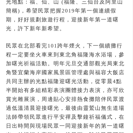
光地點：福、仙、山 (福隆、三仙台及阿里山
簡稱)，希望民眾把握2019年第一個連續假
期，好好規劃旅遊行程，迎接新年第一道曙
光，許下新年新希望。
民眾在北部看完101跨年煙火，下一個續攤行
程一定要坐火車來到東北角福隆海水浴場，參
加曙光祈福活動。明年元旦交通部觀光局東北
角暨宜蘭海岸國家風景區管理處與福容大飯店
共同主辦的光點福隆迎曙光活動，從零晨4點
半開始有多組精彩表演團體接力表演，亦可欣
賞光雕展演，周邊貼心安排熱食攤陪伴民眾渡
過低溫清晨迎接曙光，最後由靈鷲山無生道場
法師帶領民眾進行平安禪及擊鐘祈福儀式，在
日出時間與現場民眾一同迎接新年的第一道曙