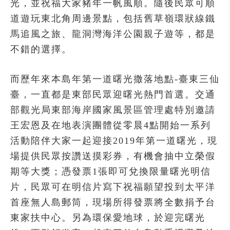
光，並祝福大家豬年一帆風順。隨後民眾可順
道遊玩東北角周邊景點，包括舊草嶺環狀線鐵
馬追風之旅、龍洞灣海洋公園親子遊等，都是
不錯的選擇。
而歷年來本島年第一道曙光撒落地點-臺東三仙
臺，一直都是東部民眾迎曙光熱門首選。交通
部觀光局東部海岸國家風景區管理處特別邀請
王宏恩及在地表演團體從零晨4點開始一系列
活動陪伴大家一起迎接2019年第一道曙光，現
場提供民眾按讚送摸彩券，有機會抽中立榮假
期等大獎；憑發票1張即可兌換限量曙光明信
片，民眾可在明信片寫下祝福願望投到太平洋
首座無人島郵筒，現場所得發票將全數捐予台
東家扶中心。另為環保愛地球，於迎完曙光