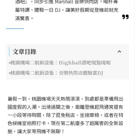
酒吧」，同步引進 Marshall 音樂快閃店。喝杯專
屬特調、體驗一日 DJ，讓美好假期從登機前就充
滿驚喜。
文章目錄
桃園機場二航新設施：Highball酒吧現點現喝
桃園機場二航新設施：音樂快閃店體驗當DJ
暑假一到，桃園機場天天熱鬧滾滾，到處都是準備飛出
國度假的人潮。出境過關之後，距離登機起飛通常還有
一小段等待時間，除了逛免稅店、坐按摩椅，或者在特
色候機室拍照打卡，現在第二航廈多了超厲害的全新設
施，讓大家等飛機不無聊！