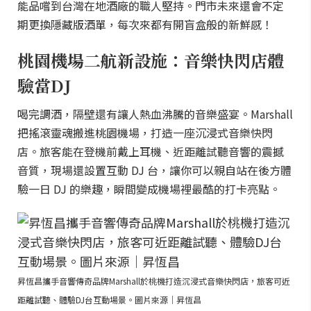
能品嚐到台灣在地酒廠的職人堅持。門市未來還會不定
期更換隱藏版酒單，每次來都有開盲盒般的新鮮感！
桃園機場二航新設施：音樂快閃店體
驗當DJ
喝完調酒，隔壁還有讓人熱血沸騰的音樂盛宴。Marshall
把搖滾靈魂搬進桃園機場，打造一座沉浸式音樂快閃
店。旅客能在登機前戴上耳機、近距離試聽音響的震撼
音質，現場還設置互動 DJ 台，讓你可以親自站在後方體
驗一日 DJ 的樂趣，瞬間變成機場裡最酷的打卡亮點。
昇恆昌攜手音響傳奇品牌Marshall於桃機打造沉浸式音樂快閃店，旅客可近
距離試聽、體驗DJ台互動場景。圖片來源｜昇恆昌