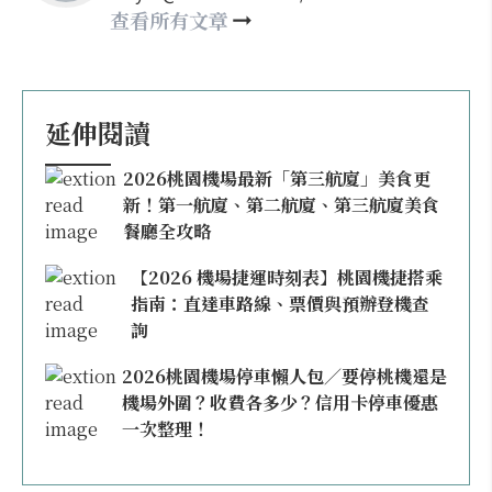
may860527@gmail.com
查看所有文章
延伸閱讀
2026桃園機場最新「第三航廈」美食更
新！第一航廈、第二航廈、第三航廈美食
餐廳全攻略
【2026 機場捷運時刻表】桃園機捷搭乘
指南：直達車路線、票價與預辦登機查
詢
2026桃園機場停車懶人包／要停桃機還是
機場外圍？收費各多少？信用卡停車優惠
一次整理！