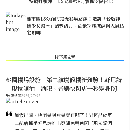
特展打頭陣，1:5大屋根8月震撼空降台北
離市區15分鐘的嘉義祕境路線！造訪「台版神
隱少女湯屋」清豐濤月、湖景窯烤披薩與人氣私
宅咖啡
接下篇文章
桃園機場設施｜第二航廈候機新體驗！軒尼詩
「現拉調酒」酒吧、音樂快閃店一秒變身DJ
By
蘇祐萱
2026/07/07
暑假出國，桃園機場候機變有趣了！昇恆昌於第
二航廈攜手軒尼詩推出亞洲免稅首間「現拉調酒