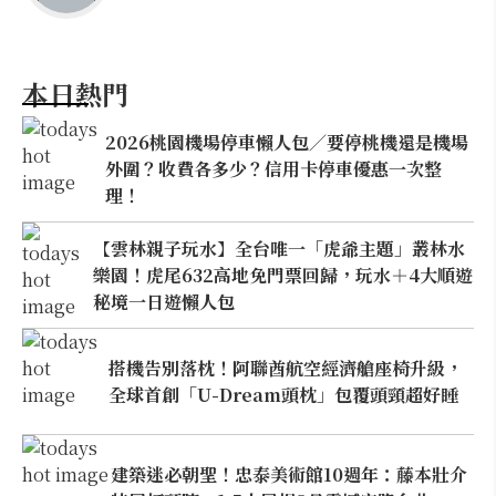
本日熱門
2026桃園機場停車懶人包／要停桃機還是機場
外圍？收費各多少？信用卡停車優惠一次整
理！
【雲林親子玩水】全台唯一「虎爺主題」叢林水
樂園！虎尾632高地免門票回歸，玩水＋4大順遊
秘境一日遊懶人包
搭機告別落枕！阿聯酋航空經濟艙座椅升級，
全球首創「U-Dream頭枕」包覆頭頸超好睡
建築迷必朝聖！忠泰美術館10週年：藤本壯介