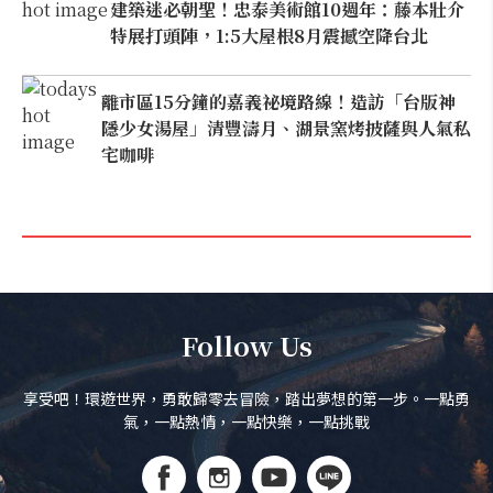
建築迷必朝聖！忠泰美術館10週年：藤本壯介
特展打頭陣，1:5大屋根8月震撼空降台北
離市區15分鐘的嘉義祕境路線！造訪「台版神
隱少女湯屋」清豐濤月、湖景窯烤披薩與人氣私
宅咖啡
Follow Us
享受吧！環遊世界，勇敢歸零去冒險，踏出夢想的第一步。一點勇
氣，一點熱情，一點快樂，一點挑戰