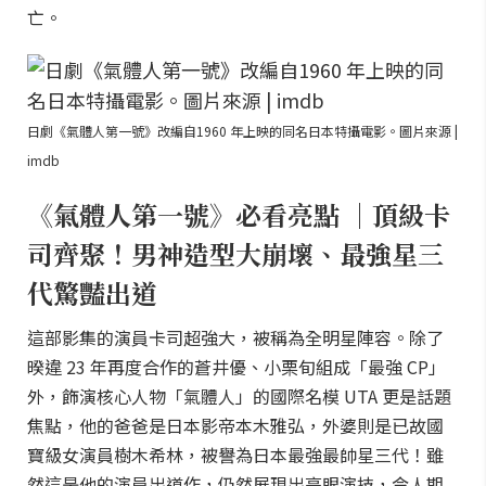
亡。
日劇《氣體人第一號》改編自1960 年上映的同名日本特攝電影。圖片來源 |
imdb
《氣體人第一號》必看亮點 ｜頂級卡
司齊聚！男神造型大崩壞、最強星三
代驚豔出道
這部影集的演員卡司超強大，被稱為全明星陣容。除了
暌違 23 年再度合作的蒼井優、小栗旬組成「最強 CP」
外，飾演核心人物「氣體人」的國際名模 UTA 更是話題
焦點，他的爸爸是日本影帝本木雅弘，外婆則是已故國
寶級女演員樹木希林，被譽為日本最強最帥星三代！雖
然這是他的演員出道作，仍然展現出亮眼演技，令人期