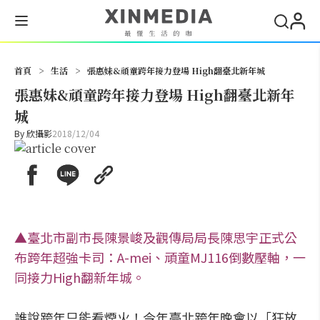
搜尋
首頁
>
生活
>
張惠妹&頑童跨年接力登場 High翻臺北新年城
張惠妹&頑童跨年接力登場 High翻臺北新年
城
By
欣攝影
2018/12/04
▲臺北市副市長陳景峻及觀傳局局長陳思宇正式公
布跨年超強卡司：A-mei、頑童MJ116倒數壓軸，一
同接力High翻新年城。
誰說跨年只能看煙火！今年臺北跨年晚會以「狂放