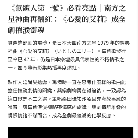
《氣體人第一號》必看亮點｜南方之
星神曲再翻紅：《心愛的艾莉》成全
劇催淚靈魂
貫穿整部劇的靈魂，是日本天團南方之星 1979 年的經典
神曲《心愛的艾莉》（いとしのエリー）。這首歌發行
至今已 47 年，仍是日本樂壇最具代表性的不朽情歌之
一，如今隨著影集熱播再度爆紅。
製作人延尚昊透露，籌備時一直在思考什麼樣的歌曲能
擔任推動劇情的關鍵，與編劇柳勇在討論後，一致認為
這首歌是不二之選。主唱桑田佳祐沙啞且充滿故事感的
嗓音，讓這首浪漫卻略帶傷感的旋律，與劇情所堆疊的
惆悵情緒不謀而合，成為全劇最催淚的化學反應。