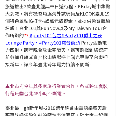
旅遊推出2款臺北經典單日遊行程、KKday城市集點
大挑戰，將有機會角逐海外試玩員及KLOOK臺北19
個特色景點IG打卡抽5萬元旅遊金，並提供免費體驗
名額！台北101與FunNow以及My Taiwan Tour合
作所辦的
??
#party101包含#Party101爵士之夜
Lounge Party、#Party101電音街頭
Party活動電
力四射，跨年晚會放電完隔天，還可選擇到總統府
前參加升旗或直奔松山機場搭上曙光專機至台東迎
接新年，讓今年臺北跨年電力持續不間斷。
▲北市府今年與多家旅行業者合作，各式跨年套裝
行程玩翻台北48小時不斷電。
臺北最High新年城-2019跨年晚會由華語樂壇天后
張惠妹擔任跨年前的壓軸表演嘉賓，陪大家一起倒