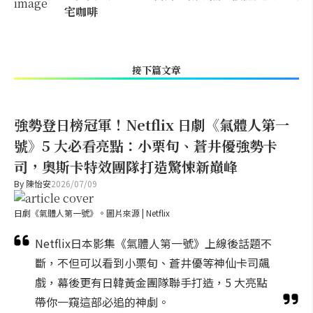
宅咖啡
接下篇文章
強勢登日榜冠軍！Netflix 日劇《氣體人第一
號》5 大必看亮點：小栗旬、蒼井優強勢卡
司，奧斯卡特效團隊打造驚悚新巔峰
By
陳怡安
2026/07/09
日劇《氣體人第一號》。圖片來源 | Netflix
Netflix日本影集《氣體人第一號》上線後話題不
斷，不但可以看到小栗旬、蒼井優等神仙卡司飆
戲，幕後更有日韓黃金團隊聯手打造，5 大亮點
帶你一窺這部必追的神劇。