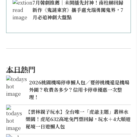
7月韓劇推薦｜未開播先封神！南柱赫回歸
新作《鬼謎東宮》攜手盧允瑞勇闖鬼界，7
月必追神劇大盤點
本日熱門
2026桃園機場停車懶人包／要停桃機還是機場
外圍？收費各多少？信用卡停車優惠一次整
理！
【雲林親子玩水】全台唯一「虎爺主題」叢林水
樂園！虎尾632高地免門票回歸，玩水＋4大順遊
秘境一日遊懶人包