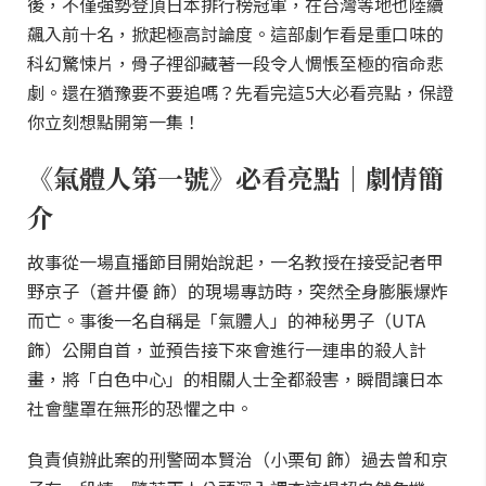
後，不僅強勢登頂日本排行榜冠軍，在台灣等地也陸續
飆入前十名，掀起極高討論度。這部劇乍看是重口味的
科幻驚悚片，骨子裡卻藏著一段令人惆悵至極的宿命悲
劇。還在猶豫要不要追嗎？先看完這5大必看亮點，保證
你立刻想點開第一集！
《氣體人第一號》必看亮點｜劇情簡
介
故事從一場直播節目開始說起，一名教授在接受記者甲
野京子（蒼井優 飾）的現場專訪時，突然全身膨脹爆炸
而亡。事後一名自稱是「氣體人」的神秘男子（UTA
飾）公開自首，並預告接下來會進行一連串的殺人計
畫，將「白色中心」的相關人士全都殺害，瞬間讓日本
社會壟罩在無形的恐懼之中。
負責偵辦此案的刑警岡本賢治（小栗旬 飾）過去曾和京