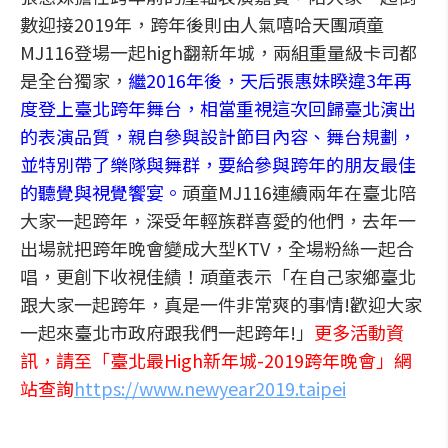
數迎接2019年，跨年後則由人氣嘻哈天團頑童
MJ116登場一起high翻新年城，兩組重量級卡司都
是全台獨家，
繼2016年後，天后張惠妹睽違3年再
度登上臺北跨年舞台，相當重視這次回歸臺北演出
的表演品質，親自參與設計節目內容、舞台規劃，
並特別帶了樂隊與舞群，要給參與跨年的朋友最佳
的聽覺與視覺饗宴。
頑童MJ116連續兩年在臺北陪
大家一起跨年，深受年輕族群喜愛的他們，去年一
出場就把跨年晚會變成大型KTV，全場粉絲一起合
唱，更創下收視佳績！頑童表示「在自己家鄉臺北
跟大家一起跨年，真是一件非常爽的事情!歡迎大家
一起來臺北市政府跟我們一起跨年!」
更多活動資
訊，請至「臺北最High新年城-2019跨年晚會」網
站查詢
https://www.newyear2019.taipei