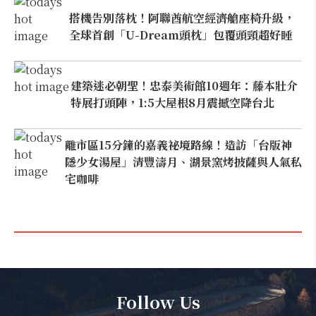
搭機告別落枕！阿聯酋航空經濟艙座椅升級，
全球首創「U-Dream頭枕」包覆頭頸超好睡
建築迷必朝聖！忠泰美術館10週年：藤本壯介
特展打頭陣，1:5大屋根8月震撼空降台北
離市區15分鐘的嘉義祕境路線！造訪「台版神
隱少女湯屋」清豐濤月、湖景窯烤披薩與人氣私
宅咖啡
Follow Us