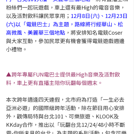
粉絲們一起玩遊戲，車上還有最High的電音音樂，
以及派對飲料讓民眾享用；
12月8日(六)、12月23日
(六)以「電競巴士」為主題，路線將行經華山、松
高微風、美麗華三個地點
，將安排知名電競Coser
與大家互動，參加民眾更有機會獲得電競遊戲週邊
小禮物。
▲跨年專屬FUN電巴士提供最High音樂及派對飲
料，車上更有直播主陪你玩翻每個週末。
本次跨年適逢四天連假，北市府為打造「一生必去
亞洲必遊」的國際級跨年活動，除在節目用心安排
外，觀傳局特與台北101、可樂旅遊、KLOOK及
KKday合作，推出以「玩翻台北12/24/48小時不斷
電-你所未見的台北」為主題的系列活動，包含可樂