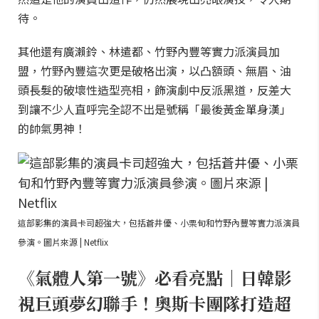
待。
其他還有廣瀨鈴、林遣都、竹野內豐等實力派演員加
盟，竹野內豐這次更是破格出演，以凸額頭、無眉、油
頭長髮的破壞性造型亮相，飾演劇中反派黑道，反差大
到讓不少人直呼完全認不出是號稱「最後黃金單身漢」
的帥氣男神！
這部影集的演員卡司超強大，包括蒼井優、小栗旬和竹野內豐等實力派演員
參演。圖片來源 | Netflix
《氣體人第一號》必看亮點｜日韓影
視巨頭夢幻聯手！奧斯卡團隊打造超