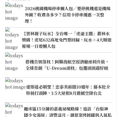
2026桃園機場停車懶人包／要停桃機還是機場
外圍？收費各多少？信用卡停車優惠一次整
理！
【雲林親子玩水】全台唯一「虎爺主題」叢林水
樂園！虎尾632高地免門票回歸，玩水＋4大順遊
秘境一日遊懶人包
搭機告別落枕！阿聯酋航空經濟艙座椅升級，
全球首創「U-Dream頭枕」包覆頭頸超好睡
建築迷必朝聖！忠泰美術館10週年：藤本壯介
特展打頭陣，1:5大屋根8月震撼空降台北
離市區15分鐘的嘉義祕境路線！造訪「台版神
隱少女湯屋」清豐濤月、湖景窯烤披薩與人氣私