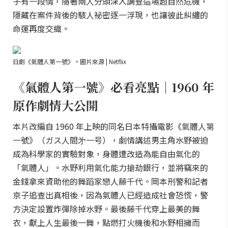
子有一段情，隨著兩人分頭深入調查這場超自然危機，
隱藏在案件背後的駭人祕密逐一浮現，也讓彼此糾纏的
命運再度交織。
日劇《氣體人第一號》。圖片來源 | Netflix
《氣體人第一號》必看亮點｜1960 年
原作劇情大公開
本片改編自 1960 年上映的同名日本特攝電影《氣體人第
一號》（ガス人間㐧一号），劇情講述男主角水野被迫
成為科學家的實驗對象，身體遭改造為能自由氣化的
「氣體人」。水野利用氣化能力搶劫銀行，並將竊來的
金錢拿來資助他的舞蹈家戀人藤千代。岡本刑警和記者
京子追查出真相後，因為氣體人已經造成社會恐慌，警
方決定設置炸彈除掉水野。最後藤千代穿上最美的舞
衣，獻上人生最後一舞，點燃打火機後和水野相擁而