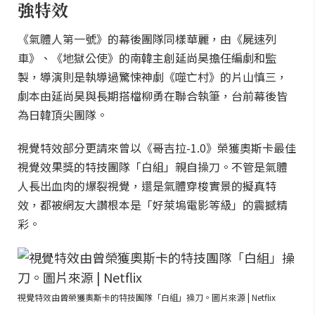
強特效
《氣體人第一號》的幕後團隊同樣華麗，由《屍速列
車》、《地獄公使》的南韓主創延尚昊擔任編劇和監
製，導演則是執導過驚悚神劇《噬亡村》的片山慎三，
劇本由延尚昊與長期搭檔柳勇在聯合執筆，台前幕後皆
為日韓頂尖團隊。
視覺特效部分更請來曾以《哥吉拉-1.0》榮獲奧斯卡最佳
視覺效果獎的特技團隊「白組」親自操刀。不管是氣體
人長出血肉的爆裂視覺，還是氣體穿梭實景的擬真特
效，都被網友大讚根本是「好萊塢電影等級」的震撼精
彩。
視覺特效由曾榮獲奧斯卡的特技團隊「白組」操刀。圖片來源 | Netflix