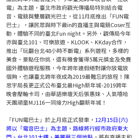
電」為主題，臺北市政府觀光傳播局特別結合電
音、電競與雙層觀光巴士，從11月底推出「FUN電
巴士」，讓民眾與時下最in的直播主與電競Coser互
動，體驗不同的臺北Fun night。另外，觀傳局今年
亦與臺北101、可樂旅遊、KLOOK、KKday合作，
推出「玩翻台北48小時不斷電」系列遊程，多樣的
美食、景點任你挑，還有機會獲得5萬元獎金及免費
國外體驗遊程服務，今年跨年連假絕對讓你放電放
個夠，也讓臺北跨年夜成為2019最難忘的旅程！陳
思宇局長更正式公布臺北最High新年城-2019跨年
晚會壓軸卡司，由華語樂壇天后張惠妹、人氣嘻哈
天團頑童MJ116一同接力High翻新年城！
「FUN電巴士」於上月底正式發車，
12月15日(六)
將以「電音巴士」為主題，路線將行經市政府東大
門、台北101大樓、美麗華三個地點
，將有直播主和