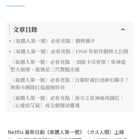
文章目錄
《氣體人第一號》必看亮點｜劇情簡介
《氣體人第一號》必看亮點｜1960 年原作劇情大公開
《氣體人第一號》必看亮點 ｜頂級卡司齊聚！男神造
型大崩壞、最強星三代驚豔出道
《氣體人第一號》必看亮點｜日韓影視巨頭夢幻聯手！
奧斯卡團隊打造超強特效
《氣體人第一號》必看亮點｜南方之星神曲再翻紅：
《心愛的艾莉》成全劇催淚靈魂
Netflix 最新日劇《氣體人第一號》（ガス人間）上線