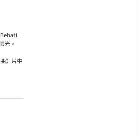
hati
人眼光。
習曲》片中