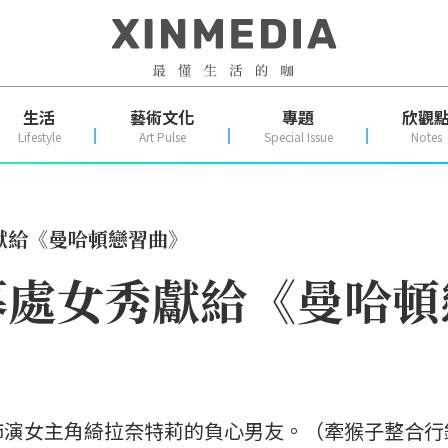
生活
藝術文化
專題
欣觀
Lifestyle
Art Pulse
Special Issue
Notes
獻給《曼哈頓戀習曲》
幕處女秀獻給《曼哈頓
飾演女主角綺拉奈特莉的負心男友。（牽猴子整合行