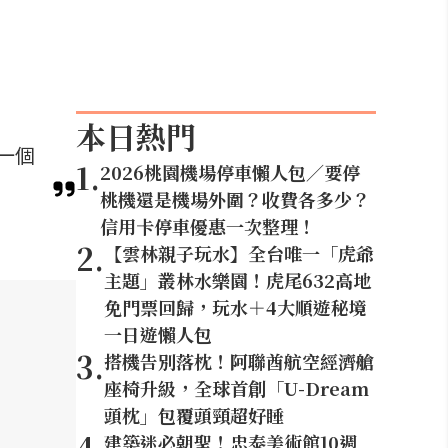
本日熱門
一個
1
.
2026桃園機場停車懶人包／要停
桃機還是機場外圍？收費各多少？
信用卡停車優惠一次整理！
2
.
【雲林親子玩水】全台唯一「虎爺
主題」叢林水樂園！虎尾632高地
免門票回歸，玩水＋4大順遊秘境
一日遊懶人包
3
.
搭機告別落枕！阿聯酋航空經濟艙
座椅升級，全球首創「U-Dream
頭枕」包覆頭頸超好睡
4
.
建築迷必朝聖！忠泰美術館10週