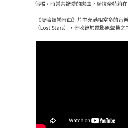
侶檔，時常共譜愛的戀曲，綺拉奈特莉在
《曼哈頓戀習曲》片中充滿相當多的音樂
（Lost Stars），皆收錄於電影原聲帶