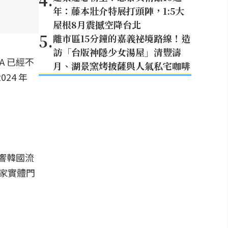
年：藤本壯介特展打頭陣，1:5大
屋根8月震撼空降台北
5
.
離市區15分鐘的嘉義祕境路線！造
訪「台版神隱少女湯屋」清豐濤
A 已經不
月、湖景窯烤披薩與人氣私宅咖啡
24 年
影響韓國流
 家實體門