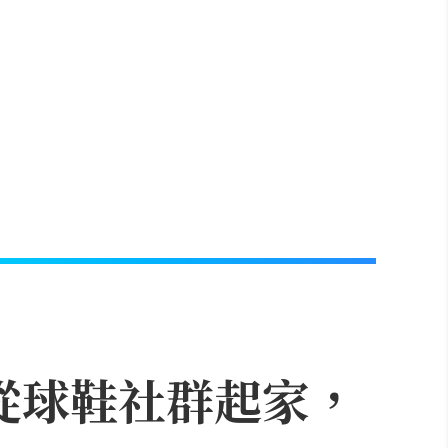
？從球鞋社群起家，