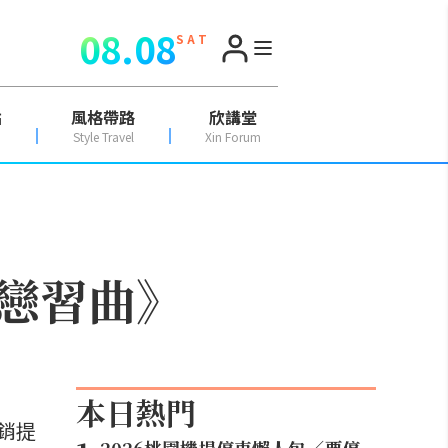
08.08
S A T
點
風格帶路
欣講堂
Style Travel
Xin Forum
戀習曲》
本日熱門
銷提