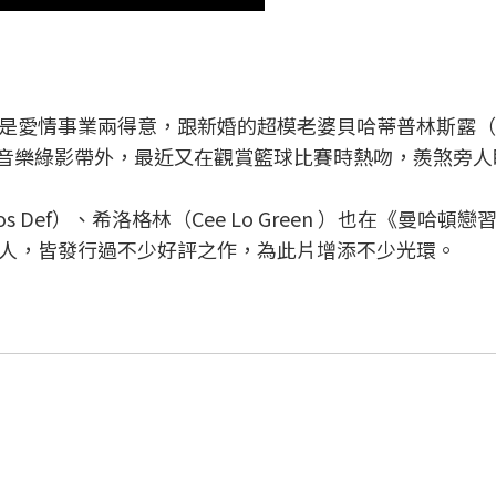
愛情事業兩得意，跟新婚的超模老婆貝哈蒂普林斯露（Be
了合拍音樂綠影帶外，最近又在觀賞籃球比賽時熱吻，羨煞旁
Def）、希洛格林（Cee Lo Green ）也在《曼哈頓戀
人，皆發行過不少好評之作，為此片增添不少光環。