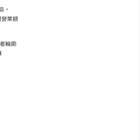
局，
體營業額
費者輪廓
讓