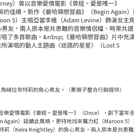
Carney）曾以音樂愛情電影《曾經。愛是唯一》
的佳績。新作《曼哈頓戀習曲》（Begin Again
n 5）主唱亞當李維（Adam Levine）飾演女主
ey）的負心男友，兩人原本是共患難的音樂情侶檔，時常共
唱了多首歌曲。&nbsp;《曼哈頓戀習曲》片中充
演唱的動人主題曲〈迷路的星星〉（Lost S
主角綺拉奈特莉的負心男友。（牽猴子整合行銷提供）
音樂愛情電影《曾經。愛是唯一》（Once），創下當年
 Again）延續此風格，更特地找來魔力紅（Maroon 5
特莉（Keira Knightley）的負心男友，兩人原本是共