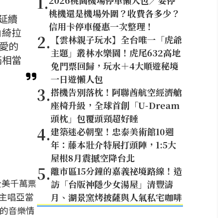
1
.
2026桃園機場停車懶人包／要停
桃機還是機場外圍？收費各多少？
）延續
信用卡停車優惠一次整理！
角綺拉
2
.
【雲林親子玩水】全台唯一「虎爺
譜愛的
主題」叢林水樂園！虎尾632高地
滿相當
免門票回歸，玩水＋4大順遊秘境
一日遊懶人包
3
.
搭機告別落枕！阿聯酋航空經濟艙
座椅升級，全球首創「U-Dream
頭枕」包覆頭頸超好睡
4
.
建築迷必朝聖！忠泰美術館10週
年：藤本壯介特展打頭陣，1:5大
屋根8月震撼空降台北
5
.
離市區15分鐘的嘉義祕境路線！造
全美千萬票
訪「台版神隱少女湯屋」清豐濤
）主唱亞當
月、湖景窯烤披薩與人氣私宅咖啡
患難的音樂情