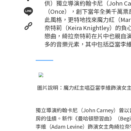
供）獨立導演約翰卡尼（John 
（Once），創下當年全美千萬票房
此風格，更特地找來魔力紅（Maroo
奈特莉（Keira Knightl
戀曲，綺拉奈特莉在片中也親自演
多的音樂元素，其中包括亞當李維所
圖片說明：魔力紅主唱亞當李維飾演女
獨立導演約翰卡尼
（John Carney）
曾以
房的佳績。新作《曼哈頓戀習曲》（Begin
李維（Adam Levine）飾演女主角綺拉奈