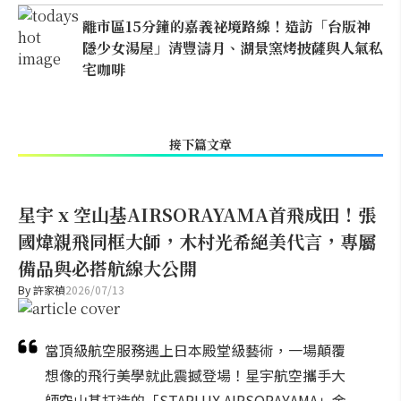
離市區15分鐘的嘉義祕境路線！造訪「台版神
隱少女湯屋」清豐濤月、湖景窯烤披薩與人氣私
宅咖啡
接下篇文章
星宇 x 空山基AIRSORAYAMA首飛成田！張
國煒親飛同框大師，木村光希絕美代言，專屬
備品與必搭航線大公開
By
許家禎
2026/07/13
當頂級航空服務遇上日本殿堂級藝術，一場顛覆
想像的飛行美學就此震撼登場！星宇航空攜手大
師空山基打造的「STARLUX AIRSORAYAMA」金