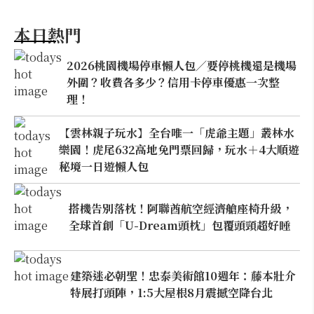
本日熱門
2026桃園機場停車懶人包／要停桃機還是機場
外圍？收費各多少？信用卡停車優惠一次整
理！
【雲林親子玩水】全台唯一「虎爺主題」叢林水
樂園！虎尾632高地免門票回歸，玩水＋4大順遊
秘境一日遊懶人包
搭機告別落枕！阿聯酋航空經濟艙座椅升級，
全球首創「U-Dream頭枕」包覆頭頸超好睡
建築迷必朝聖！忠泰美術館10週年：藤本壯介
特展打頭陣，1:5大屋根8月震撼空降台北