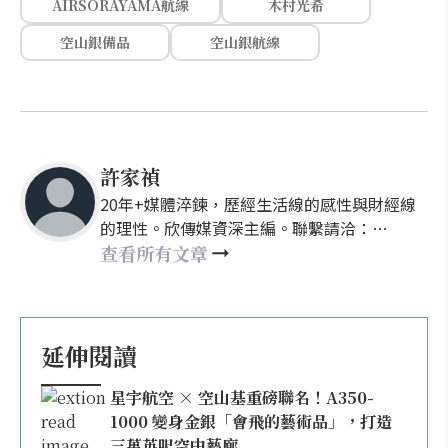
AIRSORAYAMA航線
木村光希
空山銀備品
空山銀航線
許家禎
20年+媒體淬鍊，歷經生活線的感性與財經線
的理性。欣傳媒資深主編。聯繫請洽：
nellyhsu@xinmedia.com
查看所有文章
延伸閱讀
星宇航空 × 空山基重磅聯名！A350-
1000 變身金銀「會飛的藝術品」，打造
三萬英呎空中藝廊