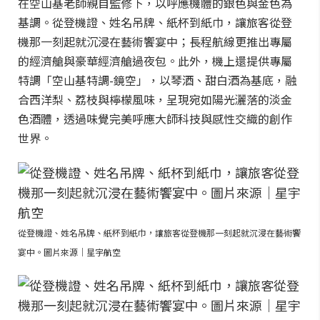
在空山基老師親自監修下，以呼應機體的銀色與金色為
基調。從登機證、姓名吊牌、紙杯到紙巾，讓旅客從登
機那一刻起就沉浸在藝術饗宴中；長程航線更推出專屬
的經濟艙與豪華經濟艙過夜包。此外，機上還提供專屬
特調「空山基特調-鏡空」，以琴酒、甜白酒為基底，融
合西洋梨、荔枝與檸檬風味，呈現宛如陽光灑落的淡金
色酒體，透過味覺完美呼應大師科技與感性交織的創作
世界。
從登機證、姓名吊牌、紙杯到紙巾，讓旅客從登機那一刻起就沉浸在藝術饗
宴中。圖片來源｜星宇航空