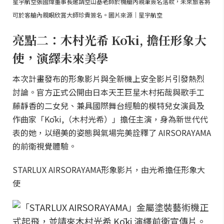
星宇航空張國煒董事長邀請空山基老師於機艙內親筆簽名落款，未來旅客將
可於客艙內親眼欣賞大師珍貴簽名。圖片來源｜星宇航空
亮點二：木村光希 Kōki, 擔任形象大
使，演繹未來美學
本次計畫發布的形象影片與全新機上安全影片引發熱烈
討論。官方正式公開由日本天王巨星木村拓哉與歌手工
藤靜香的二女兒、兼具國際舞台經驗的模特兒女演員及
作曲家「Kōki,（木村光希）」擔任主演，身為新世代代
表的她，以絕美的姿態與氣場完美詮釋了 AIRSORAYAMA
的前衛視覺體驗。
STARLUX AIRSORAYAMA形象影片，由光希擔任形象大
使