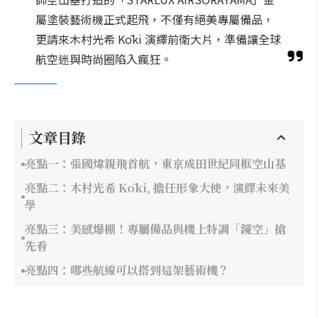
屬塗裝藝術機正式起飛，不僅有絕美專屬備品，
更請來木村光希 Kōki 演繹前衛大片，準備讓全球
航空迷與時尚圈陷入瘋狂。
文章目錄
亮點一：張國煒親飛首航，東京成田世紀同框空山基
亮點二：木村光希 Kōki, 擔任形象大使，演繹未來美
學
亮點三：美感爆棚！專屬備品與機上特調「鏡空」搶
先看
亮點四：哪些航線可以搭到這架藝術機？