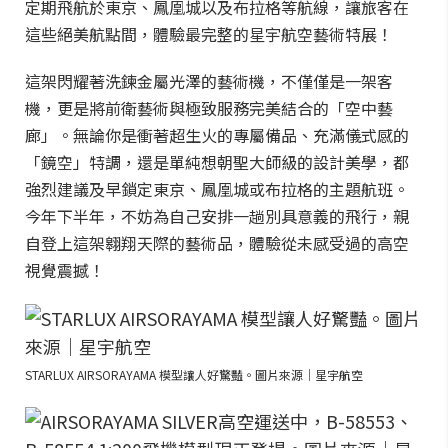
定期飛航於東京、鳳凰城以及布拉格等航線，讓旅客在
這些絕美航點間，體驗最完整的星宇航空藝術特展！
這架閃耀著洗鍊金屬光澤的藝術機，不僅僅是一架客
機，更是將前衛藝術與極致服務完美結合的「空中藝
廊」。無論你是衝著超生火的專屬備品、充滿儀式感的
「鏡空」特調，還是單純想朝聖大師級的設計美學，都
強烈建議及早鎖定東京、鳳凰城或布拉格的主題航班。
今年下半年，不妨為自己安排一趟別具意義的飛行，親
自登上這架翱翔天際的藝術品，體驗從未感受過的高空
視覺震撼！
STARLUX AIRSORAYAMA 模型讓人好驚豔。圖片來源｜星宇航空