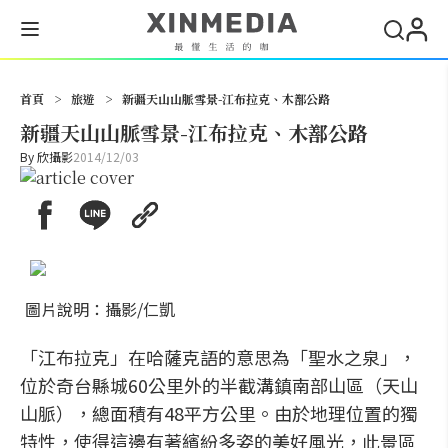
搜尋
首頁
>
旅遊
>
新疆天山山脈雪景-江布拉克、木鄯公路
新疆天山山脈雪景-江布拉克、木鄯公路
By
欣攝影
2014/12/03
圖片說明：攝影/仁凱
「江布拉克」在哈薩克語的意思為「聖水之泉」，
位於奇台縣城60公里外的半截溝鎮南部山區（天山
山脈），總面積有48平方公里。由於地理位置的獨
特性，使得這邊有著繽紛多姿的美好風光，此景區