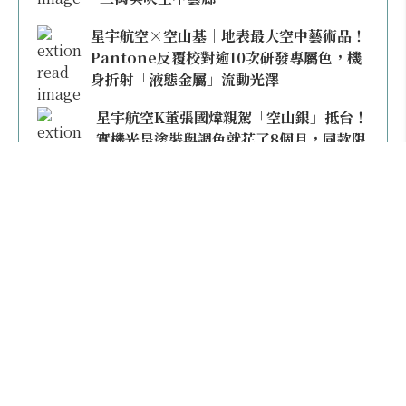
星宇航空×空山基｜地表最大空中藝術品！
Pantone反覆校對逾10次研發專屬色，機
身折射「液態金屬」流動光澤
星宇航空K董張國煒親駕「空山銀」抵台！
實機光是塗裝與調色就花了8個月，同款限
量模型上架即秒殺
本日熱門
2026桃園機場停車懶人包／要停桃機還是機場
外圍？收費各多少？信用卡停車優惠一次整
理！