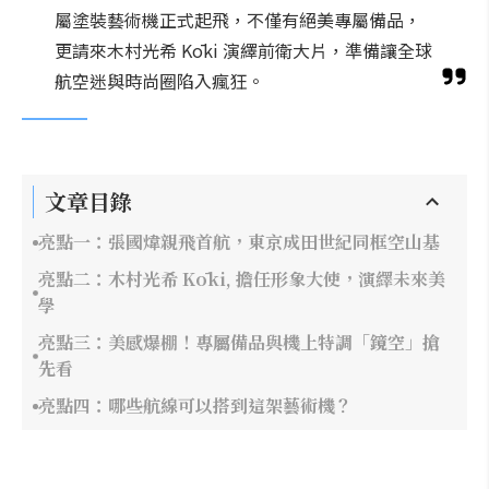
屬塗裝藝術機正式起飛，不僅有絕美專屬備品，
更請來木村光希 Kōki 演繹前衛大片，準備讓全球
航空迷與時尚圈陷入瘋狂。
文章目錄
亮點一：張國煒親飛首航，東京成田世紀同框空山基
亮點二：木村光希 Kōki, 擔任形象大使，演繹未來美
學
亮點三：美感爆棚！專屬備品與機上特調「鏡空」搶
先看
亮點四：哪些航線可以搭到這架藝術機？