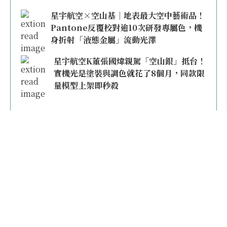
星宇航空×空山基｜地表最大空中藝術品！
Pantone反覆校對逾10次研發專屬色，機
身折射「液態金屬」流動光澤
星宇航空K董張國煒親駕「空山銀」抵台！
實機光是塗裝與調色就花了8個月，同款限
量模型上架即秒殺
本日熱門
2026桃園機場停車懶人包／要停桃機還是機場
外圍？收費各多少？信用卡停車優惠一次整
理！