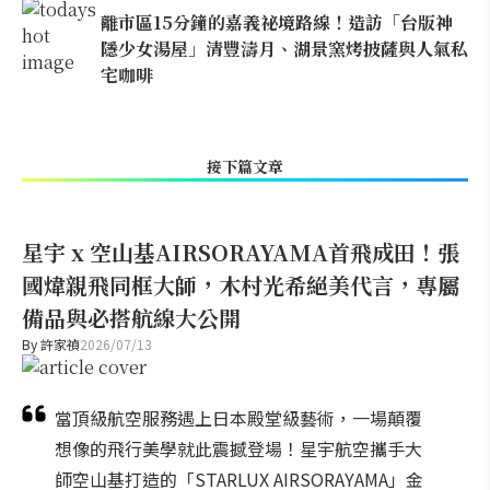
離市區15分鐘的嘉義祕境路線！造訪「台版神
隱少女湯屋」清豐濤月、湖景窯烤披薩與人氣私
宅咖啡
接下篇文章
星宇 x 空山基AIRSORAYAMA首飛成田！張
國煒親飛同框大師，木村光希絕美代言，專屬
備品與必搭航線大公開
By
許家禎
2026/07/13
當頂級航空服務遇上日本殿堂級藝術，一場顛覆
想像的飛行美學就此震撼登場！星宇航空攜手大
師空山基打造的「STARLUX AIRSORAYAMA」金