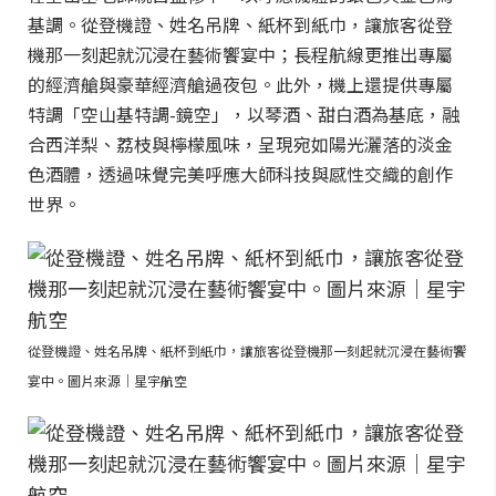
基調。從登機證、姓名吊牌、紙杯到紙巾，讓旅客從登
機那一刻起就沉浸在藝術饗宴中；長程航線更推出專屬
的經濟艙與豪華經濟艙過夜包。此外，機上還提供專屬
特調「空山基特調-鏡空」，以琴酒、甜白酒為基底，融
合西洋梨、荔枝與檸檬風味，呈現宛如陽光灑落的淡金
色酒體，透過味覺完美呼應大師科技與感性交織的創作
世界。
從登機證、姓名吊牌、紙杯到紙巾，讓旅客從登機那一刻起就沉浸在藝術饗
宴中。圖片來源｜星宇航空