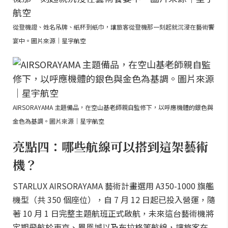
從登機證、姓名吊牌、紙杯到紙巾，讓旅客從登機那一刻起就沉浸在藝術饗
宴中。圖片來源｜星宇航空
AIRSORAYAMA 主題備品，在空山基老師親自監修下，以呼應機體的銀色與
金色為基調。圖片來源｜星宇航空
亮點四：哪些航線可以搭到這架藝術
機？
STARLUX AIRSORAYAMA 藝術計畫選用 A350-1000 旗艦
機型（共 350 個座位），自 7 月 12 日起已投入營運，隨
著 10 月 1 日完整主題航班正式啟航，未來這台藝術機將
定期飛航於東京、鳳凰城以及布拉格等航線，讓旅客在