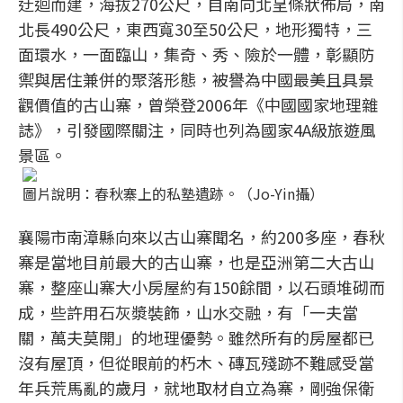
迂迴而建，海拔270公尺，自南向北呈條狀佈局，南
北長490公尺，東西寬30至50公尺，地形獨特，三
面環水，一面臨山，集奇、秀、險於一體，彰顯防
禦與居住兼併的聚落形態，被譽為中國最美且具景
觀價值的古山寨，曾榮登2006年《中國國家地理雜
誌》，引發國際關注，同時也列為國家4A級旅遊風
景區。
圖片說明：春秋寨上的私塾遺跡。（Jo-Yin攝）
襄陽市南漳縣向來以古山寨聞名，約200多座，春秋
寨是當地目前最大的古山寨，也是亞洲第二大古山
寨，整座山寨大小房屋約有150餘間，以石頭堆砌而
成，些許用石灰漿裝飾，山水交融，有「一夫當
關，萬夫莫開」的地理優勢。雖然所有的房屋都已
沒有屋頂，但從眼前的朽木、磚瓦殘跡不難感受當
年兵荒馬亂的歲月，就地取材自立為寨，剛強保衛