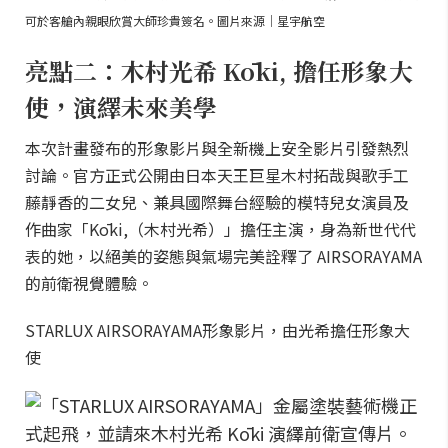
可於客艙內親眼欣賞大師珍貴簽名。圖片來源｜星宇航空
亮點二：木村光希 Kōki, 擔任形象大
使，演繹未來美學
本次計畫發布的形象影片與全新機上安全影片引發熱烈
討論。官方正式公開由日本天王巨星木村拓哉與歌手工
藤靜香的二女兒、兼具國際舞台經驗的模特兒女演員及
作曲家「Kōki,（木村光希）」擔任主演，身為新世代代
表的她，以絕美的姿態與氣場完美詮釋了 AIRSORAYAMA
的前衛視覺體驗。
STARLUX AIRSORAYAMA形象影片，由光希擔任形象大
使