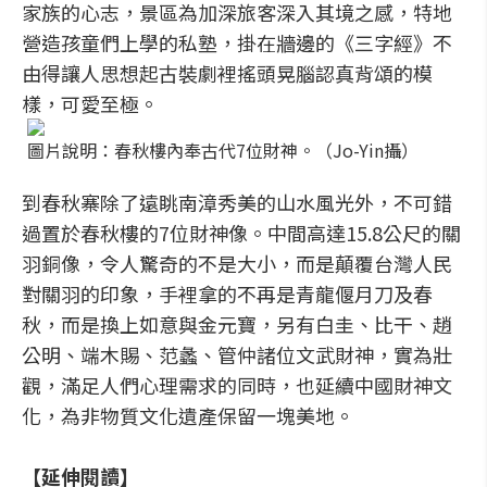
家族的心志，景區為加深旅客深入其境之感，特地
營造孩童們上學的私塾，掛在牆邊的《三字經》不
由得讓人思想起古裝劇裡搖頭晃腦認真背頌的模
樣，可愛至極。
圖片說明：春秋樓內奉古代7位財神。（Jo-Yin攝）
到春秋寨除了遠眺南漳秀美的山水風光外，不可錯
過置於春秋樓的7位財神像。中間高達15.8公尺的關
羽銅像，令人驚奇的不是大小，而是顛覆台灣人民
對關羽的印象，手裡拿的不再是青龍偃月刀及春
秋，而是換上如意與金元寶，另有白圭、比干、趙
公明、端木賜、范蠡、管仲諸位文武財神，實為壯
觀，滿足人們心理需求的同時，也延續中國財神文
化，為非物質文化遺產保留一塊美地。
【延伸閱讀】