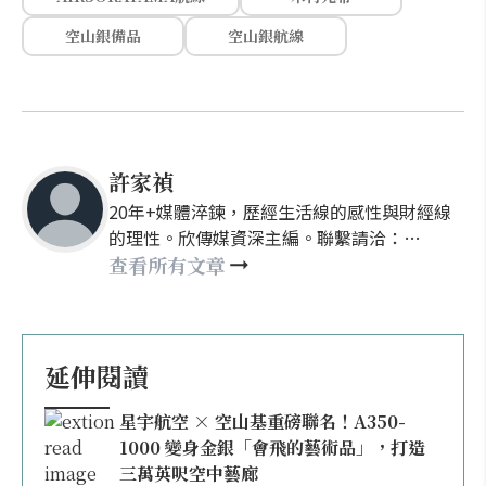
空山銀備品
空山銀航線
許家禎
20年+媒體淬鍊，歷經生活線的感性與財經線
的理性。欣傳媒資深主編。聯繫請洽：
nellyhsu@xinmedia.com
查看所有文章
延伸閱讀
星宇航空 × 空山基重磅聯名！A350-
1000 變身金銀「會飛的藝術品」，打造
三萬英呎空中藝廊