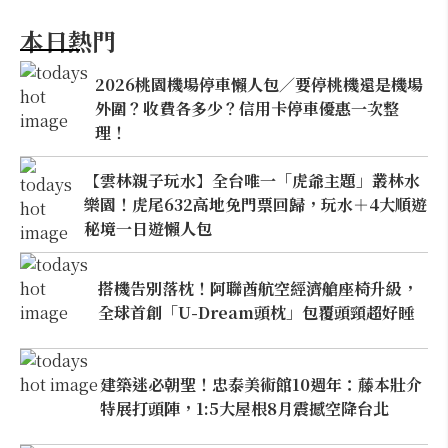
本日熱門
2026桃園機場停車懶人包／要停桃機還是機場
外圍？收費各多少？信用卡停車優惠一次整
理！
【雲林親子玩水】全台唯一「虎爺主題」叢林水
樂園！虎尾632高地免門票回歸，玩水＋4大順遊
秘境一日遊懶人包
搭機告別落枕！阿聯酋航空經濟艙座椅升級，
全球首創「U-Dream頭枕」包覆頭頸超好睡
建築迷必朝聖！忠泰美術館10週年：藤本壯介
特展打頭陣，1:5大屋根8月震撼空降台北