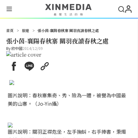
搜尋
首頁
>
旅遊
>
張小茵-襄陽春秋寨 關羽夜讀春秋之處
張小茵-襄陽春秋寨 關羽夜讀春秋之處
By
欣中國
2014/12/09
圖片說明：春秋寨集奇、秀、險為一體，被譽為中國最
美的山寨。（Jo-Yin攝）
圖片說明：關羽正襟危坐，左手撫虯，右手捧書，秉燭