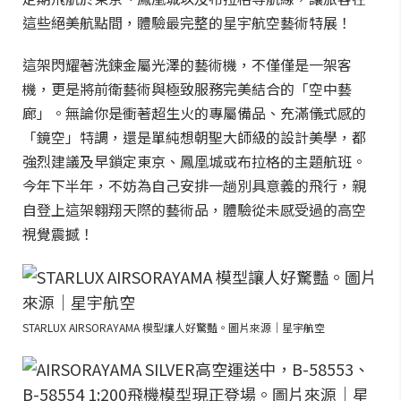
這些絕美航點間，體驗最完整的星宇航空藝術特展！
這架閃耀著洗鍊金屬光澤的藝術機，不僅僅是一架客
機，更是將前衛藝術與極致服務完美結合的「空中藝
廊」。無論你是衝著超生火的專屬備品、充滿儀式感的
「鏡空」特調，還是單純想朝聖大師級的設計美學，都
強烈建議及早鎖定東京、鳳凰城或布拉格的主題航班。
今年下半年，不妨為自己安排一趟別具意義的飛行，親
自登上這架翱翔天際的藝術品，體驗從未感受過的高空
視覺震撼！
STARLUX AIRSORAYAMA 模型讓人好驚豔。圖片來源｜星宇航空