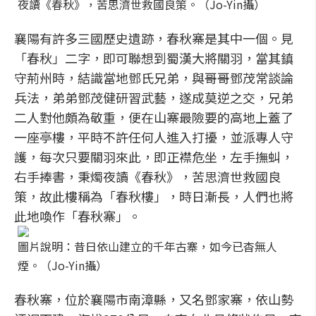
夜讀《春秋》，苦思濟世救國良策。（Jo-Yin攝）
襄陽有許多三國歷史遺跡，春秋寨是其中一個。見
「春秋」二字，即可聯想到蜀漢大將關羽，當其鎮
守荊州時，結識當地鄧氏兄弟，與哥哥鄧茂常談論
兵法，弟弟鄧茂健研習武藝，遂成莫逆之交，兄弟
二人對他頗為敬重，便在山寨最險要的高地上蓋了
一座亭樓，平時不許任何人進入打擾，並派專人守
護，每次只要關羽來此，即正襟危坐，左手撫虯，
右手捧書，秉燭夜讀《春秋》，苦思濟世救國良
策，故此樓稱為「春秋樓」，時日漸長，人們也將
此地喚作「春秋寨」。
圖片說明：昔日依山建立的千年古寨，如今已杳無人
煙。（Jo-Yin攝）
春秋寨，位於襄陽市南漳縣，又名鄧家寨，依山勢