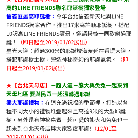
高的LINE FRIENDS聯名耶誕樹獨家登場
信義區最高耶誕樹：
今年台北信義新天地與LINE
FRIENDS獨家合作，推出17米高許願耶誕樹，搭配
10呎高LINE FRIENDS實景，邀請粉絲一同歡樂過耶
誕！
（即日起至2019/01/02展出）
星光大道：超過300米的耶誕燈海漫延在香堤大道，
搭配耶誕樹主樹，營造神秘奇幻的耶誕氣氛。
（即
日起至2019/01/02展出）
★【台北天母店】
－超人氣－熊大與兔兔一起來到
天母地區 要與民眾一起溫馨過耶誕
熊大耶誕禮物：
在這充滿祝福的季節裡，打造以各
種不同大小的禮物堆疊起來且高達9米的大型耶誕
樹，另外還有神祕嘉賓－超可愛的熊大和兔兔也一
起來到台北天母店與大家歡度耶誕!
（12/01至
2019/01/01展出）