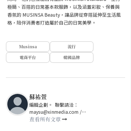
極簡、百搭的日常基本款服飾，以及涵蓋彩妝、保養與
香氛的 MUSINSA Beauty，讓品牌從穿搭延伸至生活風
格，陪伴消費者打造屬於自己的日常美學。
Musinsa
流行
電商平台
韓國品牌
蘇祐萱
編輯企劃。 聯繫請洽：
maysu@xinmedia.com /
may860527@gmail.com
查看所有文章