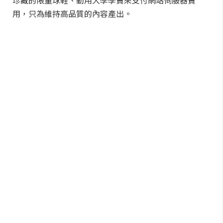
珍藏的限量球鞋、動用大學學費來支付網站伺服器費
用，只為維持高品質的內容產出。