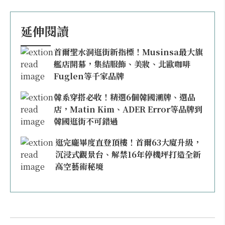
延伸閱讀
首爾聖水洞逛街新指標！Musinsa最大旗
艦店開幕，集結服飾、美妝、北歐咖啡
Fuglen等千家品牌
韓系穿搭必收！精選6個韓國潮牌、選品
店，Matin Kim、ADER Error等品牌到
韓國逛街不可錯過
逛完龐畢度直登頂樓！首爾63大廈升級，
沉浸式觀景台、解禁16年停機坪打造全新
高空藝術秘境