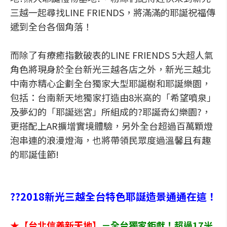
三越一起尋找LINE FRIENDS，將滿滿的耶誕祝福傳
遞到全台各個角落！
而除了有療癒指數破表的LINE FRIENDS 5大超人氣
角色將現身於全台新光三越各店之外，新光三越北
中南亦精心企劃全台獨家大型耶誕樹和耶誕樂園，
包括：台南新天地獨家打造由8米高的「希望噴泉」
及夢幻的「耶誕迷宮」所組成的?耶誕奇幻樂園?，
更搭配上AR擴增實境體驗，另外全台超過百萬顆燈
泡串連的浪漫燈海，也將帶領民眾度過溫馨且有趣
的耶誕佳節!
??2018新光三越全台特色耶誕造景通通在這！
★【台北信義新天地】
－全台獨家鉅獻！超過17米