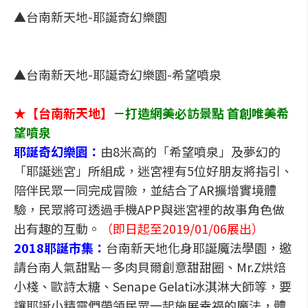
▲台南新天地-耶誕奇幻樂園
▲台南新天地-耶誕奇幻樂園-希望噴泉
★【台南新天地】
－打造網美必訪景點 首創唯美希
望噴泉
耶誕奇幻樂園：
由8米高的「希望噴泉」及夢幻的
「耶誕迷宮」所組成，迷宮裡有5位好朋友將指引、
陪伴民眾一同完成冒險，並結合了AR擴增實境體
驗，民眾將可透過手機APP與迷宮裡的故事角色做
出有趣的互動。
（即日起至2019/01/06展出）
2018耶誕市集：
台南新天地化身耶誕魔法學園，邀
請台南人氣甜點－多肉貝爾創意甜甜圈、Mr.Z烘焙
小棧、歐詩太糖、Senape Gelati冰淇淋大師等，要
讓耶誕小精靈們帶領民眾一起施展幸福的魔法，體