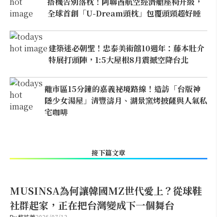
搭機告別落枕！阿聯酋航空經濟艙座椅升級，
全球首創「U-Dream頭枕」包覆頭頸超好睡
建築迷必朝聖！忠泰美術館10週年：藤本壯介
特展打頭陣，1:5大屋根8月震撼空降台北
離市區15分鐘的嘉義祕境路線！造訪「台版神
隱少女湯屋」清豐濤月、湖景窯烤披薩與人氣私
宅咖啡
接下篇文章
MUSINSA為何讓韓國MZ世代愛上？從球鞋
社群起家，正在把台灣變成下一個舞台
By
蘇祐萱
2026/07/13