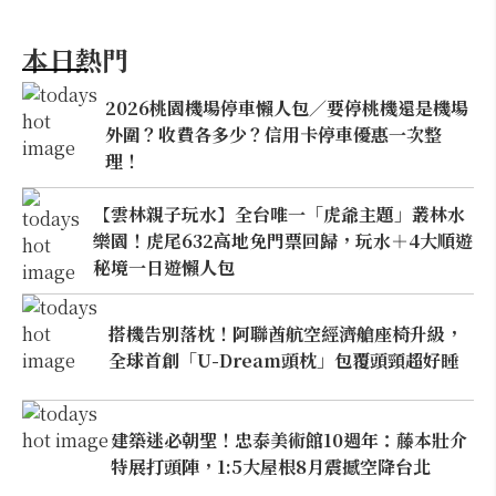
本日熱門
2026桃園機場停車懶人包／要停桃機還是機場
外圍？收費各多少？信用卡停車優惠一次整
理！
【雲林親子玩水】全台唯一「虎爺主題」叢林水
樂園！虎尾632高地免門票回歸，玩水＋4大順遊
秘境一日遊懶人包
搭機告別落枕！阿聯酋航空經濟艙座椅升級，
全球首創「U-Dream頭枕」包覆頭頸超好睡
建築迷必朝聖！忠泰美術館10週年：藤本壯介
特展打頭陣，1:5大屋根8月震撼空降台北