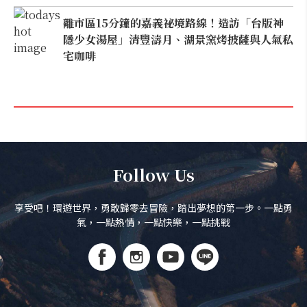
離市區15分鐘的嘉義祕境路線！造訪「台版神
隱少女湯屋」清豐濤月、湖景窯烤披薩與人氣私
宅咖啡
Follow Us
享受吧！環遊世界，勇敢歸零去冒險，踏出夢想的第一步。一點勇
氣，一點熱情，一點快樂，一點挑戰