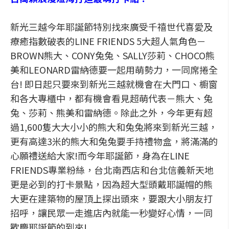
新光三越今年耶誕節特別找來廣受千禧世代喜愛及
療癒指數破表的LINE FRIENDS 5大超人氣角色－
BROWN熊大、CONY兔兔、SALLY莎莉、CHOCO熊
美和LEONARD雷納德要一起用萌勢力，一同席捲全
台! 即日起只要來到新光三越就機會在大門口、櫥窗
和各大專櫃中，都有機會看見超萌代表－熊大、兔
兔、莎莉、熊美和雷納德。除此之外，今年更有超
過1,600隻大大小小的熊大和兔兔將來到新光三越，
更有高達3米的熊大和兔兔要手持禮物盒，將滿滿的
心願禮送給大家!而今年耶誕節，身為在LINE
FRIENDS專業粉絲，台北南西店和台北信義新天地
更是必到的打卡景點，因為超大型頭戴耶誕帽的熊
大更在建築物的屋頂上探出頭來，要跟大小朋友打
招呼，讓民眾一走進店內就能一秒變好心情，一同
歡慶耶誕節的到來!