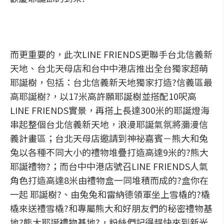
而更重要的，此次LINE FRIENDS更聯手台北信義新
天地、台北天母店和台中中港店推出全台獨家超萌
耶誕樹，包括：台北信義新天地獨家打造?信義區最
高耶誕樹?，以17米高許願耶誕樹並搭配10呎高
LINE FRIENDS實景，再搭上長達300米的耶誕燈海
串起整個台北信義新天地，浪漫耶誕氣氛將瀰漫信
義計畫區；台北天母店邀請到神祕嘉賓－熊大和兔
兔以各種不同大小的禮物堆疊打造高達9米的?熊大
耶誕禮物?；而台中中港店號召LINE FRIENDS人氣
角色打造高達8米由禮物盒一同堆積而成的?盒你在
一起 耶誕樹?、由兔兔和雷納德領軍坐上雪橇的?橇
橇來送禮雪橇?和專屬熊大和好朋友們的秘密禮物基
地?熊大耶誕禮物基地?，粉絲們記得趕快來到新光