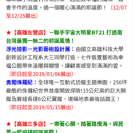
會手作的溫度，過一個暖心滿滿的耶誕節！
（12/07
至12/25展出）
★【高雄左營店】
－聯手宇宙大明星BT21 打造南
台灣最獨一無二的耶誕風情！
浮光掠影－光影藝術設計展：
由國立高雄科技大學
創新設計工程系大三同學打造，七件裝置藝術為幸
福公園帶來溫暖與關懷，讓顧客感受到滿滿的愛。
（即日起至2019/01/06展出）
勇闖侏羅紀：
全球唯一互動式恐龍主題樂園，250坪
最酷的侏儸紀世界首度開放探險!15公尺高的巨大腕
龍及展翅長達6公尺翼龍，堪稱地表最強話題王！
（即日起至2019/05/15展出）
★【高雄三多店】
－帶著心願，踏著路燈海，與民
眾一起迎接耶誕來臨！