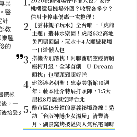
1
.
2026桃園機場停車懶人包／要停
無異
桃機還是機場外圍？收費各多少？
。醫
信用卡停車優惠一次整理！
定計
2
.
【雲林親子玩水】全台唯一「虎爺
部教
主題」叢林水樂園！虎尾632高地
卵巢腫
免門票回歸，玩水＋4大順遊秘境
後的
一日遊懶人包
3
.
搭機告別落枕！阿聯酋航空經濟艙
座椅升級，全球首創「U-Dream
頭枕」包覆頭頸超好睡
4
.
建築迷必朝聖！忠泰美術館10週
年：藤本壯介特展打頭陣，1:5大
醫院檢
屋根8月震撼空降台北
查後，一
5
.
離市區15分鐘的嘉義祕境路線！造
後接受3
訪「台版神隱少女湯屋」清豐濤
月、湖景窯烤披薩與人氣私宅咖啡