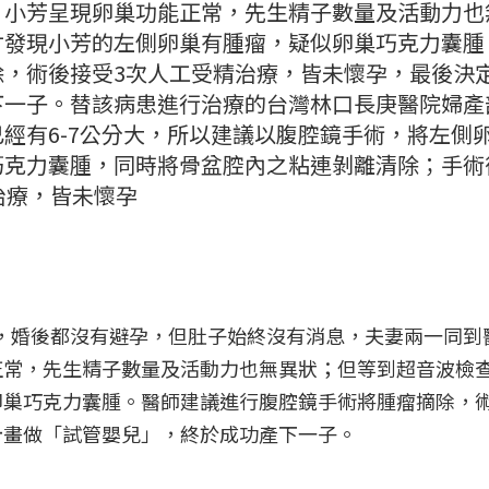
，小芳呈現卵巢功能正常，先生精子數量及活動力也
才發現小芳的左側卵巢有腫瘤，疑似卵巢巧克力囊腫
除，術後接受3次人工受精治療，皆未懷孕，最後決
下一子。替該病患進行治療的台灣林口長庚醫院婦產
經有6-7公分大，所以建議以腹腔鏡手術，將左側
巧克力囊腫，同時將骨盆腔內之粘連剝離清除；手術
治療，皆未懷孕
年多，婚後都沒有避孕，但肚子始終沒有消息，夫妻兩一同到
正常，先生精子數量及活動力也無異狀；但等到超音波檢
巢巧克力囊腫。醫師建議進行腹腔鏡手術將腫瘤摘除，術
計畫做「試管嬰兒」，終於成功產下一子。