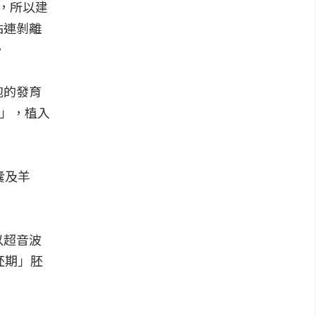
，所以建
粘連剝離
。
泡的發育
期」，植入
囊及羊
以超音波
胚期」胚