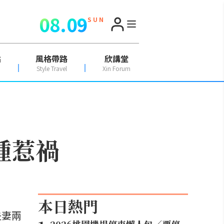
08.09
S U N
點
風格帶路
欣講堂
Style Travel
Xin Forum
腫惹禍
本日熱門
夫妻兩