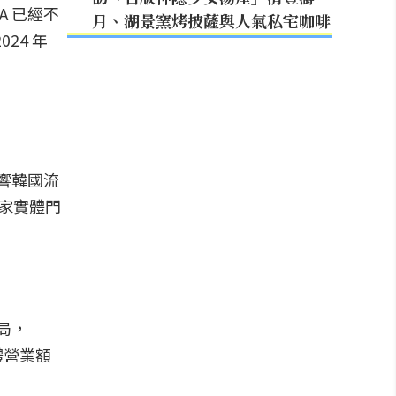
A 已經不
月、湖景窯烤披薩與人氣私宅咖啡
24 年
影響韓國流
 家實體門
局，
體營業額