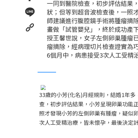
一同到醫院檢查，初步評估結果
狀；但等到超音波檢查後，一照
師建議進行腹腔鏡手術將腫瘤摘
畫做「試管嬰兒」，終於成功產
授王馨世說，女子左側卵巢腫瘤已
瘤摘除，經病理切片檢查證實為
6個月中，病患接受3次人工受精
33歲的小芳(化名)月經規則，結婚1
查，初步評估結果，小芳呈現卵巢功能
照才發現小芳的左側卵巢有腫瘤，疑似卵
次人工受精治療，皆未懷孕，最後決定