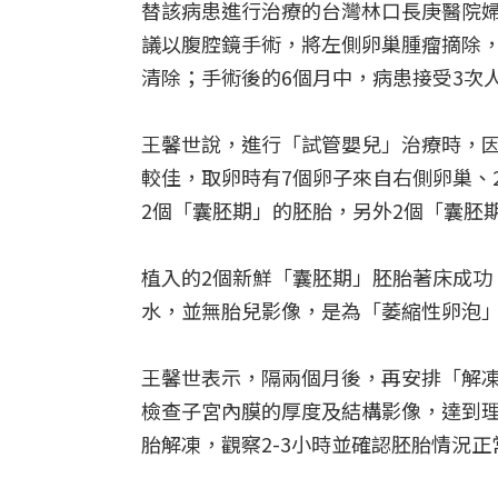
替該病患進行治療的台灣林口長庚醫院婦
議以腹腔鏡手術，將左側卵巢腫瘤摘除
清除；手術後的6個月中，病患接受3次
王馨世說，進行「試管嬰兒」治療時，
較佳，取卵時有7個卵子來自右側卵巢、
2個「囊胚期」的胚胎，另外2個「囊胚
植入的2個新鮮「囊胚期」胚胎著床成功
水，並無胎兒影像，是為「萎縮性卵泡
王馨世表示，隔兩個月後，再安排「解
檢查子宮內膜的厚度及結構影像，達到理
胎解凍，觀察2-3小時並確認胚胎情況