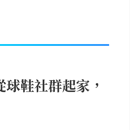
？從球鞋社群起家，