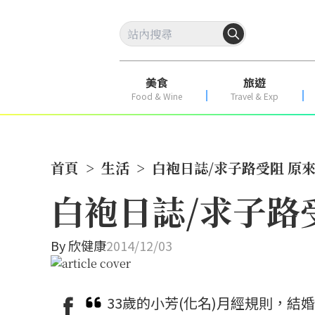
美食
旅遊
Food & Wine
Travel & Exp
首頁
>
生活
>
白袍日誌/求子路受阻 原
白袍日誌/求子路
By
欣健康
2014/12/03
33歲的小芳(化名)月經規則，