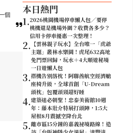
本日熱門
一個
1
.
2026桃園機場停車懶人包／要停
桃機還是機場外圍？收費各多少？
信用卡停車優惠一次整理！
2
.
【雲林親子玩水】全台唯一「虎爺
主題」叢林水樂園！虎尾632高地
免門票回歸，玩水＋4大順遊秘境
一日遊懶人包
3
.
搭機告別落枕！阿聯酋航空經濟艙
座椅升級，全球首創「U-Dream
頭枕」包覆頭頸超好睡
4
.
建築迷必朝聖！忠泰美術館10週
年：藤本壯介特展打頭陣，1:5大
屋根8月震撼空降台北
5
.
離市區15分鐘的嘉義祕境路線！造
訪「台版神隱少女湯屋」清豐濤