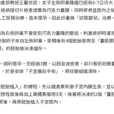
產部教授王馨世說，女子左側卵巢腫瘤已經有6-7公分大
，經病理切片檢查證實為巧克力囊腫，同時將骨盆腔內之
人工受精治療，皆未懷孕，因此計畫做「試管嬰兒」治療
因為右側卵巢不曾受到巧克力囊腫的壓迫，刺激排卵時濾
2個卵子來自左側卵巢，受精後有4個胚胎發育至「囊胚
期」的胚胎做冰凍儲存。
，順利懷孕，但經過3週，以超音波檢查，卻只看到妊娠
」，於是安排「子宮擴刮手術」，將妊娠組織清除。
凍胚胎植入」的療程，先以雌激素刺激子宮內膜生長，並
想程度後再加上黃體素服用5天，接著將冰凍的2個「囊
正常後，再將胚胎植入子宮腔內。