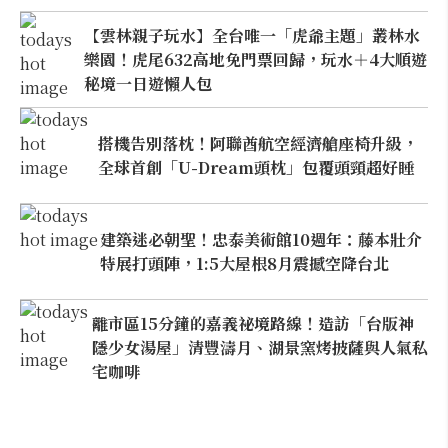
【雲林親子玩水】全台唯一「虎爺主題」叢林水
樂園！虎尾632高地免門票回歸，玩水＋4大順遊
秘境一日遊懶人包
搭機告別落枕！阿聯酋航空經濟艙座椅升級，
全球首創「U-Dream頭枕」包覆頭頸超好睡
建築迷必朝聖！忠泰美術館10週年：藤本壯介
特展打頭陣，1:5大屋根8月震撼空降台北
離市區15分鐘的嘉義祕境路線！造訪「台版神
隱少女湯屋」清豐濤月、湖景窯烤披薩與人氣私
宅咖啡