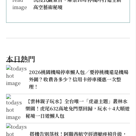
高空藝術秘境
本日熱門
2026桃園機場停車懶人包／要停桃機還是機場
外圍？收費各多少？信用卡停車優惠一次整
理！
【雲林親子玩水】全台唯一「虎爺主題」叢林水
樂園！虎尾632高地免門票回歸，玩水＋4大順遊
秘境一日遊懶人包
搭機告別落枕！阿聯酋航空經濟艙座椅升級，