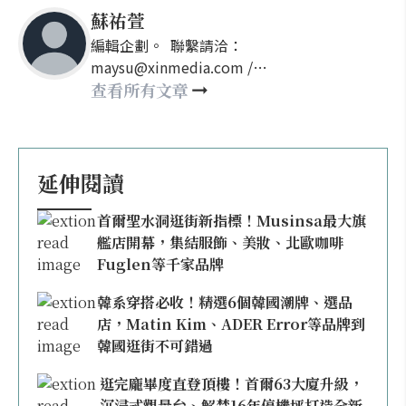
蘇祐萱
編輯企劃。 聯繫請洽：
maysu@xinmedia.com /
may860527@gmail.com
查看所有文章
延伸閱讀
首爾聖水洞逛街新指標！Musinsa最大旗
艦店開幕，集結服飾、美妝、北歐咖啡
Fuglen等千家品牌
韓系穿搭必收！精選6個韓國潮牌、選品
店，Matin Kim、ADER Error等品牌到
韓國逛街不可錯過
逛完龐畢度直登頂樓！首爾63大廈升級，
沉浸式觀景台、解禁16年停機坪打造全新