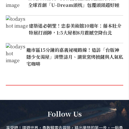
全球首創「U-Dream頭枕」包覆頭頸超好睡
建築迷必朝聖！忠泰美術館10週年：藤本壯介
特展打頭陣，1:5大屋根8月震撼空降台北
離市區15分鐘的嘉義祕境路線！造訪「台版神
隱少女湯屋」清豐濤月、湖景窯烤披薩與人氣私
宅咖啡
Follow Us
享受吧！環遊世界，勇敢歸零去冒險，踏出夢想的第一步。一點勇