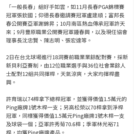
「一般長春」組好手如雲，如11月長春PGA錦標賽
冠軍張欽國；仰德長春邀請賽冠軍盧建順；富邦長
春公開賽亞軍謝錦昇；10月南區熱血傳承冠軍許天
來；9月豐原職業公開賽冠軍鍾春興，以及現任協會
理事長沈忠賢、陳志明、張宏達等。
2日在台北球場進行18洞賽前職業業餘配對賽，採新
新貝利亞賽制，由12位職業選手與36位社會業餘人
士配對12組共同揮桿，天氣涼爽，大家均揮桿盡
興。
許育瑞以74桿拿下總桿冠軍，並獲得價值1.5萬元的
Ping廠牌1號木桿一支；另高松榮以70桿拿到淨桿
冠軍，同樣獲得價值1.5萬元Ping廠牌1號木桿一支
及球袋一個；亞軍許秀菊70.6桿；季軍林光裕71
桿，均獲Ping廠牌產品。