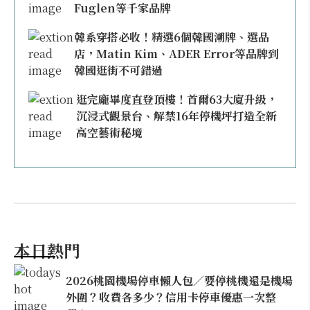
Fuglen等千家品牌
韓系穿搭必收！精選6個韓國潮牌、選品
店，Matin Kim、ADER Error等品牌到
韓國逛街不可錯過
逛完龐畢度直登頂樓！首爾63大廈升級，
沉浸式觀景台、解禁16年停機坪打造全新
高空藝術秘境
本日熱門
2026桃園機場停車懶人包／要停桃機還是機場
外圍？收費各多少？信用卡停車優惠一次整