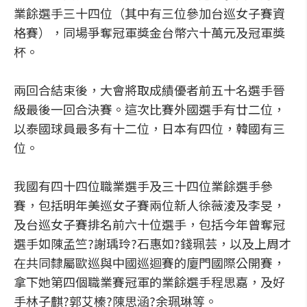
業餘選手三十四位（其中有三位參加台巡女子賽資
格賽），同場爭奪冠軍獎金台幣六十萬元及冠軍獎
杯。
兩回合結束後，大會將取成績優者前五十名選手晉
級最後一回合決賽。這次比賽外國選手有廿二位，
以泰國球員最多有十二位，日本有四位，韓國有三
位。
我國有四十四位職業選手及三十四位業餘選手參
賽，包括明年美巡女子賽兩位新人徐薇淩及李旻，
及台巡女子賽排名前六十位選手，包括今年曾奪冠
選手如陳孟竺?謝瑀玲?石惠如?錢珮芸，以及上周才
在共同隸屬歐巡與中國巡迴賽的廈門國際公開賽，
拿下她第四個職業賽冠軍的業餘選手程思嘉，及好
手林子麒?郭艾榛?陳思涵?余珮琳等。