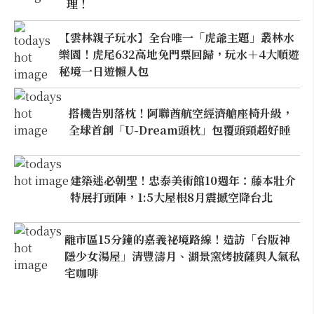
理！
【雲林親子玩水】全台唯一「虎爺主題」叢林水
樂園！虎尾632高地免門票回歸，玩水＋4大順遊
秘境一日遊懶人包
搭機告別落枕！阿聯酋航空經濟艙座椅升級，
全球首創「U-Dream頭枕」包覆頭頸超好睡
建築迷必朝聖！忠泰美術館10週年：藤本壯介
特展打頭陣，1:5大屋根8月震撼空降台北
離市區15分鐘的嘉義祕境路線！造訪「台版神
隱少女湯屋」清豐濤月、湖景窯烤披薩與人氣私
宅咖啡