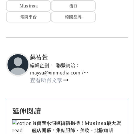
Musinsa
流行
電商平台
韓國品牌
蘇祐萱
編輯企劃。 聯繫請洽：
maysu@xinmedia.com /
may860527@gmail.com
查看所有文章
延伸閱讀
首爾聖水洞逛街新指標！Musinsa最大旗
艦店開幕，集結服飾、美妝、北歐咖啡