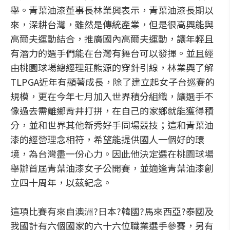
舉。青葉油漆董事長林業興表示，青葉油漆長期以
來，深耕台灣，雖然是傳統產業，但是很高興能與
高爾夫運動結合，推廣國內高爾夫運動，讓年輕且
有潛力的選手們能在台灣有舞台可以發揮。並且經
由桃園球場總經理莊熊源的穿針引線，林業興了解
TLPGA近年有顯著成長，除了建立起女子台巡賽的
規模，更在今年七月加入世界積分組織，讓選手不
像過去需離鄉背井打拼，在自己的家鄉就能獲得積
分，並和世界其他新秀好手同場競技；這和青葉油
漆的經營理念相符，希望能提供國人一個好的環
境，為台灣盡一份心力。因此他決定選在桃園球場
舉辦首屆青葉油漆女子公開賽，並適逢青葉油漆創
立四十周年，以茲紀念。
這項比賽有來自澳洲?日本?韓國?馬來西亞?泰國及
我國計有六個國家的六十六位職業選手參賽，另有