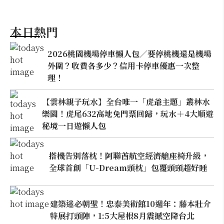
本日熱門
2026桃園機場停車懶人包／要停桃機還是機場
外圍？收費各多少？信用卡停車優惠一次整
理！
【雲林親子玩水】全台唯一「虎爺主題」叢林水
樂園！虎尾632高地免門票回歸，玩水＋4大順遊
秘境一日遊懶人包
搭機告別落枕！阿聯酋航空經濟艙座椅升級，
全球首創「U-Dream頭枕」包覆頭頸超好睡
建築迷必朝聖！忠泰美術館10週年：藤本壯介
特展打頭陣，1:5大屋根8月震撼空降台北