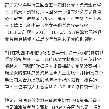
高爾夫球場舉行三回合五十四洞比賽，總獎金台幣
三百萬元，預計有六個國家一百位中外女將參賽角
逐，冠軍可得獎金台幣六十萬元，亞軍獎金三十萬
元；這項比賽也是台灣女子職業高爾夫協會
（TLPGA）明年2015年 TLPGA Tour台灣女子巡迴
賽會員資格賽，並是今年台巡女子賽的封關賽。
2日在桃園球場進行記者會與一回合十八洞的賽前職
業業餘配對賽，有十九位職業女將與六十三位社會
業餘人士同場配對揮桿。比賽採新史克蘭波賽制，
職業女將張瑄屏與業餘社會人士山地守?林尚愷及李
明澐四人合力以低於標準桿十桿的62桿，獲得冠
軍，三位業餘人士各獲MIZUNO JPX 球桿袋一個。
這是青葉油漆首次冠名贊助主辦女子職業高球賽，
也是油漆業者首次贊助TLPGA，在國內也是一項創