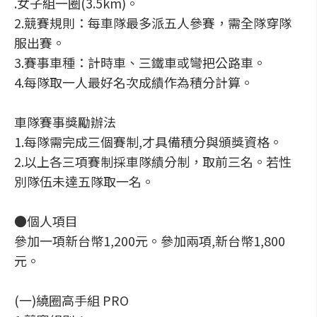
.女子組一圈(3.5km)。
2.競賽規則：每車隊最多派五人參賽，需全隊穿隊
服出賽。
3.賽事車種：計時車、三鐵車或彎把公路車。
4.每隊取一人最好名次成績作為積分計算。
車隊賽事獎勵辦法
1.每隊需完成三個賽制,才具備積分與頒獎資格。
2.以上各三項賽制採車隊績分制，取前三名。若性
別隊伍未達五隊取一名。
●個人項目
參加一項新台幣1,200元。參加兩項,新台幣1,800
元。
(一)繞圈高手組 PRO