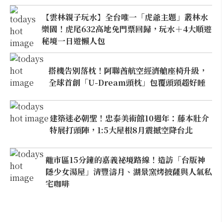
【雲林親子玩水】全台唯一「虎爺主題」叢林水
樂園！虎尾632高地免門票回歸，玩水＋4大順遊
秘境一日遊懶人包
搭機告別落枕！阿聯酋航空經濟艙座椅升級，
全球首創「U-Dream頭枕」包覆頭頸超好睡
建築迷必朝聖！忠泰美術館10週年：藤本壯介
特展打頭陣，1:5大屋根8月震撼空降台北
離市區15分鐘的嘉義祕境路線！造訪「台版神
隱少女湯屋」清豐濤月、湖景窯烤披薩與人氣私
宅咖啡