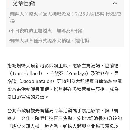
文章目錄
蜘蛛人×煙火×無人機燈光秀：7/25與8/15晚上8點登
場
平日夜晚的主題煙火 加碼為8分鐘
蜘蛛人以各種形式現身大稻埕、迪化街
搭配蜘蛛人最新電影即將上映，電影主角湯姆．霍蘭德
（Tom Holland）、千黛亞（Zendaya）及雅各布．貝
塔隆（Jacob Batalon）更特別為大稻埕夏日節錄製專屬
影片為活動暖身宣傳，影片將在多種管道中亮相，成為
夏日節宣傳的彩蛋。
台北市政府觀光傳播局今年活動攜手索尼影業，與「蜘
蛛人」合作，跨界打造夏日焦點，安排2場總長20分鐘的
「煙火×無人機」燈光秀，蜘蛛人將與台北城市意象以