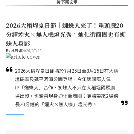
接下篇文章
2026大稻埕夏日節｜蜘蛛人來了！重頭戲20
分鐘煙火×無人機燈光秀，迪化街商圈也有蜘
蛛人身影
By
林芳如
2026/07/08
2026大稻埕夏日節將於7月25日至8月15日在大稻
埕碼頭及延平河濱公園登場，今年與國際人氣
IP「蜘蛛人」合作，蜘蛛人不只在大稻埕碼頭廣
場出沒，也驚喜現身迪化街商圈；更將帶來2場總
長20分鐘的「煙火×無人機」燈光秀。