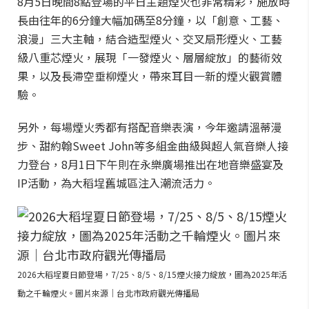
8月5日晚間8點登場的平日主題煙火也非常精彩，施放時
長由往年的6分鐘大幅加碼至8分鐘，以「創意、工藝、
浪漫」三大主軸，結合造型煙火、交叉扇形煙火、工藝
級八重芯煙火，展現「一發煙火、層層綻放」的藝術效
果，以及長滯空垂柳煙火，帶來耳目一新的煙火觀賞體
驗。
另外，每場煙火秀都有搭配音樂表演，今年邀請溫蒂漫
步、甜約翰Sweet John等多組金曲級與超人氣音樂人接
力登台，8月1日下午則在永樂廣場推出在地音樂盛宴及
IP活動，為大稻埕舊城區注入潮流活力。
2026大稻埕夏日節登場，7/25、8/5、8/15煙火接力綻放，圖為2025年活
動之千輪煙火。圖片來源｜台北市政府觀光傳播局