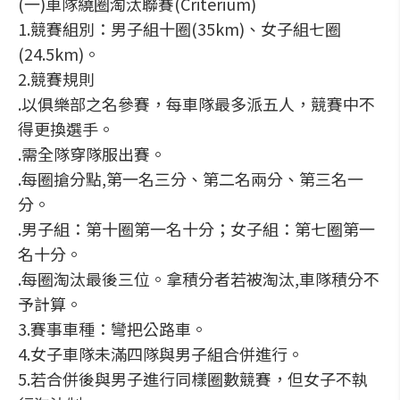
(一)車隊繞圈淘汰聯賽(Criterium)
1.競賽組別：男子組十圈(35km)、女子組七圈
(24.5km)。
2.競賽規則
.以俱樂部之名參賽，每車隊最多派五人，競賽中不
得更換選手。
.需全隊穿隊服出賽。
.每圈搶分點,第一名三分、第二名兩分、第三名一
分。
.男子組：第十圈第一名十分；女子組：第七圈第一
名十分。
.每圈淘汰最後三位。拿積分者若被淘汰,車隊積分不
予計算。
3.賽事車種：彎把公路車。
4.女子車隊未滿四隊與男子組合併進行。
5.若合併後與男子進行同樣圈數競賽，但女子不執