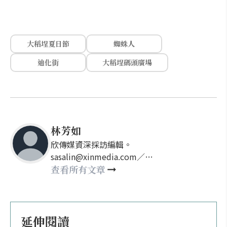
大稻埕夏日節
蜘蛛人
迪化街
大稻埕碼頭廣場
林芳如
欣傳媒資深採訪編輯。
sasalin@xinmedia.com／
happy21917@gmail.com
查看所有文章
延伸閱讀