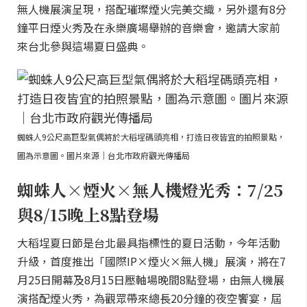
無人機展演呈現，搭配璀璨煙火完美交織，另外還有8分
鐘平日煙火秀及在永樂廣場舉辦的音樂會，邀請大家前
來台北參與這場夏日盛典。
蜘蛛人9公尺高巨型氣偶將於大稻埕碼頭亮相，打造日夜皆宜的拍照景點，
圖為示意圖。圖片來源｜台北市政府觀光傳播局
蜘蛛人×煙火×無人機燈光秀：7/25
與8/15晚上8點登場
大稻埕夏日節是台北最具指標性的夏日活動，今年活動
升級，首度推出「國際IP×煙火×無人機」展演，將在7
月25日開幕及8月15日壓軸場晚間8點登場，由無人機展
演搭配煙火秀，為觀眾帶來總長20分鐘的夜空饗宴，屆