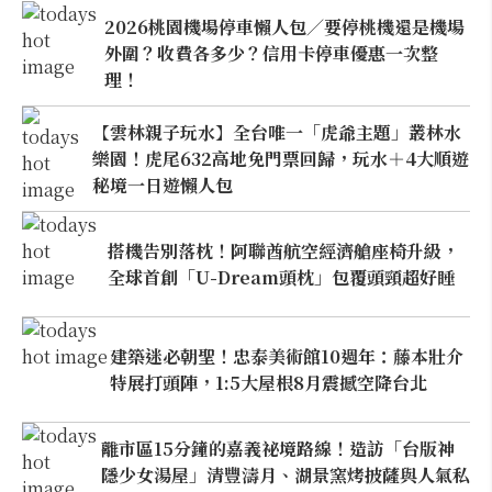
2026桃園機場停車懶人包／要停桃機還是機場
外圍？收費各多少？信用卡停車優惠一次整
理！
【雲林親子玩水】全台唯一「虎爺主題」叢林水
樂園！虎尾632高地免門票回歸，玩水＋4大順遊
秘境一日遊懶人包
搭機告別落枕！阿聯酋航空經濟艙座椅升級，
全球首創「U-Dream頭枕」包覆頭頸超好睡
建築迷必朝聖！忠泰美術館10週年：藤本壯介
特展打頭陣，1:5大屋根8月震撼空降台北
離市區15分鐘的嘉義祕境路線！造訪「台版神
隱少女湯屋」清豐濤月、湖景窯烤披薩與人氣私