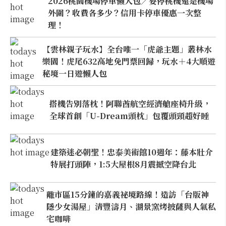
2026桃園機場停車懶人包／要停桃機還是機場
外圍？收費各多少？信用卡停車優惠一次整
理！
【雲林親子玩水】全台唯一「虎爺主題」叢林水
樂園！虎尾632高地免門票回歸，玩水＋4大順遊
秘境一日遊懶人包
搭機告別落枕！阿聯酋航空經濟艙座椅升級，
全球首創「U-Dream頭枕」包覆頭頸超好睡
建築迷必朝聖！忠泰美術館10週年：藤本壯介
特展打頭陣，1:5大屋根8月震撼空降台北
離市區15分鐘的嘉義祕境路線！造訪「台版神
隱少女湯屋」清豐濤月、湖景窯烤披薩與人氣私
宅咖啡