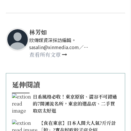
林芳如
欣傳媒資深採訪編輯。
sasalin@xinmedia.com／
happy21917@gmail.com
查看所有文章
延伸閱讀
日系風格必收！東京原宿、澀谷不可錯過
的7間潮流名所，東京的選品店、二手買
取店太好逛
【食在東京】日本人間大人氣?斤斤計
「餃」?實在好吃餃子店介紹