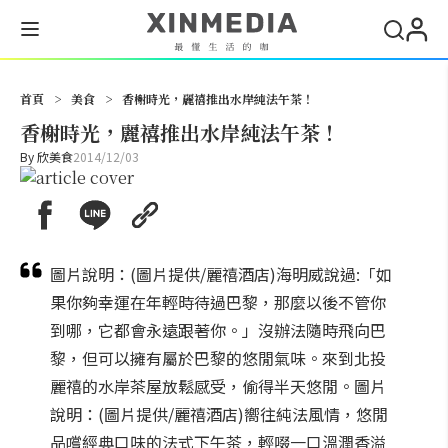
搜尋
首頁
>
美食
>
香榭時光，麗禧推出水岸純法午茶！
香榭時光，麗禧推出水岸純法午茶！
By
欣美食
2014/12/03
圖片說明：(圖片提供/麗禧酒店)海明威說過:「如
果你夠幸運在年輕時待過巴黎，那麼以後不管你
到哪，它都會永遠跟著你。」沒辦法隨時飛向巴
黎，但可以擁有屬於巴黎的悠閒氣味。來到北投
麗禧的水岸茶屋放鬆感受，偷得半天悠閒。圖片
說明：(圖片提供/麗禧酒店)嚮往純法風情，悠閒
品嚐經典口味的法式下午茶，輕啜一口溫潤香溢