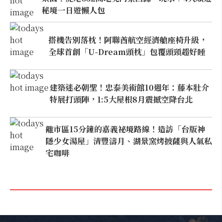
秘境一日遊懶人包
搭機告別落枕！阿聯酋航空經濟艙座椅升級，
全球首創「U-Dream頭枕」包覆頭頸超好睡
建築迷必朝聖！忠泰美術館10週年：藤本壯介
特展打頭陣，1:5大屋根8月震撼空降台北
離市區15分鐘的嘉義祕境路線！造訪「台版神
隱少女湯屋」清豐濤月、湖景窯烤披薩與人氣私
宅咖啡