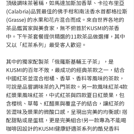
頂級調味茶著稱，如馬達加斯加香草、卡拉布里亞
(Calabria)品質最佳的佛手柑和南法香水首都格拉斯
(Grasse) 的水果和花卉混合而成。來自世界各地的
茶品鑑賞家與美食家，無不俯首於KUSMI的茶香
中。下午茶套餐提供精選的11款茶品做選擇，其中
又以「紅茶系列」最受客人歡迎。
其中的獨家配製茶「俄羅斯基輔王子茶」，是
KUSMI的百年不敗，最成功的經典茶款之一，結合
中國紅茶並混合柑橘、香草、香料等風味的茶款，
可說是品嘗調味茶的入門茶款。另一款風味紅茶4款
紅漿果風味紅茶，中式紅茶與四款夏日紅漿果，包
含櫻桃、草莓、紅醋栗與覆盆子的結合，讓紅茶的
苦澀味及漿果的微酸口感，呈現出完美的均衡感! 搭
配甜點或是蛋糕，更是完美組合!另一款專為不能喝
咖啡因設計的KUSMI健康舒適茶系列的酷兒香料