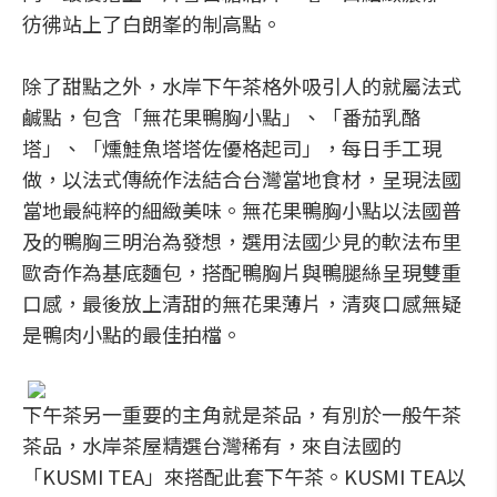
彷彿站上了白朗峯的制高點。
除了甜點之外，水岸下午茶格外吸引人的就屬法式
鹹點，包含「無花果鴨胸小點」、「番茄乳酪
塔」、「燻鮭魚塔塔佐優格起司」，每日手工現
做，以法式傳統作法結合台灣當地食材，呈現法國
當地最純粹的細緻美味。無花果鴨胸小點以法國普
及的鴨胸三明治為發想，選用法國少見的軟法布里
歐奇作為基底麵包，搭配鴨胸片與鴨腿絲呈現雙重
口感，最後放上清甜的無花果薄片，清爽口感無疑
是鴨肉小點的最佳拍檔。
下午茶另一重要的主角就是茶品，有別於一般午茶
茶品，水岸茶屋精選台灣稀有，來自法國的
「KUSMI TEA」來搭配此套下午茶。KUSMI TEA以