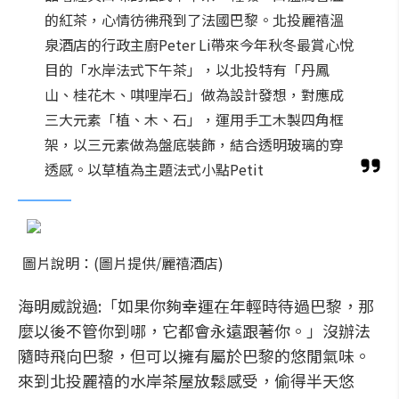
的紅茶，心情彷彿飛到了法國巴黎。北投麗禧溫
泉酒店的行政主廚Peter Li帶來今年秋冬最賞心悅
目的「水岸法式下午茶」，以北投特有「丹鳳
山、桂花木、唭哩岸石」做為設計發想，對應成
三大元素「植、木、石」，運用手工木製四角框
架，以三元素做為盤底裝飾，結合透明玻璃的穿
透感。以草植為主題法式小點Petit
圖片說明：(圖片提供/麗禧酒店)
海明威說過:「如果你夠幸運在年輕時待過巴黎，那
麼以後不管你到哪，它都會永遠跟著你。」沒辦法
隨時飛向巴黎，但可以擁有屬於巴黎的悠閒氣味。
來到北投麗禧的水岸茶屋放鬆感受，偷得半天悠