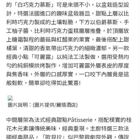
的「白巧克力慕斯」可是來頭不小，以盆栽造型設
計，特選法國進口的趣味盆栽器皿，甜點上層以比
利時巧克力製成的土壤鬆脆，下方以伯爵慕斯、手
工柚子醬、比利時巧克力蛋糕層層推疊，於頂層放
上糖霜製程的蘑菇與紅醋栗的果實，最後搭配上甜
橘葉，清甜的香氣帶出巧克力的細緻濃郁。另一款
經典小點「可麗露」以純法工法製做，選用受熱均
勻的純銅模烘烤製作，增加可麗露外層表皮的厚度
與焦香味，外層的口感厚實，一口咬下內層竟是這
般鬆軟，簡單卻吃得如此驚喜!
圖片說明：(圖片提供/麗禧酒店)
中間層架為法式經典甜點Pâtisserie，搭配樸實的桂
花木元素讓傳統美味，經典重現。主廚特選三款法
國經典甜品，「歐貝拉」似巴黎歌劇院外觀，傳說