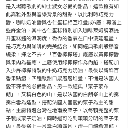
是入場聽歌劇的紳士淑女必備的甜品，這款擁有如
此高雅外型與音樂背景的甜點，以比利時巧克力
醬、咖啡奶油醬與杏仁蛋糕相互堆疊成6層，再灑上
些許金泊，其中杏仁蛋糕特別加入咖啡萊姆調酒提
升蛋糕體的濕潤度，微微的香氣在口中漫延迴盪，
是巧克力與咖啡的完美結合，如同經典歌劇般餘音
繞梁，揮之不去。「百香檸檬塔」底層以黃檸檬醬
與果肉為基底，上層使用綠檸檬作為內餡，搭配加
入少許檸檬特製的牛奶巧克力奶油，最後以新鮮百
香果點綴，四種酸甜口感層層堆疊，不愧是法國人
愛不釋手的必備甜品。另一款經典「栗子蒙布
朗」，又稱白色的山，是以法國的白朗峯山上的靄
靄白雪為造型，搭配法國人喜愛的栗子為主的甜
點。主廚特選台灣在地南投栗子，以每顆完整的栗
子製成栗子奶油，同時還可吃到顆顆分明的栗子果
肉，最後搭上一片雪白糖霜片，嚐一口細緻濃郁，