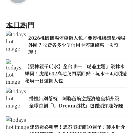
本日熱門
2026桃園機場停車懶人包／要停桃機還是機場
外圍？收費各多少？信用卡停車優惠一次整
理！
【雲林親子玩水】全台唯一「虎爺主題」叢林水
樂園！虎尾632高地免門票回歸，玩水＋4大順遊
秘境一日遊懶人包
搭機告別落枕！阿聯酋航空經濟艙座椅升級，
全球首創「U-Dream頭枕」包覆頭頸超好睡
建築迷必朝聖！忠泰美術館10週年：藤本壯介