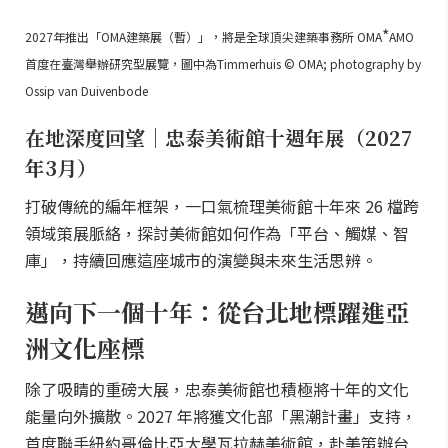
*
2027年推出「OMA建築展（暫）」，將是全球頂尖建築事務所 OMA
AMO
首度在臺灣舉辦研究型展覽，圖中為Timmerhuis © OMA; photography by
Ossip van Duivenbode
在地深度回望｜忠泰美術館十週年展（2027
年3月）
打破傳統的編年框架，一口氣梳理美術館十年來 26 檔跨
領域策展脈絡，探討美術館如何作為「平台、觸媒、智
庫」，持續回應這座城市的演變與未來生活思辨。
邁向下一個十年：從台北地標躍進亞
洲文化座標
除了吸睛的重磅大展，忠泰美術館也積極將十年的文化
能量向外擴散。2027 年將獲文化部「黑潮計畫」支持，
首度聯手紐約哥倫比亞大學瓦拉赫美術館，赴美策辦台