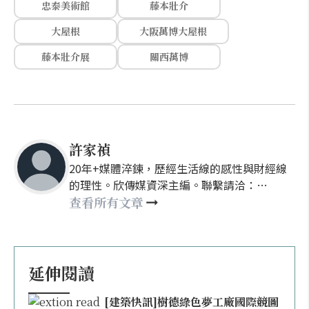
忠泰美術館
藤本壯介
大屋根
大阪萬博大屋根
藤本壯介展
關西萬博
許家禎
20年+媒體淬鍊，歷經生活線的感性與財經線
的理性。欣傳媒資深主編。聯繫請洽：
nellyhsu@xinmedia.com
查看所有文章
延伸閱讀
[建築快訊]樹德綠色夢工廠國際競圖