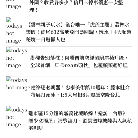
外圍？收費各多少？信用卡停車優惠一次整
理！
【雲林親子玩水】全台唯一「虎爺主題」叢林水
樂園！虎尾632高地免門票回歸，玩水＋4大順遊
秘境一日遊懶人包
搭機告別落枕！阿聯酋航空經濟艙座椅升級，
全球首創「U-Dream頭枕」包覆頭頸超好睡
建築迷必朝聖！忠泰美術館10週年：藤本壯介
特展打頭陣，1:5大屋根8月震撼空降台北
離市區15分鐘的嘉義祕境路線！造訪「台版神
隱少女湯屋」清豐濤月、湖景窯烤披薩與人氣私
宅咖啡