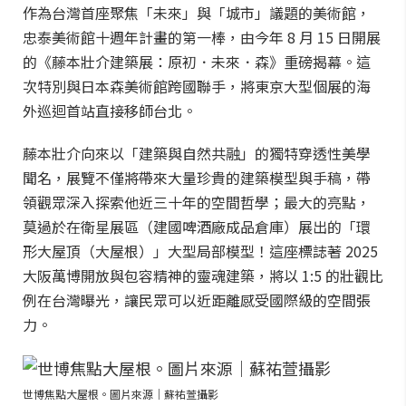
作為台灣首座聚焦「未來」與「城市」議題的美術館，
忠泰美術館十週年計畫的第一棒，由今年 8 月 15 日開展
的《藤本壯介建築展：原初．未來．森》重磅揭幕。這
次特別與日本森美術館跨國聯手，將東京大型個展的海
外巡迴首站直接移師台北。
藤本壯介向來以「建築與自然共融」的獨特穿透性美學
聞名，展覽不僅將帶來大量珍貴的建築模型與手稿，帶
領觀眾深入探索他近三十年的空間哲學；最大的亮點，
莫過於在衛星展區（建國啤酒廠成品倉庫）展出的「環
形大屋頂（大屋根）」大型局部模型！這座標誌著 2025
大阪萬博開放與包容精神的靈魂建築，將以 1:5 的壯觀比
例在台灣曝光，讓民眾可以近距離感受國際級的空間張
力。
世博焦點大屋根。圖片來源｜蘇祐萱攝影