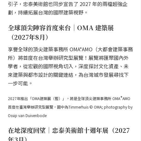
引子，忠泰美術館也同步宣告了 2027 年的兩檔超強企
劃，持續拓展台灣的國際建築視野。
全球頂尖陣容首度來台｜OMA 建築展
（2027年8月）
享譽全球的頂尖建築事務所 OMA*AMO（大都會建築事務
所）將首度在台灣舉辦研究型展覽！展覽將匯聚國內外
學者，從宏觀的國際視角切入，深度探討文化資產、未
來建築與都市設計的關鍵連結，為台灣城市發展尋找下
一步可能。
*
2027年推出「OMA建築展（暫）」，將是全球頂尖建築事務所 OMA
AMO
首度在臺灣舉辦研究型展覽，圖中為Timmerhuis © OMA; photography by
Ossip van Duivenbode
在地深度回望｜忠泰美術館十週年展（2027
年3月）