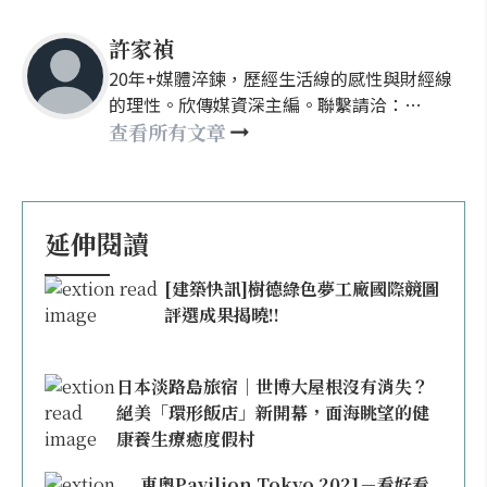
許家禎
20年+媒體淬鍊，歷經生活線的感性與財經線
的理性。欣傳媒資深主編。聯繫請洽：
nellyhsu@xinmedia.com
查看所有文章
延伸閱讀
[建築快訊]樹德綠色夢工廠國際競圖
評選成果揭曉!!
日本淡路島旅宿｜世博大屋根沒有消失？
絕美「環形飯店」新開幕，面海眺望的健
康養生療癒度假村
東奧Pavilion Tokyo 2021－看好看