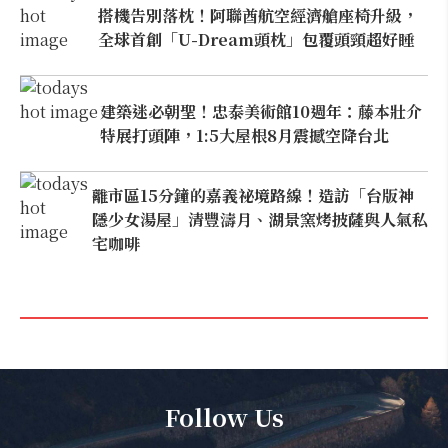
搭機告別落枕！阿聯酋航空經濟艙座椅升級，
全球首創「U-Dream頭枕」包覆頭頸超好睡
建築迷必朝聖！忠泰美術館10週年：藤本壯介
特展打頭陣，1:5大屋根8月震撼空降台北
離市區15分鐘的嘉義祕境路線！造訪「台版神
隱少女湯屋」清豐濤月、湖景窯烤披薩與人氣私
宅咖啡
Follow Us