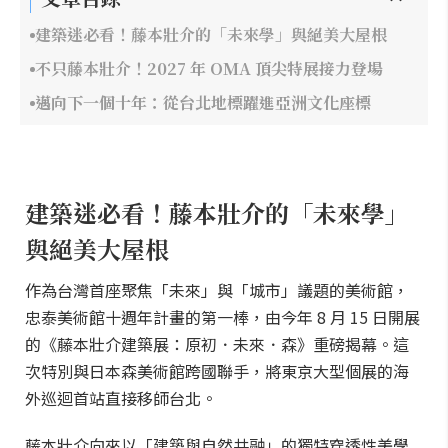
建築迷必看！藤本壯介的「未來學」與絕美大屋根
不只藤本壯介！2027 年 OMA 頂尖特展接力登場
邁向下一個十年：從台北地標躍進亞洲文化座標
建築迷必看！藤本壯介的「未來學」
與絕美大屋根
作為台灣首座聚焦「未來」與「城市」議題的美術館，
忠泰美術館十週年計畫的第一棒，由今年 8 月 15 日開展
的《藤本壯介建築展：原初．未來．森》重磅揭幕。這
次特別與日本森美術館跨國聯手，將東京大型個展的海
外巡迴首站直接移師台北。
藤本壯介向來以「建築與自然共融」的獨特穿透性美學