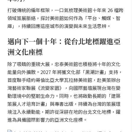
打破傳統的編年框架，一口氣梳理美術館十年來 26 檔跨
領域策展脈絡，探討美術館如何作為「平台、觸媒、智
庫」，持續回應這座城市的演變與未來生活思辨。
邁向下一個十年：從台北地標躍進亞
洲文化座標
除了吸睛的重磅大展，忠泰美術館也積極將十年的文化
能量向外擴散。2027 年將獲文化部「黑潮計畫」支持，
首度聯手紐約哥倫比亞大學瓦拉赫美術館，赴美策辦台
灣藝術家聯展《流變家園》，向國際藝壇展現台灣在變
動環境中的堅韌生命力。同時，也將啟動長期的「建築
策展人才培育計畫」與專書出版，持續為台灣的策展環
境注入永續動能，期許從深耕在地的台北文化地標，躍
進為具備國際影響力的亞洲文化座標。