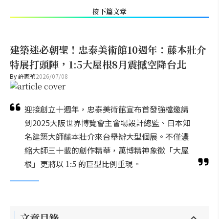
接下篇文章
建築迷必朝聖！忠泰美術館10週年：藤本壯介
特展打頭陣，1:5大屋根8月震撼空降台北
By
許家禎
2026/07/08
迎接創立十週年，忠泰美術館宣布首發強檔邀請
到2025大阪世界博覽會主會場設計總監、日本知
名建築大師藤本壯介來台舉辦大型個展。不僅濃
縮大師三十載的創作精華，萬博精神象徵「大屋
根」更將以 1:5 的巨型比例重現。
文章目錄