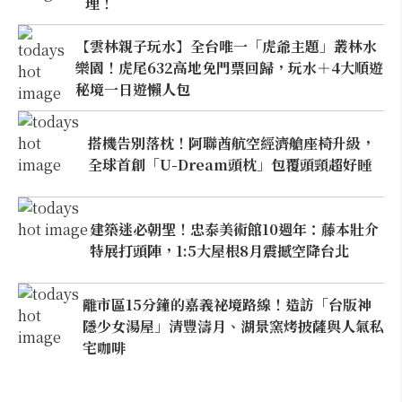
理！
【雲林親子玩水】全台唯一「虎爺主題」叢林水
樂園！虎尾632高地免門票回歸，玩水＋4大順遊
秘境一日遊懶人包
搭機告別落枕！阿聯酋航空經濟艙座椅升級，
全球首創「U-Dream頭枕」包覆頭頸超好睡
建築迷必朝聖！忠泰美術館10週年：藤本壯介
特展打頭陣，1:5大屋根8月震撼空降台北
離市區15分鐘的嘉義祕境路線！造訪「台版神
隱少女湯屋」清豐濤月、湖景窯烤披薩與人氣私
宅咖啡