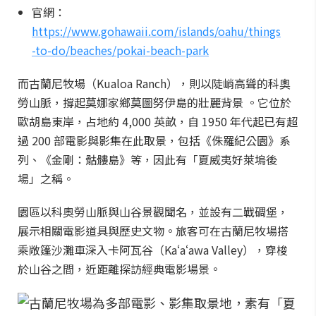
官網：
https://www.gohawaii.com/islands/oahu/things
-to-do/beaches/pokai-beach-park
而古蘭尼牧場（Kualoa Ranch），則以陡峭高聳的科奧
勞山脈，撐起莫娜家鄉莫圖努伊島的壯麗背景 。它位於
歐胡島東岸，占地約 4,000 英畝，自 1950 年代起已有超
過 200 部電影與影集在此取景，包括《侏羅紀公園》系
列、《金剛：骷髏島》等，因此有「夏威夷好萊塢後
場」之稱。
園區以科奧勞山脈與山谷景觀聞名，並設有二戰碉堡，
展示相關電影道具與歷史文物。旅客可在古蘭尼牧場搭
乘敞篷沙灘車深入卡阿瓦谷（Kaʻaʻawa Valley），穿梭
於山谷之間，近距離探訪經典電影場景。