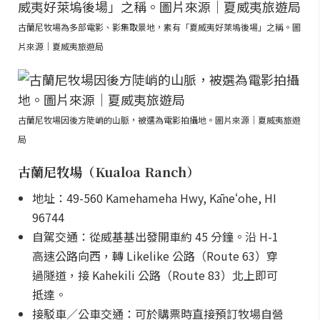
古蘭尼牧場為多部電影、影集取景地，素有「夏威夷好萊塢後場」之稱。圖
片來源｜夏威夷旅遊局
古蘭尼牧場因後方陡峭的山脈，被選為電影拍攝地。圖片來源｜夏威夷旅遊
局
古蘭尼牧場（Kualoa Ranch）
地址：49-560 Kamehameha Hwy, Kāneʻohe, HI
96744
自駕交通：從威基基出發開車約 45 分鐘。沿 H-1
高速公路向西，轉 Likelike 公路（Route 63）穿
過隧道，接 Kahekili 公路（Route 83）北上即可
抵達。
接駁車／公車交通：可於購票時直接預訂牧場自營