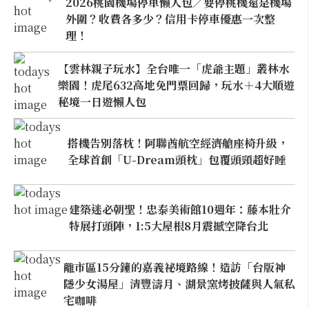
2026桃園機場停車懶人包／要停桃機還是機場
外圍？收費各多少？信用卡停車優惠一次整
理！
【雲林親子玩水】全台唯一「虎爺主題」叢林水
樂園！虎尾632高地免門票回歸，玩水＋4大順遊
秘境一日遊懶人包
搭機告別落枕！阿聯酋航空經濟艙座椅升級，
全球首創「U-Dream頭枕」包覆頭頸超好睡
建築迷必朝聖！忠泰美術館10週年：藤本壯介
特展打頭陣，1:5大屋根8月震撼空降台北
離市區15分鐘的嘉義祕境路線！造訪「台版神
隱少女湯屋」清豐濤月、湖景窯烤披薩與人氣私
宅咖啡