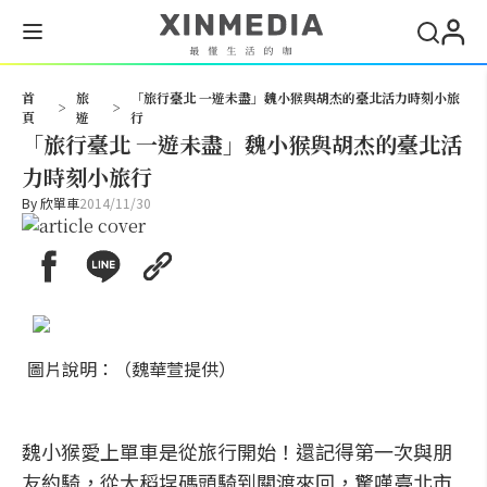
搜尋
首
旅
「旅行臺北 一遊未盡」魏小猴與胡杰的臺北活力時刻小旅
>
>
頁
遊
行
「旅行臺北 一遊未盡」魏小猴與胡杰的臺北活
力時刻小旅行
By
欣單車
2014/11/30
圖片說明：（魏華萱提供）
魏小猴愛上單車是從旅行開始！還記得第一次與朋
友約騎，從大稻埕碼頭騎到關渡來回，驚嘆臺北市