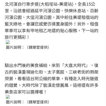
北河濱自行車步道(大稻埕站-美堤站)，全長15公
里，沿途會經過延平河濱公園、快樂休息站、百齡
河濱公園、大佳河濱公園，其中前往美堤租借站的
藍天綠地，會讓您感覺彷彿置身國外！另外，租借
單車可以享有甲地租乙地還的貼心服務，下一站的
旅行更精彩！
圖片說明：（魏華萱提供）
騎出水門後的美食補給，來到「大直大時代」，復
古的裝潢重現迪化街、太子賓館、三峽老街的熱鬧
榮景，看看這台阿公級的單車，有種走入時光隧道
的錯覺，大時代除了裝潢走懷舊風，這裡還有許多
美食店家可以選擇喔！
圖片說明：（魏華萱提供）