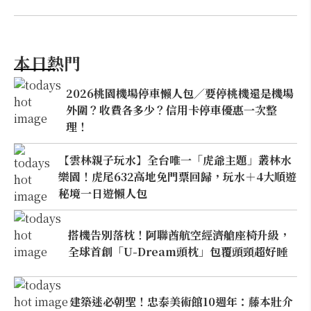
本日熱門
2026桃園機場停車懶人包／要停桃機還是機場
外圍？收費各多少？信用卡停車優惠一次整
理！
【雲林親子玩水】全台唯一「虎爺主題」叢林水
樂園！虎尾632高地免門票回歸，玩水＋4大順遊
秘境一日遊懶人包
搭機告別落枕！阿聯酋航空經濟艙座椅升級，
全球首創「U-Dream頭枕」包覆頭頸超好睡
建築迷必朝聖！忠泰美術館10週年：藤本壯介