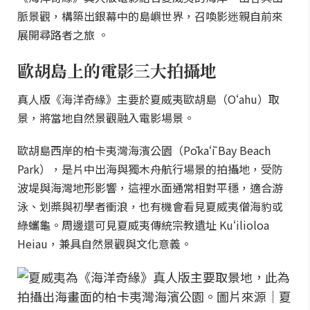
脈景觀，構築出銀幕中的島嶼世界，召喚影迷親自前來
展開尋路者之旅 。
歐胡島上的電影三大拍攝地
真人版《海洋奇緣》主要於夏威夷歐胡島（Oʻahu）取
景，將當地自然景觀融入電影場景。
歐胡島西岸的柏卡夷灣海濱公園（Pōkaʻī Bay Beach
Park），是片中出海與獨木舟航行場景的拍攝地，受防
波堤與海灣地形影響，這裡水面通常相對平穩，適合游
泳、划槳與初學者衝浪，也有機會看見夏威夷僧海豹或
綠蠵龜。周邊還可見夏威夷傳統宗教遺址 Kuʻilioloa
Heiau，兼具自然景觀與文化意義。