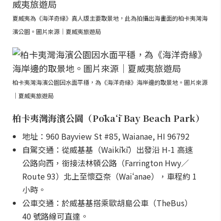
夏威夷為《海洋奇緣》真人版主要取景地，此為拍攝出海畫面的柏卡夷灣海
濱公園。圖片來源｜夏威夷旅遊局
柏卡夷灣海濱公園因水面平穩，為《海洋奇緣》海岸邊的取景地。圖片來源
｜夏威夷旅遊局
柏卡夷灣海濱公園（Pōkaʻī Bay Beach Park）
地址：960 Bayview St #85, Waianae, HI 96792
自駕交通：從威基基（Waikīkī）出發沿 H-1 高速
公路向西，銜接法林頓公路（Farrington Hwy／
Route 93）北上至懷亞奈（Waiʻanae），車程約 1
小時。
公車交通：於威基基搭乘歐胡島公車（TheBus）
40 號路線可直達。