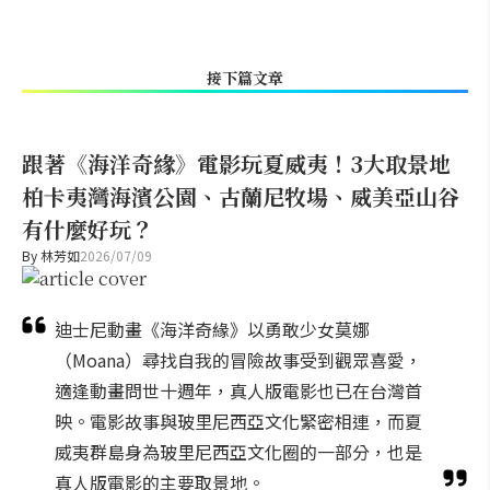
接下篇文章
跟著《海洋奇緣》電影玩夏威夷！3大取景地
柏卡夷灣海濱公園、古蘭尼牧場、威美亞山谷
有什麼好玩？
By
林芳如
2026/07/09
迪士尼動畫《海洋奇緣》以勇敢少女莫娜
（Moana）尋找自我的冒險故事受到觀眾喜愛，
適逢動畫問世十週年，真人版電影也已在台灣首
映。電影故事與玻里尼西亞文化緊密相連，而夏
威夷群島身為玻里尼西亞文化圈的一部分，也是
真人版電影的主要取景地。