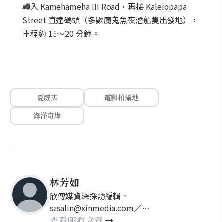
轉入 Kamehameha III Road，再接 Kaleiopapa
Street 直達碼頭（多數魔鬼魚夜潛船隻出發地），
車程約 15～20 分鐘。
夏威夷
電影拍攝地
海洋奇緣
林芳如
欣傳媒資深採訪編輯。
sasalin@xinmedia.com／
happy21917@gmail.com
查看所有文章