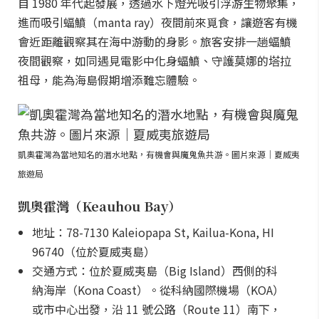
自 1980 年代起發展，透過水下燈光吸引浮游生物聚集，
進而吸引蝠鱝（manta ray）夜間前來覓食，讓遊客有機
會近距離觀察其在海中游動的身影。旅客安排一趟蝠鱝
夜間觀察，如同遇見電影中化身蝠鱝、守護莫娜的塔拉
祖母，能為海島假期增添難忘體驗。
凱奧霍灣為當地知名的潛水地點，有機會與魔鬼魚共游。圖片來源｜夏威夷
旅遊局
凱奧霍灣（Keauhou Bay）
地址：78-7130 Kaleiopapa St, Kailua-Kona, HI
96740（位於夏威夷島）
交通方式：位於夏威夷島（Big Island）西側的科
納海岸（Kona Coast）。從科納國際機場（KOA）
或市中心出發，沿 11 號公路（Route 11）南下，