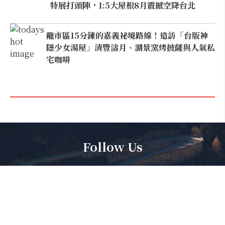
特展打頭陣，1:5大屋根8月震撼空降台北
離市區15分鐘的嘉義祕境路線！造訪「台版神
隱少女湯屋」清豐濤月、湖景窯烤披薩與人氣私
宅咖啡
Follow Us
享受吧！環遊世界，勇敢歸零去冒險，踏出夢想的第一步。一點勇
氣，一點熱情，一點快樂，一點挑戰