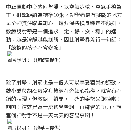
中正運動中心的射擊場，以空氣步槍、空氣手槍為
主，射擊距離為標準10米，初學者最有挑戰的地方
是全神貫注瞄準靶心，還要保持槍身穩定不顫抖，
教練說射擊是一個追求「定、靜、安、穩」的運
動，越是冷靜越能制勝，因此射擊界流行一句話：
「練槍的孩子不會變壞」
圖片說明：（魏華萱提供）
除了射擊，射箭也是一個人可以享受獨樂的運動，
魏小猴與胡杰每當有教練在旁細心指導，就會有不
錯的表現，但教練一離開，正確的姿勢又跑掉啦！
呵呵！這就是為什麼初學者想一再練習的動力，想
當個神射手不是一天兩天的容易事啊！
圖片說明：（魏華萱提供）