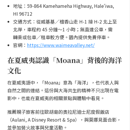
地址：59-864 Kamehameha Highway, Haleʻiwa,
HI 96712
交通方式：從威基基／檀香山走 H-1 接 H-2 北上至
北岸，車程約 45 分鐘～1 小時；無直達公車，需
轉乘或包車／租車較方便。園內提供免費停車。
官網：
https://www.waimeavalley.net/
在夏威夷認識「Moana」背後的海洋
文化
在夏威夷語中，「Moana」意為「海洋」，也代表人與
自然之間的連結。這份與大海共生的精神不只出現在電
影中，也能在夏威夷的相關景點與體驗中看見。
推薦親子旅客前往歐胡島的奧拉尼迪士尼度假飯店
（Aulani, A Disney Resort & Spa），與莫娜見面合影，
並參加營火故事與兒童活動。