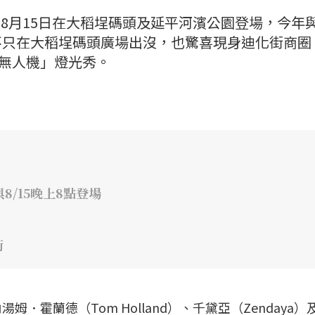
日至8月15日在大稻埕碼頭及延平河濱公園登場，今年
不只在大稻埕碼頭廣場出沒，也驚喜現身迪化街商圈
×無人機」燈光秀。
8/15晚上8點登場
街
．霍蘭德（Tom Holland）、千黛亞（Zendaya）