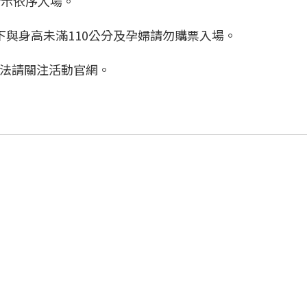
指示依序入場。
下與身高未滿110公分及孕婦請勿購票入場。
辦法請關注活動官網。