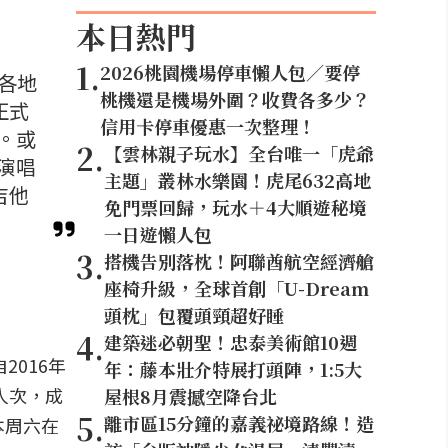
本日熱門
1
.
2026桃園機場停車懶人包／要停
界各地
桃機還是機場外圍？收費各多少？
正式
信用卡停車優惠一次整理！
。或
2
.
【雲林親子玩水】全台唯一「虎爺
演唱
主題」叢林水樂園！虎尾632高地
吉他
免門票回歸，玩水＋4大順遊秘境
一日遊懶人包
3
.
搭機告別落枕！阿聯酋航空經濟艙
座椅升級，全球首創「U-Dream
頭枕」包覆頭頸超好睡
4
.
建築迷必朝聖！忠泰美術館10週
2016年
年：藤本壯介特展打頭陣，1:5大
萬人次，成
屋根8月震撼空降台北
5
.
離市區15分鐘的嘉義祕境路線！造
本周六在