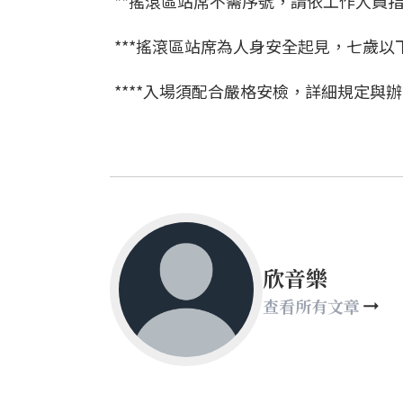
**搖滾區站席不需序號，請依工作人員
***搖滾區站席為人身安全起見，七歲以
****入場須配合嚴格安檢，詳細規定與
欣音樂
查看所有文章