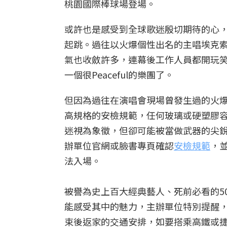
桃園國際棒球場登場。
或許也是感受到全球歌迷殷切期待的心
起跳。過往以火爆個性出名的主唱埃克索羅斯(
氣也收斂許多，連幕後工作人員都開玩
一個很Peaceful的樂團了。
但因為過往在演唱會現場曾發生過的火
高規格的安檢規範，任何玻璃或硬塑膠
迷視為象徵，但卻可能被當做武器的尖
辦單位官網或臉書專頁確認
安檢規範
，
法入場。
被譽為史上百大經典藝人、死前必看的5
能感受其中的魅力，主辦單位特別提醒，
束後返家的交通安排，如要搭乘高鐵或