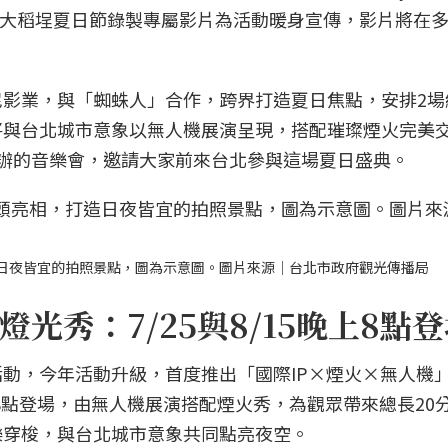
更特別為大稻埕夏日節錄製專屬影片為活動暖身宣傳，影片將在
影業，與「蜘蛛人」合作，跨界打造夏日焦點，安排2場
將與台北城市意象以無人機展演呈現，搭配璀璨煙火完美
辦的音樂會，邀請大家前來台北參與這場夏日盛典。
日夜皆宜的拍照景點，圖為示意圖。圖片來源｜台北市政府觀光傳播局
光秀：7/25與8/15晚上8點
動，今年活動升級，首度推出「國際IP×煙火×無人機
間8點登場，由無人機展演搭配煙火秀，為觀眾帶來總長20
樂穿梭，與台北城市意象共同點亮夜空。