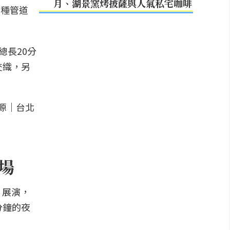
月、湖景窯烤披薩與人氣私宅咖啡
多種管道
總長20分
交織，另
登場
」展演，
分鐘的夜