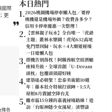
本日熱門
與國際
1
.
2026桃園機場停車懶人包／要停
；更
桃機還是機場外圍？收費各多少？
信用卡停車優惠一次整理！
2
.
【雲林親子玩水】全台唯一「虎爺
主題」叢林水樂園！虎尾632高地
免門票回歸，玩水＋4大順遊秘境
一日遊懶人包
3
.
搭機告別落枕！阿聯酋航空經濟艙
座椅升級，全球首創「U-Dream
頭枕」包覆頭頸超好睡
4
.
建築迷必朝聖！忠泰美術館10週
年：藤本壯介特展打頭陣，1:5大
屋根8月震撼空降台北
5
.
離市區15分鐘的嘉義祕境路線！造
訪「台版神隱少女湯屋」清豐濤
及雅各