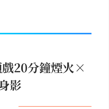
頭戲20分鐘煙火×
身影