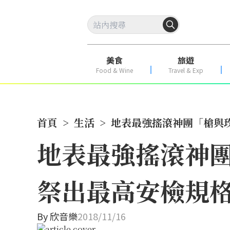
美食
旅遊
Food & Wine
Travel & Exp
首頁
>
生活
>
地表最強搖滾神團「槍與
地表最強搖滾神團
祭出最高安檢規
By
欣音樂
2018/11/16