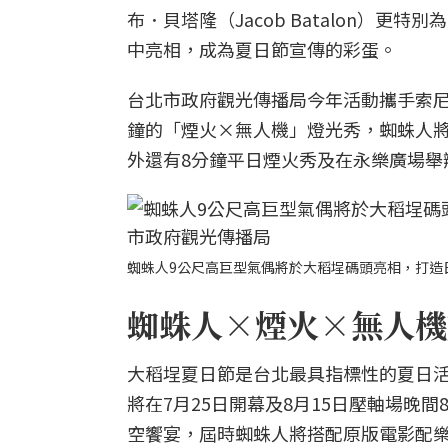
布．貝塔隆（Jacob Batalon）
中亮相，成為夏日節宣傳的彩蛋。
台北市政府觀光傳播局今年活動攜手索尼
鐘的「煙火×無人機」燈光秀，蜘蛛人
外還有8分鐘平日煙火秀及在永樂廣場舉
蜘蛛人9公尺高巨型氣偶將於大稻埕碼頭亮相，打造
蜘蛛人×煙火×無人機燈
大稻埕夏日節是台北最具指標性的夏日活
將在7月25日開幕及8月15日壓軸場晚
空饗宴，屆時蜘蛛人將搭配原版電影配