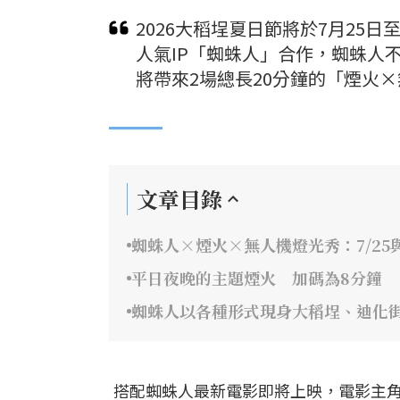
2026大稻埕夏日節將於7月25
人氣IP「蜘蛛人」合作，蜘蛛人
將帶來2場總長20分鐘的「煙火
文章目錄
蜘蛛人×煙火×無人機燈光秀：7/25與
平日夜晚的主題煙火 加碼為8分鐘
蜘蛛人以各種形式現身大稻埕、迪化
搭配蜘蛛人最新電影即將上映，電影主角湯姆