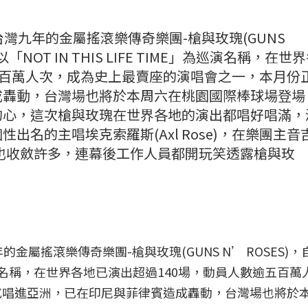
灣九年的金屬搖滾樂傳奇樂團-槍與玫瑰(GUNS
年起以「NOT IN THIS LIFE TIME」為巡演名稱，在世
五百萬人次，成為史上最賣座的演唱會之一，本月份
成轟動，台灣場也將於本周六在桃園國際棒球場登場
的心，這次槍與玫瑰在世界各地的演出都唱好唱滿，
出名的主唱埃克索羅斯(Axl Rose)，在樂團主音
脾氣也收斂許多，連幕後工作人員都開玩笑透露槍與玫
屬搖滾樂傳奇樂團-槍與玫瑰(GUNS N’ ROSES)，自
ME」為巡演名稱，在世界各地已演出超過140場，動員人數逾五百
式唱進亞洲，已在印尼與菲律賓造成轟動，台灣場也將於