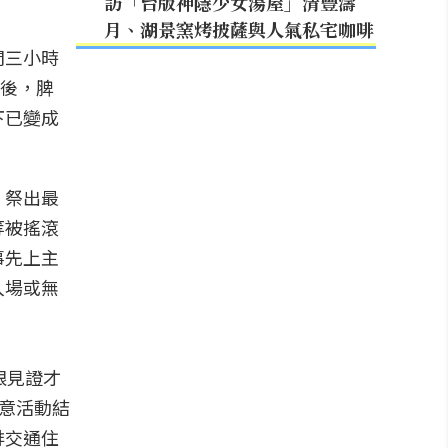
訪「台版神隱少女湯屋」清豐濤
月、湖景窯烤披薩與人氣私宅咖啡
間三小時
之後，脾
下已變成
，祭出最
等被搖滾
事先上主
入場或無
眼見證才
注意活動結
排交通住