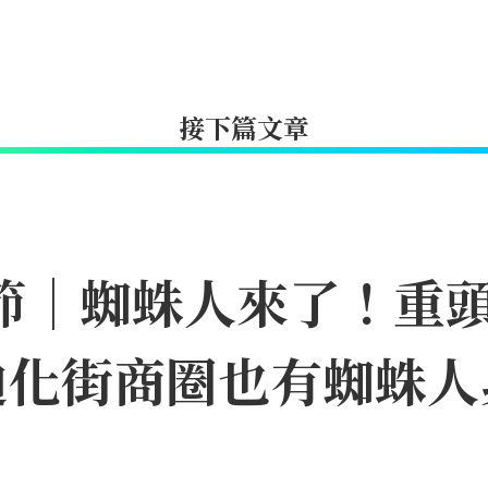
接下篇文章
日節｜蜘蛛人來了！重
迪化街商圈也有蜘蛛人