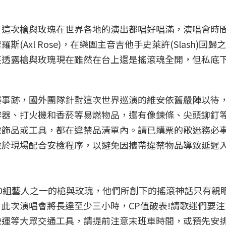
，這次槍與玫瑰在世界各地的演出都唱好唱滿，演唱會時
Axl Rose)，在樂團主音吉他手史萊許(Slash)回歸
笑透露槍與玫瑰現在雖然在台上還是搖滾魂全開，但私底
爆事跡，國外團隊針對這次世界巡演的維安依舊嚴陣以待
容器、打火機和香菸等易燃物品，還有像鍊條、尖頭鉚釘
銳飾品或工具，都在違禁品清單內。請已購票的歌迷務必
並於現場配合安檢程序，以避免因攜帶違禁物品導致延遲
0組藝人之一的槍與玫瑰，他們所創下的搖滾神話只有親
此次演唱會將長達至少三小時，CP值破表!請歌迷們要
捷運等大眾交通工具，請提前注意末班車時間，或預先安