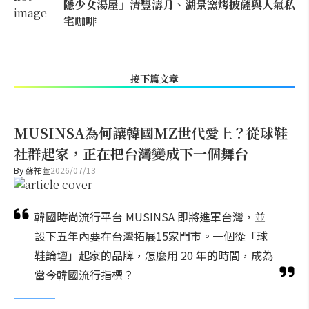
隱少女湯屋」清豐濤月、湖景窯烤披薩與人氣私
宅咖啡
接下篇文章
MUSINSA為何讓韓國MZ世代愛上？從球鞋
社群起家，正在把台灣變成下一個舞台
By
蘇祐萱
2026/07/13
韓國時尚流行平台 MUSINSA 即將進軍台灣，並
設下五年內要在台灣拓展15家門市。一個從「球
鞋論壇」起家的品牌，怎麼用 20 年的時間，成為
當今韓國流行指標？