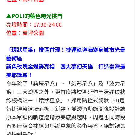
▲POLI的藍色時光拱門
亮燈時間：17:30-24:00
位置：萬坪公園
「環狀星系」燈區首現！捷運軌道牆變身城市光景
藝術區
新色玫瑰金燈飾亮相 四大夢幻天橋 打造臺灣最
美耶誕城！
今年除了「桑塔星系」、「幻彩星系」及「波力星
系」三大燈區之外，更首度將燈區延伸至捷運環狀
線板橋站－「環狀星系」，採用點控式網狀LED燈
替捷運軌道牆面換上新裝，並透過動態圖像設計讓
原本單調的軌道牆增添美感與趣味，周邊也同時設
置多座結合捷運與耶誕意象的藝術裝置，絕對讓民
眾拍到手軟！