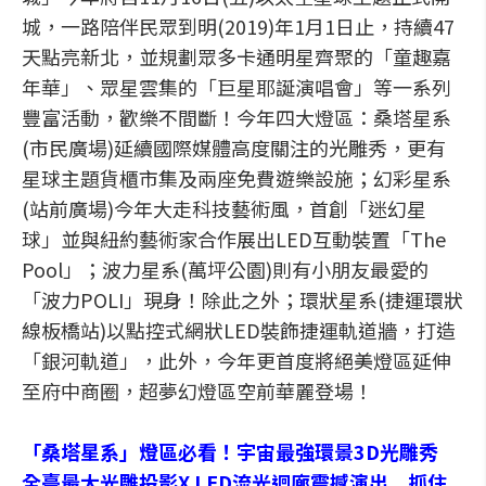
城，一路陪伴民眾到明(2019)年1月1日止，持續47
天點亮新北，並規劃眾多卡通明星齊聚的「童趣嘉
年華」、眾星雲集的「巨星耶誕演唱會」等一系列
豐富活動，歡樂不間斷！今年四大燈區：桑塔星系
(市民廣場)延續國際媒體高度關注的光雕秀，更有
星球主題貨櫃市集及兩座免費遊樂設施；幻彩星系
(站前廣場)今年大走科技藝術風，首創「迷幻星
球」並與紐約藝術家合作展出LED互動裝置「The
Pool」；波力星系(萬坪公園)則有小朋友最愛的
「波力POLI」現身！除此之外；環狀星系(捷運環狀
線板橋站)以點控式網狀LED裝飾捷運軌道牆，打造
「銀河軌道」，此外，今年更首度將絕美燈區延伸
至府中商圈，超夢幻燈區空前華麗登場！
「桑塔星系」燈區必看！宇宙最強環景3D光雕秀
全臺最大光雕投影X LED流光迴廊震撼演出 抓住