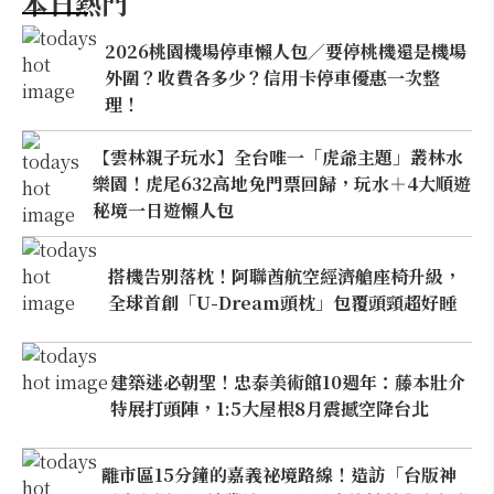
本日熱門
2026桃園機場停車懶人包／要停桃機還是機場
外圍？收費各多少？信用卡停車優惠一次整
理！
【雲林親子玩水】全台唯一「虎爺主題」叢林水
樂園！虎尾632高地免門票回歸，玩水＋4大順遊
秘境一日遊懶人包
搭機告別落枕！阿聯酋航空經濟艙座椅升級，
全球首創「U-Dream頭枕」包覆頭頸超好睡
建築迷必朝聖！忠泰美術館10週年：藤本壯介
特展打頭陣，1:5大屋根8月震撼空降台北
離市區15分鐘的嘉義祕境路線！造訪「台版神