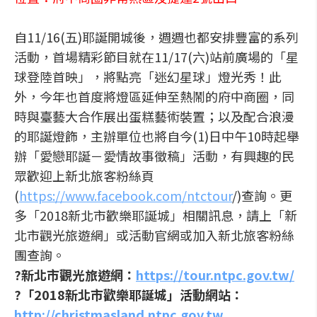
自11/16(五)耶誕開城後，週週也都安排豐富的系列
活動，首場精彩節目就在11/17(六)站前廣場的「星
球登陸首映」，將點亮「迷幻星球」燈光秀！此
外，今年也首度將燈區延伸至熱鬧的府中商圈，同
時與臺藝大合作展出蛋糕藝術裝置；以及配合浪漫
的耶誕燈飾，主辦單位也將自今(1)日中午10時起舉
辦「愛戀耶誕－愛情故事徵稿」活動，有興趣的民
眾歡迎上新北旅客粉絲頁
(
https://www.facebook.com/ntctour
/)查詢。更
多「2018新北市歡樂耶誕城」相關訊息，請上「新
北市觀光旅遊網」或活動官網或加入新北旅客粉絲
團查詢。
?新北市觀光旅遊網：
https://tour.ntpc.gov.tw/
?「2018新北市歡樂耶誕城」活動網站：
http://christmasland.ntpc.gov.tw