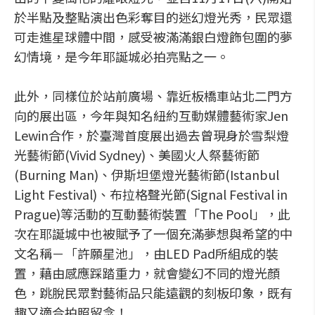
於半點及整點演出色彩奪目的迷幻燈光秀，民眾還
可走進星球體中間，感受被滿滿銀白燈飾包圍的夢
幻情境，是今年耶誕城必拍亮點之一。
此外，同樣位於站前廣場、靠近板橋車站北二門方
向的展出區，今年與知名紐約互動媒體藝術家Jen
Lewin合作，於臺灣首度展出過去曾現身於雪梨燈
光藝術節(Vivid Sydney)、美國火人祭藝術節
(Burning Man)、伊斯坦堡燈光藝術節(Istanbul
Light Festival)、布拉格聲光節(Signal Festival in
Prague)等活動的互動藝術裝置「The Pool」，此
次在耶誕城中也被賦予了一個充滿夢想與希望的中
文名稱－「許願星池」，由LED Pad所組成的裝
置，藉由感應踩踏重力，就會變幻不同的燈光顏
色，跳脫民眾對藝術品只能遠觀的刻板印象，既有
趣又適合拍照留念！