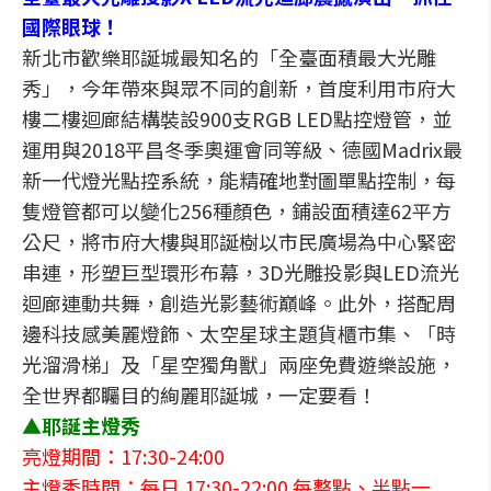
國際眼球！
新北市歡樂耶誕城最知名的「全臺面積最大光雕
秀」，今年帶來與眾不同的創新，首度利用市府大
樓二樓迴廊結構裝設900支RGB LED點控燈管，並
運用與2018平昌冬季奧運會同等級、德國Madrix最
新一代燈光點控系統，能精確地對圖單點控制，每
隻燈管都可以變化256種顏色，鋪設面積達62平方
公尺，將市府大樓與耶誕樹以市民廣場為中心緊密
串連，形塑巨型環形布幕，3D光雕投影與LED流光
迴廊連動共舞，創造光影藝術巔峰。此外，搭配周
邊科技感美麗燈飾、太空星球主題貨櫃市集、「時
光溜滑梯」及「星空獨角獸」兩座免費遊樂設施，
全世界都矚目的絢麗耶誕城，一定要看！
▲耶誕主燈秀
亮燈期間：17:30-24:00
主燈秀時間：每日 17:30-22:00 每整點、半點一