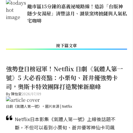
離市區15分鐘的嘉義祕境路線！造訪「台版神
隱少女湯屋」清豐濤月、湖景窯烤披薩與人氣私
宅咖啡
接下篇文章
強勢登日榜冠軍！Netflix 日劇《氣體人第一
號》5 大必看亮點：小栗旬、蒼井優強勢卡
司，奧斯卡特效團隊打造驚悚新巔峰
By
陳怡安
2026/07/09
日劇《氣體人第一號》。圖片來源 | Netflix
Netflix日本影集《氣體人第一號》上線後話題不
斷，不但可以看到小栗旬、蒼井優等神仙卡司飆