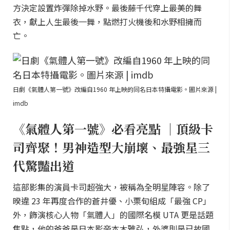
方決定設置炸彈除掉水野。最後藤千代穿上最美的舞
衣，獻上人生最後一舞，點燃打火機後和水野相擁而
亡。
日劇《氣體人第一號》改編自1960 年上映的同名日本特攝電影。圖片來源 |
imdb
《氣體人第一號》必看亮點 ｜頂級卡
司齊聚！男神造型大崩壞、最強星三
代驚豔出道
這部影集的演員卡司超強大，被稱為全明星陣容。除了
暌違 23 年再度合作的蒼井優、小栗旬組成「最強 CP」
外，飾演核心人物「氣體人」的國際名模 UTA 更是話題
焦點，他的爸爸是日本影帝本木雅弘，外婆則是已故國