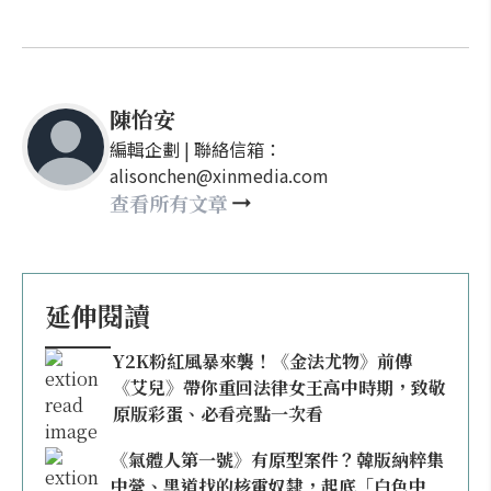
陳怡安
編輯企劃 | 聯絡信箱：
alisonchen@xinmedia.com
查看所有文章
延伸閱讀
Y2K粉紅風暴來襲！《金法尤物》前傳
《艾兒》帶你重回法律女王高中時期，致敬
原版彩蛋、必看亮點一次看
《氣體人第一號》有原型案件？韓版納粹集
中營、黑道找的核電奴隸，起底「白色中