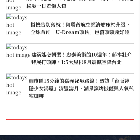
秘境一日遊懶人包
搭機告別落枕！阿聯酋航空經濟艙座椅升級，
全球首創「U-Dream頭枕」包覆頭頸超好睡
建築迷必朝聖！忠泰美術館10週年：藤本壯介
特展打頭陣，1:5大屋根8月震撼空降台北
離市區15分鐘的嘉義祕境路線！造訪「台版神
隱少女湯屋」清豐濤月、湖景窯烤披薩與人氣私
宅咖啡