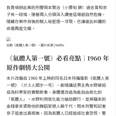
負責偵辦此案的刑警岡本賢治（小栗旬 飾）過去曾和京
子有一段情，隨著兩人分頭深入調查這場超自然危機，
隱藏在案件背後的駭人祕密逐一浮現，也讓彼此糾纏的
命運再度交織。
日劇《氣體人第一號》。圖片來源 | Netflix
《氣體人第一號》必看亮點｜1960 年
原作劇情大公開
本片改編自 1960 年上映的同名日本特攝電影《氣體人第
一號》（ガス人間㐧一号），劇情講述男主角水野被迫
成為科學家的實驗對象，身體遭改造為能自由氣化的
「氣體人」。水野利用氣化能力搶劫銀行，並將竊來的
金錢拿來資助他的舞蹈家戀人藤千代。岡本刑警和記者
京子追查出真相後，因為氣體人已經造成社會恐慌，警