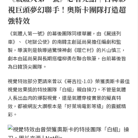
視巨頭夢幻聯手！奧斯卡團隊打造超
強特效
《氣體人第一號》的幕後團隊同樣華麗，由《屍速列
車》、《地獄公使》的南韓主創延尚昊擔任編劇和監
製，導演則是執導過驚悚神劇《噬亡村》的片山慎三，
劇本由延尚昊與長期搭檔柳勇在聯合執筆，台前幕後皆
為日韓頂尖團隊。
視覺特效部分更請來曾以《哥吉拉-1.0》榮獲奧斯卡最佳
視覺效果獎的特技團隊「白組」親自操刀。不管是氣體
人長出血肉的爆裂視覺，還是氣體穿梭實景的擬真特
效，都被網友大讚根本是「好萊塢電影等級」的震撼精
彩。