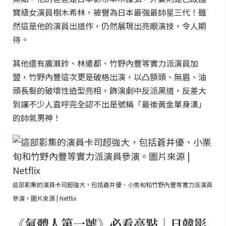
寶級女演員樹木希林，被譽為日本最強最帥星三代！雖
然這是他的演員出道作，仍然展現出亮眼演技，令人期
待。
其他還有廣瀨鈴、林遣都、竹野內豐等實力派演員加
盟，竹野內豐這次更是破格出演，以凸額頭、無眉、油
頭長髮的破壞性造型亮相，飾演劇中反派黑道，反差大
到讓不少人直呼完全認不出是號稱「最後黃金單身漢」
的帥氣男神！
這部影集的演員卡司超強大，包括蒼井優、小栗旬和竹野內豐等實力派演員
參演。圖片來源 | Netflix
《氣體人第一號》必看亮點｜日韓影