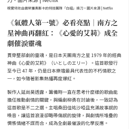
視覺特效由曾榮獲奧斯卡的特技團隊「白組」操刀。圖片來源 | Netflix
《氣體人第一號》必看亮點｜南方之
星神曲再翻紅：《心愛的艾莉》成全
劇催淚靈魂
貫穿整部劇的靈魂，是日本天團南方之星 1979 年的經典
神曲《心愛的艾莉》（いとしのエリー）。這首歌發行
至今已 47 年，仍是日本樂壇最具代表性的不朽情歌之
一，如今隨著影集熱播再度爆紅。
製作人延尚昊透露，籌備時一直在思考什麼樣的歌曲能
擔任推動劇情的關鍵，與編劇柳勇在討論後，一致認為
這首歌是不二之選。主唱桑田佳祐沙啞且充滿故事感的
嗓音，讓這首浪漫卻略帶傷感的旋律，與劇情所堆疊的
惆悵情緒不謀而合，成為全劇最催淚的化學反應。