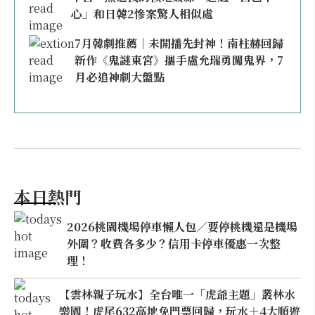
心」和日韓2慘案驚人相似處
7月韓劇推薦｜未開播先封神！南柱赫回歸
新作《鬼謎東宮》攜手盧允瑞勇闖鬼界，7
月必追神劇大盤點
本日熱門
2026桃園機場停車懶人包／要停桃機還是機場
外圍？收費各多少？信用卡停車優惠一次整
理！
【雲林親子玩水】全台唯一「虎爺主題」叢林水
樂園！虎尾632高地免門票回歸，玩水＋4大順遊