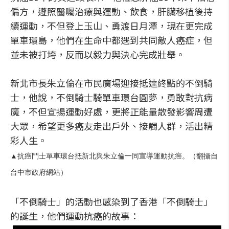
偏方，遵照醫囑治療與運動、飲食，肝臟移植後持
續運動，不但登上玉山、勇渡日月潭，現在更完成
單車環島，他們在生命中都遇到共同敵人癌症，但
並未被打垮，反而以毅力與決心完成壯舉。
新北市長朱立倫在市民廣場迎接抵達終點的不倒騎
士，他說，不倒騎士騎單車環台圓夢，勇敢對抗病
魔，不但宣揚運動好處，更將正能量散發影響周遭
大眾，希望更多癌友走出戶外、接觸人群，活出精
彩人生。
▲抗癌鬥士單車環台抵新北與朱立倫一同宣導運動抗癌。（翻攝自
台中市政府網站）
「不倒騎士」的活動也感染到了香港「不倒騎士」
的誕生，他們運動抗癌的故事：