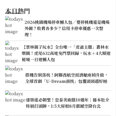
本日熱門
2026桃園機場停車懶人包／要停桃機還是機場
外圍？收費各多少？信用卡停車優惠一次整
理！
【雲林親子玩水】全台唯一「虎爺主題」叢林水
樂園！虎尾632高地免門票回歸，玩水＋4大順遊
秘境一日遊懶人包
搭機告別落枕！阿聯酋航空經濟艙座椅升級，
全球首創「U-Dream頭枕」包覆頭頸超好睡
建築迷必朝聖！忠泰美術館10週年：藤本壯介
特展打頭陣，1:5大屋根8月震撼空降台北