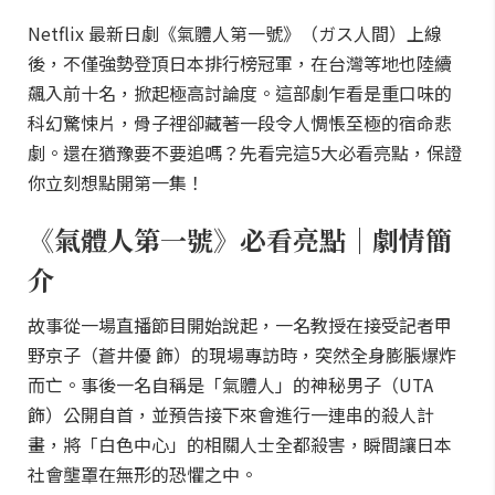
Netflix 最新日劇《氣體人第一號》（ガス人間）上線
後，不僅強勢登頂日本排行榜冠軍，在台灣等地也陸續
飆入前十名，掀起極高討論度。這部劇乍看是重口味的
科幻驚悚片，骨子裡卻藏著一段令人惆悵至極的宿命悲
劇。還在猶豫要不要追嗎？先看完這5大必看亮點，保證
你立刻想點開第一集！
《氣體人第一號》必看亮點｜劇情簡
介
故事從一場直播節目開始說起，一名教授在接受記者甲
野京子（蒼井優 飾）的現場專訪時，突然全身膨脹爆炸
而亡。事後一名自稱是「氣體人」的神秘男子（UTA
飾）公開自首，並預告接下來會進行一連串的殺人計
畫，將「白色中心」的相關人士全都殺害，瞬間讓日本
社會壟罩在無形的恐懼之中。