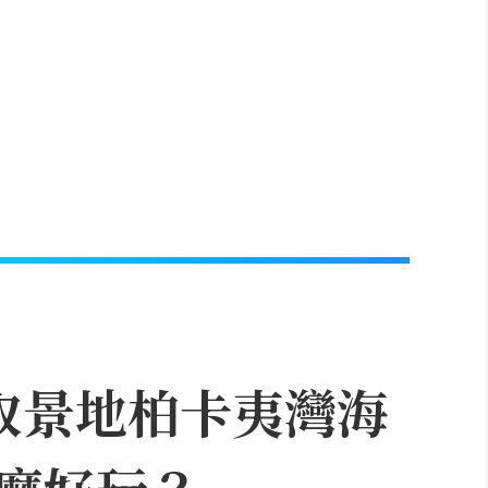
取景地柏卡夷灣海