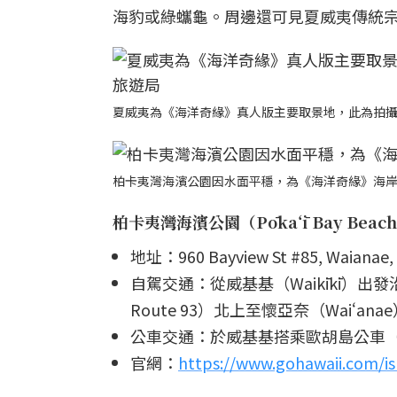
海豹或綠蠵龜。周邊還可見夏威夷傳統宗教遺址
夏威夷為《海洋奇緣》真人版主要取景地，此為拍
柏卡夷灣海濱公園因水面平穩，為《海洋奇緣》海
柏卡夷灣海濱公園（Pōkaʻī Bay Beach
地址：960 Bayview St #85, Waianae, 
自駕交通：從威基基（Waikīkī）出發沿 
Route 93）北上至懷亞奈（Waiʻana
公車交通：於威基基搭乘歐胡島公車（Th
官網：
https://www.gohawaii.com/i