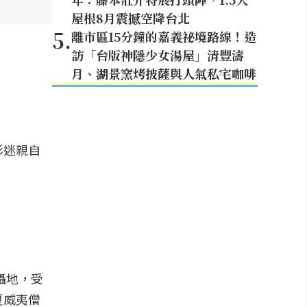
屋根8月震撼空降台北
5
.
離市區15分鐘的嘉義祕境路線！造
訪「台版神隱少女湯屋」清豐濤
月、湖景窯烤披薩與人氣私宅咖啡
影迷親自
拍攝地，受
夏威夷僧