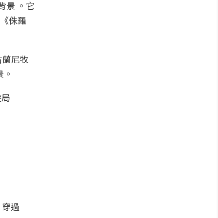
背景 。它
括《侏羅
古蘭尼牧
景。
）穿過