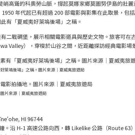
，則以陡峭高聳的科奧勞山脈，撐起莫娜家鄉莫圖努伊島的壯麗
自 1950 年代起已有超過 200 部電影與影集在此取景，包
因此有「夏威夷好萊塢後場」之稱。
設有二戰碉堡，展示相關電影道具與歷史文物。旅客可在
awa Valley），穿梭於山谷之間，近距離探訪經典電影場
夷好萊塢後場」之稱。圖片來源｜夏威夷旅遊局
。圖片來源｜夏威夷旅遊局
eʻohe, HI 96744
 H-1 高速公路向西，轉 Likelike 公路（Route 63