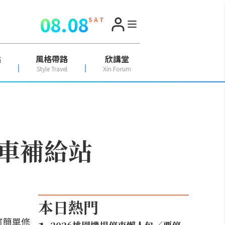
08.08
S A T
點
風格帶路
欣講堂
Style Travel
Xin Forum
車補給站
本日熱門
可簡單修