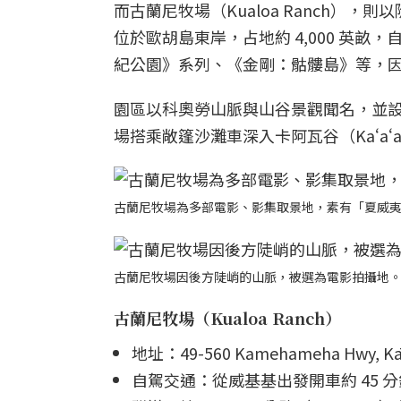
而古蘭尼牧場（Kualoa Ranch）
位於歐胡島東岸，占地約 4,000 英畝，
紀公園》系列、《金剛：骷髏島》等，
園區以科奧勞山脈與山谷景觀聞名，並
場搭乘敞篷沙灘車深入卡阿瓦谷（Kaʻaʻ
古蘭尼牧場為多部電影、影集取景地，素有「夏威
古蘭尼牧場因後方陡峭的山脈，被選為電影拍攝地
古蘭尼牧場（Kualoa Ranch）
地址：49-560 Kamehameha Hwy, Kān
自駕交通：從威基基出發開車約 45 分鐘。沿