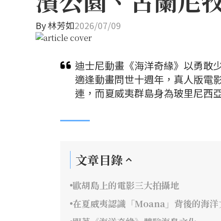
濱公園、古蘭尼
By
林芳如
2026/07/09
迪士尼動畫《海洋奇緣》以勇敢少
適逢動畫問世十週年，真人版電
連，而夏威夷群島身為玻里尼西
文章目錄
歐胡島上的電影三大拍攝地
在夏威夷認識「Moana」背後的海洋