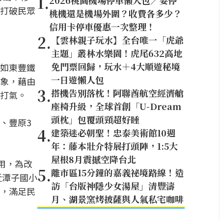
1
.
2026桃園機場停車懶人包／要停
打破民眾
桃機還是機場外圍？收費各多少？
信用卡停車優惠一次整理！
2
.
【雲林親子玩水】全台唯一「虎爺
主題」叢林水樂園！虎尾632高地
免門票回歸，玩水＋4大順遊秘境
如東豐鐵
一日遊懶人包
象，藉由
3
.
搭機告別落枕！阿聯酋航空經濟艙
打氣。
座椅升級，全球首創「U-Dream
頭枕」包覆頭頸超好睡
、豐原3
4
.
建築迷必朝聖！忠泰美術館10週
年：藤本壯介特展打頭陣，1:5大
屋根8月震撼空降台北
用，為改
5
.
離市區15分鐘的嘉義祕境路線！造
近潭子國小
訪「台版神隱少女湯屋」清豐濤
，滿足民
月、湖景窯烤披薩與人氣私宅咖啡