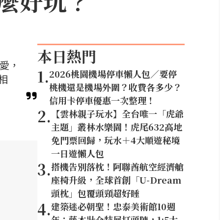
麼好玩？
本日熱門
喜愛，
1
.
2026桃園機場停車懶人包／要停
相
桃機還是機場外圍？收費各多少？
信用卡停車優惠一次整理！
2
.
【雲林親子玩水】全台唯一「虎爺
主題」叢林水樂園！虎尾632高地
免門票回歸，玩水＋4大順遊秘境
一日遊懶人包
3
.
搭機告別落枕！阿聯酋航空經濟艙
座椅升級，全球首創「U-Dream
頭枕」包覆頭頸超好睡
4
.
建築迷必朝聖！忠泰美術館10週
年：藤本壯介特展打頭陣，1:5大