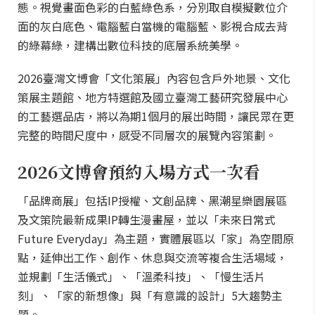
態。視覺畫面色彩的白藍綠色系，分別取自模擬數位介
面的灰白底色、電腦藍白當機的電腦藍、影視合成去背
的綠幕綠，建構出數位科技的底層系統美學。
2026臺灣文博會「文化策展」內容包含戶外地景、文化
策展主題館、地方特選館及國立臺灣工藝研究發展中心
的工藝選品店，將以為期1個月的展出時間，讓民眾在更
完整的時間尺度中，感受不同層次的展覽內容策劃。
2026文博會預約入場方式一次看
「品牌商展」包括IP授權、文創品牌、黑潮星樂園展區
及文策院最新成果IP轉生漫畫屋，並以「未來日常式
Future Everyday」為主題，實體展區以「家」為空間原
點，延伸出工作、創作、休息與交流等複合生活場域，
並規劃「生活儀式」、「溫柔科技」、「慢生活片
刻」、「家的新想像」與「有意識的設計」5大趨勢主
題。