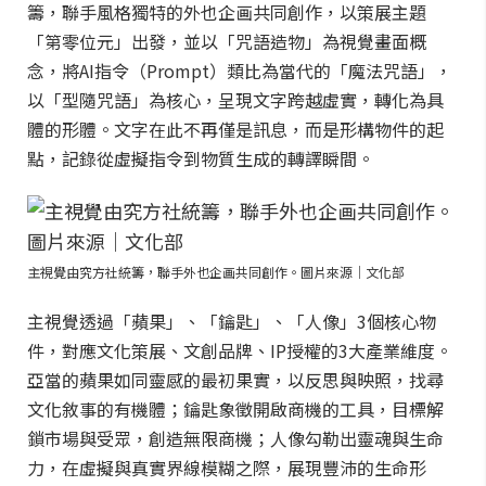
籌，聯手風格獨特的外也企画共同創作，以策展主題
「第零位元」出發，並以「咒語造物」為視覺畫面概
念，將AI指令（Prompt）類比為當代的「魔法咒語」，
以「型隨咒語」為核心，呈現文字跨越虛實，轉化為具
體的形體。文字在此不再僅是訊息，而是形構物件的起
點，記錄從虛擬指令到物質生成的轉譯瞬間。
主視覺由究方社統籌，聯手外也企画共同創作。圖片來源｜文化部
主視覺透過「蘋果」、「鑰匙」、「人像」3個核心物
件，對應文化策展、文創品牌、IP授權的3大產業維度。
亞當的蘋果如同靈感的最初果實，以反思與映照，找尋
文化敘事的有機體；鑰匙象徵開啟商機的工具，目標解
鎖市場與受眾，創造無限商機；人像勾勒出靈魂與生命
力，在虛擬與真實界線模糊之際，展現豐沛的生命形