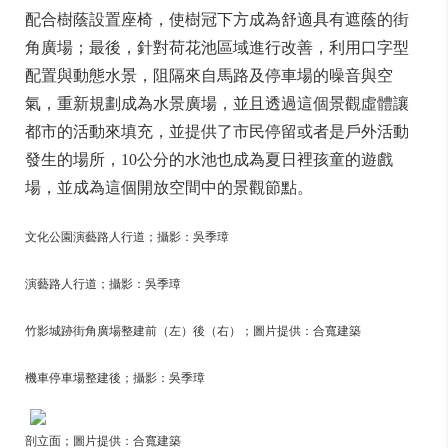
配合樹蔭設置座椅，使樹冠下方成為舒適具有遮蔭的街
角廣場；最後，針對荷花池區域進行改善，利用口字型
配置與動態水景，阻隔來自馬路及停車場的噪音與空
氣，重新規劃成為水景廣場，並且透過這個景觀虛體讓
都市的活動來填充，並提供了市民停留或者是戶外活動
發生的場所，10公分的水池也成為夏日裡孩童的遊戲
場，並成為這個開放空間中的景觀節點。
文化公園演藝路人行道；攝影：吳季璋
演藝路人行道；攝影：吳季璋
竹影城跡街角廣場整建前（左）後（右）；圖片提供：合寬建築
機車停車場整建後；攝影：吳季璋
剖立面；圖片提供：合寬建築