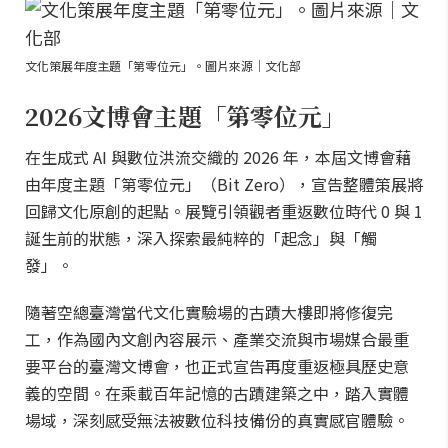
文化策展年度主題「第零位元」。圖片來源｜文化部
2026文博會主題「第零位元」
在生成式 AI 與數位洪流交織的 2026 年，本屆文博會藉
由年度主題「第零位元」（Bit Zero），宣告整體策展將
回歸文化原創的起點。展覽引領觀者重返數位時代 0 與 1
誕生前的狀態，深入探索最純粹的「起念」與「觸
發」。
隨著空總臺灣當代文化實驗場的古蹟大樓即將修復完
工，作為國內文創內容展示、產業交流與市場媒合最重
要平台的臺灣文博會，也正式宣告再度重返極具歷史意
義的空間。在乘載百年記憶的古蹟建築之中，踏入實體
場域，深刻感受無法被數位科技備份的真實感官體驗。