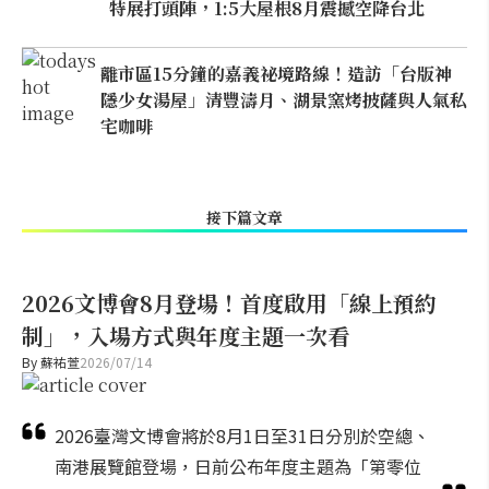
特展打頭陣，1:5大屋根8月震撼空降台北
離市區15分鐘的嘉義祕境路線！造訪「台版神
隱少女湯屋」清豐濤月、湖景窯烤披薩與人氣私
宅咖啡
接下篇文章
2026文博會8月登場！首度啟用「線上預約
制」，入場方式與年度主題一次看
By
蘇祐萱
2026/07/14
2026臺灣文博會將於8月1日至31日分別於空總、
南港展覽館登場，日前公布年度主題為「第零位