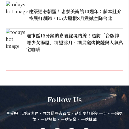
建築迷必朝聖！忠泰美術館10週年：藤本壯介
特展打頭陣，1:5大屋根8月震撼空降台北
離市區15分鐘的嘉義祕境路線！造訪「台版神
隱少女湯屋」清豐濤月、湖景窯烤披薩與人氣私
宅咖啡
Follow Us
享受吧！環遊世界，勇敢歸零去冒險，踏出夢想的第一步。一點勇
氣，一點熱情，一點快樂，一點挑戰