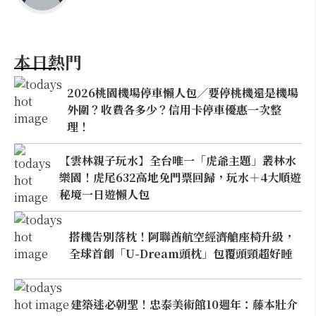
本日熱門
2026桃園機場停車懶人包／要停桃機還是機場
外圍？收費各多少？信用卡停車優惠一次整
理！
【雲林親子玩水】全台唯一「虎爺主題」叢林水
樂園！虎尾632高地免門票回歸，玩水＋4大順遊
秘境一日遊懶人包
搭機告別落枕！阿聯酋航空經濟艙座椅升級，
全球首創「U-Dream頭枕」包覆頭頸超好睡
建築迷必朝聖！忠泰美術館10週年：藤本壯介