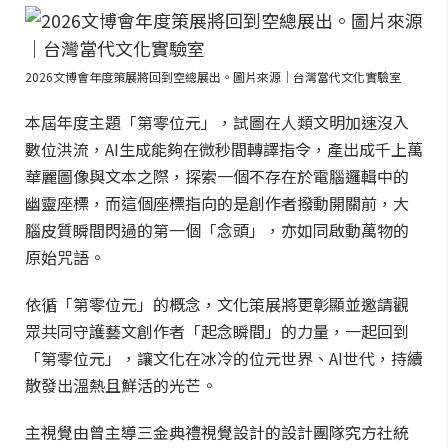
2026文博會年度策展將回到空總展出。圖片來源｜台灣當代文化實驗室
本屆年度主題「第零位元」，試圖在人類文明加速沒入
數位洪流，AI生成能夠在微秒間轉譯指令，產出成千上萬
華麗圖像與文本之際，探索一個不存在於電腦邏輯中的
幽靈座標，而這個座標指向的是創作者撥動開關前，大
腦皮質瞬間閃過的第一個「念頭」，亦如同啟動萬物的
原始咒語。
依循「第零位元」的概念，文化策展將更彰顯並邀請觀
眾共同守護藝文創作者「起念瞬間」的力量，一起回到
「第零位元」，讓文化在冰冷的位元世界、AI世代，持續
散發出溫熱且鮮活的光芒。
主視覺由曾主導三金典禮視覺設計的設計團隊究方社統