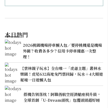
本日熱門
2026桃園機場停車懶人包／要停桃機還是機場
外圍？收費各多少？信用卡停車優惠一次整
理！
【雲林親子玩水】全台唯一「虎爺主題」叢林水
樂園！虎尾632高地免門票回歸，玩水＋4大順遊
秘境一日遊懶人包
搭機告別落枕！阿聯酋航空經濟艙座椅升級，
全球首創「U-Dream頭枕」包覆頭頸超好睡