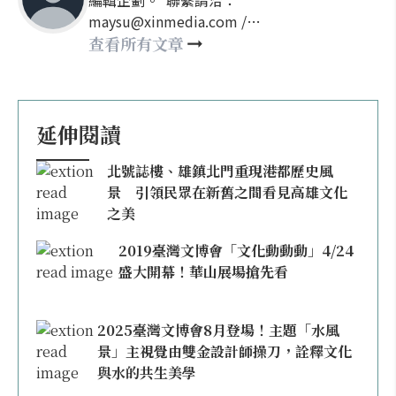
編輯企劃。 聯繫請洽：
maysu@xinmedia.com /
may860527@gmail.com
查看所有文章
延伸閱讀
北號誌樓、雄鎮北門重現港都歷史風
景 引領民眾在新舊之間看見高雄文化
之美
2019臺灣文博會「文化動動動」4/24
盛大開幕！華山展場搶先看
2025臺灣文博會8月登場！主題「水風
景」主視覺由雙金設計師操刀，詮釋文化
與水的共生美學