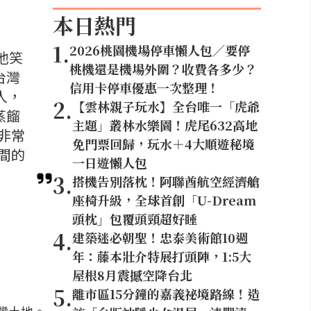
本日熱門
1
.
2026桃園機場停車懶人包／要停
。他笑
桃機還是機場外圍？收費各多少？
台灣
信用卡停車優惠一次整理！
人，
2
.
【雲林親子玩水】全台唯一「虎爺
蒸餾
主題」叢林水樂園！虎尾632高地
非常
免門票回歸，玩水＋4大順遊秘境
間的
一日遊懶人包
3
.
搭機告別落枕！阿聯酋航空經濟艙
座椅升級，全球首創「U-Dream
頭枕」包覆頭頸超好睡
4
.
建築迷必朝聖！忠泰美術館10週
年：藤本壯介特展打頭陣，1:5大
屋根8月震撼空降台北
5
.
離市區15分鐘的嘉義祕境路線！造