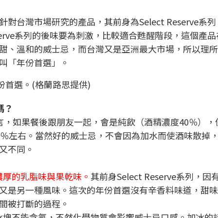
台灣市場研究的產品，其前身為Select Reserve系
Reserve系列的後味要為刺激，比較適合甦醒階段，這個產
甜、溫和的威士忌，而台灣又是亞洲最大市場，所以理所
叫「年份首選」。
e年份首選。(格蘭路思提供)
式嗎？
言，如果餐後跟朋友一起，會是純飲（酒精濃度40％），
0％左右。當然好的威士忌，不會因為加水而使酒味散掉
又不同。
後會有濃厚的乳脂味與果乾味。
其前身Select Reserve系列，
又是另一種風味。這次的年份首選沒有辛香料味道，甜味
間被打斷的過程。
，但小心冰塊不能含氟，不然化學物質會影響威士忌口感。加冰