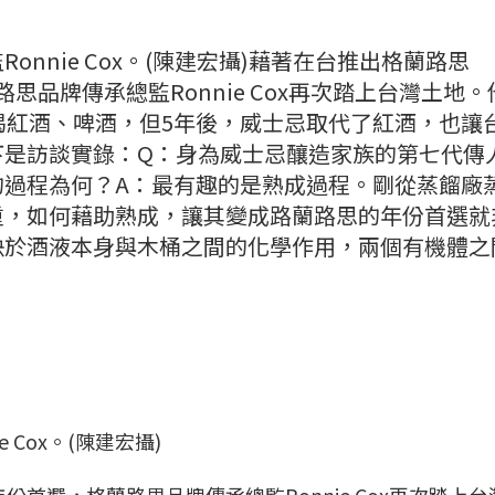
nnie Cox。(陳建宏攝)藉著在台推出格蘭路思
，格蘭路思品牌傳承總監Ronnie Cox再次踏上台灣土地
喝紅酒、啤酒，但5年後，威士忌取代了紅酒，也讓
下是訪談實錄：Q：身為威士忌釀造家族的第七代傳
的過程為何？A：最有趣的是熟成過程。剛從蒸餾廠
重，如何藉助熟成，讓其變成路蘭路思的年份首選就
決於酒液本身與木桶之間的化學作用，兩個有機體之
 Cox。(陳建宏攝)