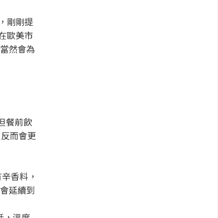
列，剛剛提
品在歐美市
當然會為
但餐前飲
，反而會更
因有辛香料，
會延續到
的話，溫度