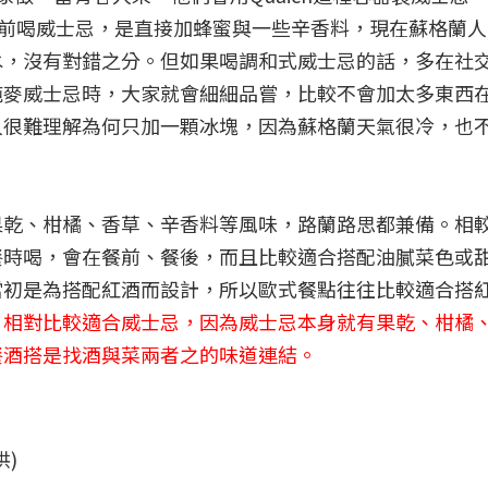
年前喝威士忌，是直接加蜂蜜與一些辛香料，現在蘇格蘭
水，沒有對錯之分。但如果喝調和式威士忌的話，多在社
純麥威士忌時，大家就會細細品嘗，比較不會加太多東西
人很難理解為何只加一顆冰塊，因為蘇格蘭天氣很冷，也
果乾、柑橘、香草、辛香料等風味，路蘭路思都兼備。相
餐時喝，會在餐前、餐後，而且比較適合搭配油膩菜色或
當初是為搭配紅酒而設計，所以歐式餐點往往比較適合搭
，相對比較適合威士忌，因為威士忌本身就有果乾、柑橘
餐酒搭是找酒與菜兩者之的味道連結。
)