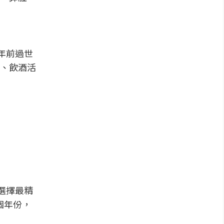
年前過世
、飲酒活
選擇最精
哪個年份，