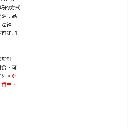
人喝的方式
交活動品
在酒裡
不可能加
較於紅
甜食，可
紅酒。
亞
、香草、