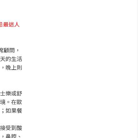
忌最迷人
席顧問，
天的生活
，晚上則
士樂或舒
境。在歐
；如果餐
接受到酸
，鼻腔、