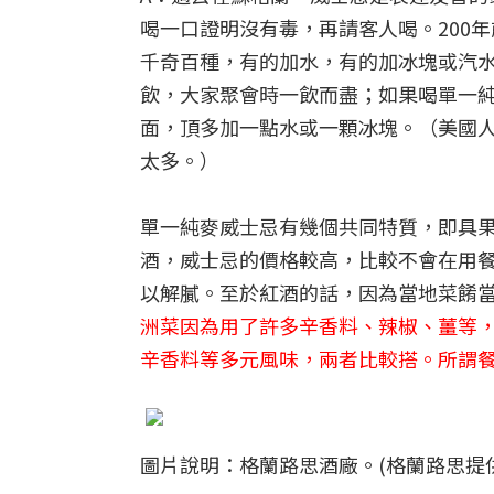
喝一口證明沒有毒，再請客人喝。200
千奇百種，有的加水，有的加冰塊或汽
飲，大家聚會時一飲而盡；如果喝單一
面，頂多加一點水或一顆冰塊。（美國
太多。）
單一純麥威士忌有幾個共同特質，即具
酒，威士忌的價格較高，比較不會在用
以解膩。至於紅酒的話，因為當地菜餚
洲菜因為用了許多辛香料、辣椒、薑等
辛香料等多元風味，兩者比較搭。所謂
圖片說明：格蘭路思酒廠。(格蘭路思提供