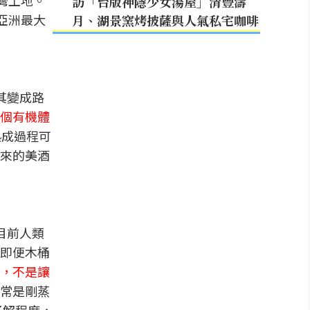
台灣土地。
訪「台版神隱少女湯屋」清豐濤
亞洲最大
月、湖景窯烤披薩與人氣私宅咖啡
其變成路
個有機體
熟成過程可
來的美酒
目前人類
即便木桶
，不是讓
常是剛蒸