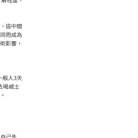
了解程度，
，這中間
同而成為
術影響，
一般人3天
去喝威士
。
，自己先