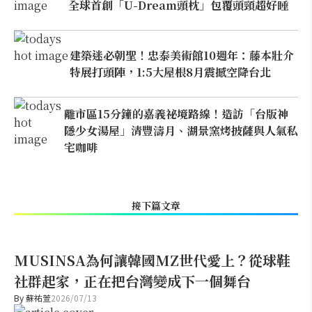
全球首創「U-Dream頭枕」包覆頭頸超好睡
建築迷必朝聖！忠泰美術館10週年：藤本壯介
特展打頭陣，1:5大屋根8月震撼空降台北
離市區15分鐘的嘉義祕境路線！造訪「台版神
隱少女湯屋」清豐濤月、湖景窯烤披薩與人氣私
宅咖啡
接下篇文章
MUSINSA為何讓韓國MZ世代愛上？從球鞋
社群起家，正在把台灣變成下一個舞台
By
蘇祐萱
2026/07/13