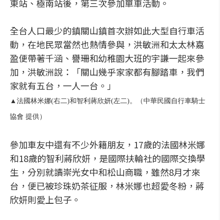
東站、極南站後，第三次參加單車活動。
全台人口最少的鎮關山鎮首次辦如此大型自行車活
動，在地民眾當然也熱情參與，洪敏洲和太太林嘉
盈便帶著千涵、譽珊和幼稚園大班的宇謙一起來參
加，洪敏洲說：「關山幾乎家家都有腳踏車，我們
家就有五台，一人一台。」
▲法國林米娜(右二)和智利蔣欣妍(左二)。（中華民國自行車騎士
協會 提供）
參加車友中還有不少外籍朋友，17歲的法國林米娜
和18歲的智利蔣欣妍，是國際扶輪社的國際交換學
生，分別就讀崇光女中和松山商職，雖然8月才來
台，便已被珍珠奶茶征服，林米娜也超愛冬粉，蔣
欣妍則愛上包子。