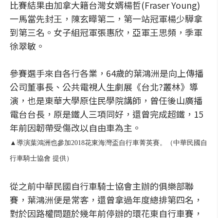
比賽結果由加拿大籍台灣女婿楊哲(Fraser Young)
一馬當先封王，陳玄曄第二，第一站冠軍楊少驊拿
到第三名。女子組冠軍張惠欣，亞軍王思頻，季軍
徐翠敏。
參賽選手來自各行各業，64歲的葉鴻洲是向上傳播
公司董事長、公共電視人生劇展《台北?叢林》導
演，也是東華大學原住民學院講師，曾任後山廣播
電台台長，原是鐵人三項同好，還曾完成超鐵，15
年前因韌帶受傷改以自由車為主。
▲導演葉鴻洲也參加2018花東海灣盃自行車菁英賽。（中華民國自
行車騎士協會 提供）
從之前中華民國自行車騎士協會主辦的俱樂部聯
賽，葉鴻洲便是常客，還曾拿過年度總排第四名，
對於因路權問題於幾年前停辦的環花東自行車賽，