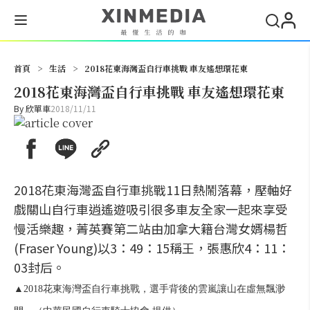
搜尋
首頁
>
生活
>
2018花東海灣盃自行車挑戰 車友遙想環花東
2018花東海灣盃自行車挑戰 車友遙想環花東
By
欣單車
2018/11/11
2018花東海灣盃自行車挑戰11日熱鬧落幕，壓軸好
戲關山自行車逍遙遊吸引很多車友全家一起來享受
慢活樂趣，菁英賽第二站由加拿大籍台灣女婿楊哲
(Fraser Young)以3：49：15稱王，張惠欣4：11：
03封后。
▲2018花東海灣盃自行車挑戰，選手背後的雲嵐讓山在虛無飄渺