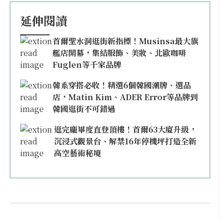
延伸閱讀
首爾聖水洞逛街新指標！Musinsa最大旗
艦店開幕，集結服飾、美妝、北歐咖啡
Fuglen等千家品牌
韓系穿搭必收！精選6個韓國潮牌、選品
店，Matin Kim、ADER Error等品牌到
韓國逛街不可錯過
逛完龐畢度直登頂樓！首爾63大廈升級，
沉浸式觀景台、解禁16年停機坪打造全新
高空藝術秘境