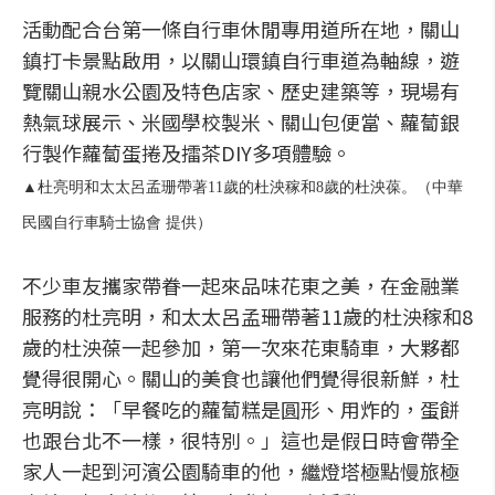
活動配合台第一條自行車休閒專用道所在地，關山
鎮打卡景點啟用，以關山環鎮自行車道為軸線，遊
覽關山親水公園及特色店家、歷史建築等，現場有
熱氣球展示、米國學校製米、關山包便當、蘿蔔銀
行製作蘿蔔蛋捲及擂茶DIY多項體驗。
▲杜亮明和太太呂孟珊帶著11歲的杜泱稼和8歲的杜泱葆。（中華
民國自行車騎士協會 提供）
不少車友攜家帶眷一起來品味花東之美，在金融業
服務的杜亮明，和太太呂孟珊帶著11歲的杜泱稼和8
歲的杜泱葆一起參加，第一次來花東騎車，大夥都
覺得很開心。關山的美食也讓他們覺得很新鮮，杜
亮明說：「早餐吃的蘿蔔糕是圓形、用炸的，蛋餅
也跟台北不一樣，很特別。」這也是假日時會帶全
家人一起到河濱公園騎車的他，繼燈塔極點慢旅極