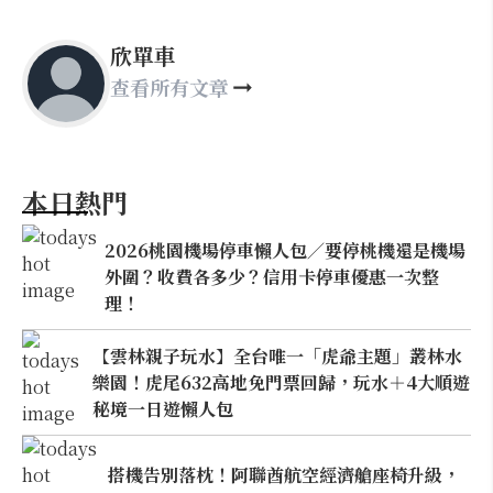
欣單車
查看所有文章
本日熱門
2026桃園機場停車懶人包／要停桃機還是機場
外圍？收費各多少？信用卡停車優惠一次整
理！
【雲林親子玩水】全台唯一「虎爺主題」叢林水
樂園！虎尾632高地免門票回歸，玩水＋4大順遊
秘境一日遊懶人包
搭機告別落枕！阿聯酋航空經濟艙座椅升級，