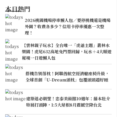
本日熱門
2026桃園機場停車懶人包／要停桃機還是機場
外圍？收費各多少？信用卡停車優惠一次整
理！
【雲林親子玩水】全台唯一「虎爺主題」叢林水
樂園！虎尾632高地免門票回歸，玩水＋4大順遊
秘境一日遊懶人包
搭機告別落枕！阿聯酋航空經濟艙座椅升級，
全球首創「U-Dream頭枕」包覆頭頸超好睡
建築迷必朝聖！忠泰美術館10週年：藤本壯介
特展打頭陣，1:5大屋根8月震撼空降台北