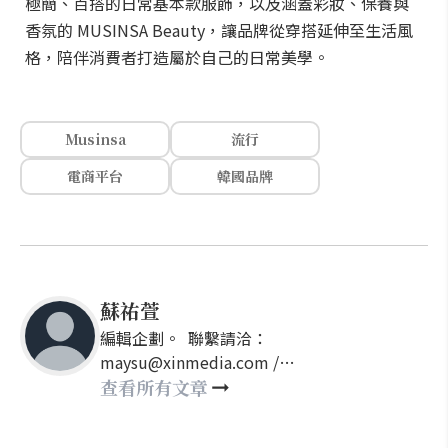
極簡、百搭的日常基本款服飾，以及涵蓋彩妝、保養與
香氛的 MUSINSA Beauty，讓品牌從穿搭延伸至生活風
格，陪伴消費者打造屬於自己的日常美學。
Musinsa
流行
電商平台
韓國品牌
蘇祐萱
編輯企劃。 聯繫請洽：
maysu@xinmedia.com /
may860527@gmail.com
查看所有文章