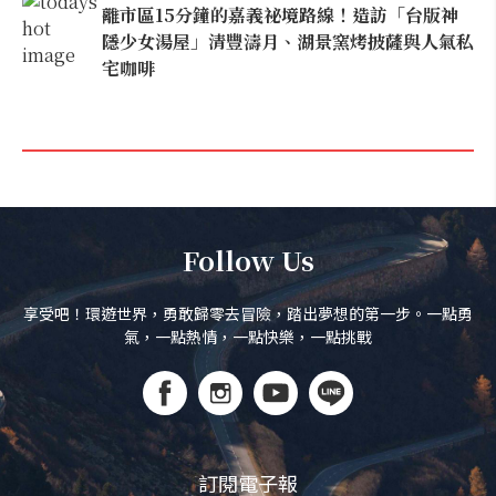
離市區15分鐘的嘉義祕境路線！造訪「台版神
隱少女湯屋」清豐濤月、湖景窯烤披薩與人氣私
宅咖啡
Follow Us
享受吧！環遊世界，勇敢歸零去冒險，踏出夢想的第一步。一點勇
氣，一點熱情，一點快樂，一點挑戰
訂閱電子報