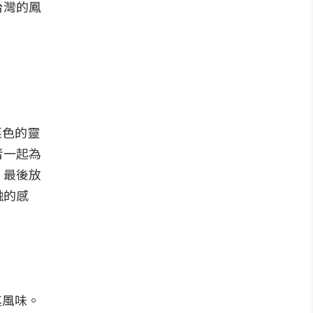
台灣的鳳
菜色的靈
者一起為
，最後放
融的感
其風味。