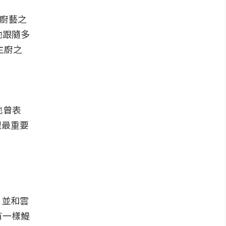
入廚藝之
他跟隨多
主廚之
也曾表
理最重要
。
，並和雲
有一樣鯷