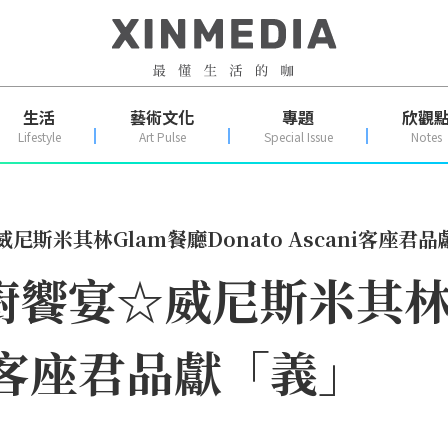
生活
藝術文化
專題
欣觀
Lifestyle
Art Pulse
Special Issue
Notes
尼斯米其林Glam餐廳Donato Ascani客座君
廚饗宴☆威尼斯米其林
ani客座君品獻「義」