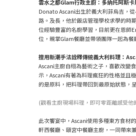
雲水之都
Glam
行政主廚：多納托阿斯卡
Donato Ascani出生於義大利菲
路。及長，他於飯店管理學校求學的時
位經驗豐富的名廚學習，目前更在恩師Enri
位，親掌Glam餐廳並帶領團隊一起為
擅用新潮手法詮釋傳統義大利料理：
Asc
Ascani主廚自栩為藝術之子，喜歡改變食材
示，Ascani有著為料理瘋狂的性格並
的是原料，把料理帶回到最原始狀態，
(觀看主廚現場料理，即可零距離感受他
此次饗宴中，Ascani使用多種東方食
軒西餐廳、頤宮中餐廳主廚，一同帶來