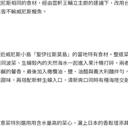
威尼斯相同的食材，經由雲軒王輔立主廚的建議下，改用
味皆不輸威尼斯鯷魚。
是鄰近威尼斯小島「聖伊拉斯莫島」的當地特有食材。整道
連同波菜、生蠔殼內的天然海水一起進入果汁機打碎，兩
鮮鹹的馨香。最後加入橄欖油、鹽、油醋與義大利麵拌勻
與甜味，再搭配新鮮生蠔入口，清新爽口同時有種海陸交
的創意菜特別選用用含水量高的菜心，灑上日本的香鬆增添