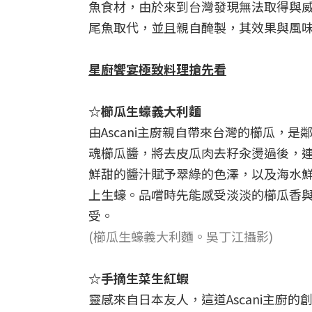
魚食材，由於來到台灣發現無法取得與
尾魚取代，並且親自醃製，其效果與風
星廚饗宴極致料理搶先看
☆櫛瓜生蠔義大利麵
由Ascani主廚親自帶來台灣的櫛瓜，
魂櫛瓜醬，將去皮瓜肉去籽汆燙過後，
鮮甜的醬汁賦予翠綠的色澤，以及海水
上生蠔。品嚐時先能感受淡淡的櫛瓜香
受。
(櫛瓜生蠔義大利麵。吳丁江攝影)
☆手摘生菜生紅蝦
靈感來自日本友人，這道Ascani主廚