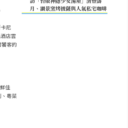
訪「台版神隱少女湯屋」清豐濤
月、湖景窯烤披薩與人氣私宅咖啡
)
斯卡尼
品酒店雲
灣饕客的
海鮮佳
利、粵菜