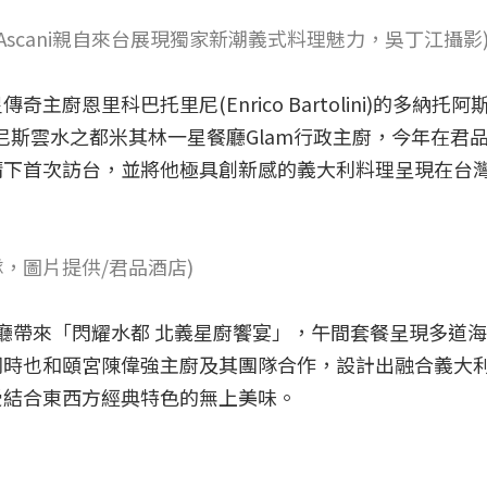
o Ascani親自來台展現獨家新潮義式料理魅力，吳丁江攝影
廚恩里科巴托里尼(Enrico Bartolini)的多納托阿
義大利威尼斯雲水之都米其林一星餐廳Glam行政主廚，今年在君
請下首次訪台，並將他極具創新感的義大利料理呈現在台
團隊，圖片提供/君品酒店)
軒西餐廳帶來「閃耀水都 北義星廚饗宴」，午間套餐呈現多道
同時也和頤宮陳偉強主廚及其團隊合作，設計出融合義大
受結合東西方經典特色的無上美味。