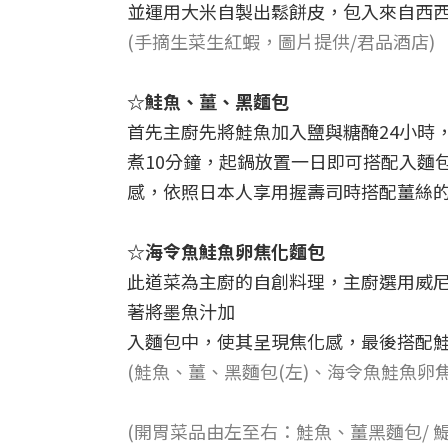
並運用大米自製出鬆餅皮，包入來自西
(手摘生菜生紅蝦，圖片提供/君品酒店)
☆鮭魚、薑、黑麵包
首先主廚先將鮭魚加入鹽與糖醃24小時
煮10分鐘，起鍋放置一日即可搭配入麵
感，依照日本人享用握壽司時搭配薑絲
☆海令魚鮭魚卵焦化麵包
此道菜為主廚的自創料理，主廚選用威
著將墨魚汁加
入麵包中，使其呈現焦化感，最後搭配
(鮭魚、薑、黑麵包(左)、海令魚鮭魚卵焦
(開胃菜品由左至右：鮭魚、薑黑麵包/ 