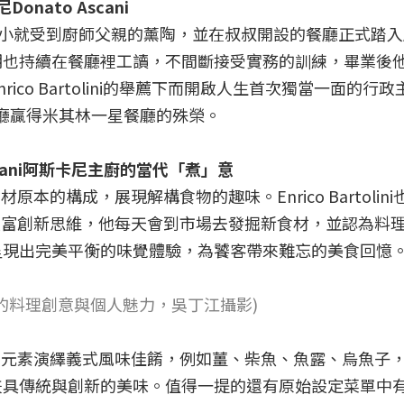
尼
Donato Ascani
烏吉，從小就受到廚師父親的薰陶，並在叔叔開設的餐廳正式踏
期也持續在餐廳裡工讀，不間斷接受實務的訓練，畢業後
co Bartolini的舉薦下而開啟人生首次獨當一面的行政
餐廳贏得米其林一星餐廳的殊榮。
ani
阿斯卡尼主廚的當代「煮」意
原本的構成，展現解構食物的趣味。Enrico Bartolini
且極富創新思維，他每天會到市場去發掘新食材，並認為料
呈現出完美平衡的味覺體驗，為饕客帶來難忘的美食回憶
的料理創意與個人魅力，吳丁江攝影)
材的元素演繹義式風味佳餚，例如薑、柴魚、魚露、烏魚子
兼具傳統與創新的美味。值得一提的還有原始設定菜單中