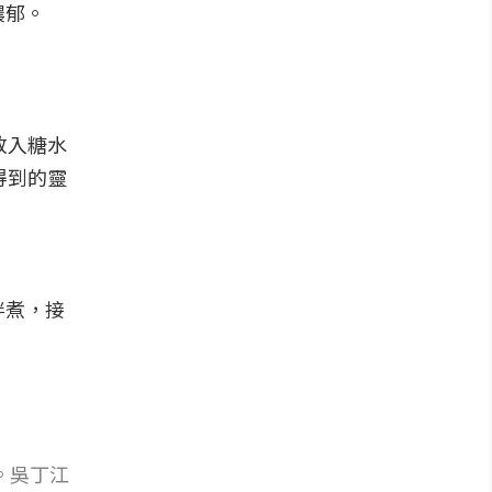
濃郁。
放入糖水
得到的靈
拌煮，接
。吳丁江