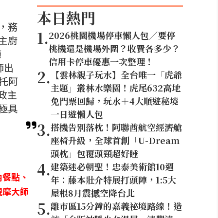
本日熱門
，務
1
.
2026桃園機場停車懶人包／要停
主廚
桃機還是機場外圍？收費各多少？
廳
信用卡停車優惠一次整理！
師出
2
.
【雲林親子玩水】全台唯一「虎爺
納托阿
主題」叢林水樂園！虎尾632高地
行政主
免門票回歸，玩水＋4大順遊秘境
極具
一日遊懶人包
3
.
搭機告別落枕！阿聯酋航空經濟艙
座椅升級，全球首創「U-Dream
頭枕」包覆頭頸超好睡
4
.
建築迷必朝聖！忠泰美術館10週
內餐點、
年：藤本壯介特展打頭陣，1:5大
觀摩大師
屋根8月震撼空降台北
5
.
離市區15分鐘的嘉義祕境路線！造