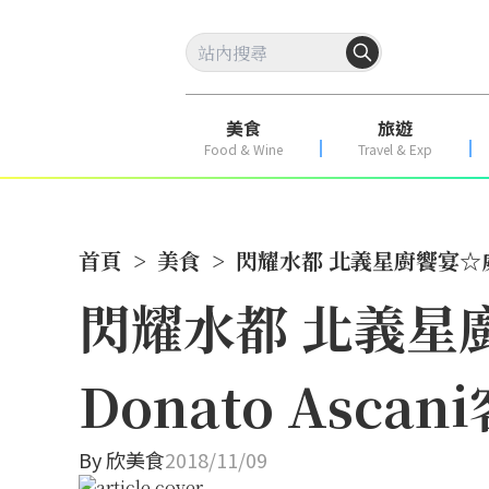
美食
旅遊
Food & Wine
Travel & Exp
首頁
>
美食
>
閃耀水都 北義星廚饗宴☆威
閃耀水都 北義星
Donato Asc
By
欣美食
2018/11/09