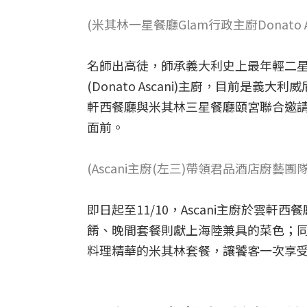
(米其林一星餐廳Glam行政主廚Donat
名師出高徒，師承義大利史上最年輕二星傳奇主
(Donato Ascani)主廚，目前是
軒西餐廳與米其林三星餐廳頤宮聯合邀
面前。
(Ascani主廚(左三)帶領君品酒店廚藝
即日起至11/10，Ascani主廚於雲
餚、晚間套餐則獻上海陸兼具的菜色；
料理精華的米其林套餐，讓饕客一次享