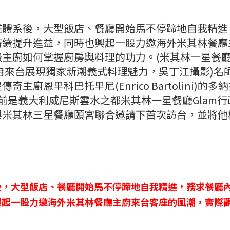
鑑體系後，大型飯店、餐廳開始馬不停蹄地自我精進
持續提升進益，同時也興起一股力邀海外米其林餐廳
主廚如何掌握廚房與料理的功力。(米其林一星餐
ani親自來台展現獨家新潮義式料理魅力，吳丁江攝影)名
廚恩里科巴托里尼(Enrico Bartolini)的多
主廚，目前是義大利威尼斯雲水之都米其林一星餐廳Glam
與米其林三星餐廳頤宮聯合邀請下首次訪台，並將他
後，大型飯店、餐廳開始馬不停蹄地自我精進，務求餐廳
興起一股力邀海外米其林餐廳主廚來台客座的風潮，實際