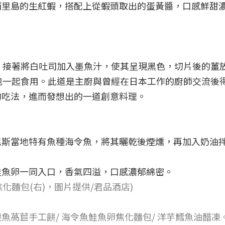
西里島的生紅蝦，搭配上從蝦頭取出的蛋黃醬，口感鮮甜
，接著將白吐司加入墨魚汁，使其呈現黑色，切片後的薑
包一起食用。此道是主廚與曾經在日本工作的廚師交流後
的吃法，進而發想出的一道創意料理。
尼斯當地特有魚種海令魚，將其曬乾後煙燻，再加入奶油
鮭魚卵一同入口，香氣四溢，口感濃郁綿密。
化麵包(右)，圖片提供/君品酒店)
鯷魚萵苣手工餅/ 海令魚鮭魚卵焦化麵包/ 洋芋鱈魚油醋凍