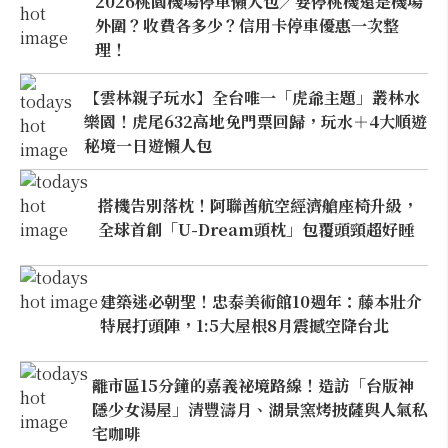
2026桃園機場停車懶人包／要停桃機還是機場
外圍？收費各多少？信用卡停車優惠一次整
理！
【雲林親子玩水】全台唯一「虎爺主題」叢林水
樂園！虎尾632高地免門票回歸，玩水＋4大順遊
秘境一日遊懶人包
搭機告別落枕！阿聯酋航空經濟艙座椅升級，
全球首創「U-Dream頭枕」包覆頭頸超好睡
建築迷必朝聖！忠泰美術館10週年：藤本壯介
特展打頭陣，1:5大屋根8月震撼空降台北
離市區15分鐘的嘉義祕境路線！造訪「台版神
隱少女湯屋」清豐濤月、湖景窯烤披薩與人氣私
宅咖啡