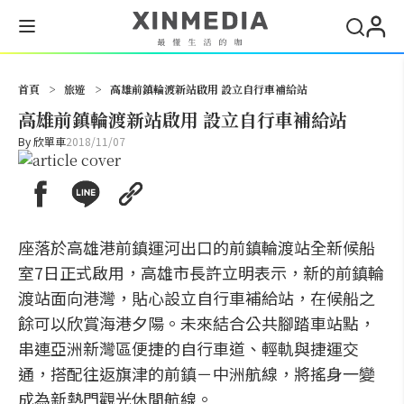
搜尋
首頁
>
旅遊
>
高雄前鎮輪渡新站啟用 設立自行車補給站
高雄前鎮輪渡新站啟用 設立自行車補給站
By
欣單車
2018/11/07
座落於高雄港前鎮運河出口的前鎮輪渡站全新候船
室7日正式啟用，高雄市長許立明表示，新的前鎮輪
渡站面向港灣，貼心設立自行車補給站，在候船之
餘可以欣賞海港夕陽。未來結合公共腳踏車站點，
串連亞洲新灣區便捷的自行車道、輕軌與捷運交
通，搭配往返旗津的前鎮－中洲航線，將搖身一變
成為新熱門觀光休閒航線。