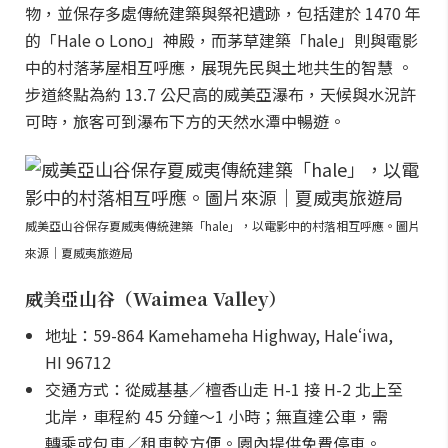
物，並保存多處傳統建築與祭祀遺跡，包括建於 1470 年
的「Hale o Lono」神殿，而茅草建築「hale」則與電影
中的村落茅屋相互呼應，展現先民與土地共生的智慧 。
步道終點為約 13.7 公尺高的威美亞瀑布，天候與水況許
可時，旅客可到瀑布下方的天然水潭中暢遊。
威美亞山谷保存夏威夷傳統建築「hale」，以電影中的村落相互呼應。圖片
來源｜夏威夷旅遊局
威美亞山谷（Waimea Valley）
地址：59-864 Kamehameha Highway, Haleʻiwa,
HI 96712
交通方式：從威基基／檀香山走 H-1 接 H-2 北上至
北岸，車程約 45 分鐘～1 小時；無直達公車，需
轉乘或包車／租車較方便。園內提供免費停車。