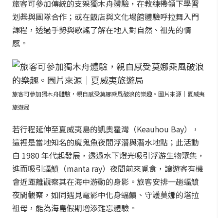
旅客可參加傳統的支架獨木舟體驗，在教練帶領下學習
划槳與團隊合作；或在飯店與文化場館體驗呼拉舞入門
課程，透過手勢與歌謠了解在地人對自然、祖先的情
感。
旅客可參加獨木舟體驗，親自感受莫娜乘風破浪的樂趣。圖片來源｜夏威夷
旅遊局
若行程延伸至夏威夷島的凱奧霍灣（Keauhou Bay），
這裡是當地知名的魔鬼魚夜間浮潛與潛水地點；此活動
自 1980 年代起發展，透過水下燈光吸引浮游生物聚集，
進而吸引蝠鱝（manta ray）夜間前來覓食，讓遊客有機
會近距離觀察其在海中游動的身影。旅客安排一趟蝠鱝
夜間觀察，如同遇見電影中化身蝠鱝、守護莫娜的塔拉
祖母，能為海島假期增添難忘體驗。