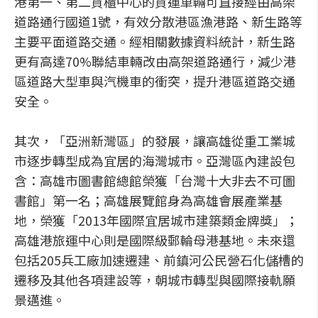
港第一、第二貨櫃中心的貨運車輛可直接經由高架
道路通行國道1號，有效分散港區漁港路、新生路等
主要平面道路交通。經相關數據資料統計，新生路
更有高達70%聯結車輛改由高架道路通行，減少港
區道路大型車與汽機車的衝突，提升港區道路交通
安全。
其次，「亞洲新灣區」的發展，讓高雄從重工業城
市逐步轉型成為宜居的海灣城市。亞灣區內建設包
含：高雄市圖書館總館榮獲「台灣十大非去不可圖
書館」第一名；高雄展覽館身為高雄會展產業基
地，榮獲「2013年國際宜居城市建築類金牌獎」；
高雄港旅運中心則是國際級郵輪母港基地。未來還
包括205兵工廠加速遷建、前鎮河公民營石化儲槽的
遷移及其他各項建設等，朝城市轉型與國際接軌願
景邁進。