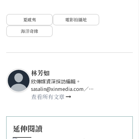
夏威夷
電影拍攝地
海洋奇緣
林芳如
欣傳媒資深採訪編輯。
sasalin@xinmedia.com／
happy21917@gmail.com
查看所有文章
延伸閱讀