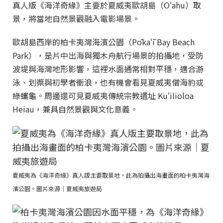
真人版《海洋奇緣》主要於夏威夷歐胡島（Oʻahu）取
景，將當地自然景觀融入電影場景。
歐胡島西岸的柏卡夷灣海濱公園（Pōkaʻī Bay Beach
Park），是片中出海與獨木舟航行場景的拍攝地，受防
波堤與海灣地形影響，這裡水面通常相對平穩，適合游
泳、划槳與初學者衝浪，也有機會看見夏威夷僧海豹或
綠蠵龜。周邊還可見夏威夷傳統宗教遺址 Kuʻilioloa
Heiau，兼具自然景觀與文化意義。
夏威夷為《海洋奇緣》真人版主要取景地，此為拍攝出海畫面的柏卡夷灣海
濱公園。圖片來源｜夏威夷旅遊局