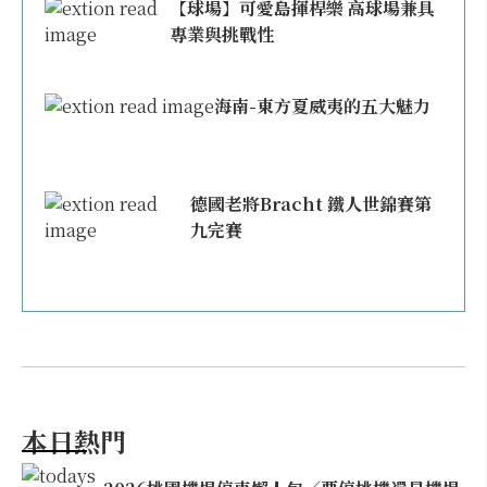
【球場】可愛島揮桿樂 高球場兼具
專業與挑戰性
海南-東方夏威夷的五大魅力
德國老將Bracht 鐵人世錦賽第
九完賽
本日熱門