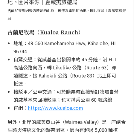
古蘭尼牧場因後方陡峭的山脈，被選為電影拍攝地。圖片來源｜夏威夷旅遊
局
古蘭尼牧場（Kualoa Ranch）
地址：49-560 Kamehameha Hwy, Kāneʻohe, HI
96744
自駕交通：從威基基出發開車約 45 分鐘。沿 H-1
高速公路向西，轉 Likelike 公路（Route 63）穿
過隧道，接 Kahekili 公路（Route 83）北上即可
抵達。
接駁車／公車交通：可於購票時直接預訂牧場自營
的威基基來回接駁車；也可搭乘公車 60 號路線
官網：
https://www.kualoa.com
另外，北岸的威美亞山谷（Waimea Valley）是一座結合
生態與傳統文化的熱帶園區，園內有超過 5,000 種植