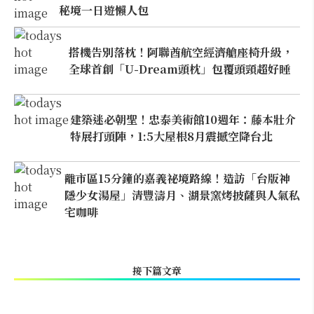
秘境一日遊懶人包
搭機告別落枕！阿聯酋航空經濟艙座椅升級，
全球首創「U-Dream頭枕」包覆頭頸超好睡
建築迷必朝聖！忠泰美術館10週年：藤本壯介
特展打頭陣，1:5大屋根8月震撼空降台北
離市區15分鐘的嘉義祕境路線！造訪「台版神
隱少女湯屋」清豐濤月、湖景窯烤披薩與人氣私
宅咖啡
接下篇文章