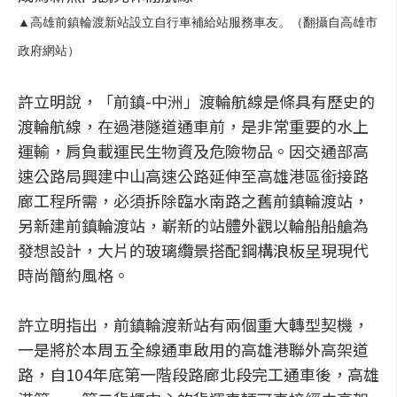
▲高雄前鎮輪渡新站設立自行車補給站服務車友。（翻攝自高雄市
政府網站）
許立明說，「前鎮-中洲」渡輪航線是條具有歷史的
渡輪航線，在過港隧道通車前，是非常重要的水上
運輸，肩負載運民生物資及危險物品。因交通部高
速公路局興建中山高速公路延伸至高雄港區銜接路
廊工程所需，必須拆除臨水南路之舊前鎮輪渡站，
另新建前鎮輪渡站，嶄新的站體外觀以輪船船艙為
發想設計，大片的玻璃纜景搭配鋼構浪板呈現現代
時尚簡約風格。
許立明指出，前鎮輪渡新站有兩個重大轉型契機，
一是將於本周五全線通車啟用的高雄港聯外高架道
路，自104年底第一階段路廊北段完工通車後，高雄