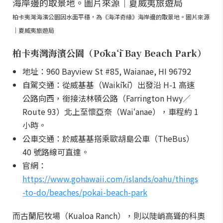
柏卡夷灣海濱公園因水面平穩，為《海洋奇緣》海岸邊的取景地。圖片來源
｜夏威夷旅遊局
柏卡夷灣海濱公園（Pōkaʻī Bay Beach Park）
地址：960 Bayview St #85, Waianae, HI 96792
自駕交通：從威基基（Waikīkī）出發沿 H-1 高速
公路向西，銜接法林頓公路（Farrington Hwy／
Route 93）北上至懷亞奈（Waiʻanae），車程約 1
小時。
公車交通：於威基基搭乘歐胡島公車（TheBus）
40 號路線可直達。
官網：
https://www.gohawaii.com/islands/oahu/things
-to-do/beaches/pokai-beach-park
而古蘭尼牧場（Kualoa Ranch），則以陡峭高聳的科奧