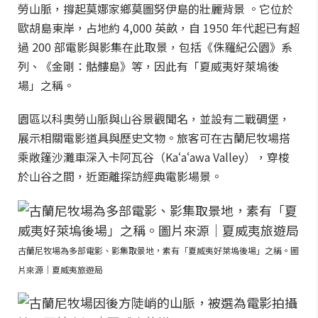
勞山脈，撐起莫娜家鄉莫圖努伊島的壯麗背景 。它位於
歐胡島東岸，占地約 4,000 英畝，自 1950 年代起已有超
過 200 部電影與影集在此取景，包括《侏羅紀公園》系
列、《金剛：骷髏島》等，因此有「夏威夷好萊塢後
場」之稱。
園區以科奧勞山脈與山谷景觀聞名，並設有二戰碉堡，
展示相關電影道具與歷史文物。旅客可在古蘭尼牧場搭
乘敞篷沙灘車深入卡阿瓦谷（Kaʻaʻawa Valley），穿梭
於山谷之間，近距離探訪經典電影場景。
古蘭尼牧場為多部電影、影集取景地，素有「夏威夷好萊塢後場」之稱。圖
片來源｜夏威夷旅遊局