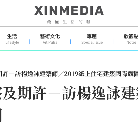
生活
藝術文化
專題
欣觀
Lifestyle
Art Pulse
Special Issue
Notes
許－訪楊逸詠建築師／2019紙上住宅建築國際競
及期許－訪楊逸詠建築
圖