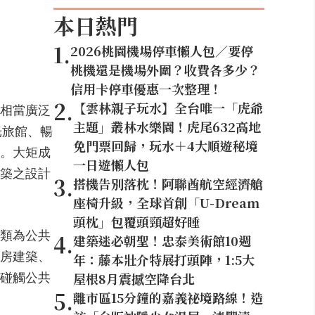
本日熱門
1
.
2026桃園機場停車懶人包／要停
桃機還是機場外圍？收費各多少？
信用卡停車優惠一次整理！
2
.
【雲林親子玩水】全台唯一「虎爺
有相當廣泛
主題」叢林水樂園！虎尾632高地
光旅館、暢
免門票回歸，玩水＋4大順遊秘境
。大矩成
一日遊懶人包
建築之設計
3
.
搭機告別落枕！阿聯酋航空經濟艙
座椅升級，全球首創「U-Dream
頭枕」包覆頭頸超好睡
類為公共
4
.
建築迷必朝聖！忠泰美術館10週
房建築、
年：藤本壯介特展打頭陣，1:5大
屋根8月震撼空降台北
碰觸公共
5
.
離市區15分鐘的嘉義祕境路線！造