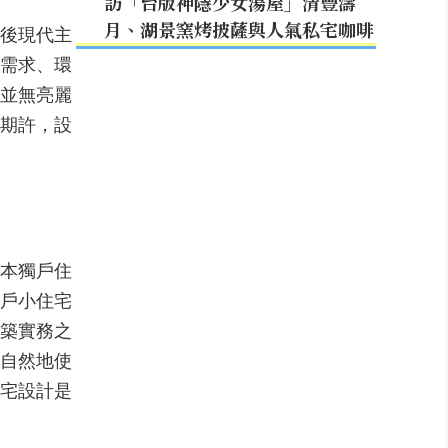
訪「台版神隱少女湯屋」清豐濤
月、湖景窯烤披薩與人氣私宅咖啡
後現代主
需求、環
並無亮麗
期許，設
本獨戶住
戶小住宅
築實務之
自然地使
宅設計是