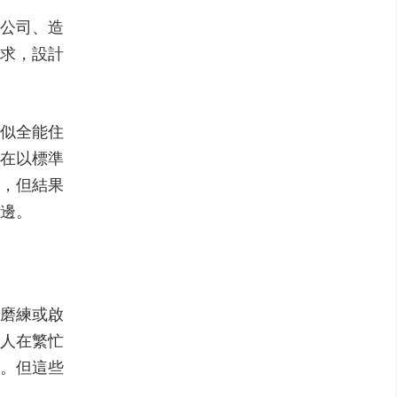
公司、造
求，設計
似全能住
在以標準
，但結果
邊。
磨練或啟
人在繁忙
。但這些