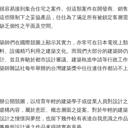
很容易接到集合住宅之案件。但這類案件在開發商、銷售
這些限制下之妥協產品，往往為了滿足所有被鎖定客層需
缺乏個性之平面及空間。
築師們在國際競圖上顯示其實力，亦常可在日本電視上類
料、設備精巧利用之建築文化。而我們大部分的建築師仍
計、並且奔馳於都市設計審議、建築執造申請等行政工作
築師雜誌社每年舉辦的台灣建築獎中往往連佳作都沾不上
辦公開競圖，以培育年輕的建築學子或從業人員對設計之
虛構內容，屬於意匠、概念層面之提案。對於年輕的建築
設計之憧憬與夢想，也留下幾件較有表達自我意識之作品
事務所設計過之作品來得踏實有意義。