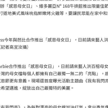
e聯合舉辦「感恩母女日」、維多麗亞Nº 168牛排館推出限量佳
FÉ主打道地美式風味吮指鮮嫩烤火雞等，要讓民眾能在家中
Boss今年與芭比合作推出「感恩母女日」，日前請來藝人
（記者高宜汝攝）
與Barbie合作推出「感恩母女日」，日前請來藝人洪百榕母
台灣的母女檔每個人都擁有自己最獨一無二的「亮點」，
感恩節更有意義。現場還首度曝光活動主題曲《我有我閃
像希望邁進，綻放出自己最獨特的美麗。
我有我閃亮》，為每對漂亮的母女檔加油打氣，拿出勇氣