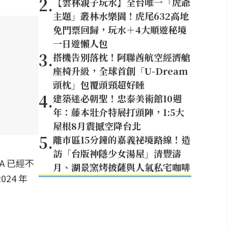
2
.
【雲林親子玩水】全台唯一「虎爺
主題」叢林水樂園！虎尾632高地
免門票回歸，玩水＋4大順遊秘境
一日遊懶人包
3
.
搭機告別落枕！阿聯酋航空經濟艙
座椅升級，全球首創「U-Dream
頭枕」包覆頭頸超好睡
4
.
建築迷必朝聖！忠泰美術館10週
年：藤本壯介特展打頭陣，1:5大
屋根8月震撼空降台北
5
.
離市區15分鐘的嘉義祕境路線！造
訪「台版神隱少女湯屋」清豐濤
A 已經不
月、湖景窯烤披薩與人氣私宅咖啡
24 年