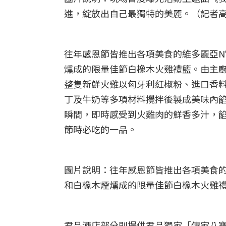
進，綻放出自己最獨特的美麗。（記者
往年感恩節皆推出各項美食的維多麗亞N
燻成的限量佳節白橡木火雞禮籃。由主廚
整隻新鮮火雞以匈牙利紅椒粉、進口香
丁及牛奶等多項材料攪拌後製成美味內
瞬間，即時感受到火雞肉的鮮香多汁，
節時必吃的一品。
圖片說明：往年感恩節皆推出各項美食的
和白橡木煙燻成的限量佳節白橡木火雞禮籃
君品酒店部分則提供君品獨家「傳家八