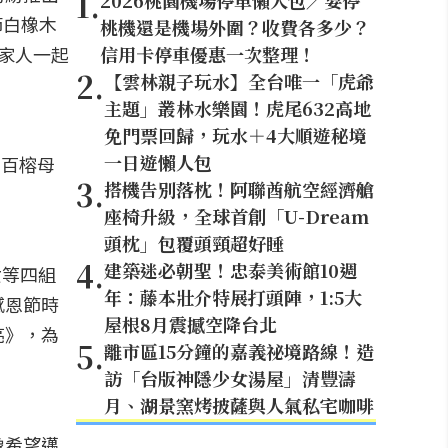
1
.
2026桃園機場停車懶人包／要停
節白橡木
桃機還是機場外圍？收費各多少？
和家人一起
信用卡停車優惠一次整理！
2
.
【雲林親子玩水】全台唯一「虎爺
主題」叢林水樂園！虎尾632高地
免門票回歸，玩水＋4大順遊秘境
一日遊懶人包
洪百榕母
3
.
搭機告別落枕！阿聯酋航空經濟艙
座椅升級，全球首創「U-Dream
頭枕」包覆頭頸超好睡
4
.
建築迷必朝聖！忠泰美術館10週
女等四組
年：藤本壯介特展打頭陣，1:5大
感恩節時
屋根8月震撼空降台北
亮》，為
5
.
離市區15分鐘的嘉義祕境路線！造
訪「台版神隱少女湯屋」清豐濤
月、湖景窯烤披薩與人氣私宅咖啡
像希望邁