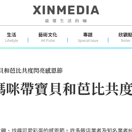
生活
藝術文化
專題
欣觀
Lifestyle
Art Pulse
Special Issue
Notes
寶貝和芭比共度閃亮感恩節
媽咪帶寶貝和芭比共
火雞、找尋可愛彩蛋的感恩節。許多飯店業者及知名業者