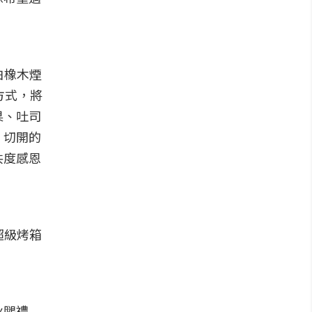
白橡木煙
方式，將
果、吐司
，切開的
共度感恩
超級烤箱
火腿禮