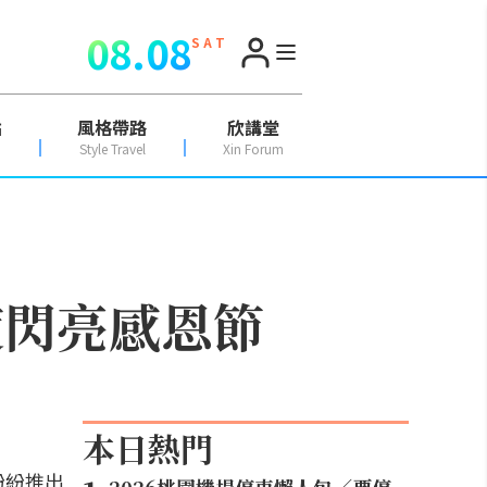
08.08
S A T
點
風格帶路
欣講堂
Style Travel
Xin Forum
度閃亮感恩節
本日熱門
紛紛推出