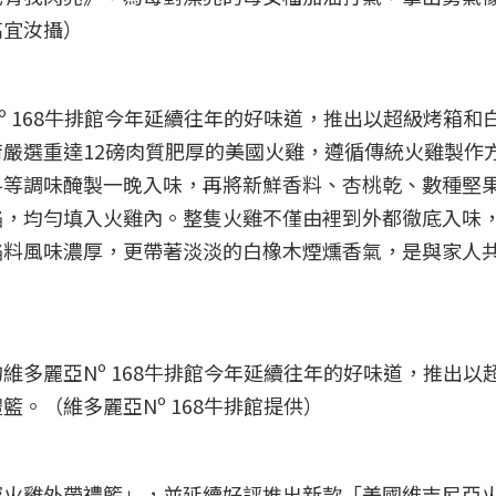
高宜汝攝）
º 168牛排館今年延續往年的好味道，推出以超級烤箱和
嚴選重達12磅肉質肥厚的美國火雞，遵循傳統火雞製作
料等調味醃製一晚入味，再將新鮮香料、杏桃乾、數種堅
餡，均勻填入火雞內。整隻火雞不僅由裡到外都徹底入味
餡料風味濃厚，更帶著淡淡的白橡木煙燻香氣，是與家人
維多麗亞Nº 168牛排館今年延續往年的好味道，推出以
。（維多麗亞Nº 168牛排館提供）
寶火雞外帶禮籃」，並延續好評推出新款「美國維吉尼亞