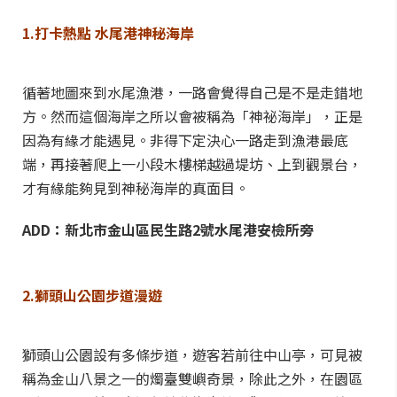
1.打卡熱點 水尾港神秘海岸
循著地圖來到水尾漁港，一路會覺得自己是不是走錯地
方。然而這個海岸之所以會被稱為「神祕海岸」，正是
因為有緣才能遇見。非得下定決心一路走到漁港最底
端，再接著爬上一小段木樓梯越過堤坊、上到觀景台，
才有緣能夠見到神秘海岸的真面目。
ADD：新北市金山區民生路2號水尾港安檢所旁
2.獅頭山公園步道漫遊
獅頭山公園設有多條步道，遊客若前往中山亭，可見被
稱為金山八景之一的燭臺雙嶼奇景，除此之外，在園區