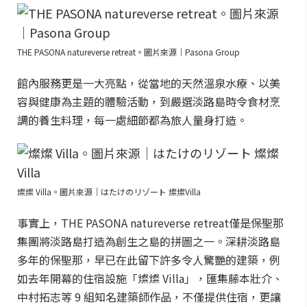
THE PASONA natureverse retreat。圖片來源｜Pasona Group
館內服務更是一大亮點，從當地的天然溫泉水療、以美
容與健康為主題的體驗活動，到嚴選淡路島時令食材烹
調的養生料理，每一處細節都為旅人量身打造。
燦燦 Villa。圖片來源｜はたけのリゾート 燦燦Villa
事實上，THE PASONA natureverse retreat僅是保聖那
集團將淡路島打造為創生之島的拼圖之一。深耕淡路島
多年的保聖那，早已在此留下許多令人驚艷的建築，例
如去年開幕的住宿設施「燦燦 Villa」，匯集藤本壯介、
中村拓志等 9 組知名建築師作品，不僅提供住宿，更讓