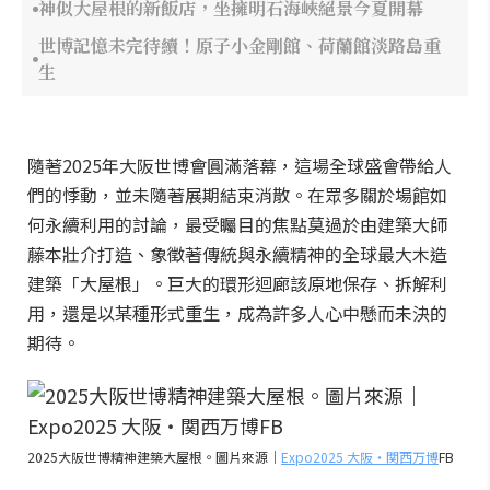
神似大屋根的新飯店，坐擁明石海峽絕景今夏開幕
世博記憶未完待續！原子小金剛館、荷蘭館淡路島重
生
隨著2025年大阪世博會圓滿落幕，這場全球盛會帶給人
們的悸動，並未隨著展期結束消散。在眾多關於場館如
何永續利用的討論，最受矚目的焦點莫過於由建築大師
藤本壯介打造、象徵著傳統與永續精神的全球最大木造
建築「大屋根」。巨大的環形迴廊該原地保存、拆解利
用，還是以某種形式重生，成為許多人心中懸而未決的
期待。
2025大阪世博精神建築大屋根。圖片來源｜
Expo2025 大阪・関西万博
FB