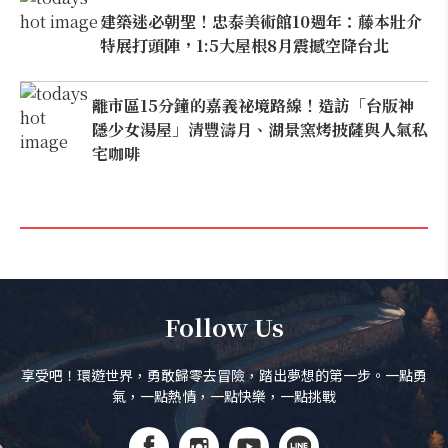
建築迷必朝聖！忠泰美術館10週年：藤本壯介
特展打頭陣，1:5大屋根8月震撼空降台北
離市區15分鐘的嘉義祕境路線！造訪「台版神
隱少女湯屋」清豐濤月、湖景窯烤披薩與人氣私
宅咖啡
Follow Us
享受吧！環遊世界，勇敢歸零去冒險，踏出夢想的第一步。一點勇
氣，一點熱情，一點快樂，一點挑戰