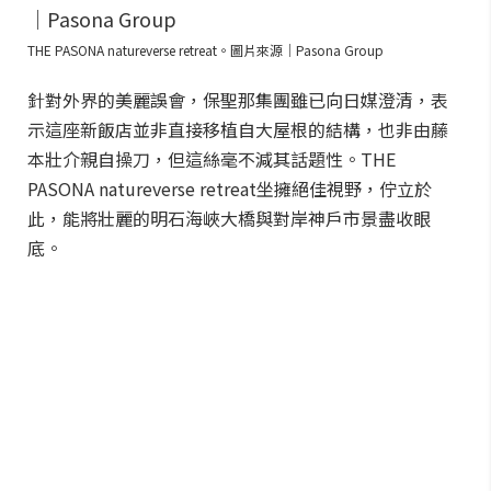
THE PASONA natureverse retreat。圖片來源｜Pasona Group
針對外界的美麗誤會，保聖那集團雖已向日媒澄清，表
示這座新飯店並非直接移植自大屋根的結構，也非由藤
本壯介親自操刀，但這絲毫不減其話題性。THE
PASONA natureverse retreat坐擁絕佳視野，佇立於
此，能將壯麗的明石海峽大橋與對岸神戶市景盡收眼
底。