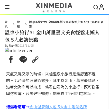
搜尋
首
旅
溫泉小旅行#1 金山萬里藝文美食輕鬆走懶人包 5大必訪景
>
>
頁
遊
點
溫泉小旅行#1 金山萬里藝文美食輕鬆走懶人
包 5大必訪景點
By
欣台灣
2018/11/05
天氣又濕又涼的時候，來趟溫泉小旅行是最舒適不過
的。北台灣的溫泉區眾多，其中以金山、萬里最精彩，
沿著北海岸可以串成一條看山看海的小旅行，既可搭乘
國道客運、台灣好行暢遊，開車自由行也相當容易。
泡湯看這篇
→
金山溫泉懶人包 5大金山泡湯名所