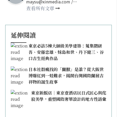
maysu@xinmedia.com /
may860527@gmail.com
查看所有文章
延伸閱讀
東京必訪5棟大師級美學建築：蒐集隈研
吾、安藤忠雄、妹島和世、丹下健三、谷
口吉生經典作品
日本社群瘋找的「蘭獸」是誰？從大阪世
博爆紅到一娃難求，揭開台灣國際蘭展吉
祥物的誕生故事
東京新飯店｜東京壹酒店以日式匠心與侘
寂美學，重塑國際奢華設計的地方性語彙