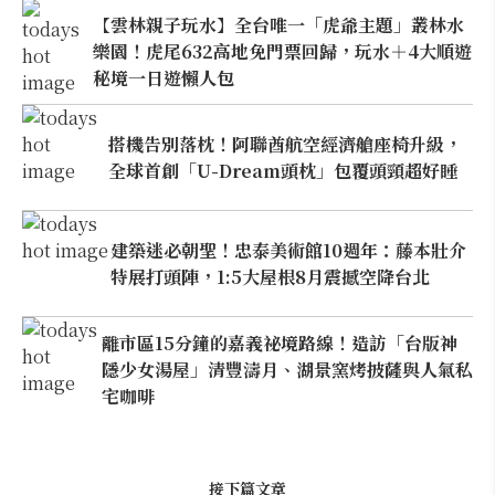
【雲林親子玩水】全台唯一「虎爺主題」叢林水
樂園！虎尾632高地免門票回歸，玩水＋4大順遊
秘境一日遊懶人包
搭機告別落枕！阿聯酋航空經濟艙座椅升級，
全球首創「U-Dream頭枕」包覆頭頸超好睡
建築迷必朝聖！忠泰美術館10週年：藤本壯介
特展打頭陣，1:5大屋根8月震撼空降台北
離市區15分鐘的嘉義祕境路線！造訪「台版神
隱少女湯屋」清豐濤月、湖景窯烤披薩與人氣私
宅咖啡
接下篇文章