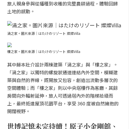
旅人親身參與從播種到收穫的完整農耕過程，體驗回歸
土地的感動。
渦之家。圖片來源｜はたけのリゾート 燦燦Villa
樓之家。圖片來源｜はたけのリゾート 燦燦Villa
其中藤本壯介設計兩棟建築「渦之家」與「樓之家」。
「渦之家」以獨特的螺旋狀通道連結內外空間，模糊建
築與自然的界線，既開放又包容，創造出流動多層次的
空間體驗；而「樓之家」則以中央塔樓作為客廳，其餘
房間向外輻射延伸，旅人可透過塔內外的階梯拾級而
上，最終抵達屋頂花園平台，享受 360 度被自然擁抱的
開闊視野。
世博記憶未完待續！原子小金剛館、