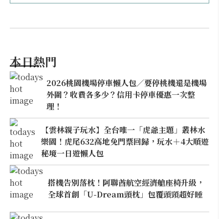
本日熱門
2026桃園機場停車懶人包／要停桃機還是機場
外圍？收費各多少？信用卡停車優惠一次整
理！
【雲林親子玩水】全台唯一「虎爺主題」叢林水
樂園！虎尾632高地免門票回歸，玩水＋4大順遊
秘境一日遊懶人包
搭機告別落枕！阿聯酋航空經濟艙座椅升級，
全球首創「U-Dream頭枕」包覆頭頸超好睡