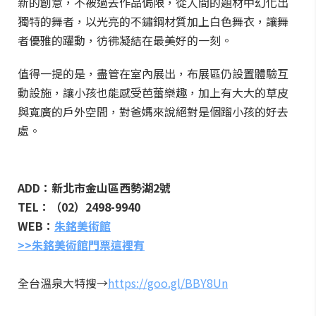
新的創意，不被過去作品侷限，從人間的題材中幻化出
獨特的舞者，以光亮的不鏽鋼材質加上白色舞衣，讓舞
者優雅的躍動，彷彿凝結在最美好的一刻。
值得一提的是，盡管在室內展出，布展區仍設置體驗互
動設施，讓小孩也能感受芭蕾樂趣，加上有大大的草皮
與寬廣的戶外空間，對爸媽來說絕對是個蹓小孩的好去
處。
ADD：新北市金山區西勢湖2號
TEL：（02）2498-9940
WEB：
朱銘美術館
>>朱銘美術館門票這裡有
全台溫泉大特搜→
https://goo.gl/BBY8Un