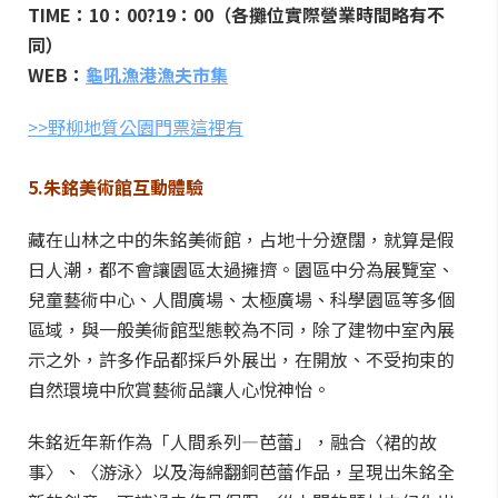
TIME：10：00?19：00（各攤位實際營業時間略有不
同）
WEB：
龜吼漁港漁夫市集
>>野柳地質公園門票這裡有
5.朱銘美術館互動體驗
藏在山林之中的朱銘美術館，占地十分遼闊，就算是假
日人潮，都不會讓園區太過擁擠。園區中分為展覽室、
兒童藝術中心、人間廣場、太極廣場、科學園區等多個
區域，與一般美術館型態較為不同，除了建物中室內展
示之外，許多作品都採戶外展出，在開放、不受拘束的
自然環境中欣賞藝術品讓人心悅神怡。
朱銘近年新作為「人間系列—芭蕾」，融合〈裙的故
事〉、〈游泳〉以及海綿翻銅芭蕾作品，呈現出朱銘全