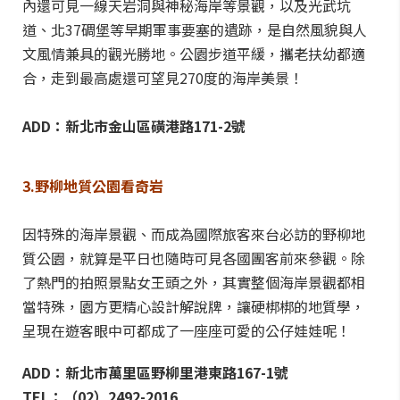
內還可見一線天岩洞與神秘海岸等景觀，以及光武坑
道、北37碉堡等早期軍事要塞的遺跡，是自然風貌與人
文風情兼具的觀光勝地。公園步道平緩，攜老扶幼都適
合，走到最高處還可望見270度的海岸美景！
ADD：新北市金山區磺港路171-2號
3.野柳地質公園看奇岩
因特殊的海岸景觀、而成為國際旅客來台必訪的野柳地
質公園，就算是平日也隨時可見各國團客前來參觀。除
了熱門的拍照景點女王頭之外，其實整個海岸景觀都相
當特殊，園方更精心設計解說牌，讓硬梆梆的地質學，
呈現在遊客眼中可都成了一座座可愛的公仔娃娃呢！
ADD：新北市萬里區野柳里港東路167-1號
TEL：（02）2492-2016