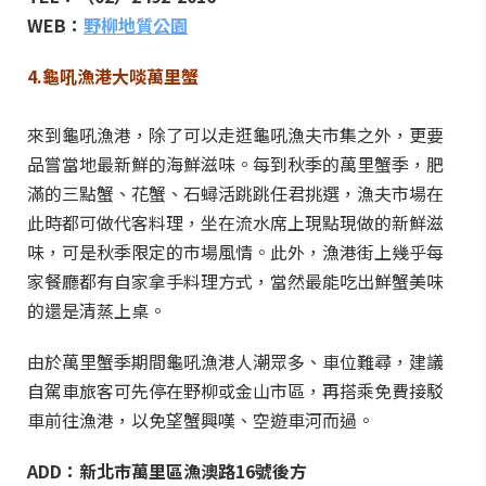
WEB：
野柳地質公園
4.龜吼漁港大啖萬里蟹
來到龜吼漁港，除了可以走逛龜吼漁夫市集之外，更要
品嘗當地最新鮮的海鮮滋味。每到秋季的萬里蟹季，肥
滿的三點蟹、花蟹、石蟳活跳跳任君挑選，漁夫市場在
此時都可做代客料理，坐在流水席上現點現做的新鮮滋
味，可是秋季限定的市場風情。此外，漁港街上幾乎每
家餐廳都有自家拿手料理方式，當然最能吃出鮮蟹美味
的還是清蒸上桌。
由於萬里蟹季期間龜吼漁港人潮眾多、車位難尋，建議
自駕車旅客可先停在野柳或金山市區，再搭乘免費接駁
車前往漁港，以免望蟹興嘆、空遊車河而過。
ADD：新北市萬里區漁澳路16號後方